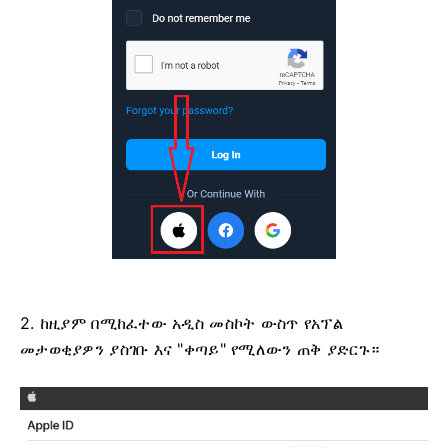
2. ከዚያም በሚከፈተው አዲስ መስኮት ውስጥ የአፕል
መታወቂያዎን ያስገቡ እና "ቀጣይ" የሚለውን ጠቅ ያድርጉ።