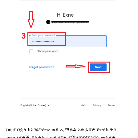
ከዚያ በኋላ ከአገልግሎቱ ወደ ኢሜይል አድራሻዎ የተላኩትን
መመሪያዎች ይከተሉ። ወደ የግል የOlymptrade መለያዎ