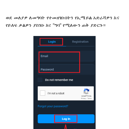
ወደ መለያዎ ለመግባት የተመዘገቡበትን የኢሜይል አድራሻዎን እና
የይለፍ ቃልዎን ያስገቡ እና "ግባ" የሚለውን ጠቅ ያድርጉ።