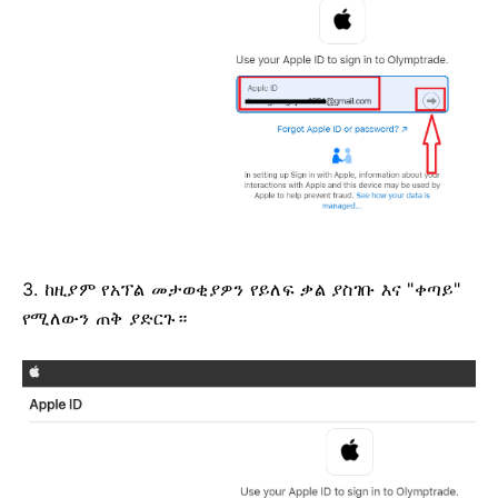
3. ከዚያም የአፕል መታወቂያዎን የይለፍ ቃል ያስገቡ እና "ቀጣይ"
የሚለውን ጠቅ ያድርጉ።