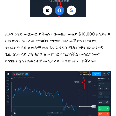
አሁን ንግድ መጀመር ይችላሉ፣ በሙከራ መለያ $10,000 አለዎት።
ከመድረኩ ጋር ለመተዋወቅ፣ የንግድ ክህሎቶችዎን በተለያዩ
ንብረቶች ላይ ለመለማመድ እና አዳዲስ ሜካኒኮችን በእውነተኛ
ጊዜ ገበታ ላይ ያለ አደጋ ለመሞከር የሚያስችል መሳሪያ ነው፣
ካስገቡ በኋላ በእውነተኛ መለያ ላይ መገበያየትም ይችላሉ።