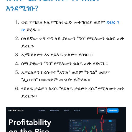
እንደሚገቡ?
ወደ ሞባይል ኦሊምፒክትራድ መተግበሪያ ወይም
ድህረ ገ
ጽ
ይሂዱ ።
በላይኛው ቀኝ ጥግ ላይ ያለውን "ግባ" የሚለውን ቁልፍ ጠቅ
ያድርጉ
ኢሜይልዎን እና የይለፍ ቃልዎን ያስገቡ።
ሰማያዊውን “ግባ” የሚለውን ቁልፍ ጠቅ ያድርጉ።
ኢሜልዎን ከረሱት፣ "አፕል" ወይም "ጉግል" ወይም
"ፌስቡክ" በመጠቀም መግባት ይችላሉ።
የይለፍ ቃልዎን ከረሱ "የይለፍ ቃልዎን ረሱ" የሚለውን ጠቅ
ያድርጉ።