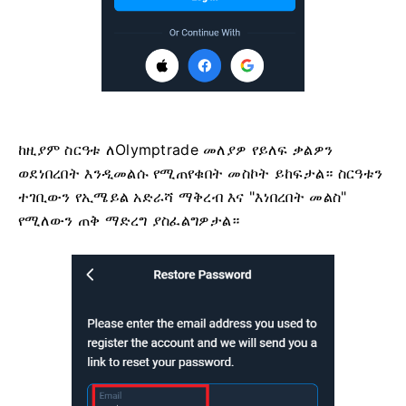
ከዚያም ስርዓቱ ለOlymptrade መለያዎ የይለፍ ቃልዎን
ወደነበረበት እንዲመልሱ የሚጠየቁበት መስኮት ይከፍታል። ስርዓቱን
ተገቢውን የኢሜይል አድራሻ ማቅረብ እና "እነበረበት መልስ"
የሚለውን ጠቅ ማድረግ ያስፈልግዎታል።