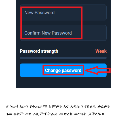
ያ ነው! አሁን የተጠቃሚ ስምዎን እና አዲሱን የይለፍ ቃልዎን
በመጠቀም ወደ ኦሊምፕትራድ መድረክ መግባት ይችላሉ።