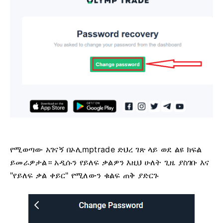
የሚወጣው አገናኝ በኦሊmptrade ድህረ ገጽ ላይ ወደ ልዩ ክፍል
ይመራዎታል። አዲሱን የይለፍ ቃልዎን እዚህ ሁለት ጊዜ ያስገቡ እና
"የይለፍ ቃል ቀይር" የሚለውን ቁልፍ ጠቅ ያድርጉ