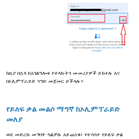
ከዚያ በኋላ ከአገልግሎቱ የተላኩትን መመሪያዎች ይከተሉ እና
በኦሊምፕራይድ ንግድ መጀመር ይችላሉ።
የይለፍ ቃል መልሶ ማግኛ ከኦሊምፕራይድ
መለያ
ወደ መድረኩ መግባት ካልቻሉ አይጨነቁ፣ የተሳሳተ የይለፍ ቃል