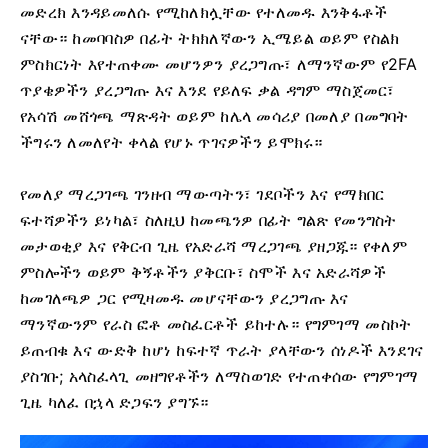
መድረክ እንዳይመለሱ የሚከለክሏቸው የተለመዱ እንቅፋቶች
ናቸው። ከመባባስዎ በፊት ትክክለኛውን ኢሜይል ወይም የስልክ
ምስክርነት እየተጠቀሙ መሆንዎን ያረጋግጡ፣ ለማንኛውም የ2FA
ጥያቄዎችን ያረጋግጡ እና እንደ የይለፍ ቃል ዳግም ማስጀመር፣
የአሳሽ መሸጎጫ ማጽዳት ወይም ከሌላ መሳሪያ በመለያ በመግባት
ችግሩን ለመለየት ቀላል የሆኑ ጥገናዎችን ይሞክሩ።
የመለያ ማረጋገጫ ገንዘብ ማውጣትን፣ ገደቦችን እና የማክበር
ፍተሻዎችን ይነካል፣ ስለዚህ ከመጫንዎ በፊት ግልጽ የመንግስት
መታወቂያ እና የቅርብ ጊዜ የአድራሻ ማረጋገጫ ያዘጋጁ። የቀለም
ምስሎችን ወይም ቅኝቶችን ያቅርቡ፣ ስሞች እና አድራሻዎች
ከመገለጫዎ ጋር የሚዛመዱ መሆናቸውን ያረጋግጡ እና
ማንኛውንም የራስ ፎቶ መስፈርቶች ይከተሉ። የግምገማ መስኮት
ይጠብቁ እና ውድቅ ከሆነ ከፍተኛ ጥራት ያላቸውን ሰነዶች እንደገና
ያስገቡ; አላስፈላጊ መዘግየቶችን ለማስወገድ የተጠቀሰው የግምገማ
ጊዜ ካለፈ በኋላ ድጋፍን ያግኙ።