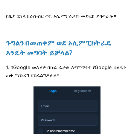
ከዚያ በኋላ በራስ-ሰር ወደ ኦሊምፕራይድ መድረክ ይዛወራሉ።
ጉግልን በመጠቀም ወደ ኦሊምፒክትራዴ
እንዴት መግባት ይቻላል?
1. በGoogle መለያዎ በኩል ፈቃድ ለማግኘት፣ የGoogle ቁልፍን
ጠቅ ማድረግ ያስፈልግዎታል።