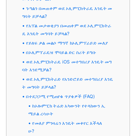
ጉግልን በመጠቀም ወደ ኦሊምፒክትራዴ እንዴት መ
ግባት ይቻላል?
የአፕል መታወቂያን በመጠቀም ወደ ኦሊምፒክትራ
ዴ እንዴት መግባት ይቻላል?
የይለፍ ቃል መልሶ ማግኛ ከኦሊምፕራይድ መለያ
በኦሊምፕራዴዝ ሞባይል ድር ስሪት ይግቡ
ወደ ኦሊምፒክትራዴ iOS መተግበሪያ እንዴት መግ
ባት እንደሚቻል?
ወደ ኦሊምፒክትራድ የአንድሮይድ መተግበሪያ እንዴ
ት መግባት ይቻላል?
በተደጋጋሚ የሚጠየቁ ጥያቄዎች (FAQ)
ከኦሎምፒክ ትሬድ አካውንት የተላከውን ኢ
ሜይል ረሳሁት
የመለያ ምንዛሬን እንዴት መቀየር እችላለ
ሁ?