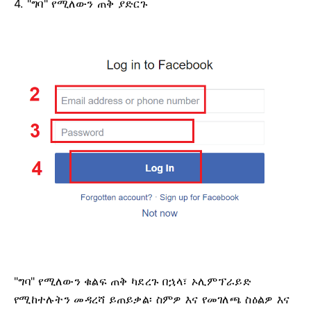
4. "ግባ" የሚለውን ጠቅ ያድርጉ
"ግባ" የሚለውን ቁልፍ ጠቅ ካደረጉ በኋላ፣ ኦሊምፕራይድ
የሚከተሉትን መዳረሻ ይጠይቃል፡ ስምዎ እና የመገለጫ ስዕልዎ እና