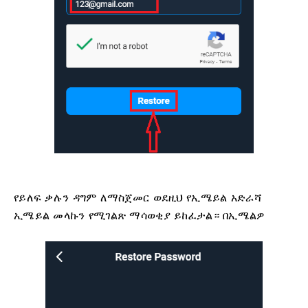
የይለፍ ቃሉን ዳግም ለማስጀመር ወደዚህ የኢሜይል አድራሻ
ኢሜይል መላኩን የሚገልጽ ማሳወቂያ ይከፈታል። በኢሜልዎ