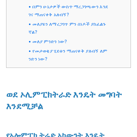
በምን ሁኔታዎች ውስጥ ማረጋገጫውን እንደ
ገና ማጠናቀቅ አለብኝ?
መለያዬን ለማረጋገጥ ምን ሰነዶች ያስፈልጉ
ኛል?
መለያ ምንድን ነው?
የመታወቂያ ሂደቱን ማጠናቀቅ ያለብኝ ለም
ንድን ነው?
ወደ ኦሊምፒክትራድ እንዴት መግባት
እንደሚቻል
የኦሎምፒክ ትሬድ አካውንት እንዴት