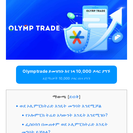
Olymptrade ይመዝገቡ እና ነጻ 10,000 ዶላር ያግኙ
ለጀማሪዎች 10,000 ዶላር በነፃ ያግኙ
ማውጫ
ደብቅ
[
]
ወደ ኦሊምፒክትራድ እንዴት መግባት እንደሚቻል
የኦሎምፒክ ትሬድ አካውንት እንዴት እንደሚገቡ?
ፌስቡክን በመጠቀም ወደ ኦሊምፒክትራድ እንዴት
መግባት ይቻላል?