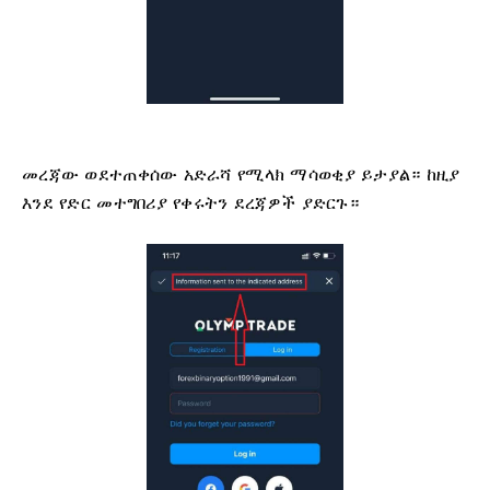
መረጃው ወደተጠቀሰው አድራሻ የሚላክ ማሳወቂያ ይታያል። ከዚያ
እንደ የድር መተግበሪያ የቀሩትን ደረጃዎች ያድርጉ።