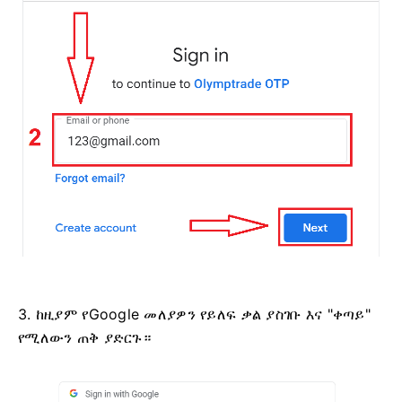
3. ከዚያም የGoogle መለያዎን የይለፍ ቃል ያስገቡ እና "ቀጣይ"
የሚለውን ጠቅ ያድርጉ።