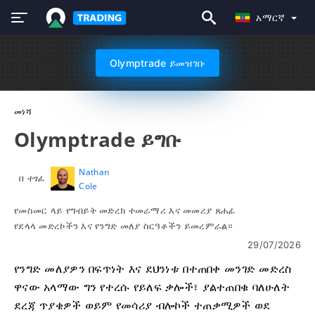
አማርኛ
Olymptrade ይመዝገቡ
መነሻ
Olymptrade ይግቡ
Nathan
በ ተፃፈ
Cole
የመስመር ላይ የግብይት መድረክ ተመራማሪ እና መመሪያ ጸሐፊ
የደላላ መድረኮችን እና የንግድ መለያ ስርዓቶችን ይመረምራል።
29/07/2026
የንግድ መለያዎን በፍጥነት እና ደህንነቱ በተጠበቀ መንገድ መድረስ
ዋናው አላማው ግን የተረሱ የይለፍ ቃሎች፣ ያልተጠበቁ ባለሁለት
ደረጃ ጥያቄዎች ወይም የመሳሪያ ብሎኮች ተጠቃሚዎች ወደ