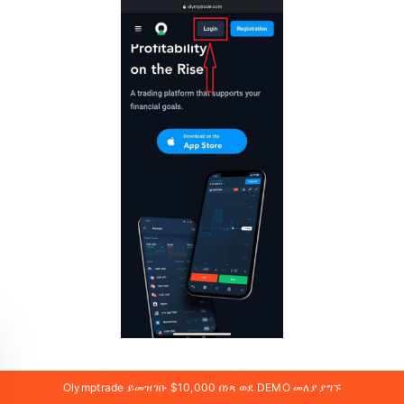
Olymptrade ይመዝገቡ $10,000 በነጻ ወደ DEMO መለያ ያግኙ
ኢሜይልዎን እና የይለፍ ቃልዎን ያስገቡ እና ከዚያ “ግባ” የሚለውን