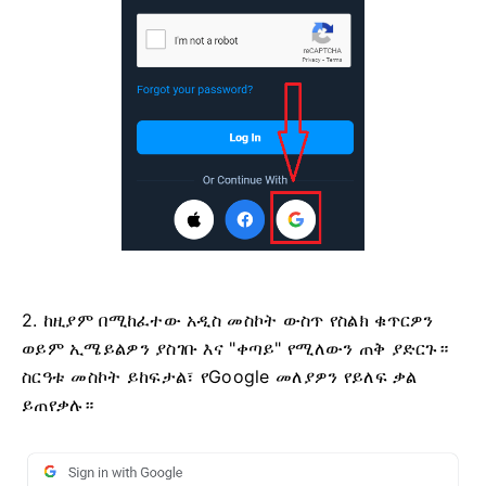
2. ከዚያም በሚከፈተው አዲስ መስኮት ውስጥ የስልክ ቁጥርዎን
ወይም ኢሜይልዎን ያስገቡ እና "ቀጣይ" የሚለውን ጠቅ ያድርጉ።
ስርዓቱ መስኮት ይከፍታል፣ የGoogle መለያዎን የይለፍ ቃል
ይጠየቃሉ።