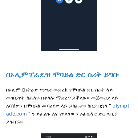
በኦሊምፕራዴዝ ሞባይል ድር ስሪት ይግቡ
በኦሊምፒክትራድ የንግድ መድረክ የሞባይል ድር ስሪት ላይ
መገበያየት ከፈለጉ በቀላሉ ማድረግ ይችላሉ። መጀመሪያ ላይ
አሳሽዎን በሞባይል መሳሪያዎ ላይ ይክፈቱ። ከዚያ በኋላ “
olymptr
ade.com
” ን ይፈልጉ እና የደላላውን ኦፊሴላዊ ድር ጣቢያ
ይጎብኙ።