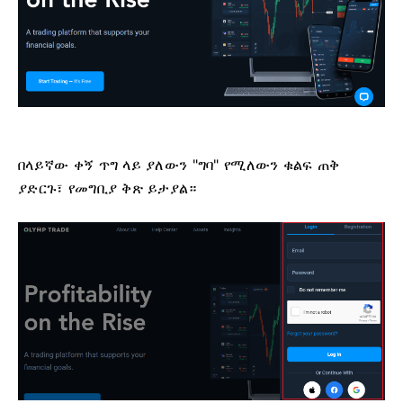
በላይኛው ቀኝ ጥግ ላይ ያለውን "ግባ" የሚለውን ቁልፍ ጠቅ
ያድርጉ፣ የመግቢያ ቅጽ ይታያል።