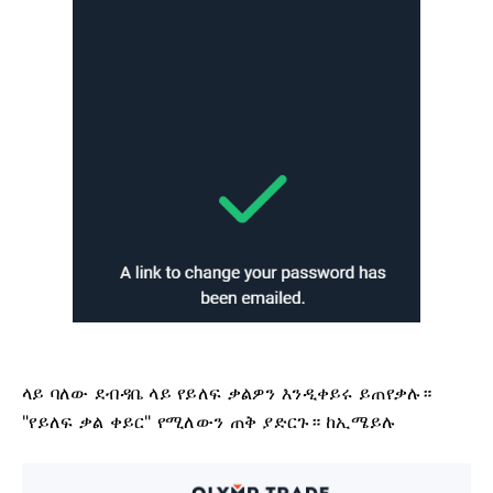
ላይ ባለው ደብዳቤ ላይ የይለፍ ቃልዎን እንዲቀይሩ ይጠየቃሉ።
"የይለፍ ቃል ቀይር" የሚለውን ጠቅ ያድርጉ። ከኢሜይሉ