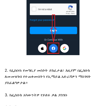
2. የፌስቡክ የመግቢያ መስኮት ይከፈታል፣ እዚያም በፌስቡክ
ለመመዝገብ የተጠቀሙበትን የኢሜይል አድራሻዎን ማስገባት
ያስፈልግዎታል።
3. ከፌስቡክ አካውንትዎ የይለፍ ቃል ያስገቡ