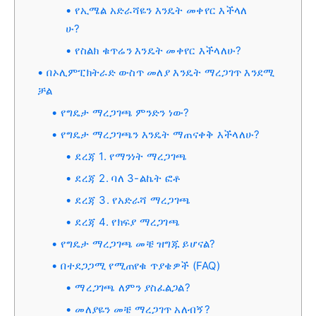
የኢሜል አድራሻዬን እንዴት መቀየር እችላለ
ሁ?
የስልክ ቁጥሬን እንዴት መቀየር እችላለሁ?
በኦሊምፒክትራድ ውስጥ መለያ እንዴት ማረጋገጥ እንደሚ
ቻል
የግዴታ ማረጋገጫ ምንድን ነው?
የግዴታ ማረጋገጫን እንዴት ማጠናቀቅ እችላለሁ?
ደረጃ 1. የማንነት ማረጋገጫ
ደረጃ 2. ባለ 3-ልኬት ፎቶ
ደረጃ 3. የአድራሻ ማረጋገጫ
ደረጃ 4. የክፍያ ማረጋገጫ
የግዴታ ማረጋገጫ መቼ ዝግጁ ይሆናል?
በተደጋጋሚ የሚጠየቁ ጥያቄዎች (FAQ)
ማረጋገጫ ለምን ያስፈልጋል?
መለያዬን መቼ ማረጋገጥ አለብኝ?