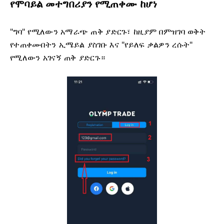
የሞባይል መተግበሪያን የሚጠቀሙ ከሆነ
"ግባ" የሚለውን አማራጭ ጠቅ ያድርጉ፣ ከዚያም በምዝገባ ወቅት
የተጠቀሙበትን ኢሜይል ያስገቡ እና "የይለፍ ቃልዎን ረሱት"
የሚለውን አገናኝ ጠቅ ያድርጉ።