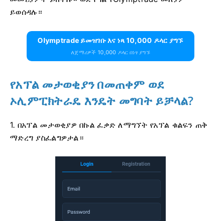
ይወሰዳሉ።
Olymptrade ይመዝገቡ እና ነጻ 10,000 ዶላር ያግኙ
ለጀማሪዎች 10,000 ዶላር በነፃ ያግኙ
የአፕል መታወቂያን በመጠቀም ወደ
ኦሊምፒክትራዴ እንዴት መግባት ይቻላል?
1. በአፕል መታወቂያዎ በኩል ፈቃድ ለማግኘት የአፕል ቁልፍን ጠቅ
ማድረግ ያስፈልግዎታል።