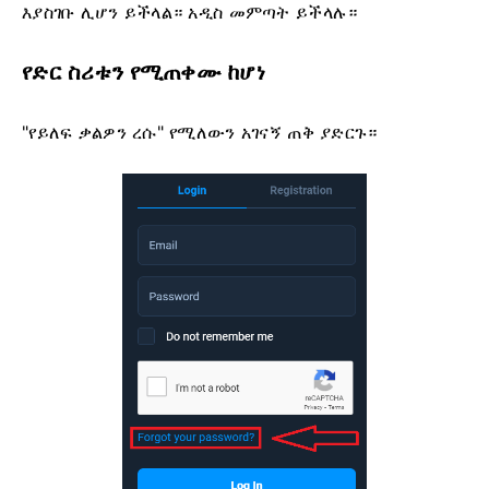
እያስገቡ ሊሆን ይችላል። አዲስ መምጣት ይችላሉ።
የድር ስሪቱን የሚጠቀሙ ከሆነ
"የይለፍ ቃልዎን ረሱ" የሚለውን አገናኝ ጠቅ ያድርጉ።