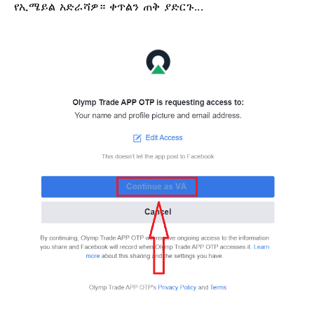
የኢሜይል አድራሻዎ። ቀጥልን ጠቅ ያድርጉ...