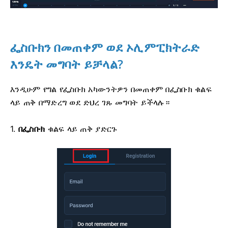
ፌስቡክን በመጠቀም ወደ ኦሊምፒክትራድ
እንዴት መግባት ይቻላል?
እንዲሁም የግል የፌስቡክ አካውንትዎን በመጠቀም በፌስቡክ ቁልፍ
ላይ ጠቅ በማድረግ ወደ ድህረ ገጹ መግባት ይችላሉ።
1.
በፌስቡክ
ቁልፍ ላይ ጠቅ ያድርጉ