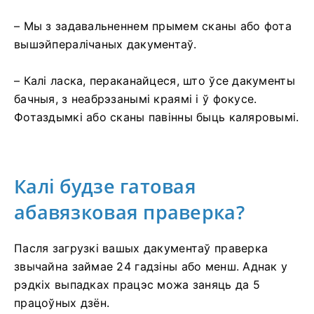
– Мы з задавальненнем прымем сканы або фота
вышэйпералічаных дакументаў.
– Калі ласка, пераканайцеся, што ўсе дакументы
бачныя, з неабрэзанымі краямі і ў фокусе.
Фотаздымкі або сканы павінны быць каляровымі.
Калі будзе гатовая
абавязковая праверка?
Пасля загрузкі вашых дакументаў праверка
звычайна займае 24 гадзіны або менш. Аднак у
рэдкіх выпадках працэс можа заняць да 5
працоўных дзён.