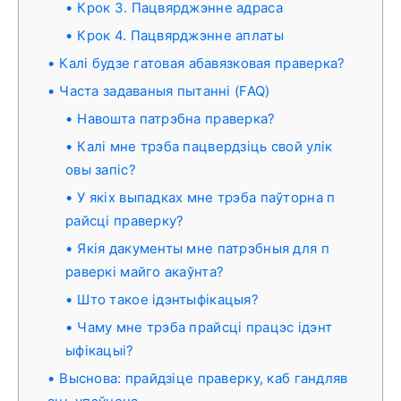
Крок 3. Пацвярджэнне адраса
Крок 4. Пацвярджэнне аплаты
Калі будзе гатовая абавязковая праверка?
Часта задаваныя пытанні (FAQ)
Навошта патрэбна праверка?
Калі мне трэба пацвердзіць свой улік
овы запіс?
У якіх выпадках мне трэба паўторна п
райсці праверку?
Якія дакументы мне патрэбныя для п
раверкі майго акаўнта?
Што такое ідэнтыфікацыя?
Чаму мне трэба прайсці працэс ідэнт
ыфікацыі?
Выснова: прайдзіце праверку, каб гандляв