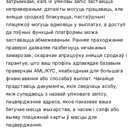
затрымкамі, калі іх уліковы запіс застаецца
неправераным: дэпазіты могуць працаваць, але
зняцце сродкаў блакуецца, пастаўшчыкі
плацяжоў могуць адмовіць у выплатах, а доступ
да пэўных функцый платформы можа
заставацца абмежаваным. Ранняе праходжанне
праверкі дазваляе пазбегнуць нечаканых
замарозак, скарачае апрацоўку зняцця сродкаў і
гарантуе, што ваш профіль адпавядае базавым
праверкам AML/KYC, неабходным для большага
фінансавання або спосабаў выплат. Чакайце
прадставіць дакументы, якія сведчаць асобу,
якія супадаюць з назвай уліковага запісу,
пацвярджэнне адраса, якое паказвае ваша
бягучае месца жыхарства, а часам і сэлфі або
выяву плацежнай карты ў масцы для
пацверджання.