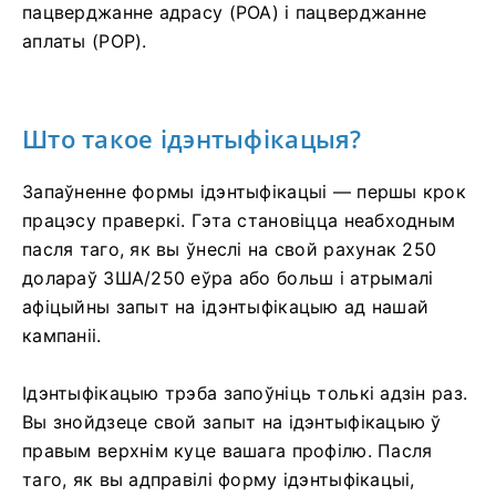
пацверджанне адрасу (POA) і пацверджанне
аплаты (POP).
Што такое ідэнтыфікацыя?
Запаўненне формы ідэнтыфікацыі — першы крок
працэсу праверкі. Гэта становіцца неабходным
пасля таго, як вы ўнеслі на свой рахунак 250
долараў ЗША/250 еўра або больш і атрымалі
афіцыйны запыт на ідэнтыфікацыю ад нашай
кампаніі.
Ідэнтыфікацыю трэба запоўніць толькі адзін раз.
Вы знойдзеце свой запыт на ідэнтыфікацыю ў
правым верхнім куце вашага профілю. Пасля
таго, як вы адправілі форму ідэнтыфікацыі,