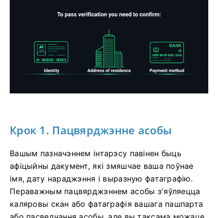
Крок 1. Пацвярджэнне асобы
Вашым пазначэннем інтарэсу павінен быць
афіцыйны дакумент, які змяшчае ваша поўнае
імя, дату нараджэння і выразную фатаграфію.
Пераважным пацвярджэннем асобы з'яўляецца
каляровы скан або фатаграфія вашага пашпарта
або пасведчання асобы, але вы таксама можаце