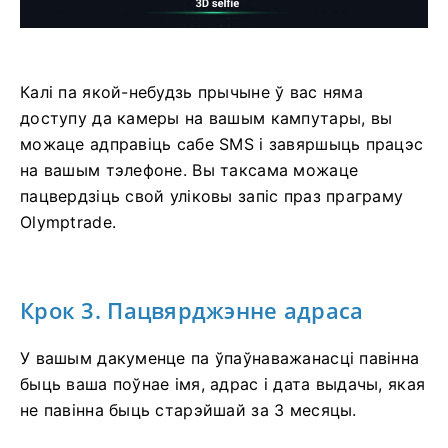
Калі па якой-небудзь прычыне ў вас няма
доступу да камеры на вашым кампутары, вы
можаце адправіць сабе SMS і завяршыць працэс
на вашым тэлефоне. Вы таксама можаце
пацвердзіць свой уліковы запіс праз праграму
Olymptrade.
Крок 3. Пацвярджэнне адраса
У вашым дакуменце па ўпаўнаважанасці павінна
быць ваша поўнае імя, адрас і дата выдачы, якая
не павінна быць старэйшай за 3 месяцы.