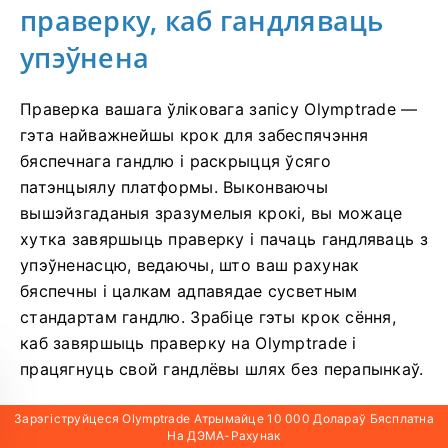
праверку, каб гандляваць
упэўнена
Праверка вашага ўліковага запісу Olymptrade —
гэта найважнейшы крок для забеспячэння
бяспечнага гандлю і раскрыцця ўсяго
патэнцыялу платформы. Выконваючы
вышэйзгаданыя зразумелыя крокі, вы можаце
хутка завяршыць праверку і пачаць гандляваць з
упэўненасцю, ведаючы, што ваш рахунак
бяспечны і цалкам адпавядае сусветным
стандартам гандлю. Зрабіце гэты крок сёння,
каб завяршыць праверку на Olymptrade і
працягнуць свой гандлёвы шлях без перапынкаў.
Зарэгіструйцеся Olymptrade Атрымайце 10 000 Долараў Бясплатна
На ДЭМА-Рахунак