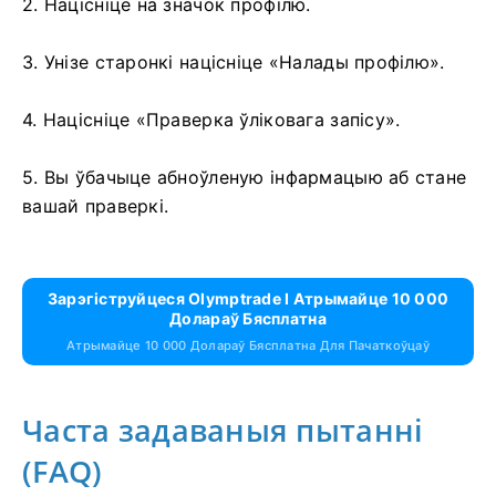
2. Націсніце на значок профілю.
3. Унізе старонкі націсніце «Налады профілю».
4. Націсніце «Праверка ўліковага запісу».
5. Вы ўбачыце абноўленую інфармацыю аб стане
вашай праверкі.
Зарэгіструйцеся Olymptrade І Атрымайце 10 000
Долараў Бясплатна
Атрымайце 10 000 Долараў Бясплатна Для Пачаткоўцаў
Часта задаваныя пытанні
(FAQ)