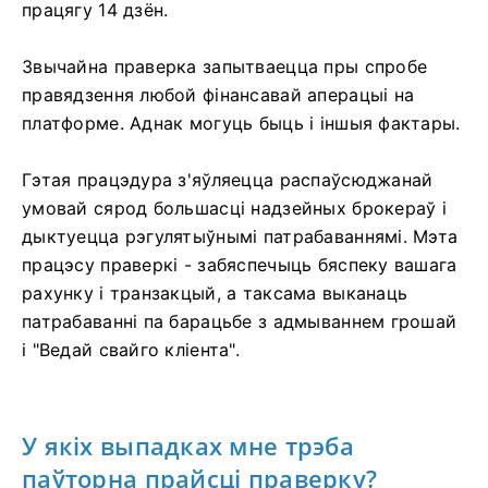
працягу 14 дзён.
Звычайна праверка запытваецца пры спробе
правядзення любой фінансавай аперацыі на
платформе. Аднак могуць быць і іншыя фактары.
Гэтая працэдура з'яўляецца распаўсюджанай
умовай сярод большасці надзейных брокераў і
дыктуецца рэгулятыўнымі патрабаваннямі. Мэта
працэсу праверкі - забяспечыць бяспеку вашага
рахунку і транзакцый, а таксама выканаць
патрабаванні па барацьбе з адмываннем грошай
і "Ведай свайго кліента".
У якіх выпадках мне трэба
паўторна прайсці праверку?