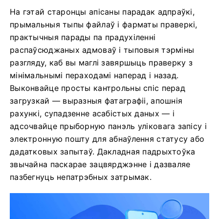
На гэтай старонцы апісаны парадак адпраўкі,
прымальныя тыпы файлаў і фарматы праверкі,
практычныя парады па прадухіленні
распаўсюджаных адмоваў і тыповыя тэрміны
разгляду, каб вы маглі завяршыць праверку з
мінімальнымі пераходамі наперад і назад.
Выконвайце просты кантрольны спіс перад
загрузкай — выразныя фатаграфіі, апошнія
рахункі, супадзенне асабістых даных — і
адсочвайце прыборную панэль уліковага запісу і
электронную пошту для абнаўлення статусу або
дадатковых запытаў. Дакладная падрыхтоўка
звычайна паскарае зацвярджэнне і дазваляе
пазбегнуць непатрэбных затрымак.