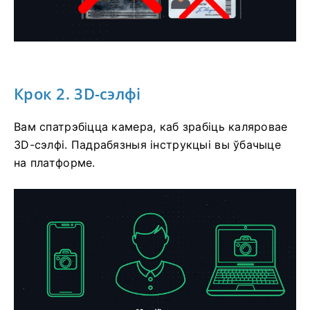
Крок 2. 3D-сэлфі
Вам спатрэбіцца камера, каб зрабіць каляровае
3D-сэлфі. Падрабязныя інструкцыі вы ўбачыце
на платформе.