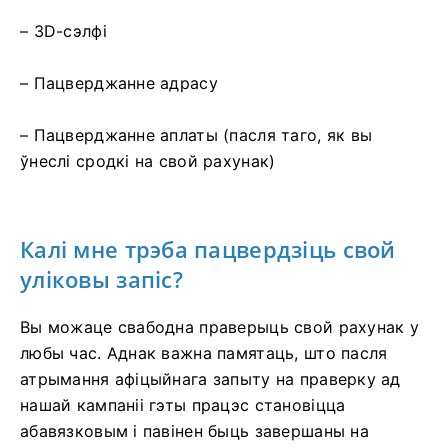
– 3D-сэлфі
– Пацверджанне адрасу
– Пацверджанне аплаты (пасля таго, як вы
ўнеслі сродкі на свой рахунак)
Калі мне трэба пацвердзіць свой
уліковы запіс?
Вы можаце свабодна праверыць свой рахунак у
любы час. Аднак важна памятаць, што пасля
атрымання афіцыйнага запыту на праверку ад
нашай кампаніі гэты працэс становіцца
абавязковым і павінен быць завершаны на