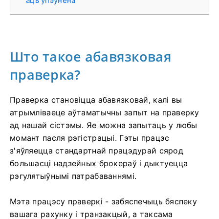
аць упэўнена
Што такое абавязковая
праверка?
Праверка становіцца абавязковай, калі вы
атрымліваеце аўтаматычны запыт на праверку
ад нашай сістэмы. Яе можна запытаць у любы
момант пасля рэгістрацыі. Гэты працэс
з'яўляецца стандартнай працэдурай сярод
большасці надзейных брокераў і дыктуецца
рэгулятыўнымі патрабаваннямі.
Мэта працэсу праверкі - забяспечыць бяспеку
вашага рахунку і транзакцый, а таксама