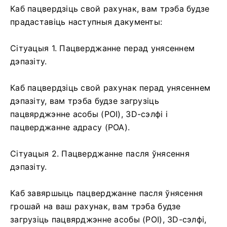
Каб пацвердзіць свой рахунак, вам трэба будзе
прадаставіць наступныя дакументы:
Сітуацыя 1. Пацверджанне перад унясеннем
дэпазіту.
Каб пацвердзіць свой рахунак перад унясеннем
дэпазіту, вам трэба будзе загрузіць
пацвярджэнне асобы (POI), 3D-сэлфі і
пацверджанне адрасу (POA).
Сітуацыя 2. Пацверджанне пасля ўнясення
дэпазіту.
Каб завяршыць пацверджанне пасля ўнясення
грошай на ваш рахунак, вам трэба будзе
загрузіць пацвярджэнне асобы (POI), 3D-сэлфі,