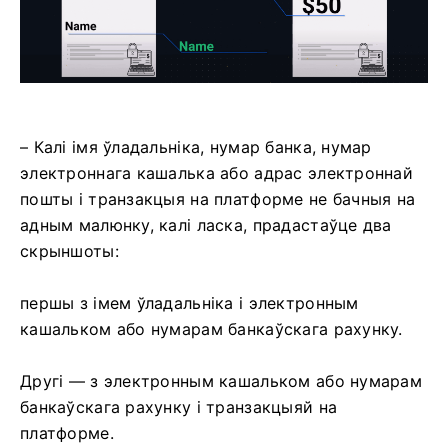
– Калі імя ўладальніка, нумар банка, нумар
электроннага кашалька або адрас электроннай
пошты і транзакцыя на платформе не бачныя на
адным малюнку, калі ласка, прадастаўце два
скрыншоты:
першы з імем ўладальніка і электронным
кашальком або нумарам банкаўскага рахунку.
Другі — з электронным кашальком або нумарам
банкаўскага рахунку і транзакцыяй на
платформе.