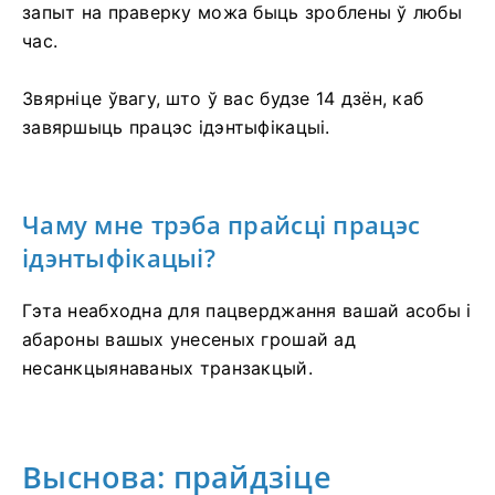
запыт на праверку можа быць зроблены ў любы
час.
Звярніце ўвагу, што ў вас будзе 14 дзён, каб
завяршыць працэс ідэнтыфікацыі.
Чаму мне трэба прайсці працэс
ідэнтыфікацыі?
Гэта неабходна для пацверджання вашай асобы і
абароны вашых унесеных грошай ад
несанкцыянаваных транзакцый.
Выснова: прайдзіце