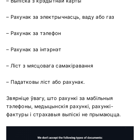
– Выпіска з крэдытнай карты
– Рахунак за электрычнасць, ваду або газ
– Рахунак за тэлефон
– Рахунак за інтэрнэт
– Ліст з мясцовага самакіравання
– Падатковы ліст або рахунак.
Звярніце ўвагу, што рахункі за мабільныя
тэлефоны, медыцынскія рахункі, рахункі-
фактуры і страхавыя выпіскі не прымаюцца.