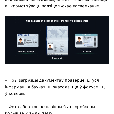
выкарыстоўваць вадзіцельскае пасведчанне.
– Пры загрузцы дакументаў праверце, ці ўся
інфармацыя бачная, ці знаходзіцца ў фокусе і ці
ў колеры.
– Фота або скан не павінны быць зроблены
больш за 2 тыдні таму.