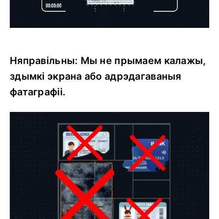
Няправільны: Мы не прымаем калажы,
здымкі экрана або адрэдагаваныя
фатаграфіі.