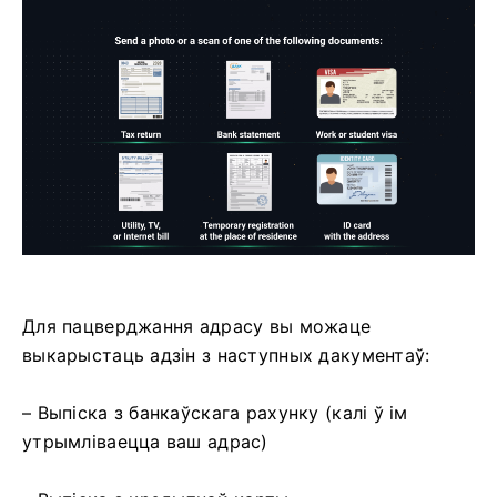
Для пацверджання адрасу вы можаце
выкарыстаць адзін з наступных дакументаў:
– Выпіска з банкаўскага рахунку (калі ў ім
утрымліваецца ваш адрас)