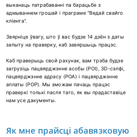
выканаць патрабаванні па барацьбе з
адмываннем грошай і праграме "Ведай свайго
кліента".
Звярніце ўвагу, што ў вас будзе 14 дзён з даты
запыту на праверку, каб завяршыць працэс.
Каб праверыць свой рахунак, вам трэба будзе
загрузіць пацвярджэнне асобы (POI), 3D-сэлфі,
пацвярджэнне адрасу (POA) і пацвярджэнне
аплаты (POP). Мы зможам пачаць працэс
праверкі толькі пасля таго, як вы прадаставіце
нам усе дакументы.
Як мне прайсці абавязковую