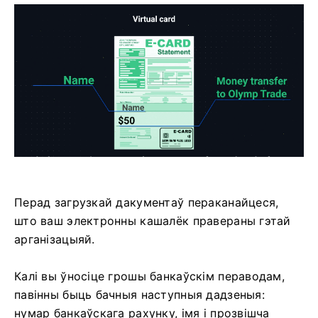
Перад загрузкай дакументаў пераканайцеся,
што ваш электронны кашалёк правераны гэтай
арганізацыяй.
Калі вы ўносіце грошы банкаўскім пераводам,
павінны быць бачныя наступныя дадзеныя:
нумар банкаўскага рахунку, імя і прозвішча