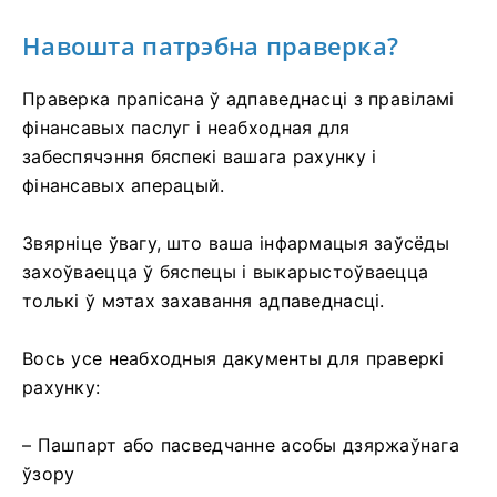
Навошта патрэбна праверка?
Праверка прапісана ў адпаведнасці з правіламі
фінансавых паслуг і неабходная для
забеспячэння бяспекі вашага рахунку і
фінансавых аперацый.
Звярніце ўвагу, што ваша інфармацыя заўсёды
захоўваецца ў бяспецы і выкарыстоўваецца
толькі ў мэтах захавання адпаведнасці.
Вось усе неабходныя дакументы для праверкі
рахунку:
– Пашпарт або пасведчанне асобы дзяржаўнага
ўзору