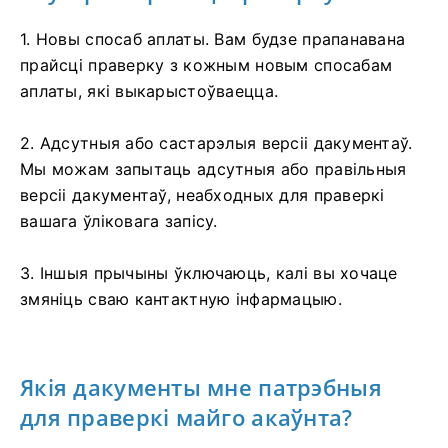
1. Новы спосаб аплаты. Вам будзе прапанавана
прайсці праверку з кожным новым спосабам
аплаты, які выкарыстоўваецца.
2. Адсутныя або састарэлыя версіі дакументаў.
Мы можам запытаць адсутныя або правільныя
версіі дакументаў, неабходных для праверкі
вашага ўліковага запісу.
3. Іншыя прычыны ўключаюць, калі вы хочаце
змяніць сваю кантактную інфармацыю.
Якія дакументы мне патрэбныя
для праверкі майго акаўнта?