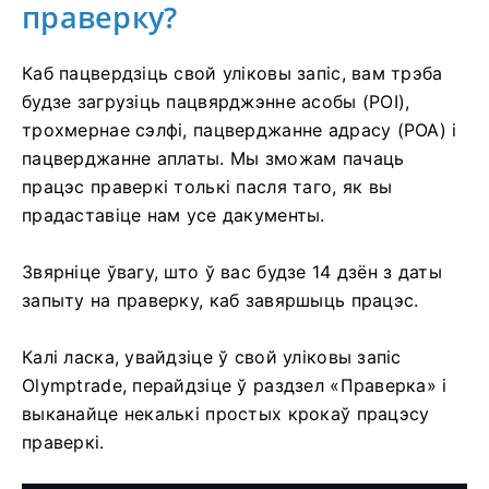
праверку?
Каб пацвердзіць свой уліковы запіс, вам трэба
будзе загрузіць пацвярджэнне асобы (POI),
трохмернае сэлфі, пацверджанне адрасу (POA) і
пацверджанне аплаты. Мы зможам пачаць
працэс праверкі толькі пасля таго, як вы
прадаставіце нам усе дакументы.
Звярніце ўвагу, што ў вас будзе 14 дзён з даты
запыту на праверку, каб завяршыць працэс.
Калі ласка, увайдзіце ў свой уліковы запіс
Olymptrade, перайдзіце ў раздзел «Праверка» і
выканайце некалькі простых крокаў працэсу
праверкі.