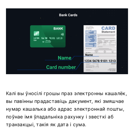
Калі вы ўносілі грошы праз электронны кашалёк,
вы павінны прадаставіць дакумент, які змяшчае
нумар кашалька або адрас электроннай пошты,
поўнае імя ўладальніка рахунку і звесткі аб
транзакцыі, такія як дата і сума.