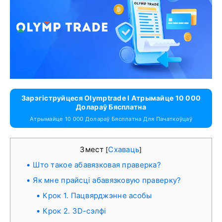
Зарэгіструйцеся Olymptrade І Атрымайце 10 000
Долараў Бясплатна
Атрымайце 10 000 Долараў Бясплатна Для Пачаткоўцаў
Змест
Схаваць
[
]
Што такое абавязковая праверка?
Як мне прайсці абавязковую праверку?
Крок 1. Пацвярджэнне асобы
Крок 2. 3D-сэлфі