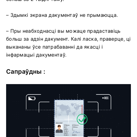
– Здымкі экрана дакументаў не прымаюцца.
– Пры неабходнасці вы можаце прадаставіць
больш за адзін дакумент. Калі ласка, праверце, ці
выкананы ўсе патрабаванні да якасці і
інфармацыі дакументаў.
Сапраўдны :