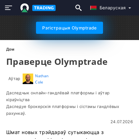
Беларуская
Рэгістрацыя Olymptrade
Дом
Праверце Olymptrade
Nathan
Аўтар
Cole
Даследчык онлайн-гандлёвай платформы і аўтар
кіраўніцтва
Даследуе брокерскія платформы і сістэмы гандлёвых
рахункаў.
24.07.2026
Шмат новых трэйдараў сутыкаюцца з