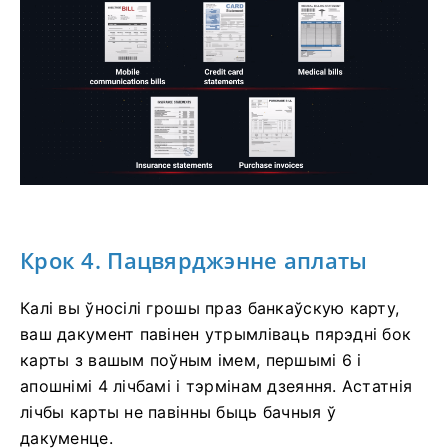
Крок 4. Пацвярджэнне аплаты
Калі вы ўносілі грошы праз банкаўскую карту,
ваш дакумент павінен утрымліваць пярэдні бок
карты з вашым поўным імем, першымі 6 і
апошнімі 4 лічбамі і тэрмінам дзеяння. Астатнія
лічбы карты не павінны быць бачныя ў
дакуменце.