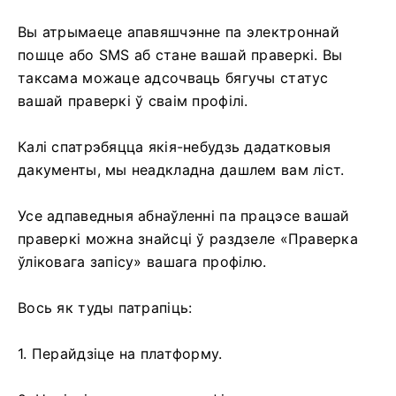
Вы атрымаеце апавяшчэнне па электроннай
пошце або SMS аб стане вашай праверкі. Вы
таксама можаце адсочваць бягучы статус
вашай праверкі ў сваім профілі.
Калі спатрэбяцца якія-небудзь дадатковыя
дакументы, мы неадкладна дашлем вам ліст.
Усе адпаведныя абнаўленні па працэсе вашай
праверкі можна знайсці ў раздзеле «Праверка
ўліковага запісу» вашага профілю.
Вось як туды патрапіць:
1. Перайдзіце на платформу.