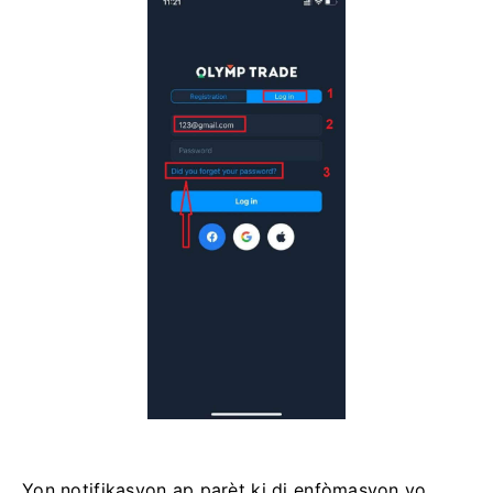
Yon notifikasyon ap parèt ki di enfòmasyon yo