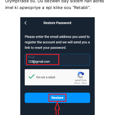
Olymptrade ou. Ou bezwen bay sistèm nan adrès
imel ki apwopriye a epi klike sou "Retabli".