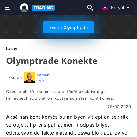
Kreyòl
Enskri Olymptrade
Lakay
Olymptrade Konekte
Nathan
Ekri pa
Cole
Chèchè platfòm komès sou entènèt ak ekriven gid
Fè rechèch sou platfòm koutye ak sistèm kont komès.
29/07/2026
Aksè nan kont komès ou an byen vit epi an sekirite
se objektif prensipal la, men modpas bliye,
èdvitasyon de faktè inatandi, oswa blòk aparèy yo