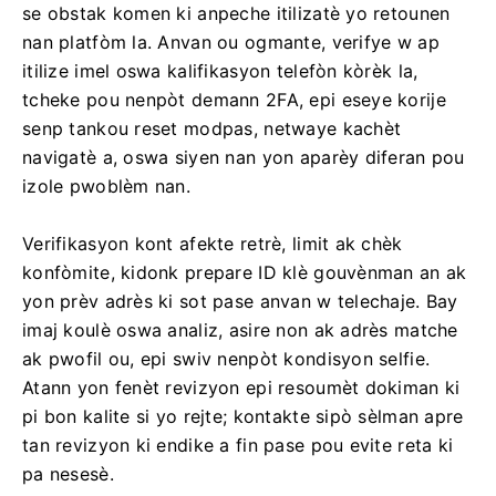
se obstak komen ki anpeche itilizatè yo retounen
nan platfòm la. Anvan ou ogmante, verifye w ap
itilize imel oswa kalifikasyon telefòn kòrèk la,
tcheke pou nenpòt demann 2FA, epi eseye korije
senp tankou reset modpas, netwaye kachèt
navigatè a, oswa siyen nan yon aparèy diferan pou
izole pwoblèm nan.
Verifikasyon kont afekte retrè, limit ak chèk
konfòmite, kidonk prepare ID klè gouvènman an ak
yon prèv adrès ki sot pase anvan w telechaje. Bay
imaj koulè oswa analiz, asire non ak adrès matche
ak pwofil ou, epi swiv nenpòt kondisyon selfie.
Atann yon fenèt revizyon epi resoumèt dokiman ki
pi bon kalite si yo rejte; kontakte sipò sèlman apre
tan revizyon ki endike a fin pase pou evite reta ki
pa nesesè.