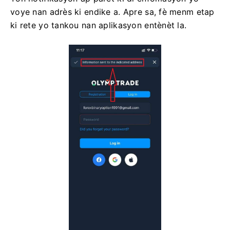
voye nan adrès ki endike a. Apre sa, fè menm etap
ki rete yo tankou nan aplikasyon entènèt la.