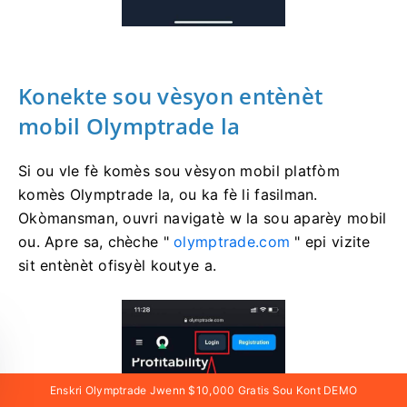
Konekte sou vèsyon entènèt
mobil Olymptrade la
Si ou vle fè komès sou vèsyon mobil platfòm
komès Olymptrade la, ou ka fè li fasilman.
Okòmansman, ouvri navigatè w la sou aparèy mobil
ou. Apre sa, chèche "
olymptrade.com
" epi vizite
sit entènèt ofisyèl koutye a.
Enskri Olymptrade Jwenn $10,000 Gratis Sou Kont DEMO