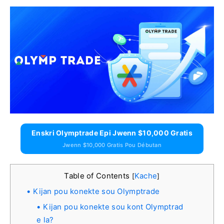
Enskri Olymptrade Epi Jwenn $10,000 Gratis
Jwenn $10,000 Gratis Pou Débutan
Table of Contents
Kache
[
]
Kijan pou konekte sou Olymptrade
Kijan pou konekte sou kont Olymptrad
e la?