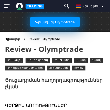
Հայերեն
Գրանցվել Olymptrade
Գլխավոր
Review - Olymptrade
Review - Olymptrade
Գրանցվել
Մուտք գործել
Բոնուսներ
Ավանդ
հանել
Գործընկերային ծրագիր
Ձեռնարկներ
Review
Ցուցադրման հաղորդագրություններ
չկան
ՎԵՐՋԻՆ ՆՈՐՈՒԹՅՈՒՆՆԵՐ