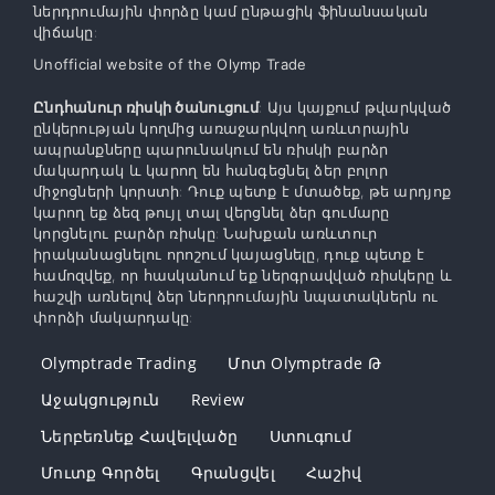
ներդրումային փորձը կամ ընթացիկ ֆինանսական
վիճակը:
Unofficial website of the Olymp Trade
Ընդհանուր ռիսկի ծանուցում
: Այս կայքում թվարկված
ընկերության կողմից առաջարկվող առևտրային
ապրանքները պարունակում են ռիսկի բարձր
մակարդակ և կարող են հանգեցնել ձեր բոլոր
միջոցների կորստի: Դուք պետք է մտածեք, թե արդյոք
կարող եք ձեզ թույլ տալ վերցնել ձեր գումարը
կորցնելու բարձր ռիսկը: Նախքան առևտուր
իրականացնելու որոշում կայացնելը, դուք պետք է
համոզվեք, որ հասկանում եք ներգրավված ռիսկերը և
հաշվի առնելով ձեր ներդրումային նպատակներն ու
փորձի մակարդակը:
Olymptrade Trading
Մոտ Olymptrade Թ
Աջակցություն
Review
Ներբեռնեք Հավելվածը
Ստուգում
Մուտք Գործել
Գրանցվել
Հաշիվ