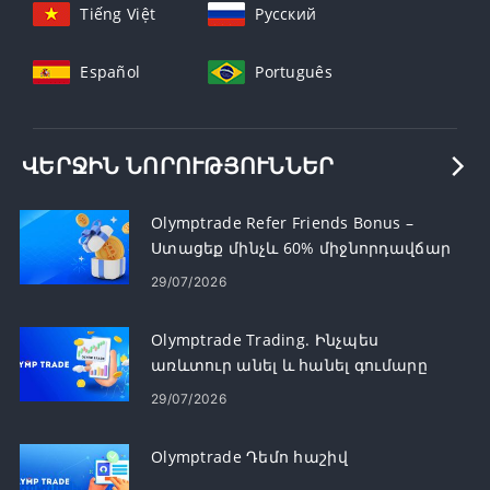
Tiếng Việt
Русский
Español
Português
ՎԵՐՋԻՆ ՆՈՐՈՒԹՅՈՒՆՆԵՐ
Olymptrade Refer Friends Bonus –
Ստացեք մինչև 60% միջնորդավճար
ուղեգրերի համար
29/07/2026
Olymptrade Trading. Ինչպես
առևտուր անել և հանել գումարը
29/07/2026
Olymptrade Դեմո հաշիվ