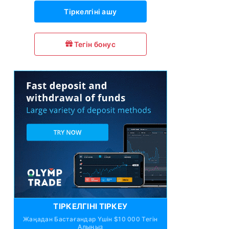
Тіркелгіні ашу
Тегін бонус
ТІРКЕЛГІНІ ТІРКЕУ
Жаңадан Бастағандар Үшін $10 000 Тегін
Алыңыз