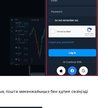
ндық пошта мекенжайыңыз бен құпия сөзіңізді