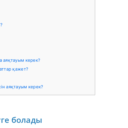
ы?
а аяқтауым керек?
жаттар қажет?
сін аяқтауым керек?
уге болады