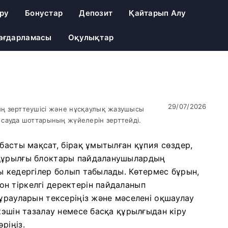
іру
Бонустар
Депозит
Қайтарып Алу
Бағдарламасы
Оқулықтар
29/07/2026
ң зерттеушісі және нұсқаулық жазушысы
сауда шоттарының жүйелерін зерттейді.
басты мақсат, бірақ ұмытылған құпия сөздер,
 құрылғы блоктары пайдаланушылардың
ы кедергілер болып табылады. Көтермес бұрын,
н тіркелгі деректерін пайдаланып
сұрауларын тексеріңіз және мәселені оқшаулау
кэшін тазалау немесе басқа құрылғыдан кіру
ріңіз.