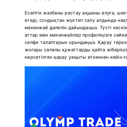
Есептік жазбаны растау ақшаны алуға, шек
етеді, сондықтан жүктеп салу алдында на
мекенжай дәлелін дайындаңыз. Түсті кескін
аттар мен мекенжайлар профиліңізге сәйкес
селфи талаптарын орындаңыз. Қарау терезе
жоғары сапалы құжаттарды қайта жіберіңіз
көрсетілген қарау уақыты өткеннен кейін 