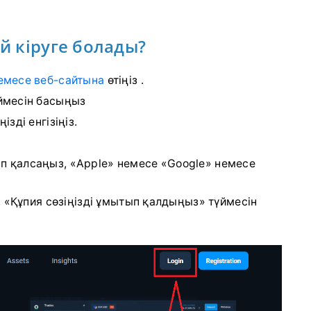
ай кіруге болады?
емесе веб-сайтына
өтіңіз
.
ймесін басыңыз
зді енгізіңіз.
 қалсаңыз, «Apple» немесе «Google» немесе
, «Құпия сөзіңізді ұмытып қалдыңыз» түймесін