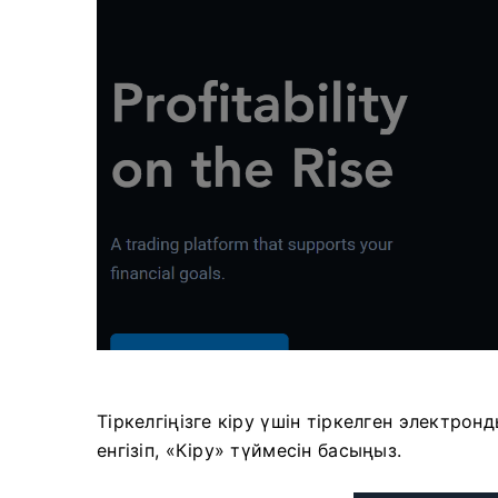
Тіркелгіңізге кіру үшін тіркелген электро
енгізіп, «Кіру» түймесін басыңыз.