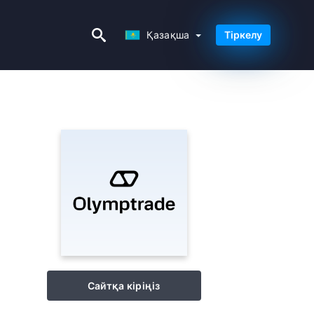
Қазақша
Қазақша
Тіркелу
Сайтқа кіріңіз