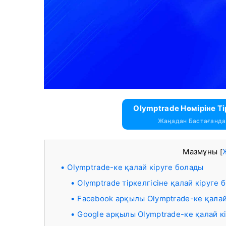
Olymptrade Нөміріне Ті
Жаңадан Бастағандар
Мазмұны
[
Olymptrade-ке қалай кіруге болады
Olymptrade тіркелгісіне қалай кіруге 
Facebook арқылы Olymptrade-ке қалай
Google арқылы Olymptrade-ке қалай к