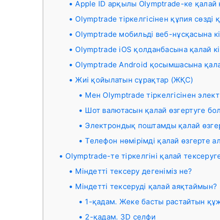
Apple ID арқылы Olymptrade-ке қалай 
Olymptrade тіркелгісінен құпия сөзді 
Olymptrade мобильді веб-нұсқасына кі
Olymptrade iOS қолданбасына қалай к
Olymptrade Android қосымшасына қала
Жиі қойылатын сұрақтар (ЖҚС)
Мен Olymptrade тіркелгісінен эле
Шот валютасын қалай өзгертуге бо
Электрондық поштамды қалай өзге
Телефон нөмірімді қалай өзгерте 
Olymptrade-те тіркелгіні қалай тексеруг
Міндетті тексеру дегеніміз не?
Міндетті тексеруді қалай аяқтаймын?
1-қадам. Жеке басты растайтын құ
2-қадам. 3D селфи