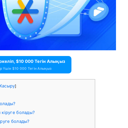
ркеліп, $10 000 Тегін Алыңыз
 Үшін $10 000 Тегін Алыңыз
Жасыру
]
болады?
 кіруге болады?
іруге болады?