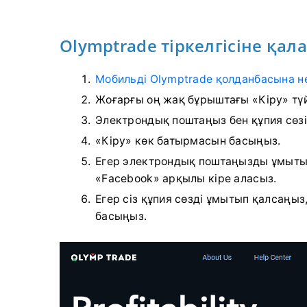
Olymptrade тіркелгісіне қал
Мобильді Olymptrade қолданбасына н
Жоғарғы оң жақ бұрыштағы «Кіру» тү
Электрондық поштаңыз бен құпия сөзіңі
«Кіру» көк батырмасын басыңыз.
Егер электрондық поштаңызды ұмытып
«Facebook» арқылы кіре аласыз.
Егер сіз құпия сөзді ұмытып қалсаңыз
басыңыз.