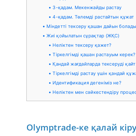
3-қадам. Мекенжайды растау
4-қадам. Төлемді растайтын құжат
Міндетті тексеру қашан дайын болад
Жиі қойылатын сұрақтар (ЖҚС)
Неліктен тексеру қажет?
Тіркелгімді қашан растауым керек?
Қандай жағдайларда тексеруді қайт
Тіркелгімді растау үшін қандай құ
Идентификация дегеніміз не?
Неліктен мен сәйкестендіру проце
Olymptrade-ке қалай кір