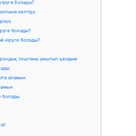
кіруге болады?
қалпына келтіру
ріңіз
іруге болады?
й кіруге болады?
ктрондық поштаны ұмытып қалдым
лады
рте аламын
аламын
е болады
жат