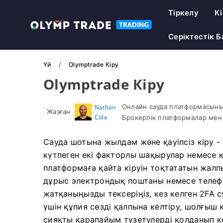
Тіркелу
К
Серіктестік 
Үй
Olymptrade Кіру
Olymptrade Кіру
Онлайн сауда платформасыны
Nathan
Жазған
Cole
Брокерлік платформалар мен 
Сауда шотына жылдам және қауіпсіз кіру - 
күтпеген екі факторлы шақырулар немесе
платформаға қайта кіруін тоқтататын жалп
дұрыс электрондық поштаны немесе телефо
жатқаныңызды тексеріңіз, кез келген 2FA 
үшін құпия сөзді қалпына келтіру, шолғыш 
сияқты қарапайым түзетулерді қолданып кө