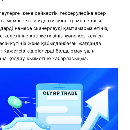
теулерге және сәйкестік тексерулеріне әсер
қты мемлекеттік идентификатор мен соңғы
дерді немесе сканерлеуді қамтамасыз етіңіз,
 келетініне көз жеткізіңіз және кез келген
сін күтіңіз және қабылданбаған жағдайда
; Қажетсіз кідірістерді болдырмау үшін
ғана қолдау қызметіне хабарласыңыз.