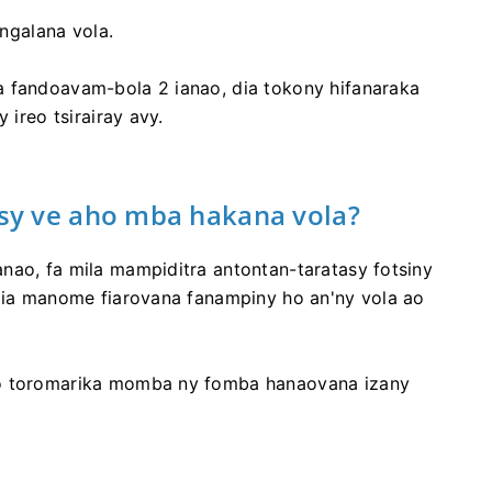
galana vola.
a fandoavam-bola 2 ianao, dia tokony hifanaraka
 ireo tsirairay avy.
sy ve aho mba hakana vola?
nao, fa mila mampiditra antontan-taratasy fotsiny
 dia manome fiarovana fanampiny ho an'ny vola ao
zo toromarika momba ny fomba hanaovana izany