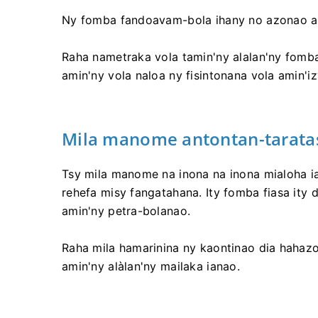
Ny fomba fandoavam-bola ihany no azonao an
Raha nametraka vola tamin'ny alalan'ny fomb
amin'ny vola naloa ny fisintonana vola amin'izy
Mila manome antontan-tarata
Tsy mila manome na inona na inona mialoha ia
rehefa misy fangatahana. Ity fomba fiasa ity
amin'ny petra-bolanao.
Raha mila hamarinina ny kaontinao dia haha
amin'ny alàlan'ny mailaka ianao.