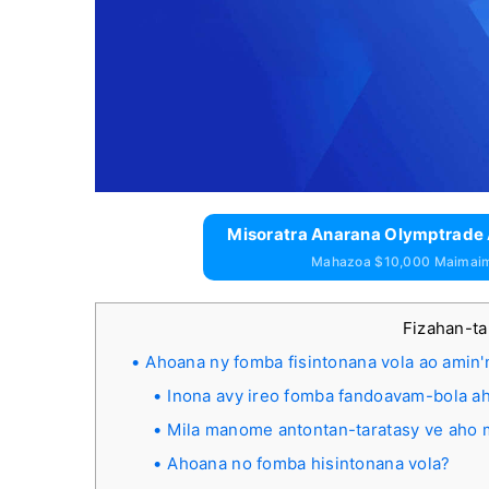
Misoratra Anarana Olymptrad
Mahazoa $10,000 Maimai
Fizahan-t
Ahoana ny fomba fisintonana vola ao amin
Inona avy ireo fomba fandoavam-bola a
Mila manome antontan-taratasy ve aho 
Ahoana no fomba hisintonana vola?