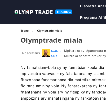
Hisoratra Ana
Programa Affil
Trano
Olymptrade miala
Olymptrade miala
Mpikaroka sy Mpanoratra m
Nathan
Nosoratan'i
Cole
Mikaroka sehatra broker sy 
Ny famatsiam-bola sy ny famatsiam-bola dia r
mpivarotra vaovao - ny fahatarana, ny lalam
fitazonana fanamarinana dia matetika miterak
fidirana amin'ny vola. Ny fahatakarana ny fant
fitantanana ny vola ary ny fitsipiky ny fand
ampoizina ary manafaingana ny fankatoavana