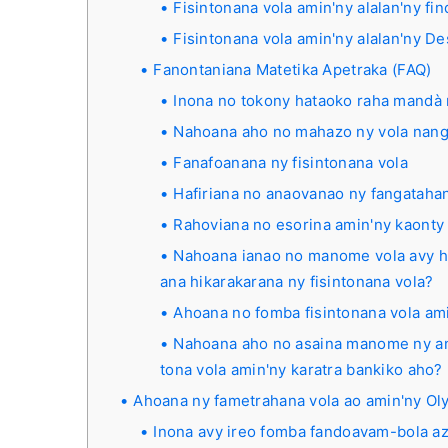
Fisintonana vola amin'ny alalan'ny fi
Fisintonana vola amin'ny alalan'ny D
Fanontaniana Matetika Apetraka (FAQ)
Inona no tokony hataoko raha mandà 
Nahoana aho no mahazo ny vola nang
Fanafoanana ny fisintonana vola
Hafiriana no anaovanao ny fangatahan
Rahoviana no esorina amin'ny kaonty 
Nahoana ianao no manome vola avy ha
ana hikarakarana ny fisintonana vola?
Ahoana no fomba fisintonana vola am
Nahoana aho no asaina manome ny ants
tona vola amin'ny karatra bankiko aho?
Ahoana ny fametrahana vola ao amin'ny Ol
Inona avy ireo fomba fandoavam-bola a