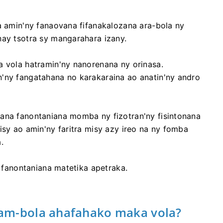
ra amin'ny fanaovana fifanakalozana ara-bola ny
nay tsotra sy mangarahara izany.
a vola hatramin'ny nanorenana ny orinasa.
n'ny fangatahana no karakaraina ao anatin'ny andro
nana fanontaniana momba ny fizotran'ny fisintonana
isy ao amin'ny faritra misy azy ireo na ny fomba
.
o fanontaniana matetika apetraka.
vam-bola ahafahako maka vola?