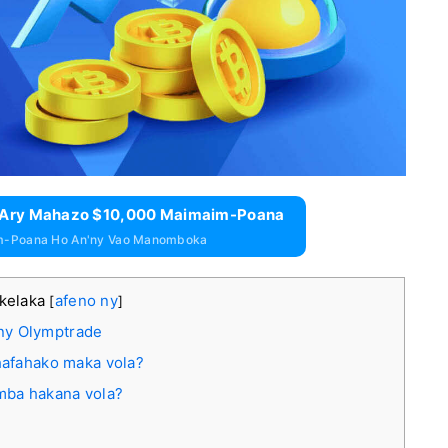
e Ary Mahazo $10,000 Maimaim-Poana
m-Poana Ho An'ny Vao Manomboka
akelaka
afeno ny
[
]
'ny Olymptrade
hafahako maka vola?
mba hakana vola?