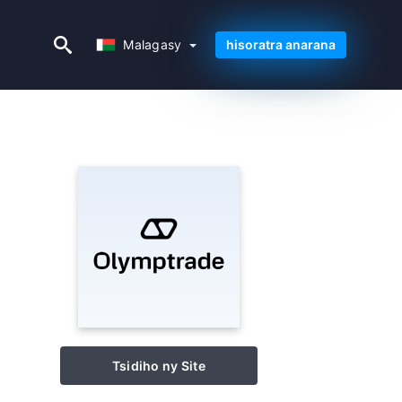
Malagasy
Malagasy
hisoratra anarana
Tsidiho ny Site