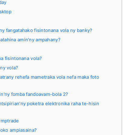
nday
esktop
ny fangatahako fisintonana vola ny banky?
atahina amin'ny ampahany?
a fisintonana vola?
ny vola?
trany rehefa mametraka vola nefa maka foto
in'ny fomba fandoavam-bola 2?
ipirian'ny poketra elektronika raha te-hisin
ymptrade
zoko ampiasaina?