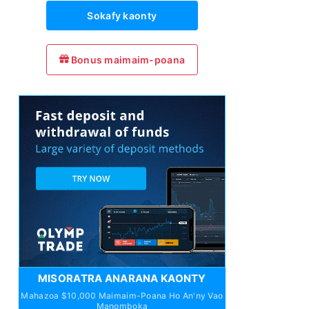
Sokafy kaonty
Bonus maimaim-poana
MISORATRA ANARANA KAONTY
Mahazoa $10,000 Maimaim-Poana Ho An'ny Vao
Manomboka