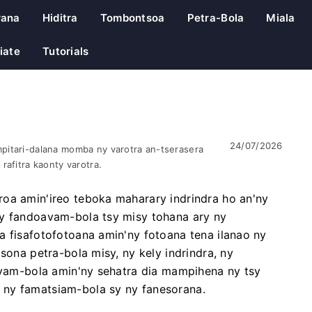
rana
Hiditra
Tombontsoa
Petra-Bola
Miala
iate
Tutorials
24/07/2026
pitari-dalana momba ny varotra an-tserasera
rafitra kaonty varotra.
oa amin'ireo teboka maharary indrindra ho an'ny
by fandoavam-bola tsy misy tohana ary ny
a fisafotofotoana amin'ny fotoana tena ilanao ny
sona petra-bola misy, ny kely indrindra, ny
oavam-bola amin'ny sehatra dia mampihena ny tsy
 ny famatsiam-bola sy ny fanesorana.