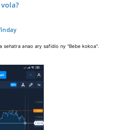
 vola?
finday
sehatra anao ary safidio ny "Bebe kokoa".