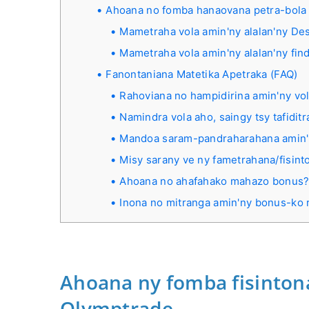
Ahoana no fomba hanaovana petra-bola
Mametraha vola amin'ny alalan'ny De
Mametraha vola amin'ny alalan'ny fin
Fanontaniana Matetika Apetraka (FAQ)
Rahoviana no hampidirina amin'ny vol
Namindra vola aho, saingy tsy tafiditr
Mandoa saram-pandraharahana amin'n
Misy sarany ve ny fametrahana/fisint
Ahoana no ahafahako mahazo bonus
Inona no mitranga amin'ny bonus-ko 
Ahoana ny fomba fisinton
Olymptrade