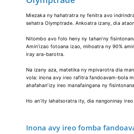
Miezaka ny hahatratra ny fenitra avo indrind
sehatra Olymptrade. Ankoatra izany, dia atao
Nitombo avo folo heny ny tahan'ny fisintonan
Amin'izao fotoana izao, mihoatra ny 90% ami
iray ara-barotra.
Na izany aza, matetika ny mpivarotra dia ma
vola: inona avy ireo rafitra fandoavam-bola m
ahafahan'izy ireo manafaingana ny fisintonana
Ho an'ity lahatsoratra ity, dia nangoninay ire
Inona avy ireo fomba fandoa