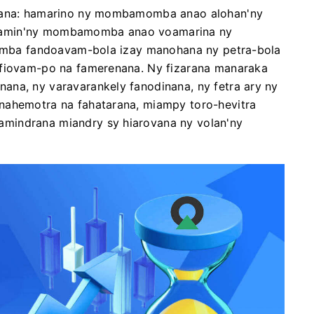
ovana: hamarino ny mombamomba anao alohan'ny
 amin'ny mombamomba anao voamarina ny
 fomba fandoavam-bola izay manohana ny petra-bola
 fiovam-po na famerenana. Ny fizarana manaraka
ana, ny varavarankely fanodinana, ny fetra ary ny
nahemotra na fahatarana, miampy toro-hevitra
mindrana miandry sy hiarovana ny volan'ny