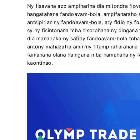
Ny fisavana azo ampiharina dia mitondra fi
hangatahana fandoavam-bola, ampifanaraho
antsipirian'ny fandoavam-bola, ary fidio ny
sy ny fisintonana mba hisorohana ny dingana
dia manapaka ny safidy fandoavam-bola tohan
antony mahazatra amin'ny fifampiraharahana 
famahana olana haingana mba hamahana ny fa
kaontinao.