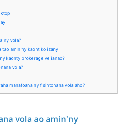
sktop
day
a ny vola?
a tao amin'ny kaontiko izany
y kaonty brokerage ve ianao?
onana vola?
?
raha manafoana ny fisintonana vola aho?
ana vola ao amin'ny