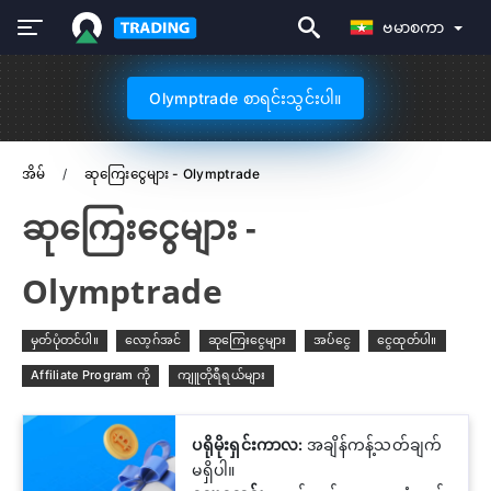
ဗမာစကာ
Olymptrade စာရင်းသွင်းပါ။
အိမ်
ဆုကြေးငွေများ - Olymptrade
ဆုကြေးငွေများ -
Olymptrade
မှတ်ပုံတင်ပါ။
လော့ဂ်အင်
ဆုကြေးငွေများ
အပ်ငွေ
ငွေထုတ်ပါ။
Affiliate Program ကို
ကျူတိုရီရယ်များ
ပရိုမိုးရှင်းကာလ:
အချိန်ကန့်သတ်ချက်
မရှိပါ။