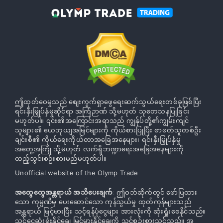
ဤထုတ်ဝေမှုသည် စျေးကွက်ရှာဖွေရေးဆက်သွယ်ရေးတစ်ခုဖြစ်ပြီး
ရင်းနှီးမြှုပ်နှံမှုဆိုင်ရာ အကြံဉာဏ် သို့မဟုတ် သုတေသနပြုခြင်း
မဟုတ်ပါ။ ၎င်း၏အကြောင်းအရာသည် ကျွန်ုပ်တို့၏ကျွမ်းကျင်
သူများ၏ ယေဘုယျအမြင်များကို ကိုယ်စားပြုပြီး စာဖတ်သူတစ်ဦး
ချင်းစီ၏ ကိုယ်ရေးကိုယ်တာအခြေအနေများ၊ ရင်းနှီးမြှုပ်နှံမှု
အတွေ့အကြုံ သို့မဟုတ် လက်ရှိဘဏ္ဍာရေးအခြေအနေများကို
ထည့်သွင်းစဉ်းစားမည်မဟုတ်ပါ။
Unofficial website of the Olymp Trade
အထွေထွေအန္တရာယ် အသိပေးချက်
: ဤဝဘ်ဆိုက်တွင် ဖော်ပြထား
သော ကုမ္ပဏီမှ ပေးဆောင်သော ကုန်သွယ်မှု ထုတ်ကုန်များသည်
အန္တရာယ် မြင့်မားပြီး သင့်ရန်ပုံငွေများ အားလုံးကို ဆုံးရှုံးစေနိုင်သည်။
သင့်ငွေဆုံးရှုံးနိုင်ချေ မြင့်မားနိုင်ချေကို သင်စဉ်းစားသင့်သည်။ အ