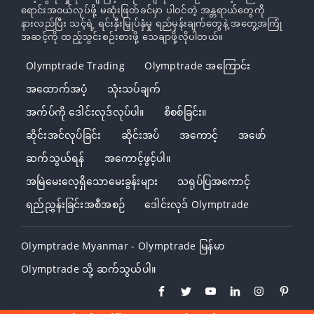
ရောင်းအ၀ယ်လုပ်ဖို့ မဆုံးဖြတ်ခင်မှာ ပါဝင်တဲ့ အန္တရာယ်တွေကို
နားလည်ပြီး သင့်ရဲ့ ရင်းနှီးမြှုပ်နှံမှု ရည်မှန်းချက်တွေနဲ့ အတွေ့အကြုံ
အဆင့်ကို ထည့်သွင်းစဉ်းစားဖို့ သေချာဖို့လိုပါတယ်။
Olymptrade Trading
Olymptrade အကြောင်း
အထောက်အပံ့
သုံးသပ်ချက်
အက်ပ်ကို ဒေါင်းလုဒ်လုပ်ပါ။
စိစစ်ခြင်း။
ဆိုင်းအင်လုပ်ခြင်း
ဆိုင်းအပ်
အကောင့်
အဖော်
ဆက်သွယ်ရန်
အကောင့်ဖွင့်ပါ။
အမြဲမေးလေ့ရှိသောမေးခွန်းများ
သရုပ်ပြအကောင့်
ရည်ညွှန်းခြင်းအစီအစဉ်
ဒေါင်းလုဒ် Olymptrade
Olymptrade Myanmar - Olymptrade မြန်မာ
Olymptrade သို့ ဆက်သွယ်ပါ။