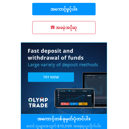
အကောင့်ဖွင့်ပါ။
အခမဲ့အပိုဆု
အကောင့်တစ်ခုမှတ်ပုံတင်ပါ။
စတင်သူများအတွက် $10,000 အခမဲ့ရယူလိုက်ပါ။