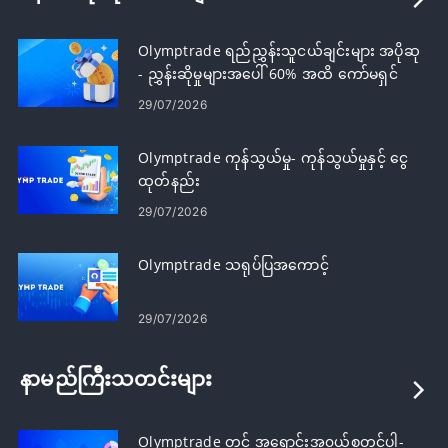
Olymptrade ရည်ညွှန်းသူငယ်ချင်းများ အပိုဆု
- ညွှန်းဆိုမှုများအပေါ် 60% အထိ ကော်မရှင်
ရယူပါ။
29/07/2026
Olymptrade ကုန်သွယ်မှု- ကုန်သွယ်မှုနှင့် ငွေ
ထုတ်နည်း
29/07/2026
Olymptrade သရုပ်ပြအကောင့်
29/07/2026
နာမည်ကြီးသတင်းများ
Olymptrade တွင် အရောင်းအ၀ယ်စတင်ပါ-