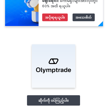
ဈေးရောင်း:
ကော်မရှင်များအားလုံးတွင်
60% အထိ ရယူပါ။
အပိုဆုရယူပါ။
အသေးစိတ်
ဆိုက်ကို ဝင်ကြည့်ပါ။