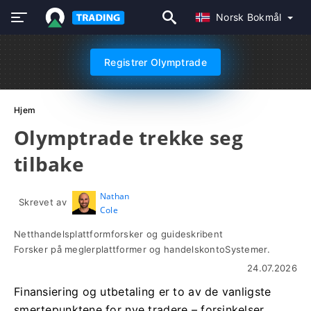
Norsk Bokmål
Registrer Olymptrade
Hjem
Olymptrade trekke seg
tilbake
Nathan
Skrevet av
Cole
Netthandelsplattformforsker og guideskribent
Forsker på meglerplattformer og handelskontoSystemer.
24.07.2026
Finansiering og utbetaling er to av de vanligste
smertepunktene for nye tradere – forsinkelser,