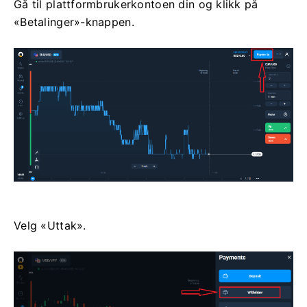
Gå til plattformbrukerkontoen din og klikk på
«Betalinger»-knappen.
Velg «Uttak».