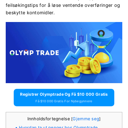
feilsøkingstips for å løse ventende overføringer og
beskytte kontomidler.
Registrer Olymptrade Og Få $10 000 Gratis
Få $10 000 Gratis For Nybegynnere
Innholdsfortegnelse
Gjemme seg
[
]
Hvordan ta ut penger hos Olymptrade