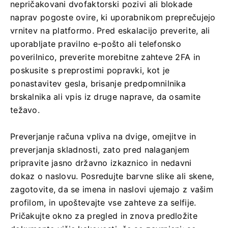
nepričakovani dvofaktorski pozivi ali blokade
naprav pogoste ovire, ki uporabnikom preprečujejo
vrnitev na platformo. Pred eskalacijo preverite, ali
uporabljate pravilno e-pošto ali telefonsko
poverilnico, preverite morebitne zahteve 2FA in
poskusite s preprostimi popravki, kot je
ponastavitev gesla, brisanje predpomnilnika
brskalnika ali vpis iz druge naprave, da osamite
težavo.
Preverjanje računa vpliva na dvige, omejitve in
preverjanja skladnosti, zato pred nalaganjem
pripravite jasno državno izkaznico in nedavni
dokaz o naslovu. Posredujte barvne slike ali skene,
zagotovite, da se imena in naslovi ujemajo z vašim
profilom, in upoštevajte vse zahteve za selfije.
Pričakujte okno za pregled in znova predložite