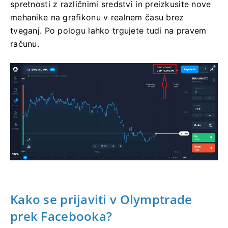
spretnosti z različnimi sredstvi in ​​preizkusite nove
mehanike na grafikonu v realnem času brez
tveganj. Po pologu lahko trgujete tudi na pravem
računu.
Kako se prijaviti v Olymptrade
prek Facebooka?