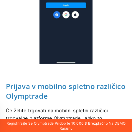
Prijava v mobilno spletno različico
Olymptrade
Če želite trgovati na mobilni spletni različici
trgovalne platforme Olymptrade, lahko to
Registrirajte Se Olymptrade Pridobite 10.000 $ Brezplačno Na DEMO
preprosto storite. Najprej odprite brskalnik na svoji
Računu