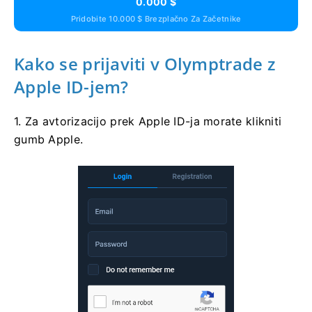
0.000 $
Pridobite 10.000 $ Brezplačno Za Začetnike
Kako se prijaviti v Olymptrade z
Apple ID-jem?
1. Za avtorizacijo prek Apple ID-ja morate klikniti
gumb Apple.