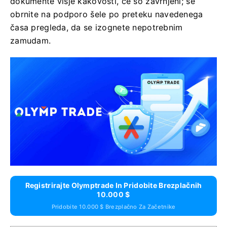
dokumente višje kakovosti, če so zavrnjeni; se
obrnite na podporo šele po preteku navedenega
časa pregleda, da se izognete nepotrebnim
zamudam.
Registrirajte Olymptrade In Pridobite Brezplačnih
10.000 $
Pridobite 10.000 $ Brezplačno Za Začetnike