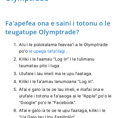
Fa'apefea ona e saini i totonu o le
teugatupe Olymptrade?
Alu i le polokalama feaveaʻi a le Olymptrade
poʻo
le upega tafaʻilagi
.
Kiliki i le faamau "Log in" i le tulimanu
taumatau pito i luga
Ulufale i lau imeli ma le upu faataga.
Kiliki i le fa'amau lanumoana "Log in".
Afai e galo ia te oe lau imeli, e mafai ona e
ulufale i totonu e fa'aaoga ai le "Apple" po'o le
"Google" po'o le "Facebook".
Afai e galo ia te oe le upu faataga, kiliki i le
“Ua Galo lau Upu Faalilolilo”.