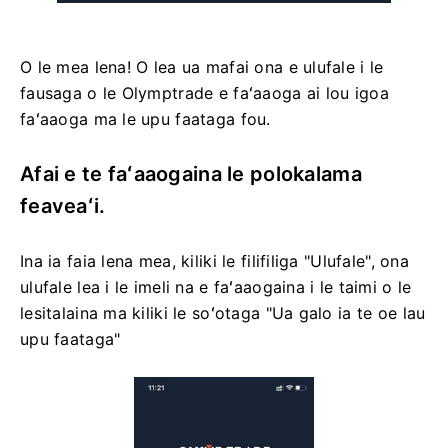
O le mea lena! O lea ua mafai ona e ulufale i le
fausaga o le Olymptrade e faʻaaoga ai lou igoa
faʻaaoga ma le upu faataga fou.
Afai e te faʻaaogaina le polokalama
feaveaʻi.
Ina ia faia lena mea, kiliki le filifiliga "Ulufale", ona
ulufale lea i le imeli na e faʻaaogaina i le taimi o le
lesitalaina ma kiliki le soʻotaga "Ua galo ia te oe lau
upu faataga"