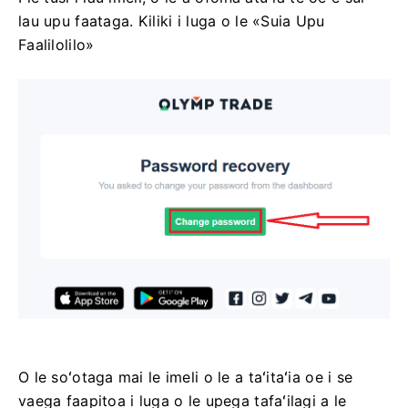
lau upu faataga. Kiliki i luga o le «Suia Upu
Faalilolilo»
O le soʻotaga mai le imeli o le a taʻitaʻia oe i se
vaega faapitoa i luga o le upega tafaʻilagi a le