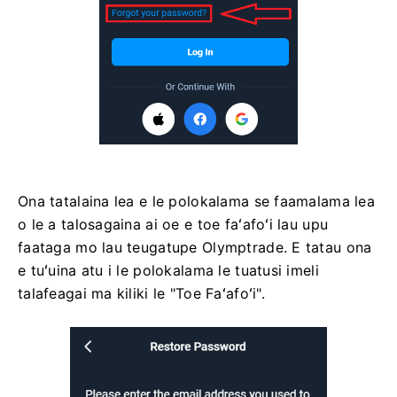
Ona tatalaina lea e le polokalama se faamalama lea
o le a talosagaina ai oe e toe faʻafoʻi lau upu
faataga mo lau teugatupe Olymptrade. E tatau ona
e tuʻuina atu i le polokalama le tuatusi imeli
talafeagai ma kiliki le "Toe Faʻafoʻi".