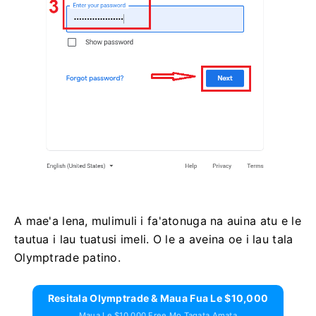
A mae'a lena, mulimuli i fa'atonuga na auina atu e le
tautua i lau tuatusi imeli. O le a aveina oe i lau tala
Olymptrade patino.
Resitala Olymptrade & Maua Fua Le $10,000
Maua Le $10,000 Free Mo Tagata Amata