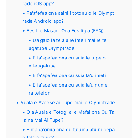
rade iOS app?
Fa'afefea ona saini i totonu o le Olympt
rade Android app?
Fesili e Masani Ona Fesiligia (FAQ)
Ua galo ia te a'u le imeli mai le te
ugatupe Olymptrade
E fa'apefea ona ou suia le tupe o l
e teugatupe
E fa'apefea ona ou suia la'u imeli
E fa'apefea ona ou suia la'u nume
ra telefoni
Auala e Aveese ai Tupe mai le Olymptrade
O a Auala e Totogi ai e Mafai ona Ou Ta
laina Mai Ai Tupe?
E manaʻomia ona ou tuʻuina atu ni pepa
e tala ai tupe?