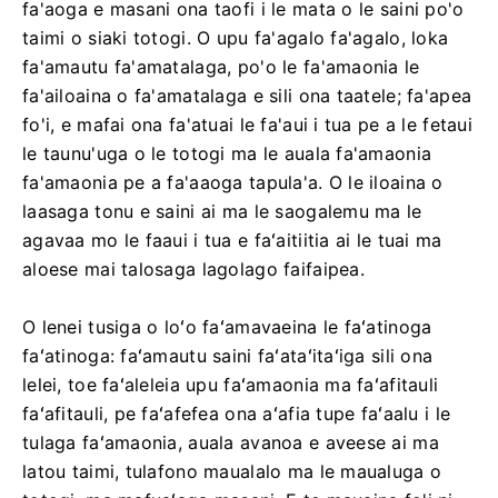
fa'aoga e masani ona taofi i le mata o le saini po'o
taimi o siaki totogi. O upu fa'agalo fa'agalo, loka
fa'amautu fa'amatalaga, po'o le fa'amaonia le
fa'ailoaina o fa'amatalaga e sili ona taatele; fa'apea
fo'i, e mafai ona fa'atuai le fa'aui i tua pe a le fetaui
le taunu'uga o le totogi ma le auala fa'amaonia
fa'amaonia pe a fa'aaoga tapula'a. O le iloaina o
laasaga tonu e saini ai ma le saogalemu ma le
agavaa mo le faaui i tua e faʻaitiitia ai le tuai ma
aloese mai talosaga lagolago faifaipea.
O lenei tusiga o loʻo faʻamavaeina le faʻatinoga
faʻatinoga: faʻamautu saini faʻataʻitaʻiga sili ona
lelei, toe faʻaleleia upu faʻamaonia ma faʻafitauli
faʻafitauli, pe faʻafefea ona aʻafia tupe faʻaalu i le
tulaga faʻamaonia, auala avanoa e aveese ai ma
latou taimi, tulafono maualalo ma le maualuga o