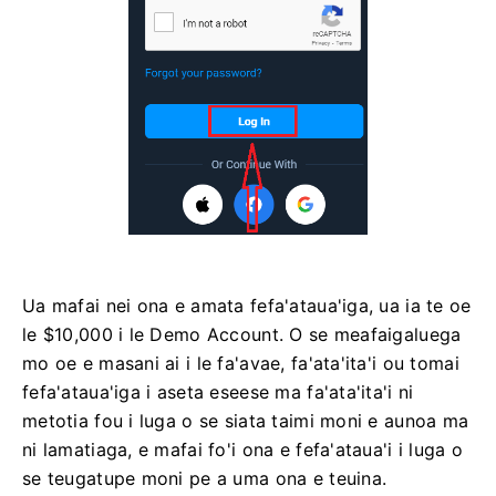
Ua mafai nei ona e amata fefa'ataua'iga, ua ia te oe
le $10,000 i le Demo Account. O se meafaigaluega
mo oe e masani ai i le fa'avae, fa'ata'ita'i ou tomai
fefa'ataua'iga i aseta eseese ma fa'ata'ita'i ni
metotia fou i luga o se siata taimi moni e aunoa ma
ni lamatiaga, e mafai fo'i ona e fefa'ataua'i i luga o
se teugatupe moni pe a uma ona e teuina.