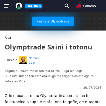
Samoan
Resitala Olymptrade
Aiga
Olymptrade Saini i totonu
Nathan
Tusia e
Cole
Tagata su'esu'e ma le tusitala ta'iala i luga ole laiga
Su'esu'e tulaga tau fefa'ataua'iga ma faiga fa'amatalaga tau
fefa'ataua'iga.
29/07/2026
O le mauaina o lau Olymptrade account ma le
fa'atupeina o tupe e mafai ona faigofie, ae o tagata