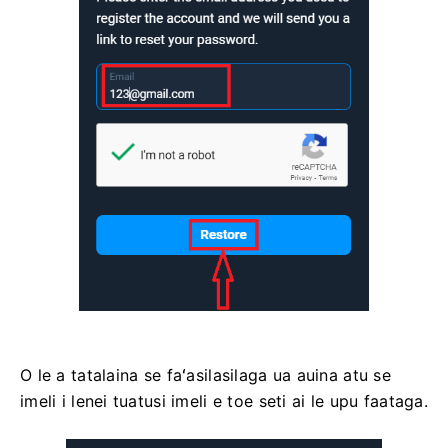
O le a tatalaina se faʻasilasilaga ua auina atu se
imeli i lenei tuatusi imeli e toe seti ai le upu faataga.