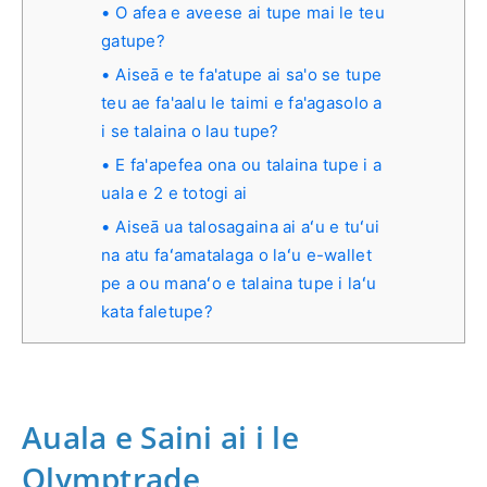
O afea e aveese ai tupe mai le teu
gatupe?
Aiseā e te fa'atupe ai sa'o se tupe
teu ae fa'aalu le taimi e fa'agasolo a
i se talaina o lau tupe?
E fa'apefea ona ou talaina tupe i a
uala e 2 e totogi ai
Aiseā ua talosagaina ai aʻu e tuʻui
na atu faʻamatalaga o laʻu e-wallet
pe a ou manaʻo e talaina tupe i laʻu
kata faletupe?
Auala e Saini ai i le
Olymptrade