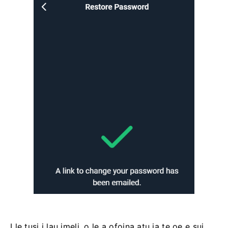
I le tusi i lau imeli, o le a ofoina atu ia te oe e sui