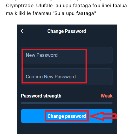
Olymptrade. Ulufale lau upu faataga fou iinei faalua
ma kiliki le faʻamau "Suia upu faataga"