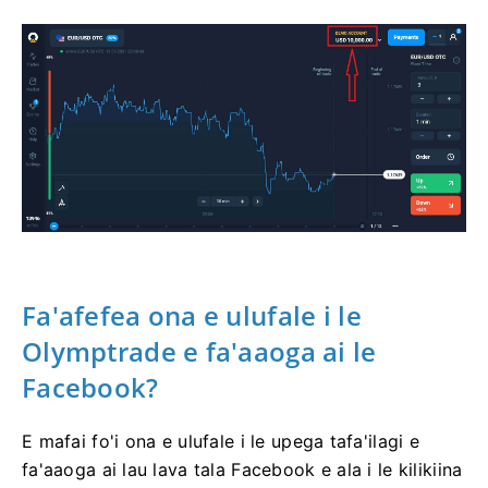
Fa'afefea ona e ulufale i le
Olymptrade e fa'aaoga ai le
Facebook?
E mafai fo'i ona e ulufale i le upega tafa'ilagi e
fa'aaoga ai lau lava tala Facebook e ala i le kilikiina