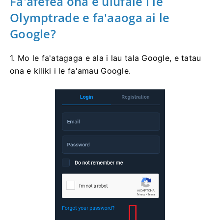
Fa'afefea ona e ulufale i le
Olymptrade e fa'aaoga ai le
Google?
1. Mo le fa'atagaga e ala i lau tala Google, e tatau
ona e kiliki i le fa'amau Google.