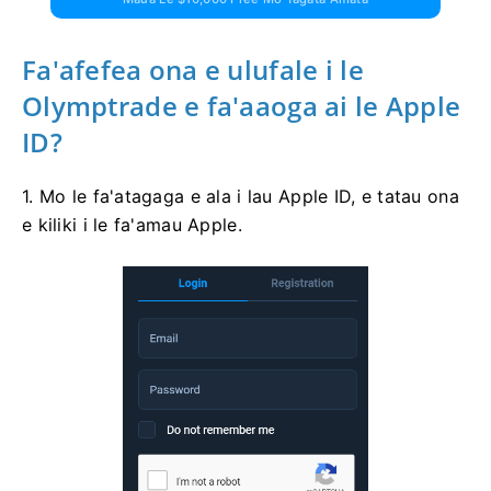
Fa'afefea ona e ulufale i le
Olymptrade e fa'aaoga ai le Apple
ID?
1. Mo le fa'atagaga e ala i lau Apple ID, e tatau ona
e kiliki i le fa'amau Apple.