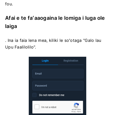
fou.
Afai e te faʻaaogaina le lomiga i luga ole
laiga
. Ina ia faia lena mea, kiliki le soʻotaga "Galo lau
Upu Faalilolilo".