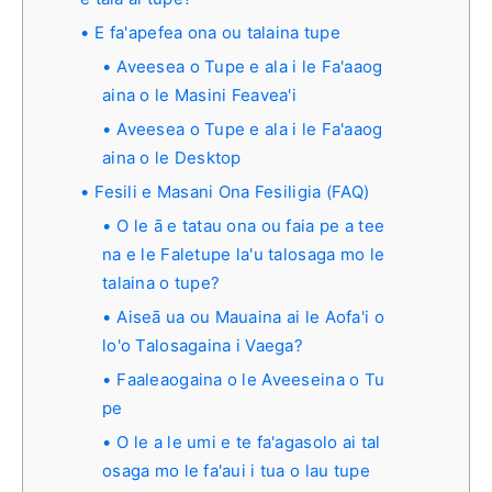
E fa'apefea ona ou talaina tupe
Aveesea o Tupe e ala i le Fa'aaog
aina o le Masini Feavea'i
Aveesea o Tupe e ala i le Fa'aaog
aina o le Desktop
Fesili e Masani Ona Fesiligia (FAQ)
O le ā e tatau ona ou faia pe a tee
na e le Faletupe la'u talosaga mo le
talaina o tupe?
Aiseā ua ou Mauaina ai le Aofa'i o
lo'o Talosagaina i Vaega?
Faaleaogaina o le Aveeseina o Tu
pe
O le a le umi e te fa'agasolo ai tal
osaga mo le fa'aui i tua o lau tupe