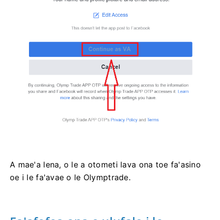
A mae'a lena, o le a otometi lava ona toe fa'asino
oe i le fa'avae o le Olymptrade.