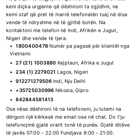
keni diçka urgjente që dëshironi ta zgjidhni, ne
kemi staf që pret të marrë telefonatën tuaj në disa
vende të ndryshme në të gjithë botën. Na
kontaktoni me telefon në Indi, Afrikën e Jugut,
Nigeri dhe vende të tjera.
1800400478
Numër pa pagesë për klientët nga
Vietnami
27 (21) 1003880
Kejptaun, Afrika e Jugut
234 (1) 2279021
Lagos, Nigeri
912271279506
Indi, Nju Delhi
+35725030996
Nikosia, Qipro
842844581413
Ose nëse dëshironi të na telefononi, ju lutemi na
dërgoni një kërkesë me email ose në chat. Do t'ju
telefonojmë gjatë orarit tonë të punës. Gjatë ditëve
të javës 07:00 - 22:00 Fundjava 9:00 - 21:00.