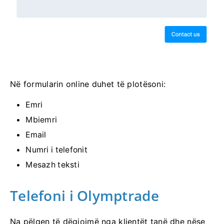
Në formularin online duhet të plotësoni:
Emri
Mbiemri
Email
Numri i telefonit
Mesazh teksti
Telefoni i Olymptrade
Na pëlqen të dëgjojmë nga klientët tanë dhe nëse