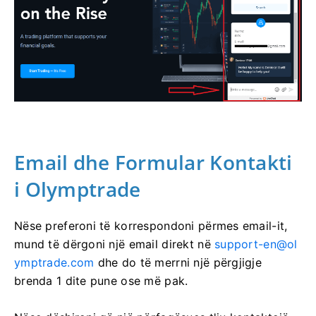
Email dhe Formular Kontakti
i Olymptrade
Nëse preferoni të korrespondoni përmes email-it,
mund të dërgoni një email direkt në
support-en@ol
ymptrade.com
dhe do të merrni një përgjigje
brenda 1 dite pune ose më pak.