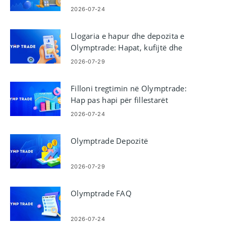
2026-07-24
Llogaria e hapur dhe depozita e
Olymptrade: Hapat, kufijtë dhe
metodat
2026-07-29
Filloni tregtimin në Olymptrade:
Hap pas hapi për fillestarët
2026-07-24
Olymptrade Depozitë
2026-07-29
Olymptrade FAQ
2026-07-24