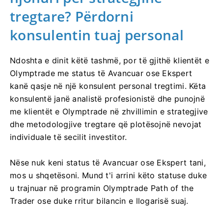
tregtare? Përdorni
konsulentin tuaj personal
Ndoshta e dinit këtë tashmë, por të gjithë klientët e
Olymptrade me status të Avancuar ose Ekspert
kanë qasje në një konsulent personal tregtimi. Këta
konsulentë janë analistë profesionistë dhe punojnë
me klientët e Olymptrade në zhvillimin e strategjive
dhe metodologjive tregtare që plotësojnë nevojat
individuale të secilit investitor.
Nëse nuk keni status të Avancuar ose Ekspert tani,
mos u shqetësoni. Mund t'i arrini këto statuse duke
u trajnuar në programin Olymptrade Path of the
Trader ose duke rritur bilancin e llogarisë suaj.