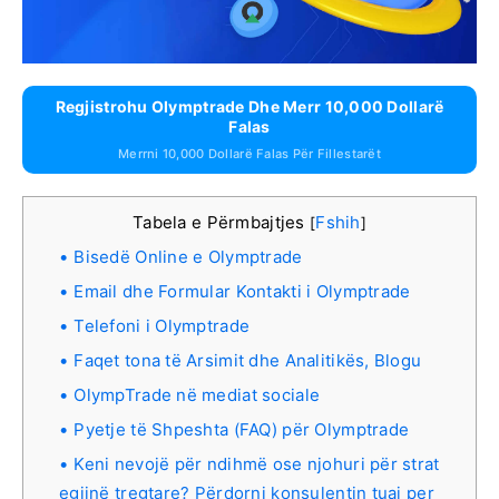
Regjistrohu Olymptrade Dhe Merr 10,000 Dollarë
Falas
Merrni 10,000 Dollarë Falas Për Fillestarët
Tabela e Përmbajtjes
Fshih
[
]
Bisedë Online e Olymptrade
Email dhe Formular Kontakti i Olymptrade
Telefoni i Olymptrade
Faqet tona të Arsimit dhe Analitikës, Blogu
OlympTrade në mediat sociale
Pyetje të Shpeshta (FAQ) për Olymptrade
Keni nevojë për ndihmë ose njohuri për strat
egjinë tregtare? Përdorni konsulentin tuaj per