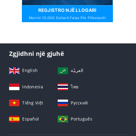
REGJISTRO NJË LLOGARI
Merrni 10,000 Dollarë Falas Për Fillestarët
Zgjidhni një gjuhë
English
العربيّة
Indonesia
ไทย
Tiếng Việt
Русский
Español
Português