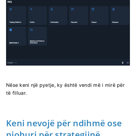
Nëse keni një pyetje, ky është vendi më i mirë për
të filluar.
Keni nevojë për ndihmë ose
njohuri për strategjinë