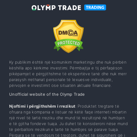
Ky publikim është një komunikim marketingu dhe nuk përbën
këshilla apo kërkime investimi. Përmbajtja e tij përfaqëson
pikëpamjet e përgjithshme të ekspertëve tanë dhe nuk merr
parasysh rrethanat personale të lexuesve individualë,
përvojën e investimit ose situatën aktuale financiare.
Unofficial website of the Olymp Trade
Njoftimi i përgjithshëm i rrezikut
: Produktet tregtare të
ofruara nga kompania e listuar në këtë faqe interneti mbartin
një nivel të lartë rreziku dhe mund të rezultojnë në humbjen
e të gjitha fondeve tuaja. Ju duhet të konsideroni nëse mund
të përballoni rrezikun e lartë të humbjes së parave tuaja.
Përpara se të vendosni të tregtoni, duhet të siguroheni që i