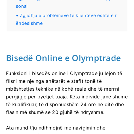
sonal
Zgjidhja e problemeve të klientëve është e r
ëndësishme
Bisedë Online e Olymptrade
Funksioni i bisedës online i Olymptrade ju lejon të
flisni me një nga anëtarët e stafit tonë të
mbështetjes teknike në kohë reale dhe të merrni
përgjigje për pyetjet tuaja. Këta individë janë shumë
të kualifikuar, të disponueshëm 24 orë në ditë dhe
flasin më shumë se 20 gjuhë të ndryshme.
Ata mund t'ju ndihmojnë me navigimin dhe