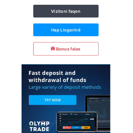
Vizitoni faqen
Hap Llogarinë
Bonus falas