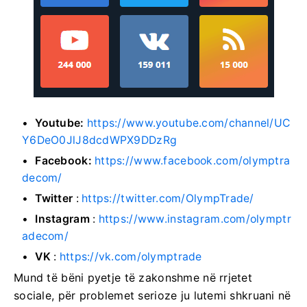
Youtube:
https://www.youtube.com/channel/UC
Y6DeO0JlJ8dcdWPX9DDzRg
Facebook:
https://www.facebook.com/olymptra
decom/
Twitter
:
https://twitter.com/OlympTrade/
Instagram
:
https://www.instagram.com/olymptr
adecom/
VK
:
https://vk.com/olymptrade
Mund të bëni pyetje të zakonshme në rrjetet
sociale, për problemet serioze ju lutemi shkruani në