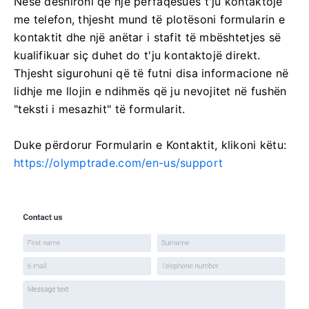
Nëse dëshironi që një përfaqësues t'ju kontaktojë
me telefon, thjesht mund të plotësoni formularin e
kontaktit dhe një anëtar i stafit të mbështetjes së
kualifikuar siç duhet do t'ju kontaktojë direkt.
Thjesht sigurohuni që të futni disa informacione në
lidhje me llojin e ndihmës që ju nevojitet në fushën
"teksti i mesazhit" të formularit.
Duke përdorur Formularin e Kontaktit, klikoni këtu:
https://olymptrade.com/en-us/support