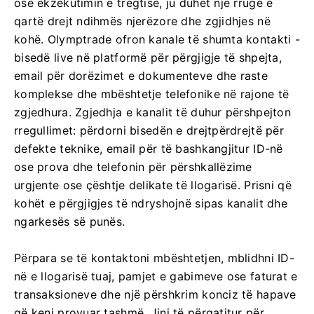
ose ekzekutimin e tregtisë, ju duhet një rrugë e
qartë drejt ndihmës njerëzore dhe zgjidhjes në
kohë. Olymptrade ofron kanale të shumta kontakti -
bisedë live në platformë për përgjigje të shpejta,
email për dorëzimet e dokumenteve dhe raste
komplekse dhe mbështetje telefonike në rajone të
zgjedhura. Zgjedhja e kanalit të duhur përshpejton
rregullimet: përdorni bisedën e drejtpërdrejtë për
defekte teknike, email për të bashkangjitur ID-në
ose prova dhe telefonin për përshkallëzime
urgjente ose çështje delikate të llogarisë. Prisni që
kohët e përgjigjes të ndryshojnë sipas kanalit dhe
ngarkesës së punës.
Përpara se të kontaktoni mbështetjen, mblidhni ID-
në e llogarisë tuaj, pamjet e gabimeve ose faturat e
transaksioneve dhe një përshkrim konciz të hapave
që keni provuar tashmë. Jini të përgatitur për