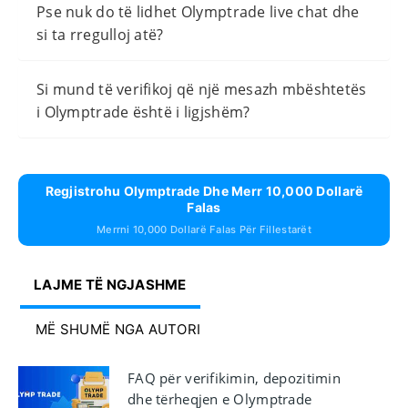
Pse nuk do të lidhet Olymptrade live chat dhe
si ta rregulloj atë?
Si mund të verifikoj që një mesazh mbështetës
i Olymptrade është i ligjshëm?
Regjistrohu Olymptrade Dhe Merr 10,000 Dollarë
Falas
Merrni 10,000 Dollarë Falas Për Fillestarët
LAJME TË NGJASHME
MË SHUMË NGA AUTORI
FAQ për verifikimin, depozitimin
dhe tërheqjen e Olymptrade