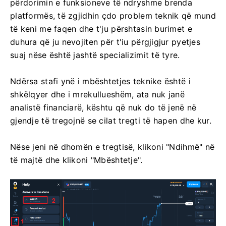
përdorimin e funksioneve të ndryshme brenda
platformës, të zgjidhin çdo problem teknik që mund
të keni me faqen dhe t'ju përshtasin burimet e
duhura që ju nevojiten për t'iu përgjigjur pyetjes
suaj nëse është jashtë specializimit të tyre.
Ndërsa stafi ynë i mbështetjes teknike është i
shkëlqyer dhe i mrekullueshëm, ata nuk janë
analistë financiarë, kështu që nuk do të jenë në
gjendje të tregojnë se cilat tregti të hapen dhe kur.
Nëse jeni në dhomën e tregtisë, klikoni "Ndihmë" në
të majtë dhe klikoni "Mbështetje".