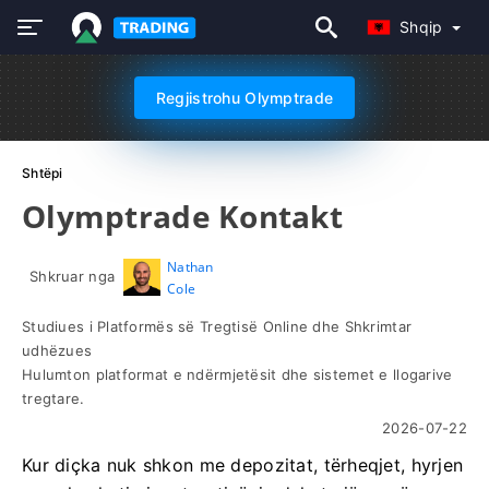
Shqip
Regjistrohu Olymptrade
Shtëpi
Olymptrade Kontakt
Nathan
Shkruar nga
Cole
Studiues i Platformës së Tregtisë Online dhe Shkrimtar
udhëzues
Hulumton platformat e ndërmjetësit dhe sistemet e llogarive
tregtare.
2026-07-22
Kur diçka nuk shkon me depozitat, tërheqjet, hyrjen