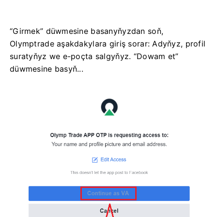
“Girmek” düwmesine basanyňyzdan soň,
Olymptrade aşakdakylara giriş sorar: Adyňyz, profil
suratyňyz we e-poçta salgyňyz. “Dowam et”
düwmesine basyň...