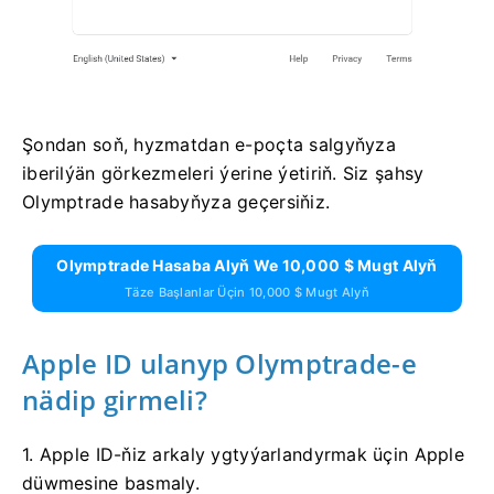
Şondan soň, hyzmatdan e-poçta salgyňyza
iberilýän görkezmeleri ýerine ýetiriň. Siz şahsy
Olymptrade hasabyňyza geçersiňiz.
Olymptrade Hasaba Alyň We 10,000 $ Mugt Alyň
Täze Başlanlar Üçin 10,000 $ Mugt Alyň
Apple ID ulanyp Olymptrade-e
nädip girmeli?
1. Apple ID-ňiz arkaly ygtyýarlandyrmak üçin Apple
düwmesine basmaly.