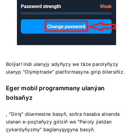
Bolýar! Indi ulanyjy adyňyzy we täze parolyňyzy
ulanyp "Olymptrade" platformasyna girip bilersiňiz.
Eger mobil programmany ulanýan
bolsaňyz
, "Giriş" düwmesine basyň, soňra hasaba alnanda
ulanan e-poçtaňyzy giriziň we "Paroly ýatdan
çykardyňyzmy" baglanyşygyna basyň.