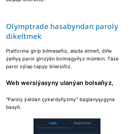
Olymptrade hasabyndan paroly
dikeltmek
Platforma girip bilmeseňiz, alada etmeň, diňe
ýalňyş parol girizýän bolmagyňyz mümkin. Täze
parol oýlap tapyp bilersiňiz.
Web wersiýasyny ulanýan bolsaňyz,
"Paroly ýatdan çykardyňyzmy" baglanyşygyna
basyň.