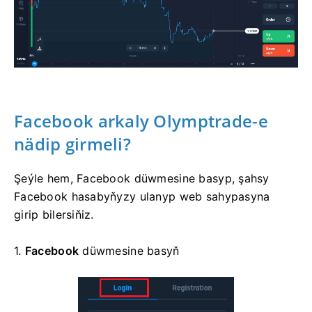
Facebook arkaly Olymptrade-e
nädip girmeli?
Şeýle hem, Facebook düwmesine basyp, şahsy
Facebook hasabyňyzy ulanyp web sahypasyna
girip bilersiňiz.
1.
Facebook
düwmesine basyň