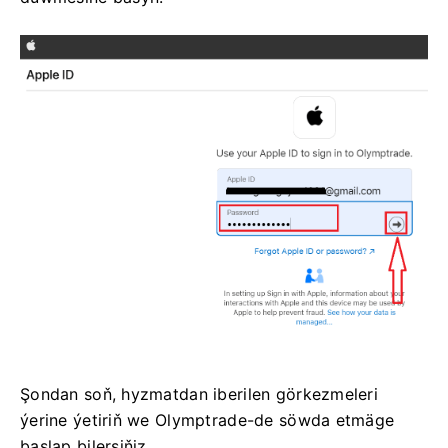
Şondan soň, hyzmatdan iberilen görkezmeleri
ýerine ýetiriň we Olymptrade-de söwda etmäge
başlap bilersiňiz.