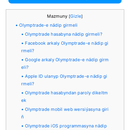
Mazmuny
Gizle
[
]
Olymptrade-e nädip girmeli
Olymptrade hasabyna nädip girmeli?
Facebook arkaly Olymptrade-e nädip gi
rmeli?
Google arkaly Olymptrade-e nädip girm
eli?
Apple ID ulanyp Olymptrade-e nädip gi
rmeli?
Olymptrade hasabyndan paroly dikeltm
ek
Olymptrade mobil web wersiýasyna giri
ň
Olymptrade iOS programmasyna nädip