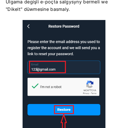
Ulgama degişli e-poçta salgysyny bermeli we
"Dikelt" düwmesine basmaly.