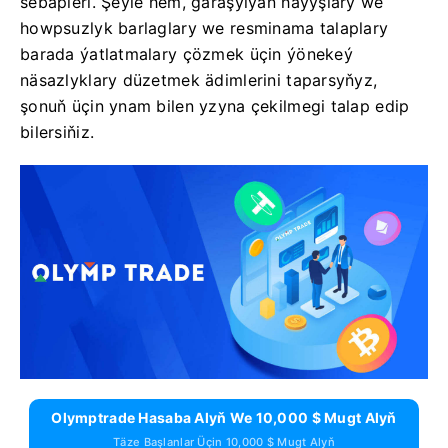
sebäpleri. Şeýle hem, garaşylýan haýyşlary we
howpsuzlyk barlaglary we resminama talaplary
barada ýatlatmalary çözmek üçin ýönekeý
näsazlyklary düzetmek ädimlerini taparsyňyz,
şonuň üçin ynam bilen yzyna çekilmegi talap edip
bilersiňiz.
Olymptrade Hasaba Alyň We 10,000 $ Mugt Alyň
Täze Başlanlar Üçin 10,000 $ Mugt Alyň