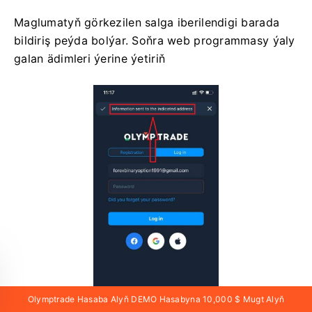
Maglumatyň görkezilen salga iberilendigi barada
bildiriş peýda bolýar. Soňra web programmasy ýaly
galan ädimleri ýerine ýetiriň
Olymptrade Hasaba Alyň DEMO Hasabyna 10,000 $ Mugt Alyň