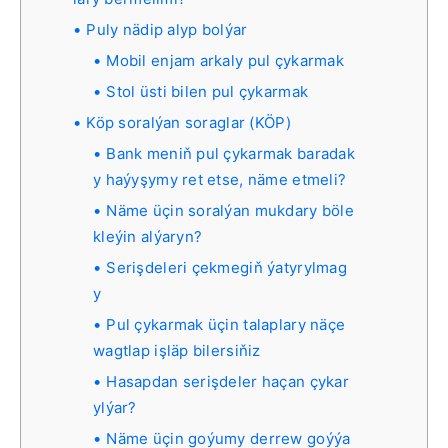
Puly nädip alyp bolýar
Mobil enjam arkaly pul çykarmak
Stol üsti bilen pul çykarmak
Köp soralýan soraglar (KÖP)
Bank meniň pul çykarmak baradak
y haýyşymy ret etse, näme etmeli?
Näme üçin soralýan mukdary böle
kleýin alýaryn?
Serişdeleri çekmegiň ýatyrylmag
y
Pul çykarmak üçin talaplary näçe
wagtlap işläp bilersiňiz
Hasapdan serişdeler haçan çykar
ylýar?
Näme üçin goýumy derrew goýýa