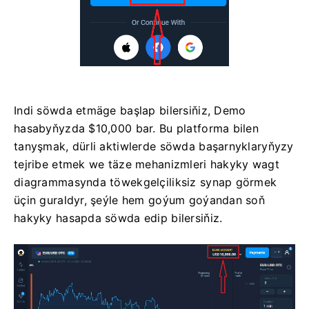
Indi söwda etmäge başlap bilersiňiz, Demo
hasabyňyzda $10,000 bar. Bu platforma bilen
tanyşmak, dürli aktiwlerde söwda başarnyklaryňyzy
tejribe etmek we täze mehanizmleri hakyky wagt
diagrammasynda töwekgelçiliksiz synap görmek
üçin guraldyr, şeýle hem goýum goýandan soň
hakyky hasapda söwda edip bilersiňiz.