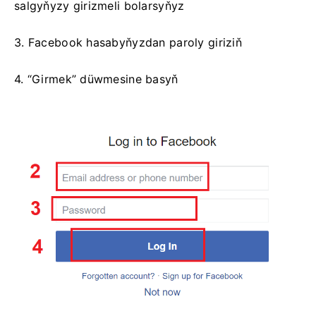
salgyňyzy girizmeli bolarsyňyz
3. Facebook hasabyňyzdan paroly giriziň
4. “Girmek” düwmesine basyň