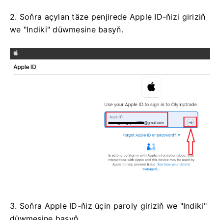
2. Soňra açylan täze penjirede Apple ID-ňizi giriziň
we "Indiki" düwmesine basyň.
3. Soňra Apple ID-ňiz üçin paroly giriziň we "Indiki"
düwmesine basyň.