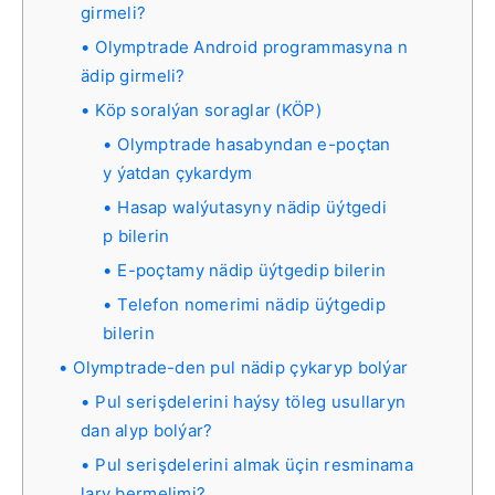
girmeli?
Olymptrade Android programmasyna n
ädip girmeli?
Köp soralýan soraglar (KÖP)
Olymptrade hasabyndan e-poçtan
y ýatdan çykardym
Hasap walýutasyny nädip üýtgedi
p bilerin
E-poçtamy nädip üýtgedip bilerin
Telefon nomerimi nädip üýtgedip
bilerin
Olymptrade-den pul nädip çykaryp bolýar
Pul serişdelerini haýsy töleg usullaryn
dan alyp bolýar?
Pul serişdelerini almak üçin resminama
lary bermelimi?