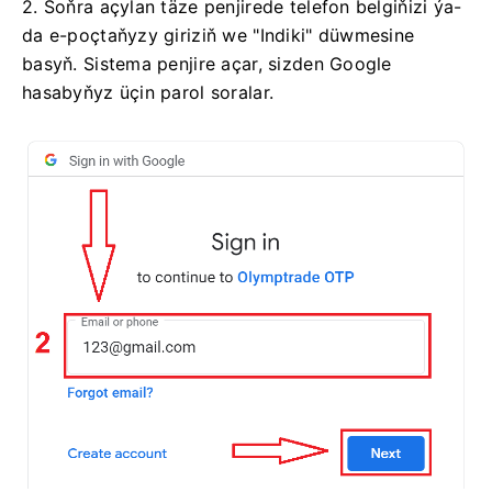
2. Soňra açylan täze penjirede telefon belgiňizi ýa-
da e-poçtaňyzy giriziň we "Indiki" düwmesine
basyň. Sistema penjire açar, sizden Google
hasabyňyz üçin parol soralar.