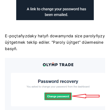
E-poçtaňyzdaky hatyň dowamynda size parolyňyzy
üýtgetmek teklip ediler. "Paroly üýtget" düwmesine
basyň.