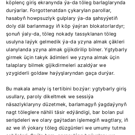
köplenç giriş ekranynda ýa-da töleg barlaglarynda
durýarlar. Forgottenatdan çykarylan parollar,
hasabyň howpsuzlyk gulplary ýa-da şahsyýetiň
doly däl barlanmagy iň köp ýaýran blokatorlardyr;
şonuň ýaly-da, töleg nokady tassyklanan töleg
usulyna laýyk gelmedik ýa-da yzyna almak çäkleri
ulanylanda yzyna almak gijikdirilip bilner. Ygtybarly
girmek üçin takyk ädimleri we yzyna almak üçin
talaplary bilmek gijikdirmeleri azaldýar we
yzygiderli goldaw haýyşlaryndan gaça durýar.
Bu makala amaly iş tertibini bozýar: ygtybarly giriş
usullary, paroly dikeltmek we sessiýa
näsazlyklaryny düzetmek, barlamagyň ýagdaýynyň
nagt töleglere nähili täsir edýändigi, bar bolan pul
serişdeleri we olary gaýtadan işlemegiň wagtlary, iň
az we iň ýokary töleg düzgünleri we umumy tutma