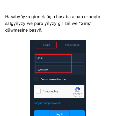
Hasabyňyza girmek üçin hasaba alnan e-poçta
salgyňyzy we parolyňyzy giriziň we "Giriş"
düwmesine basyň.