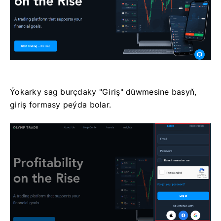
Ýokarky sag burçdaky "Giriş" düwmesine basyň,
giriş formasy peýda bolar.