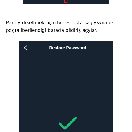
Paroly dikeltmek üçin bu e-poçta salgysyna e-
poçta iberilendigi barada bildiriş açylar.