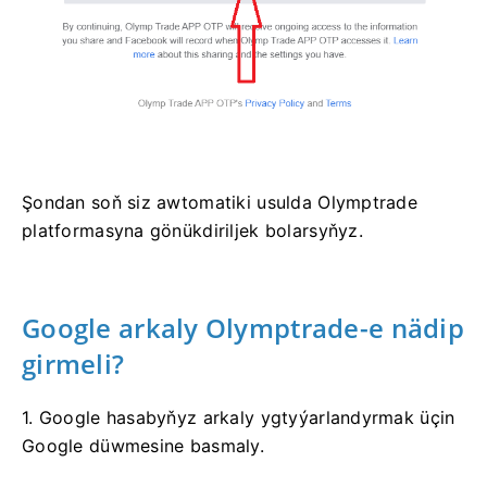
Şondan soň siz awtomatiki usulda Olymptrade
platformasyna gönükdiriljek bolarsyňyz.
Google arkaly Olymptrade-e nädip
girmeli?
1. Google hasabyňyz arkaly ygtyýarlandyrmak üçin
Google düwmesine basmaly.