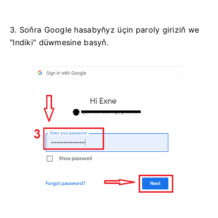
3. Soňra Google hasabyňyz üçin paroly giriziň we
"Indiki" düwmesine basyň.