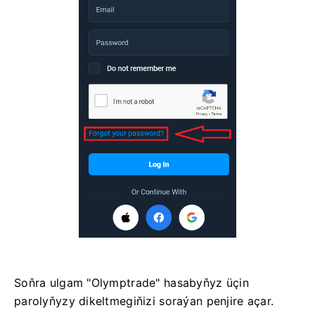
Soňra ulgam "Olymptrade" hasabyňyz üçin
parolyňyzy dikeltmegiňizi soraýan penjire açar.