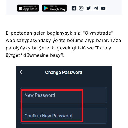
E-poçtadan gelen baglanyşyk sizi "Olymptrade"
web sahypasyndaky ýörite bölüme alyp barar. Täze
parolyňyzy bu ýere iki gezek giriziň we "Paroly
üýtget" düwmesine basyň.