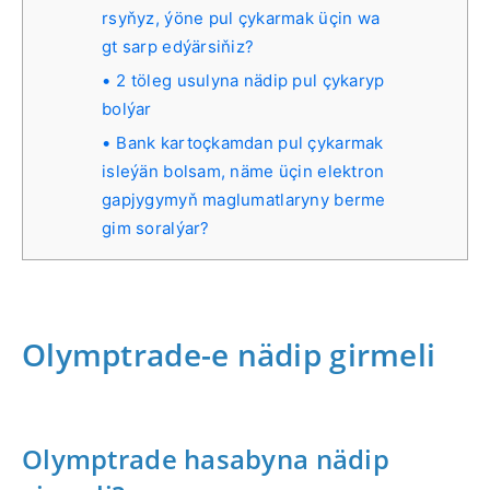
rsyňyz, ýöne pul çykarmak üçin wa
gt sarp edýärsiňiz?
2 töleg usulyna nädip pul çykaryp
bolýar
Bank kartoçkamdan pul çykarmak
isleýän bolsam, näme üçin elektron
gapjygymyň maglumatlaryny berme
gim soralýar?
Olymptrade-e nädip girmeli
Olymptrade hasabyna nädip