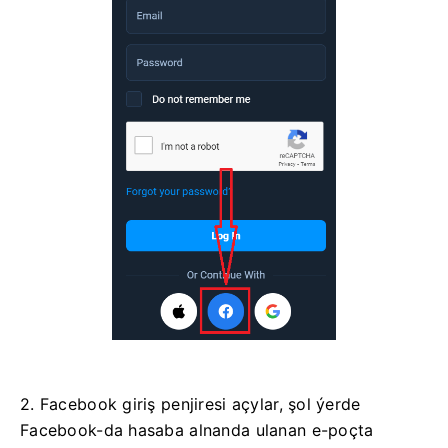
2. Facebook giriş penjiresi açylar, şol ýerde
Facebook-da hasaba alnanda ulanan e-poçta