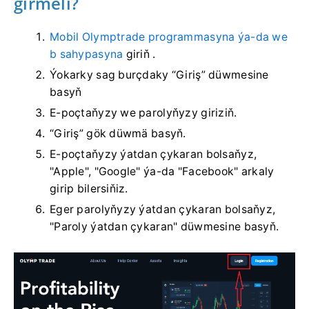
girmeli?
Mobil Olymptrade programmasyna ýa-da we
b sahypasyna
giriň
.
Ýokarky sag burçdaky “Giriş” düwmesine
basyň
E-poçtaňyzy we parolyňyzy giriziň.
“Giriş” gök düwmä basyň.
E-poçtaňyzy ýatdan çykaran bolsaňyz,
"Apple", "Google" ýa-da "Facebook" arkaly
girip bilersiňiz.
Eger parolyňyzy ýatdan çykaran bolsaňyz,
"Paroly ýatdan çykaran" düwmesine basyň.