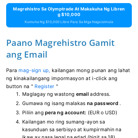
Magrehistro Sa Olymptrade At Makakuha Ng Libren
G $10,000
Kumuha Ng $10,000 Libre Para Sa Mga Nagsisimula
Paano Magrehistro Gamit
ang Email
Para
mag-sign up,
kailangan mong punan ang lahat
ng kinakailangang impormasyon at i-click ang
button na "
Register
"
Maglagay ng wastong
email
address.
Gumawa ng isang malakas
na password
.
Piliin ang
pera ng account:
(EUR o USD)
Kailangan mo ring sumang-ayon sa
kasunduan sa serbisyo at kumpirmahin na
ikaw ay nasa legal na edad (higit sa 18).