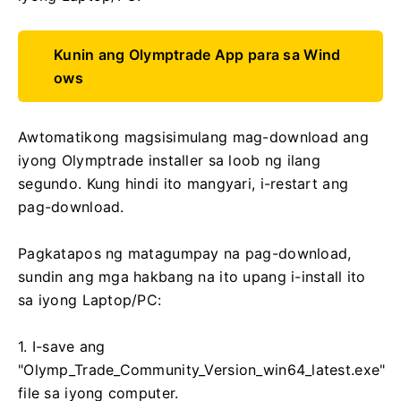
Kunin ang Olymptrade App para sa Wind
ows
Awtomatikong magsisimulang mag-download ang
iyong Olymptrade installer sa loob ng ilang
segundo. Kung hindi ito mangyari, i-restart ang
pag-download.
Pagkatapos ng matagumpay na pag-download,
sundin ang mga hakbang na ito upang i-install ito
sa iyong Laptop/PC:
1. I-save ang
"Olymp_Trade_Community_Version_win64_latest.exe"
file sa iyong computer.