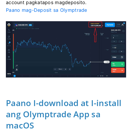
account pagkatapos magdeposito.
Paano mag-Deposit sa Olymptrade
Paano I-download at I-install
ang Olymptrade App sa
macOS