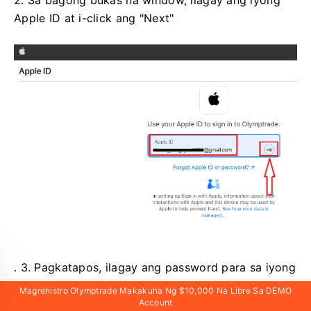
Apple ID at i-click ang "Next"
. 3. Pagkatapos, ilagay ang password para sa iyong
Apple ID at i-click ang “Next”.
Magrehistro Olymptrade Makakuha Ng $10,000 Na Libre Sa DEMO
Account