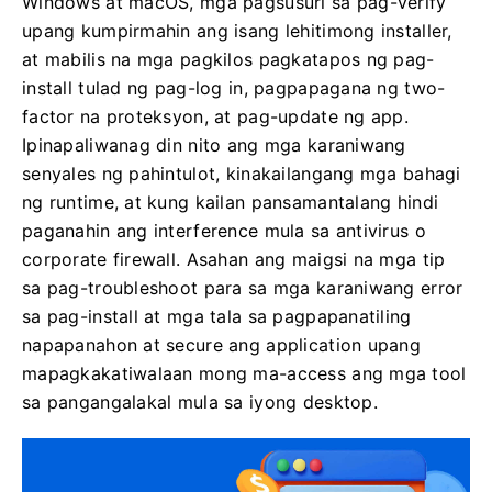
Windows at macOS, mga pagsusuri sa pag-verify
upang kumpirmahin ang isang lehitimong installer,
at mabilis na mga pagkilos pagkatapos ng pag-
install tulad ng pag-log in, pagpapagana ng two-
factor na proteksyon, at pag-update ng app.
Ipinapaliwanag din nito ang mga karaniwang
senyales ng pahintulot, kinakailangang mga bahagi
ng runtime, at kung kailan pansamantalang hindi
paganahin ang interference mula sa antivirus o
corporate firewall. Asahan ang maigsi na mga tip
sa pag-troubleshoot para sa mga karaniwang error
sa pag-install at mga tala sa pagpapanatiling
napapanahon at secure ang application upang
mapagkakatiwalaan mong ma-access ang mga tool
sa pangangalakal mula sa iyong desktop.