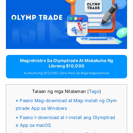
Magrehistro Sa Olymptrade At Makakuha Ng
Libreng $10,000
Kumuha Ng $10,000 Libre Para Sa Mga Nagsisimula
Talaan ng mga Nilalaman
Tago
[
]
Paano Mag-download at Mag-install ng Olym
ptrade App sa Windows
Paano I-download at I-install ang Olymptrad
e App sa macOS