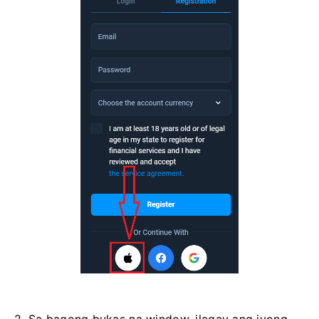
2. Sa bagong bukas na window, ilagay ang iyong