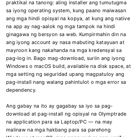
praktikal na tanong: aling installer ang tumutugma
sa iyong operating system, kung paano maiwasan
ang mga hindi opisyal na kopya, at kung ang native
na app ay nag-aalok ng mga tampok na hindi
ginagawa ng bersyon sa web. Kumpirmahin din na
ang iyong account ay nasa mabuting katayuan at
mayroon kang nakahanda na mga kredensyal sa
pag-log in. Bago mag-download, suriin ang iyong
Windows o macOS build, available na disk space, at
mga setting ng seguridad upang magpatuloy ang
pag-install nang walang pahintulot o mga error sa
dependency.
Ang gabay na ito ay gagabay sa iyo sa pag-
download at pag-install ng opisyal na Olymptrade
na application para sa Laptop/PC — na may
malinaw na mga hakbang para sa parehong