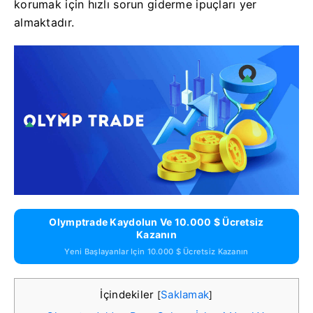
korumak için hızlı sorun giderme ipuçları yer
almaktadır.
Olymptrade Kaydolun Ve 10.000 $ Ücretsiz
Kazanın
Yeni Başlayanlar Için 10.000 $ Ücretsiz Kazanın
İçindekiler
Saklamak
[
]