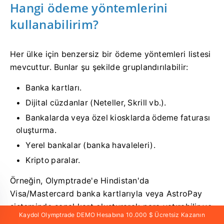
Hangi ödeme yöntemlerini
kullanabilirim?
Her ülke için benzersiz bir ödeme yöntemleri listesi
mevcuttur. Bunlar şu şekilde gruplandırılabilir:
Banka kartları.
Dijital cüzdanlar (Neteller, Skrill vb.).
Bankalarda veya özel kiosklarda ödeme faturası
oluşturma.
Yerel bankalar (banka havaleleri).
Kripto paralar.
Örneğin, Olymptrade'e Hindistan'da
Visa/Mastercard banka kartlarıyla veya AstroPay
sisteminde sanal kart oluşturarak para yatırabilir ve
Kaydol Olymptrade DEMO Hesabına 10.000 $ Ücretsiz Kazanın
çekebilirsiniz; ayrıca Neteller, Skrill, WebMoney,