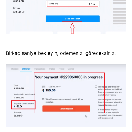
Birkaç saniye bekleyin, ödemenizi göreceksiniz.