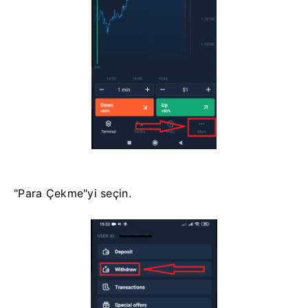
"Para Çekme"yi seçin.