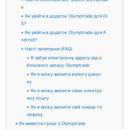
e
Як увійти в додаток Olymptrade для iO
S?
Як увійти в додаток Olymptrade для A
ndroid?
Часті запитання (FAQ)
Я забув електронну адресу від о
блікового запису Olymptrade
Як я можу змінити валюту рахун
ку
Як я можу змінити свою електро
нну пошту
Як я можу змінити свій номер те
лефону
Як вивести гроші з Olymptrade