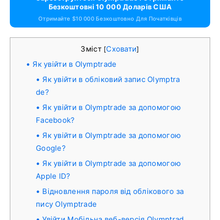
Безкоштовні 10 000 Доларів США
Отримайте $10 000 Безкоштовно Для Початківців
Зміст
Сховати
[
]
Як увійти в Olymptrade
Як увійти в обліковий запис Olymptra
de?
Як увійти в Olymptrade за допомогою
Facebook?
Як увійти в Olymptrade за допомогою
Google?
Як увійти в Olymptrade за допомогою
Apple ID?
Відновлення пароля від облікового за
пису Olymptrade
Увійти Мобільна веб-версія Olymptrad