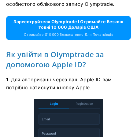
особистого облікового запису Olymptrade.
Зареєструйтеся Olymptrade І Отримайте Безкош
Товні 10 000 Доларів США
Отримайте $10 000 Безкоштовно Для Початківців
Як увійти в Olymptrade за
допомогою Apple ID?
1. Для авторизації через ваш Apple ID вам
потрібно натиснути кнопку Apple.