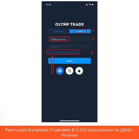
Реєстрація Olymptrade Отримайте $10 000 Безкоштовно На ДЕМО-
Рахунок