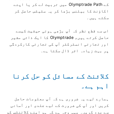
کے Olymptrade Path میں تربیت لے کر یا اپنے
اکاؤنٹ کا بیلنس بڑھا کر یہ سٹیٹس حاصل کر
سکتے ہیں۔
اس سے قطع نظر کہ آپ بڑھی ہوئی حیثیت کیسے
حاصل کرتے ہیں، Olymptrade کا ایک ذاتی مشیر
اور تجارتی انسٹرکٹر آپ کی تجارتی کارکردگی
پر بہت زیادہ اثر ڈال سکتا ہے۔
کلائنٹ کے مسائل کو حل کرنا
اہم ہے۔
ہمارے لیے یہ ضروری ہے کہ آپ معلومات حاصل
کریں اور آپ کی ضرورت کے لیے جلدی اور آسانی
سے مدد کریں۔ یہی وجہ ہے کہ ہم اپنے کلائنٹس کو