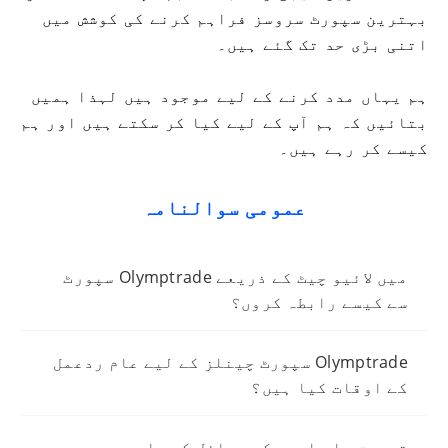
بہترین سپورٹ سروسز فراہم کرنے کی کوشش میں
اتنی بڑی حد تک گئے ہیں۔
ہم یہاں مدد کرنے کے لیے موجود ہیں لہذا ہمیں
بتائیں کہ ہم آپ کے لیے کیا کر سکتے ہیں اور ہم
کیسے کر رہے ہیں۔
عمومی سوالنامہ
میں لائیو چیٹ کے ذریعے Olymptrade سپورٹ
سے کیسے رابطہ کروں؟
Olymptrade سپورٹ چینلز کے لیے عام ردعمل
کے اوقات کیا ہیں؟
تصدیق یا واپسی کے مسائل کے بارے میں