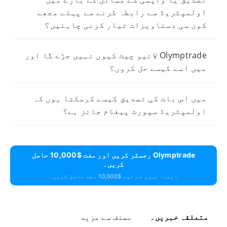
اولمپٹریڈ سے رابطہ کرنے سے پہلے مجھے
کون سی دستاویزات تیار کرنی چاہئیں؟
Olymptrade لائیو چیٹ کیوں نہیں جڑے گا اور
میں اسے کیسے حل کروں؟
میں اس بات کی تصدیق کیسے کرسکتا ہوں کہ
اولمپٹریڈ سپورٹ پیغام جائز ہے؟
Olymptrade رجسٹر کریں اور مفت $10,000 حاصل
کریں۔
ابتدائیوں کے لیے $10,000 مفت حاصل کریں۔
متعلقہ خبریں۔
مصنف سے مزید