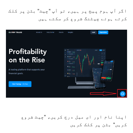
اگر آپ ہوم پیج پر ہیں، تو آپ "چیٹ" بٹن پر کلک
کرتے ہوئے چیٹنگ شروع کر سکتے ہیں
اپنا نام اور ای میل درج کریں، "چیٹ شروع
کریں" بٹن پر کلک کریں