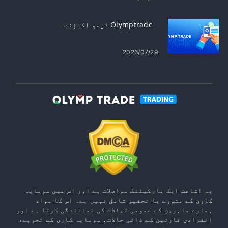
Olymptrade ڈیمو اکاؤنٹ
2026/07/29
یہ اشاعت ایک مارکیٹنگ مواصلات ہے اور اس میں سرمایہ
کاری کے مشورے یا تحقیق شامل نہیں ہے۔ اس کا مواد
ہمارے ماہرین کے عمومی خیالات کی نمائندگی کرتا ہے اور
انفرادی قارئین کے ذاتی حالات، سرمایہ کاری کے تجربے،