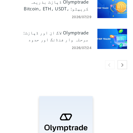
Olymptrade ڈپازٹ بذریعہ
کریپٹو: Bitcoin، ETH، USDT،
Lunu
2026/07/29
Olymptrade لاگ ان اور ڈپازٹ:
مرحلہ وار فنڈنگ ​​اور حدود
2026/07/24