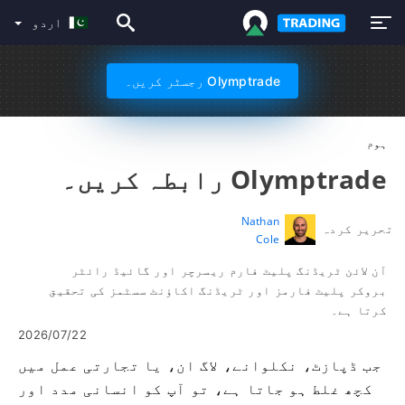
اردو
Olymptrade رجسٹر کریں۔
ہوم
Olymptrade رابطہ کریں۔
Nathan
تحریر کردہ
Cole
آن لائن ٹریڈنگ پلیٹ فارم ریسرچر اور گائیڈ رائٹر
بروکر پلیٹ فارمز اور ٹریڈنگ اکاؤنٹ سسٹمز کی تحقیق
کرتا ہے۔
2026/07/22
جب ڈپازٹ، نکلوانے، لاگ ان، یا تجارتی عمل میں
کچھ غلط ہو جاتا ہے، تو آپ کو انسانی مدد اور