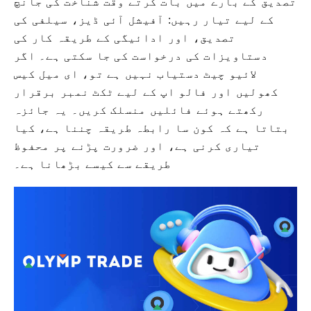
تصدیق کے بارے میں بات کرتے وقت شناخت کی جانچ
کے لیے تیار رہیں: آفیشل آئی ڈیز، سیلفی کی
تصدیق، اور ادائیگی کے طریقہ کار کی
دستاویزات کی درخواست کی جا سکتی ہے۔ اگر
لائیو چیٹ دستیاب نہیں ہے تو، ای میل کیس
کھولیں اور فالو اپ کے لیے ٹکٹ نمبر برقرار
رکھتے ہوئے فائلیں منسلک کریں۔ یہ جائزہ
بتاتا ہے کہ کون سا رابطہ طریقہ چننا ہے، کیا
تیاری کرنی ہے، اور ضرورت پڑنے پر محفوظ
طریقے سے کیسے بڑھانا ہے۔