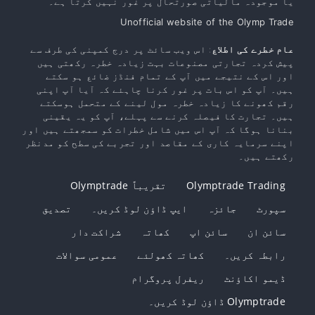
یا موجودہ مالیاتی صورتحال پر غور نہیں کرتا ہے۔
Unofficial website of the Olymp Trade
عام خطرے کی اطلاع
: اس ویب سائٹ پر درج کمپنی کی طرف سے
پیش کردہ تجارتی مصنوعات بہت زیادہ خطرہ رکھتی ہیں
اور اس کے نتیجے میں آپ کے تمام فنڈز ضائع ہو سکتے
ہیں۔ آپ کو اس بات پر غور کرنا چاہئے کہ آیا آپ اپنی
رقم کھونے کا زیادہ خطرہ مول لینے کے متحمل ہوسکتے
ہیں۔ تجارت کا فیصلہ کرنے سے پہلے، آپ کو یہ یقینی
بنانا ہوگا کہ آپ اس میں شامل خطرات کو سمجھتے ہیں اور
اپنے سرمایہ کاری کے مقاصد اور تجربے کی سطح کو مدنظر
رکھتے ہیں۔
Olymptrade Trading
تقریباً Olymptrade
سپورٹ
جائزہ
ایپ ڈاؤن لوڈ کریں۔
تصدیق
سائن ان
سائن اپ
کھاتہ
شراکت دار
رابطہ کریں۔
کھاتہ کھولئے
عمومی سوالات
ڈیمو اکاؤنٹ
ریفرل پروگرام
Olymptrade ڈاؤن لوڈ کریں۔