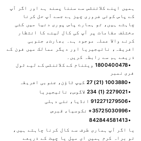
ہمیں اپنے کلائنٹس سے سننا پسند ہے اور اگر آپ
کے پاس کوئی ضروری چیز ہے جسے آپ حل کرنا
چاہتے ہیں، تو ہمارے پاس پوری دنیا میں کئی
مختلف مقامات پر آپ کی کال لینے کا انتظار
کرنے والا عملہ موجود ہے۔ بھارت، جنوبی
افریقہ، نائیجیریا اور دیگر ممالک میں فون کے
ذریعے ہم سے رابطہ کریں۔
1800400478
ویتنام کے کلائنٹس کے لیے ٹول
فری نمبر
27 (21) 1003880
کیپ ٹاؤن، جنوبی افریقہ
234 (1) 2279021
لاگوس، نائیجیریا
912271279506
انڈیا، نئی دہلی
+35725030996
نکوسیا، قبرص
842844581413
یا اگر آپ ہماری طرف سے کال کرنا چاہتے ہیں،
تو براہ کرم ہمیں ای میل یا چیٹ کے ذریعے