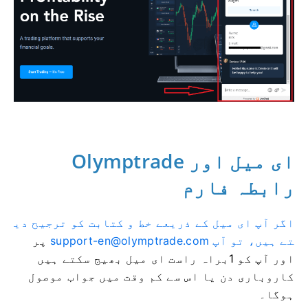
Olymptrade ای میل اور
رابطہ فارم
اگر آپ ای میل کے ذریعے خط و کتابت کو ترجیح دی
تے ہیں، تو آپ
support-en@olymptrade.com
پر
اور آپ کو 1
براہ راست ای میل بھیج سکتے ہیں
کاروباری دن یا اس سے کم وقت میں جواب موصول
ہوگا۔