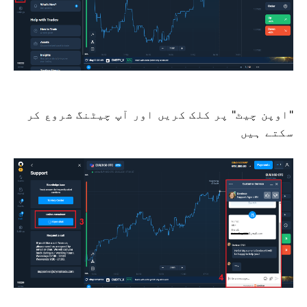
"اوپن چیٹ" پر کلک کریں اور آپ چیٹنگ شروع کر
سکتے ہیں