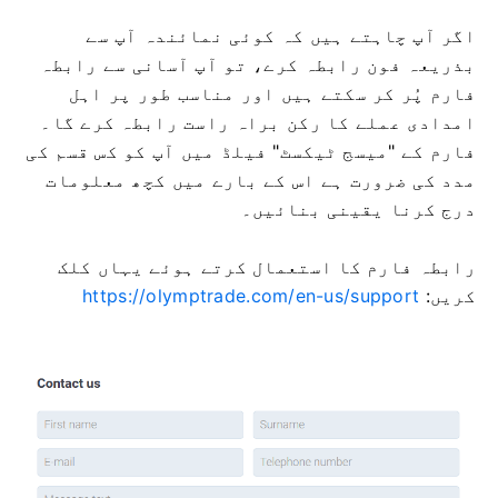
اگر آپ چاہتے ہیں کہ کوئی نمائندہ آپ سے
بذریعہ فون رابطہ کرے، تو آپ آسانی سے رابطہ
فارم پُر کر سکتے ہیں اور مناسب طور پر اہل
امدادی عملے کا رکن براہ راست رابطہ کرے گا۔
فارم کے "میسج ٹیکسٹ" فیلڈ میں آپ کو کس قسم کی
مدد کی ضرورت ہے اس کے بارے میں کچھ معلومات
درج کرنا یقینی بنائیں۔
رابطہ فارم کا استعمال کرتے ہوئے یہاں کلک
کریں:
https://olymptrade.com/en-us/support