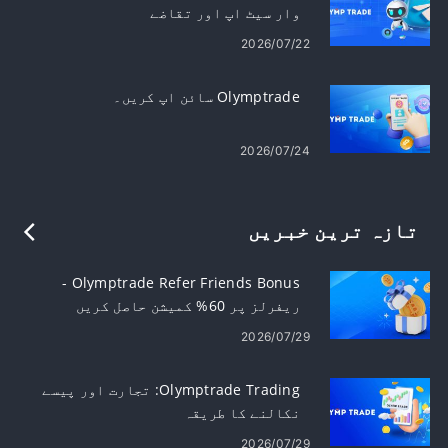
وار سیٹ اپ اور تقاضے
2026/07/22
Olymptrade سائن اپ کریں۔
2026/07/24
تازہ ترین خبریں
Olymptrade Refer Friends Bonus -
ریفرلز پر 60% کمیشن حاصل کریں
2026/07/29
Olymptrade Trading: تجارت اور پیسے
نکالنے کا طریقہ
2026/07/29