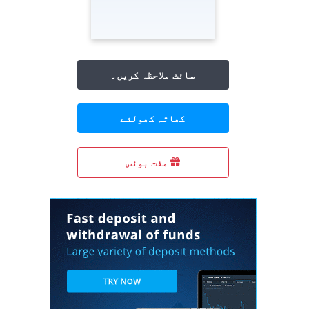
سائٹ ملاحظہ کریں۔
کھاتہ کھولئے
مفت بونس