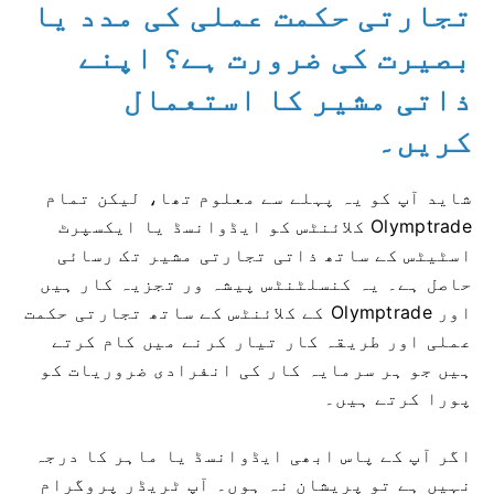
تجارتی حکمت عملی کی مدد یا
بصیرت کی ضرورت ہے؟ اپنے
ذاتی مشیر کا استعمال
کریں۔
شاید آپ کو یہ پہلے سے معلوم تھا، لیکن تمام
Olymptrade کلائنٹس کو ایڈوانسڈ یا ایکسپرٹ
اسٹیٹس کے ساتھ ذاتی تجارتی مشیر تک رسائی
حاصل ہے۔ یہ کنسلٹنٹس پیشہ ور تجزیہ کار ہیں
اور Olymptrade کے کلائنٹس کے ساتھ تجارتی حکمت
عملی اور طریقہ کار تیار کرنے میں کام کرتے
ہیں جو ہر سرمایہ کار کی انفرادی ضروریات کو
پورا کرتے ہیں۔
اگر آپ کے پاس ابھی ایڈوانسڈ یا ماہر کا درجہ
نہیں ہے تو پریشان نہ ہوں۔ آپ ٹریڈر پروگرام