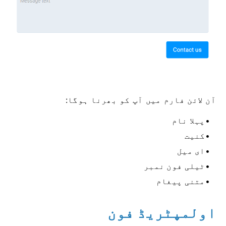
آن لائن فارم میں آپ کو بھرنا ہوگا:
پہلا نام
کنیت
ای میل
ٹیلی فون نمبر
متنی پیغام
اولمپٹریڈ فون