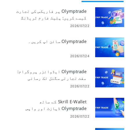
Olymptrade پر فاریکس کی تجارت
کیسے کریں: پلیٹ فارم ٹریڈنگ
کی بنیادی باتیں
2026/07/22
Olymptrade سائن اپ کریں۔
2026/07/24
Olymptrade ایڈوائزر پروگرام:
مفت تجارتی سگنل تک رسائی
2026/07/22
Skrill E-Wallet کے ساتھ
Olymptrade ڈپازٹ اور واپس
لینا: اقدامات اور حدود
2026/07/22