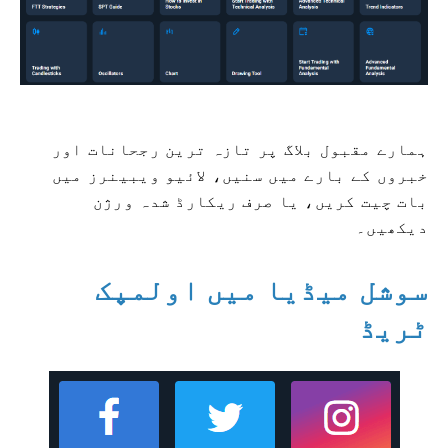
ہمارے مقبول بلاگ پر تازہ ترین رجحانات اور
خبروں کے بارے میں سنیں، لائیو ویبینرز میں
بات چیت کریں، یا صرف ریکارڈ شدہ ورژن
دیکھیں۔
سوشل میڈیا میں اولمپک
ٹریڈ