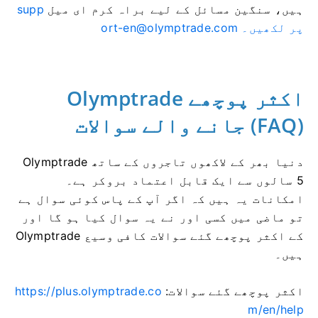
ہیں، سنگین مسائل کے لیے براہ کرم ای میل
supp
پر لکھیں۔
ort-en@olymptrade.com
Olymptrade اکثر پوچھے
جانے والے سوالات (FAQ)
Olymptrade دنیا بھر کے لاکھوں تاجروں کے ساتھ
5 سالوں سے ایک قابل اعتماد بروکر ہے۔
امکانات یہ ہیں کہ اگر آپ کے پاس کوئی سوال ہے
تو ماضی میں کسی اور نے یہ سوال کیا ہو گا اور
Olymptrade کے اکثر پوچھے گئے سوالات کافی وسیع
ہیں۔
اکثر پوچھے گئے سوالات:
https://plus.olymptrade.co
m/en/help