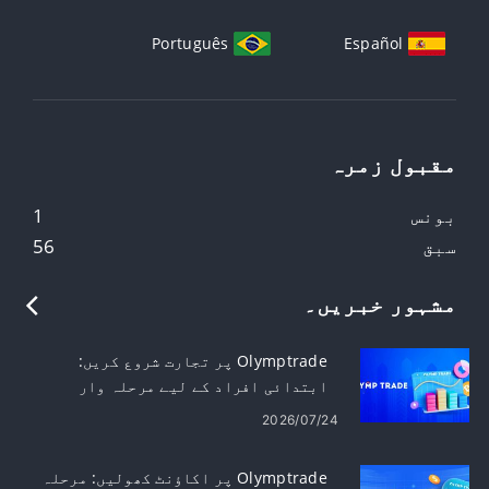
Português
Español
مقبول زمرہ
بونس
1
سبق
56
مشہور خبریں۔
Olymptrade پر تجارت شروع کریں:
ابتدائی افراد کے لیے مرحلہ وار
2026/07/24
Olymptrade پر اکاؤنٹ کھولیں: مرحلہ