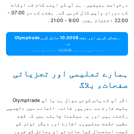
درخواست بھیجیں۔ ہم آپ کو اپنے کام کے اوقات
کے دوران واپس کال کریں گے۔ ہفتے کے دن 07:00 -
22:00 اختتام ہفتہ 9:00 - 21:00۔
Olymptrade رجسٹر کریں اور مفت $10,000 حاصل کری
ں۔
ابتدائیوں کے لیے $10,000 مفت حاصل کریں۔
ہمارے تعلیمی اور تجزیاتی
صفحات، بلاگ
اگر آپ کے پاس کوئی سوال ہے یا آپ Olymptrade
پلیٹ فارم سے بھرپور فائدہ اٹھانے میں دلچسپی
رکھتے ہیں اور یہ سیکھنا چاہتے ہیں کہ کچھ
عظیم حکمت عملیوں، اشارے اور دیگر ٹولز کو
کیسے استعمال کیا جائے تو ان وسائل کو ضرور