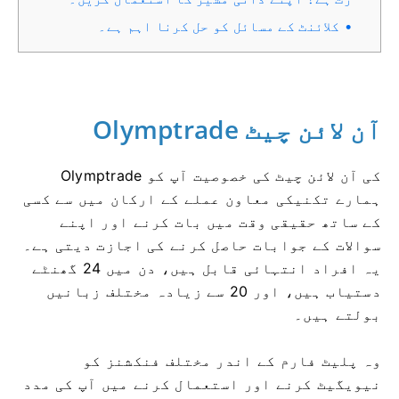
کلائنٹ کے مسائل کو حل کرنا اہم ہے۔
Olymptrade آن لائن چیٹ
Olymptrade کی آن لائن چیٹ کی خصوصیت آپ کو
ہمارے تکنیکی معاون عملے کے ارکان میں سے کسی
کے ساتھ حقیقی وقت میں بات کرنے اور اپنے
سوالات کے جوابات حاصل کرنے کی اجازت دیتی ہے۔
یہ افراد انتہائی قابل ہیں، دن میں 24 گھنٹے
دستیاب ہیں، اور 20 سے زیادہ مختلف زبانیں
بولتے ہیں۔
وہ پلیٹ فارم کے اندر مختلف فنکشنز کو
نیویگیٹ کرنے اور استعمال کرنے میں آپ کی مدد