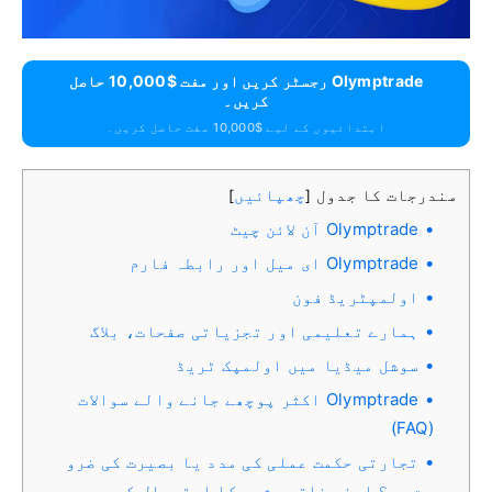
Olymptrade رجسٹر کریں اور مفت $10,000 حاصل
کریں۔
ابتدائیوں کے لیے $10,000 مفت حاصل کریں۔
مندرجات کا جدول
چھپائیں
]
[
Olymptrade آن لائن چیٹ
Olymptrade ای میل اور رابطہ فارم
اولمپٹریڈ فون
ہمارے تعلیمی اور تجزیاتی صفحات، بلاگ
سوشل میڈیا میں اولمپک ٹریڈ
Olymptrade اکثر پوچھے جانے والے سوالات
(FAQ)
تجارتی حکمت عملی کی مدد یا بصیرت کی ضرو
رت ہے؟ اپنے ذاتی مشیر کا استعمال کریں۔