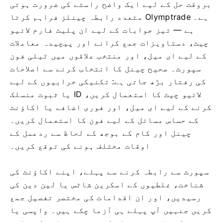
بروقت حل کے لیے ایک واضح راستے کی ضرورت ہوتی
ہے۔ Olymptrade متعدد رابطہ چینلز فراہم کرتا
ہے — تیز جوابات کے لیے ان پلیٹ فارم لائیو
چیٹ، دستاویزات جمع کرانے اور پیچیدہ معاملات
کے لیے ای میل، اور منتخب علاقوں میں ٹیلی فون
سپورٹ۔ صحیح چینل کا انتخاب کرنے سے اصلاحات
کی رفتار بڑھ جاتی ہے: تکنیکی خرابیوں کے لیے
لائیو چیٹ کا استعمال کریں، ID یا ثبوت منسلک
کرنے کے لیے ای میل، اور فوری اضافے یا اکاؤنٹ
کے حساس مسائل کے لیے فون کا استعمال کریں۔
چینل اور کام کے بوجھ کے لحاظ سے ردعمل کے
اوقات مختلف ہونے کی توقع کریں۔
سپورٹ سے رابطہ کرنے سے پہلے، اپنے اکاؤنٹ کی
شناخت، غلطیوں کے اسکرین شاٹس یا لین دین کی
رسیدیں، اور ان اقدامات کی مختصر تفصیل جمع
کریں جنہیں آپ پہلے ہی آزما چکے ہیں۔ واپسی یا