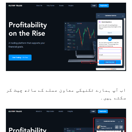
اب آپ ہمارے تکنیکی معاون عملے کے ساتھ چیٹ کر
سکتے ہیں۔