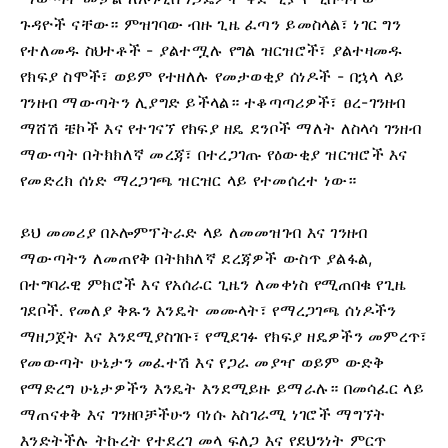
ጉዳዮች ናቸው። ምዝገባው ብዙ ጊዜ ፈጣን ይመስላል፣ ነገር ግን
የተለመዱ ስህተቶች - ያልተሟሉ የግል ዝርዝሮች፣ ያልተዛመዱ
የክፍያ ስሞች፣ ወይም የተዘለሉ የመታወቂያ ሰነዶች - በኋላ ላይ
ገንዘብ ማውጣትን ሊያግድ ይችላል። ተቆጣጣሪዎች፣ ፀረ-ገንዘብ
ማሸሽ ቼኮች እና የተገናኘ የክፍያ ዘዴ ደንቦች ማለት ለስላሳ ገንዘብ
ማውጣት በትክክለኛ መረጃ፣ በተረጋገጡ የዕውቂያ ዝርዝሮች እና
የመድረክ ሰነድ ማረጋገጫ ዝርዝር ላይ የተመሰረተ ነው።
ይህ መመሪያ በኦሎምፕትራድ ላይ ለመመዝገብ እና ገንዘብ
ማውጣትን ለመጠየቅ በትክክለኛ ደረጃዎች ውስጥ ያልፋል,
በተግባራዊ ምክሮች እና የአሰራር ጊዜን ለመቀነስ የሚጠበቁ የጊዜ
ገደቦች. የመለያ ቅጹን እንዴት መሙላት፣ የማረጋገጫ ሰነዶችን
ማዘጋጀት እና እንደሚያስገቡ፣ የሚደገፉ የክፍያ ዘዴዎችን መምረጥ፣
የመውጣት ሁኔታን መፈተሽ እና የጋራ መያዣ ወይም ውድቅ
የማድረግ ሁኔታዎችን እንዴት እንደሚይዙ ይማራሉ። በመሳፈር ላይ
ማጠናቀቅ እና ገንዘቦቻችሁን ባነሱ አስገራሚ ነገሮች ማግኘት
እንድትችሉ ትኩረት የተደረገ መላ ፍለጋ እና የደህንነት ምርጥ