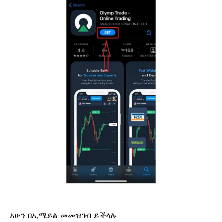
አሁን በኢሜይል መመዝገብ ይችላሉ