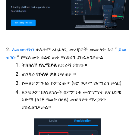
2.
ለመመዝገብ
ሁሉንም አስፈላጊ መረጃዎች መሙላት እና “
ይመ
ዝገቡ
” የሚለውን ቁልፍ ጠቅ ማድረግ ያስፈልግዎታል
ትክክለኛ
የኢሜይል
አድራሻ ያስገቡ።
ጠንካራ
የይለፍ ቃል
ይፍጠሩ ።
የመለያ ምንዛሬ ይምረጡ
፦
(ዩሮ ወይም የአሜሪካ ዶላር)
እንዲሁም በአገልግሎት ስምምነቱ መስማማት እና ህጋዊ
እድሜ (ከ18 ዓመት በላይ) መሆንዎን ማረጋገጥ
ያስፈልግዎታል።