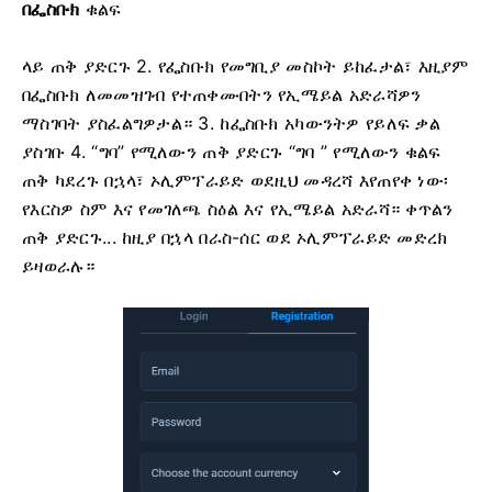
በፌስቡክ
ቁልፍ
ላይ ጠቅ ያድርጉ
2. የፌስቡክ የመግቢያ መስኮት ይከፈታል፣ እዚያም
በፌስቡክ ለመመዝገብ የተጠቀሙበትን የኢሜይል አድራሻዎን
ማስገባት ያስፈልግዎታል።
3. ከፌስቡክ አካውንትዎ የይለፍ ቃል
ያስገቡ
4. “ግባ” የሚለውን ጠቅ ያድርጉ “ግባ
” የሚለውን ቁልፍ
ጠቅ ካደረጉ በኋላ፣ ኦሊምፕራይድ ወደዚህ መዳረሻ እየጠየቀ ነው፡
የእርስዎ ስም እና የመገለጫ ስዕል እና የኢሜይል አድራሻ። ቀጥልን
ጠቅ ያድርጉ...
ከዚያ በኋላ በራስ-ሰር ወደ ኦሊምፕራይድ መድረክ
ይዛወራሉ።