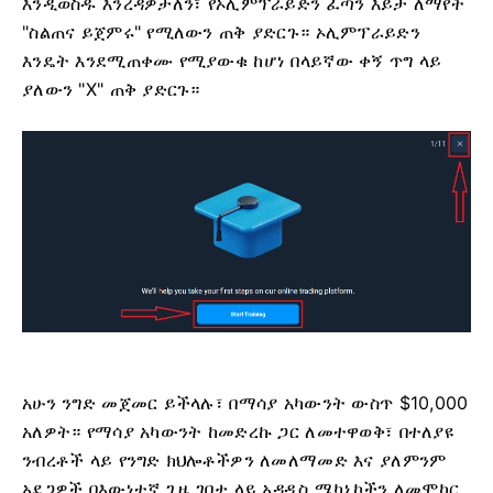
እንዲወስዱ እንረዳዎታለን፣ የኦሊምፕራይድን ፈጣን እይታ ለማየት
"ስልጠና ይጀምሩ" የሚለውን ጠቅ ያድርጉ። ኦሊምፕራይድን
እንዴት እንደሚጠቀሙ የሚያውቁ ከሆነ በላይኛው ቀኝ ጥግ ላይ
ያለውን "X" ጠቅ ያድርጉ።
አሁን ንግድ መጀመር ይችላሉ፣ በማሳያ አካውንት ውስጥ $10,000
አለዎት። የማሳያ አካውንት ከመድረኩ ጋር ለመተዋወቅ፣ በተለያዩ
ንብረቶች ላይ የንግድ ክህሎቶችዎን ለመለማመድ እና ያለምንም
አደጋዎች በእውነተኛ ጊዜ ገበታ ላይ አዳዲስ ሜካኒኮችን ለመሞከር