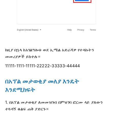
ከዚያ በኋላ ከአገልግሎቱ ወደ ኢሜል አድራሻዎ የተላኩትን
መመሪያዎች ይከተሉ።
11111-1111-11111-22222-33333-44444
በአፕል መታወቂያ መለያ እንዴት
እንደሚከፍት
1. በአፕል መታወቂያ ለመመዝገብ በምዝገባ ፎርሙ ላይ ያለውን
ተጓዳኝ ቁልፍ ጠቅ ያድርጉ።