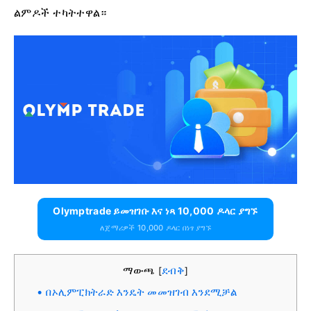
ልምዶች ተካትተዋል።
Olymptrade ይመዝገቡ እና ነጻ 10,000 ዶላር ያግኙ
ለጀማሪዎች 10,000 ዶላር በነፃ ያግኙ
ማውጫ
ደብቅ
[
]
በኦሊምፒክትራድ እንዴት መመዝገብ እንደሚቻል