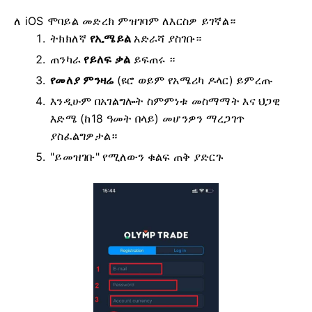
ለ iOS ሞባይል መድረክ ምዝገባም ለእርስዎ ይገኛል።
ትክክለኛ
የኢሜይል
አድራሻ ያስገቡ።
ጠንካራ
የይለፍ ቃል
ይፍጠሩ ።
የመለያ ምንዛሬ
(ዩሮ ወይም የአሜሪካ ዶላር)
ይምረጡ
እንዲሁም በአገልግሎት ስምምነቱ መስማማት እና ህጋዊ
እድሜ (ከ18 ዓመት በላይ) መሆንዎን ማረጋገጥ
ያስፈልግዎታል።
"ይመዝገቡ" የሚለውን ቁልፍ ጠቅ ያድርጉ