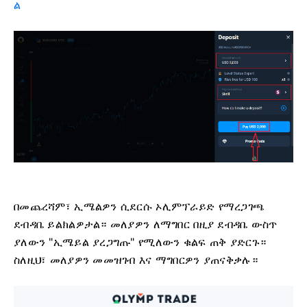
ል
በመጨረሻም፣ ኢሜልዎን ሲደርሱ ኦሊምፕራይድ የማረጋገጫ
ደብዳቤ ይልክልዎታል። መለያዎን ለማግበር በዚያ ደብዳቤ ውስጥ
ያለውን "ኢሜይል ያረጋግጡ" የሚለውን ቁልፍ ጠቅ ያድርጉ።
ስለዚህ፣ መለያዎን መመዝገብ እና ማግበርዎን ያጠናቅቃሉ።