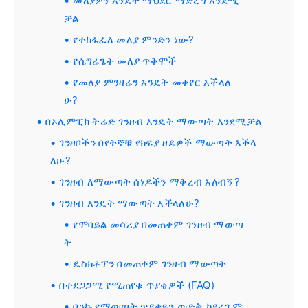
መለያዎን እንዴት ማህደር ማድረግ እንደሚ
ቻል
የተከፋፈለ መለያ ምንድን ነው?
የሴግሬጌት መለያ ጥቅሞች
የመለያ ምንዛሬን እንዴት መቀየር እችላለ
ሁ?
በኦሊምፒክ ትሬድ ገንዘብ እንዴት ማውጣት እንደሚቻል
ገንዘቦችን በየትኞቹ የክፍያ ዘዴዎች ማውጣት እችላ
ለሁ?
ገንዘብ ለማውጣት ሰነዶችን ማቅረብ አለብኝ?
ገንዘብ እንዴት ማውጣት እችላለሁ?
የሞባይል መሳሪያ በመጠቀም ገንዘብ ማውጣ
ት
ዴስክቶፕን በመጠቀም ገንዘብ ማውጣት
በተደጋጋሚ የሚጠየቁ ጥያቄዎች (FAQ)
ባንኩ የማውጣት ጥያቄዬን ውድቅ ካደረገ ም