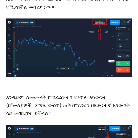
የሚያስችል መሳሪያ ነው።
እንዲሁም ለመሙላት የሚፈልጉትን የቀጥታ አካውንት
(በ"መለያዎች" ምናሌ ውስጥ) ጠቅ በማድረግ በእውነተኛ አካውንት
ላይ መገበያየት ይችላሉ፣