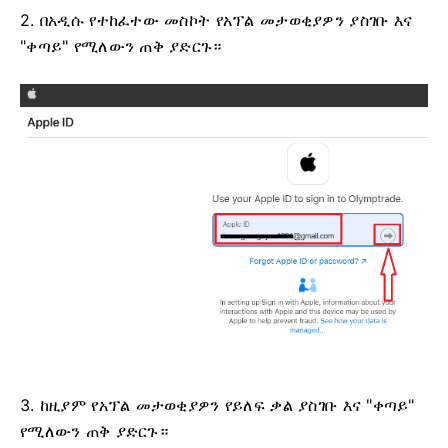
2. በአዲሱ የተከፈተው መስኮት የአፕል መታወቂያዎን ያስገቡ እና
"ቀጣይ" የሚለውን ጠቅ ያድርጉ።
3. ከዚያም የአፕል መታወቂያዎን የይለፍ ቃል ያስገቡ እና "ቀጣይ"
የሚለውን ጠቅ ያድርጉ።