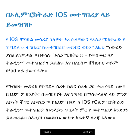
በኦሊምፒክትራድ iOS መተግበሪያ ላይ
ይመዝገቡ
የ iOS ሞባይል መሳሪያ ካለዎት ኦፊሴላዊውን የኦሊምፒክትራድ የ
ሞባይል መተግበሪያ ከመተግበሪያ መደብር ወይም እዚህ
ማውረድ
ያስፈልግዎታል
። በቀላሉ “ኦሊምፒክትራድ - የመስመር ላይ
ትሬዲንግ” መተግበሪያን ይፈልጉ እና በእርስዎ iPhone ወይም
iPad ላይ ያውርዱት።
የግብይት መድረክ የሞባይል ስሪት ከድር ስሪቱ ጋር ተመሳሳይ ነው።
በዚህም ምክንያት፣ በመገበያየት እና ገንዘብ በማስተላለፍ ላይ ምንም
አይነት ችግር አይኖርም። ከዚህም በላይ ለ iOS የOሊምፒክትራድ
ትሬዲንግ መተግበሪያ ለኦንላይን ግብይት ምርጥ መተግበሪያ እንደሆነ
ይቆጠራል። ስለዚህ፣ በመደብሩ ውስጥ ከፍተኛ ደረጃ አለው።