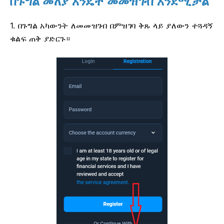
በጉግል መለያ እንዴት መመዝገብ እንደሚቻል
1. በጉግል አካውንት ለመመዝገብ በምዝገባ ቅጹ ላይ ያለውን ተጓዳኝ
ቁልፍ ጠቅ ያድርጉ።