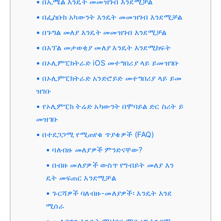
በኢሜል እንዴት መመዝገብ እንደሚቻል
በፌስቡክ አካውንት እንዴት መመዝገብ እንደሚቻል
በጉግል መለያ እንዴት መመዝገብ እንደሚቻል
በአፕል መታወቂያ መለያ እንዴት እንደሚከፍት
በኦሊምፒክትራድ iOS መተግበሪያ ላይ ይመዝገቡ
በኦሊምፒክትራድ አንድሮይድ መተግበሪያ ላይ ይመ
ዝገቡ
የኦሊምፒክ ትሬድ አካውንት በሞባይል ድር ስሪት ይ
መዝገቡ
በተደጋጋሚ የሚጠየቁ ጥያቄዎች (FAQ)
ባለብዙ መለያዎች ምንድናቸው?
በብዙ መለያዎች ውስጥ የግብይት መለያ እን
ዴት መፍጠር እንደሚቻል
ጉርሻዎች ባለብዙ-መለያዎች፡ እንዴት እንደ
ሚሰራ