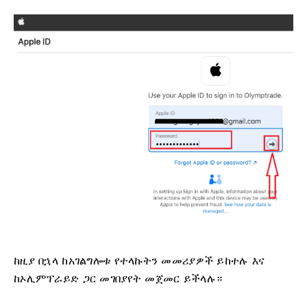
ከዚያ በኋላ ከአገልግሎቱ የተላኩትን መመሪያዎች ይከተሉ እና
ከኦሊምፕራይድ ጋር መገበያየት መጀመር ይችላሉ።