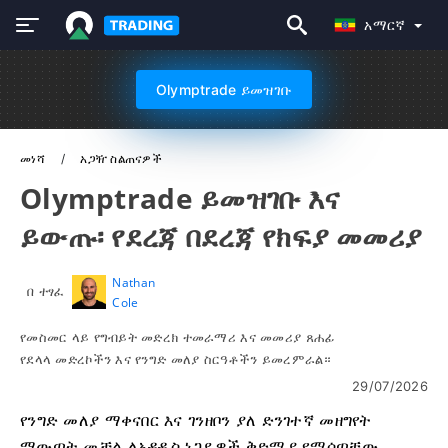
አማርኛ
Olymptrade ይመዝገቡ
መነሻ
አጋዥ ስልጠናዎች
Olymptrade ይመዝገቡ እና
ይውጡ፡ የደረጃ በደረጃ የክፍያ መመሪያ
Nathan
በ ተፃፈ
Cole
የመስመር ላይ የግብይት መድረክ ተመራማሪ እና መመሪያ ጸሐፊ
የደላላ መድረኮችን እና የንግድ መለያ ስርዓቶችን ይመረምራል።
29/07/2026
የንግድ መለያ ማቀናበር እና ገንዘቦን ያለ ድንገተኛ መዘግየት
ማውጣት መቻል ለአዳዲስ ነጋዴዎች ቅድሚያ የሚሰጣቸው