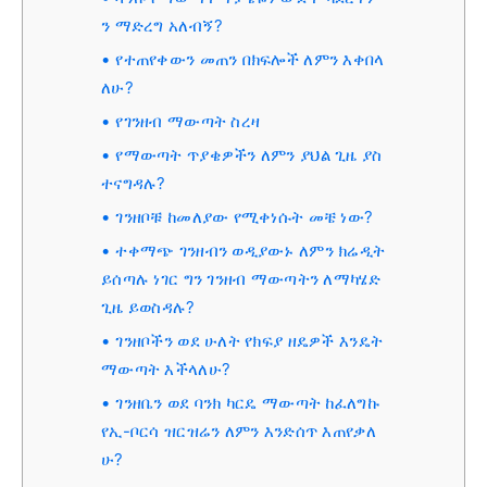
ን ማድረግ አለብኝ?
የተጠየቀውን መጠን በክፍሎች ለምን እቀበላ
ለሁ?
የገንዘብ ማውጣት ስረዛ
የማውጣት ጥያቄዎችን ለምን ያህል ጊዜ ያስ
ተናግዳሉ?
ገንዘቦቹ ከመለያው የሚቀነሱት መቼ ነው?
ተቀማጭ ገንዘብን ወዲያውኑ ለምን ክሬዲት
ይሰጣሉ ነገር ግን ገንዘብ ማውጣትን ለማካሄድ
ጊዜ ይወስዳሉ?
ገንዘቦችን ወደ ሁለት የክፍያ ዘዴዎች እንዴት
ማውጣት እችላለሁ?
ገንዘቤን ወደ ባንክ ካርዴ ማውጣት ከፈለግኩ
የኢ-ቦርሳ ዝርዝሬን ለምን እንድሰጥ እጠየቃለ
ሁ?