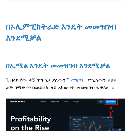
በኦሊምፒክትራድ እንዴት መመዝገብ
እንደሚቻል
በኢሜል እንዴት መመዝገብ እንደሚቻል
1. በላይኛው ቀኝ ጥግ ላይ ያለውን “
ምዝገባ
” የሚለውን ቁልፍ
ጠቅ በማድረግ በመድረኩ ላይ አካውንት መመዝገብ ይችላሉ ።