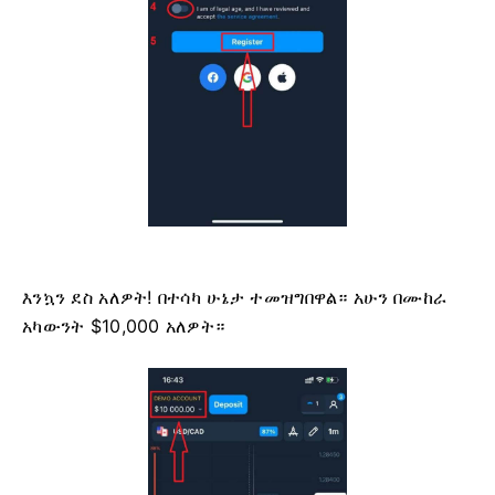
እንኳን ደስ አለዎት! በተሳካ ሁኔታ ተመዝግበዋል። አሁን በሙከራ
አካውንት $10,000 አለዎት።