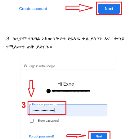
3. ከዚያም የጉግል አካውንትዎን የይለፍ ቃል ያስገቡ እና "ቀጣይ"
የሚለውን ጠቅ ያድርጉ።