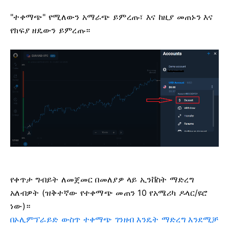
"ተቀማጭ" የሚለውን አማራጭ ይምረጡ፣ እና ከዚያ መጠኑን እና
የክፍያ ዘዴውን ይምረጡ።
የቀጥታ ግብይት ለመጀመር በመለያዎ ላይ ኢንቨስት ማድረግ
አለብዎት (ዝቅተኛው የተቀማጭ መጠን 10 የአሜሪካ ዶላር/ዩሮ
ነው)።
በኦሊምፕራይድ ውስጥ ተቀማጭ ገንዘብ እንዴት ማድረግ እንደሚቻ