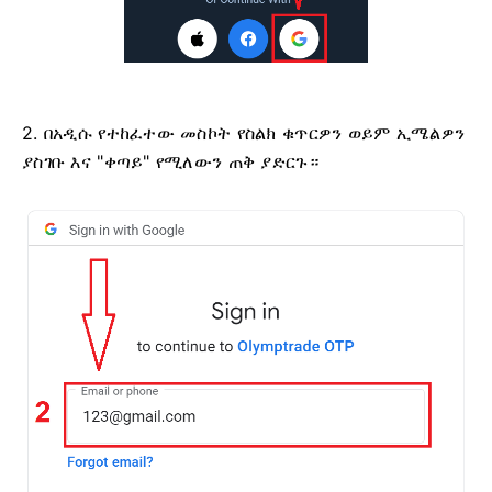
2. በአዲሱ የተከፈተው መስኮት የስልክ ቁጥርዎን ወይም ኢሜልዎን
ያስገቡ እና "ቀጣይ" የሚለውን ጠቅ ያድርጉ።