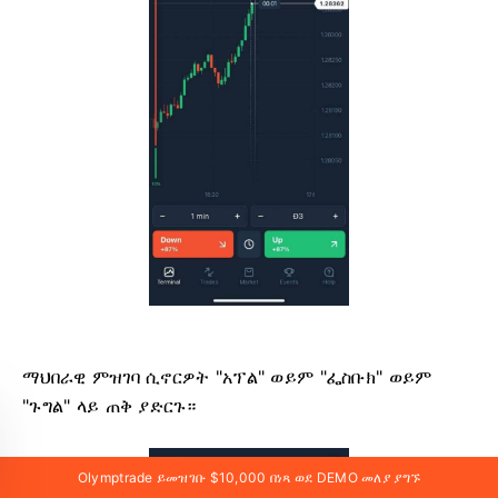
ማህበራዊ ምዝገባ ሲኖርዎት "አፕል" ወይም "ፌስቡክ" ወይም
"ጉግል" ላይ ጠቅ ያድርጉ።
Olymptrade ይመዝገቡ $10,000 በነጻ ወደ DEMO መለያ ያግኙ