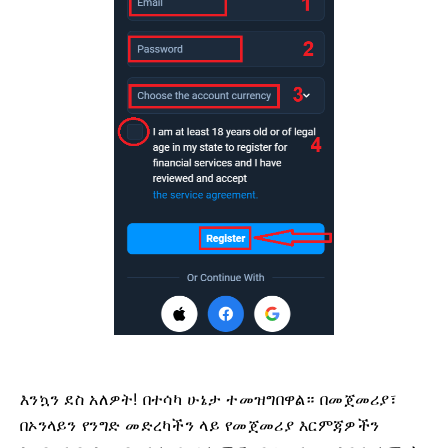
እንኳን ደስ አለዎት! በተሳካ ሁኔታ ተመዝግበዋል። በመጀመሪያ፣
በኦንላይን የንግድ መድረካችን ላይ የመጀመሪያ እርምጃዎችን