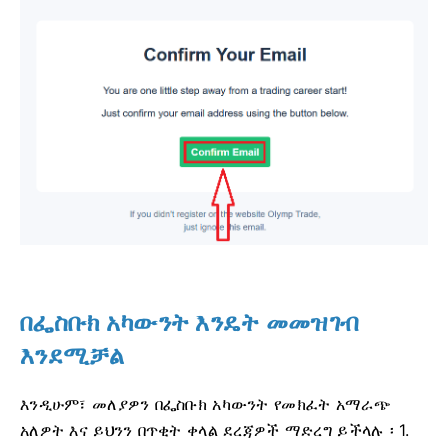
በፌስቡክ አካውንት እንዴት መመዝገብ
እንደሚቻል
እንዲሁም፣ መለያዎን በፌስቡክ አካውንት የመክፈት አማራጭ
አለዎት እና ይህንን በጥቂት ቀላል ደረጃዎች ማድረግ ይችላሉ ፡ 1.