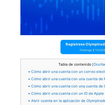
Regístrese Olymptrad
Obtenga $ 10,000 
Tabla de contenido
Oculta
[
Cómo abrir una cuenta con un correo elec
Cómo abrir una cuenta con una cuenta de
Cómo abrir una cuenta con una cuenta de
Cómo abrir una cuenta con un ID de Apple
Abrir cuenta en la aplicación de Olymptrad