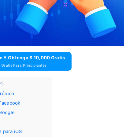
e Y Obtenga $ 10,000 Gratis
Gratis Para Principiantes
r
]
trónico
 Facebook
 Google
e para iOS