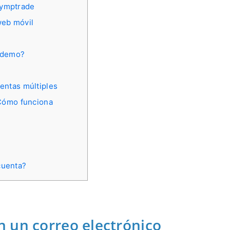
Olymptrade
web móvil
a demo?
entas múltiples
 Cómo funciona
cuenta?
 un correo electrónico