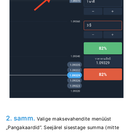
2. samm.
Valige maksevahendite menüüst
„Pangakaardid”. Seejärel sisestage summa (mitte