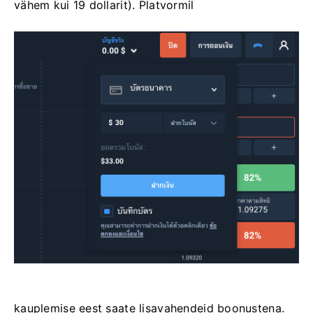
vähem kui 19 dollarit). Platvormil
kauplemise eest saate lisavahendeid boonustena.