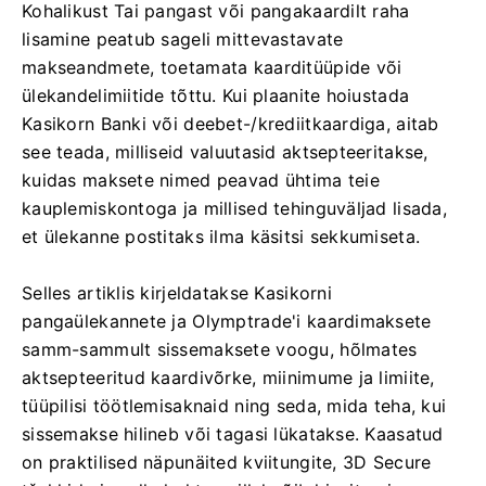
Kohalikust Tai pangast või pangakaardilt raha
lisamine peatub sageli mittevastavate
makseandmete, toetamata kaarditüüpide või
ülekandelimiitide tõttu. Kui plaanite hoiustada
Kasikorn Banki või deebet-/krediitkaardiga, aitab
see teada, milliseid valuutasid aktsepteeritakse,
kuidas maksete nimed peavad ühtima teie
kauplemiskontoga ja millised tehinguväljad lisada,
et ülekanne postitaks ilma käsitsi sekkumiseta.
Selles artiklis kirjeldatakse Kasikorni
pangaülekannete ja Olymptrade'i kaardimaksete
samm-sammult sissemaksete voogu, hõlmates
aktsepteeritud kaardivõrke, miinimume ja limiite,
tüüpilisi töötlemisaknaid ning seda, mida teha, kui
sissemakse hilineb või tagasi lükatakse. Kaasatud
on praktilised näpunäited kviitungite, 3D Secure