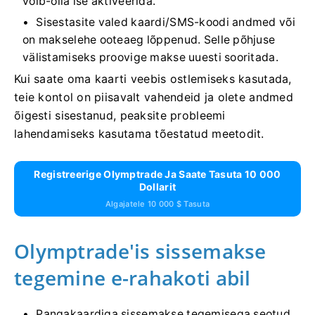
võib-olla ise aktiveerida.
Sisestasite valed kaardi/SMS-koodi andmed või
on makselehe ooteaeg lõppenud. Selle põhjuse
välistamiseks proovige makse uuesti sooritada.
Kui saate oma kaarti veebis ostlemiseks kasutada,
teie kontol on piisavalt vahendeid ja olete andmed
õigesti sisestanud, peaksite probleemi
lahendamiseks kasutama tõestatud meetodit.
Registreerige Olymptrade Ja Saate Tasuta 10 000
Dollarit
Algajatele 10 000 $ Tasuta
Olymptrade'is sissemakse
tegemine e-rahakoti abil
Pangakaardiga sissemakse tegemisega seotud