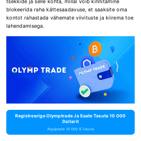
tšekkide ja selle kohta, millal võib kinnitamine
blokeerida raha kättesaadavuse, et saaksite oma
kontot rahastada vähemate viivituste ja kiirema toe
lahendamisega.
Registreerige Olymptrade Ja Saate Tasuta 10 000
Dollarit
Algajatele 10 000 $ Tasuta