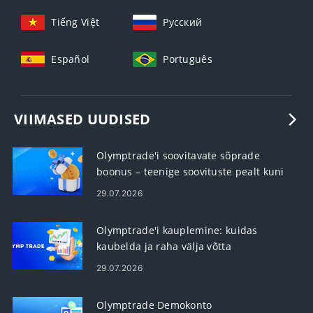
Tiếng Việt
Русский
Español
Português
VIIMASED UUDISED
Olymptrade'i soovitavate sõprade
boonus – teenige soovituste pealt kuni
60% komisjonitasu
29.07.2026
Olymptrade'i kauplemine: kuidas
kaubelda ja raha välja võtta
29.07.2026
Olymptrade Demokonto