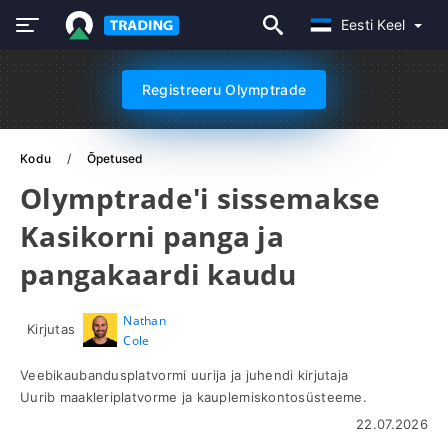
Eesti Keel
Registreeru Olymptrade
Kodu
Õpetused
Olymptrade'i sissemakse
Kasikorni panga ja
pangakaardi kaudu
Nathan
Kirjutas
Cole
Veebikaubandusplatvormi uurija ja juhendi kirjutaja
Uurib maakleriplatvorme ja kauplemiskontosüsteeme.
22.07.2026