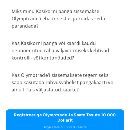
Miks minu Kasikorni panga sissemakse
Olymptrade'i ebaõnnestus ja kuidas seda
parandada?
Kas Kasikorni panga või kaardi kaudu
deponeeritud raha väljavõtmiseks kehtivad
kontrolli- või kontonõuded?
Kas Olymptrade'i sissemaksete tegemiseks
saab kasutada rahvusvahelist pangakaarti või
ainult Tais väljastatud kaarte?
Registreerige Olymptrade Ja Saate Tasuta 10 000
Dollarit
Algajatele 10 000 $ Tasuta