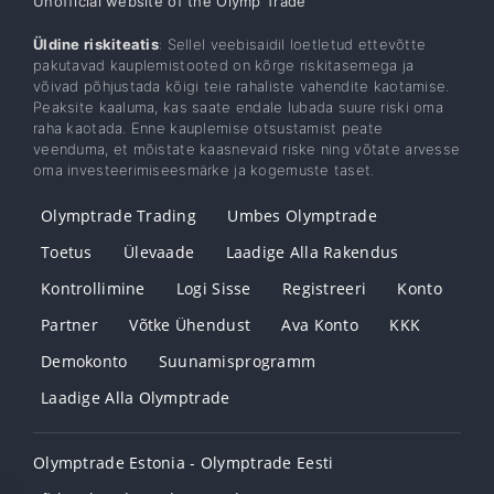
Unofficial website of the Olymp Trade
Üldine riskiteatis
: Sellel veebisaidil loetletud ettevõtte
pakutavad kauplemistooted on kõrge riskitasemega ja
võivad põhjustada kõigi teie rahaliste vahendite kaotamise.
Peaksite kaaluma, kas saate endale lubada suure riski oma
raha kaotada. Enne kauplemise otsustamist peate
veenduma, et mõistate kaasnevaid riske ning võtate arvesse
oma investeerimiseesmärke ja kogemuste taset.
Olymptrade Trading
Umbes Olymptrade
Toetus
Ülevaade
Laadige Alla Rakendus
Kontrollimine
Logi Sisse
Registreeri
Konto
Partner
Võtke Ühendust
Ava Konto
KKK
Demokonto
Suunamisprogramm
Laadige Alla Olymptrade
Olymptrade Estonia - Olymptrade Eesti