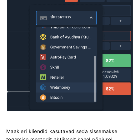
Maakleri kliendid kasutavad seda sissemakse
tegemise meetodit aktiivselt kahel põhjusel.