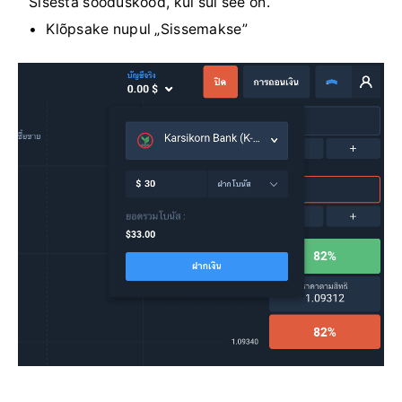
Sisesta sooduskood, kui sul see on.
Klõpsake nupul „Sissemakse”