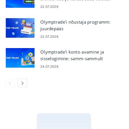
22.07.2026
Olymptrade'i nõustaja programm:
juurdepääs
vabakaubandussignaalidele
22.07.2026
Olymptrade'i konto avamine ja
sisselogimine: samm-sammult
juurdepääs
24.07.2026