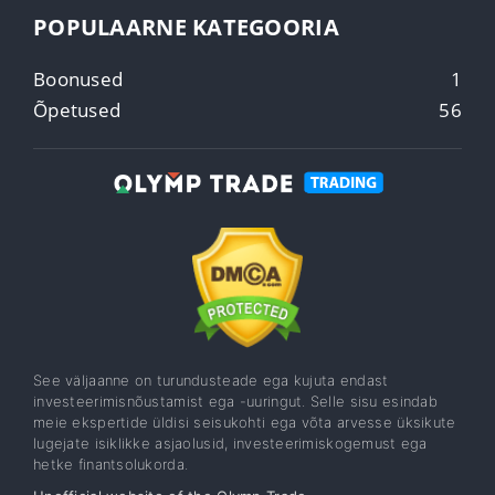
POPULAARNE KATEGOORIA
Boonused
1
Õpetused
56
See väljaanne on turundusteade ega kujuta endast
investeerimisnõustamist ega -uuringut. Selle sisu esindab
meie ekspertide üldisi seisukohti ega võta arvesse üksikute
lugejate isiklikke asjaolusid, investeerimiskogemust ega
hetke finantsolukorda.