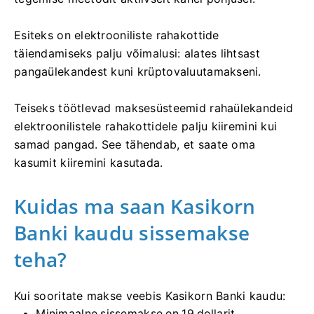
Esiteks on elektrooniliste rahakottide
täiendamiseks palju võimalusi: alates lihtsast
pangaülekandest kuni krüptovaluutamakseni.
Teiseks töötlevad maksesüsteemid rahaülekandeid
elektroonilistele rahakottidele palju kiiremini kui
samad pangad. See tähendab, et saate oma
kasumit kiiremini kasutada.
Kuidas ma saan Kasikorn
Banki kaudu sissemakse
teha?
Kui sooritate makse veebis Kasikorn Banki kaudu:
Minimaalne sissemakse on 19 dollarit