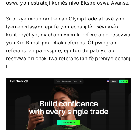
oswa yon estrateji komès nivo Ekspè oswa Avanse.
Si plizyè moun rantre nan Olymptrade atravè yon
lyen envitasyon epi fè yon echanj lè l sèvi avèk
kont reyèl yo, machann vann ki refere a ap resevwa
yon Kib Boost pou chak referans. Òf pwogram
referans lan pa ekspire, epi tou de pati yo ap
resevwa pri chak fwa referans lan fè premye echanj
li.