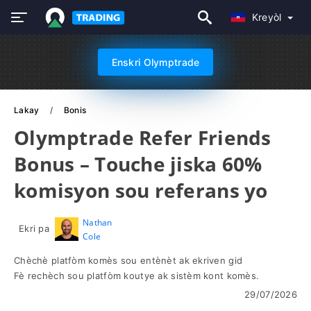
Kreyòl
Enskri Olymptrade
Lakay
Bonis
Olymptrade Refer Friends
Bonus – Touche jiska 60%
komisyon sou referans yo
Nathan
Ekri pa
Cole
Chèchè platfòm komès sou entènèt ak ekriven gid
Fè rechèch sou platfòm koutye ak sistèm kont komès.
29/07/2026