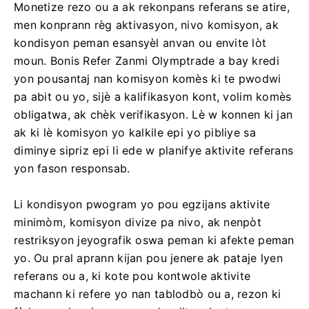
Monetize rezo ou a ak rekonpans referans se atire,
men konprann règ aktivasyon, nivo komisyon, ak
kondisyon peman esansyèl anvan ou envite lòt
moun. Bonis Refer Zanmi Olymptrade a bay kredi
yon pousantaj nan komisyon komès ki te pwodwi
pa abit ou yo, sijè a kalifikasyon kont, volim komès
obligatwa, ak chèk verifikasyon. Lè w konnen ki jan
ak ki lè komisyon yo kalkile epi yo pibliye sa
diminye sipriz epi li ede w planifye aktivite referans
yon fason responsab.
Li kondisyon pwogram yo pou egzijans aktivite
minimòm, komisyon divize pa nivo, ak nenpòt
restriksyon jeyografik oswa peman ki afekte peman
yo. Ou pral aprann kijan pou jenere ak pataje lyen
referans ou a, ki kote pou kontwole aktivite
machann ki refere yo nan tablodbò ou a, rezon ki