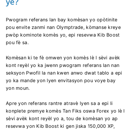
ye?
Pwogram referans lan bay komèsan yo opòtinite
pou envite zanmi nan Olymptrade, kòmanse kreye
pwòp kominote komès yo, epi resevwa Kib Boost
pou fè sa.
Komèsan ki te fè omwen yon komès lè l sèvi avèk
kont reyèl yo ka jwenn pwogram referans lan nan
seksyon Pwofil la nan kwen anwo dwat tablo a epi
yo ka mande yon lyen envitasyon pou voye bay
yon moun.
Apre yon referans rantre atravè lyen sa a epi li
konplete premye komès Tan Fiks oswa Forex yo lè l
sèvi avèk kont reyèl yo a, tou de komèsan yo ap
resevwa yon Kib Boost ki gen jiska 150,000 XP,