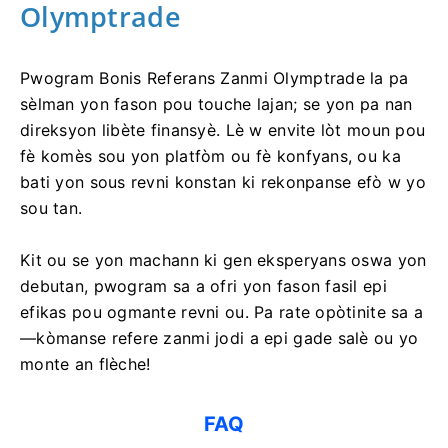
Olymptrade
Pwogram Bonis Referans Zanmi Olymptrade la pa
sèlman yon fason pou touche lajan; se yon pa nan
direksyon libète finansyè. Lè w envite lòt moun pou
fè komès sou yon platfòm ou fè konfyans, ou ka
bati yon sous revni konstan ki rekonpanse efò w yo
sou tan.
Kit ou se yon machann ki gen eksperyans oswa yon
debutan, pwogram sa a ofri yon fason fasil epi
efikas pou ogmante revni ou. Pa rate opòtinite sa a
—kòmanse refere zanmi jodi a epi gade salè ou yo
monte an flèche!
FAQ