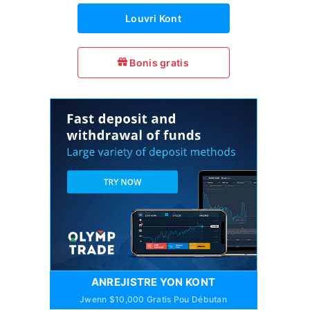
Louvri Kont
Bonis gratis
ANREJISTRE YON KONT
Jwenn $10,000 Gratis Pou Débutan