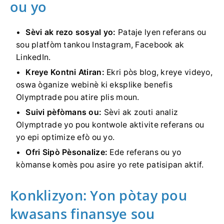
ou yo
Sèvi ak rezo sosyal yo:
Pataje lyen referans ou
sou platfòm tankou Instagram, Facebook ak
LinkedIn.
Kreye Kontni Atiran:
Ekri pòs blog, kreye videyo,
oswa òganize webinè ki eksplike benefis
Olymptrade pou atire plis moun.
Suivi pèfòmans ou:
Sèvi ak zouti analiz
Olymptrade yo pou kontwole aktivite referans ou
yo epi optimize efò ou yo.
Ofri Sipò Pèsonalize:
Ede referans ou yo
kòmanse komès pou asire yo rete patisipan aktif.
Konklizyon: Yon pòtay pou
kwasans finansye sou