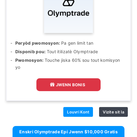
Peryòd pwomosyon:
Pa gen limit tan
Disponib pou:
Tout itilizatè Olymptrade
Pwomosyon:
Touche jiska 60% sou tout komisyon
yo
JWENN BONIS
Louvri Kont
Vizite sit la
Enskri Olymptrade Epi Jwenn $10,000 Gratis