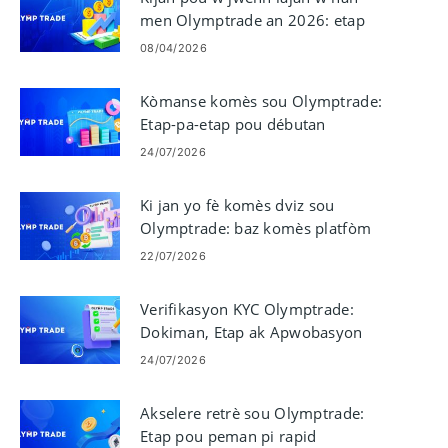
men Olymptrade an 2026: etap
pou retrè ak chaj yo
08/04/2026
Kòmanse komès sou Olymptrade:
Etap-pa-etap pou débutan
24/07/2026
Ki jan yo fè komès dviz sou
Olymptrade: baz komès platfòm
22/07/2026
Verifikasyon KYC Olymptrade:
Dokiman, Etap ak Apwobasyon
24/07/2026
Akselere retrè sou Olymptrade:
Etap pou peman pi rapid