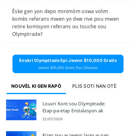
Èske gen yon depo minimòm oswa volim
komès referans mwen yo dwe rive pou mwen
retire komisyon referans ou touche sou
Olymptrade?
Enskri Olymptrade Epi Jwenn $10,000 Gratis
Jwenn $10,000 Gratis Pou Débutan
NOUVÈL KI GEN RAPÒ
PLIS SOTI NAN OTÈ
Louvri Kont sou Olymptrade:
Etap-pa-etap Enstalasyon ak
Kondisyon
22/07/2026
Kijan pou w jwenn lajan w nan