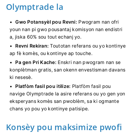
Olymptrade la
Gwo Potansyèl pou Revni:
Pwogram nan ofri
youn nan pi gwo pousantaj komisyon nan endistri
a, jiska 60% sou tout echanj yo.
Revni Rekiran:
Toutotan referans ou yo kontinye
ap fè komès, ou kontinye ap touche.
Pa gen Pri Kache:
Enskri nan pwogram nan se
konplètman gratis, san okenn envestisman davans
ki nesesè.
Platfòm fasil pou itilize:
Platfòm fasil pou
navige Olymptrade la asire referans ou yo gen yon
eksperyans komès san pwoblèm, sa ki ogmante
chans yo pou yo kontinye patisipe.
Konsèy pou maksimize pwofi