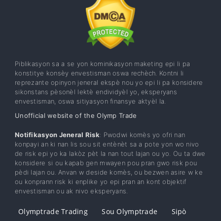
Piblikasyon sa a se yon kominikasyon maketing epi li pa
konstitye konsèy envestisman oswa rechèch. Kontni li
reprezante opinyon jeneral ekspè nou yo epi li pa konsidere
sikonstans pèsonèl lektè endividyèl yo, eksperyans
envestisman, oswa sitiyasyon finansye aktyèl la.
Unofficial website of the Olymp Trade
Notifikasyon Jeneral Risk
: Pwodwi komès yo ofri nan
konpayi an ki nan lis sou sit entènèt sa a pote yon wo nivo
de risk epi yo ka lakòz pèt la nan tout lajan ou yo. Ou ta dwe
konsidere si ou kapab gen mwayen pou pran gwo risk pou
pèdi lajan ou. Anvan w deside komès, ou bezwen asire w ke
ou konprann risk ki enplike yo epi pran an kont objektif
envestisman ou ak nivo eksperyans.
Olymptrade Trading
Sou Olymptrade
Sipò