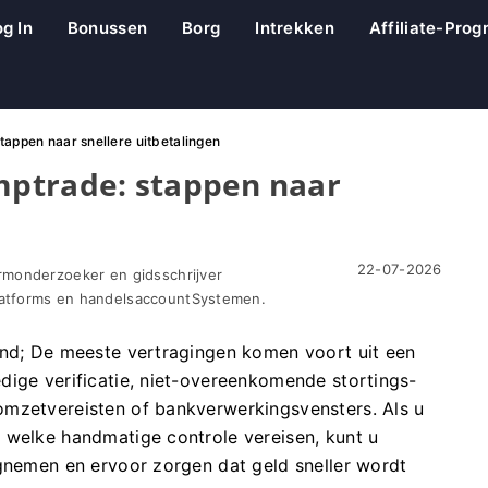
og In
Bonussen
Borg
Intrekken
Affiliate-Pro
appen naar snellere uitbetalingen
ptrade: stappen naar
22-07-2026
rmonderzoeker en gidsschrijver
atforms en handelsaccountSystemen.
end; De meeste vertragingen komen voort uit een
dige verificatie, niet-overeenkomende stortings-
omzetvereisten of bankverwerkingsvensters. Als u
 welke handmatige controle vereisen, kunt u
egnemen en ervoor zorgen dat geld sneller wordt