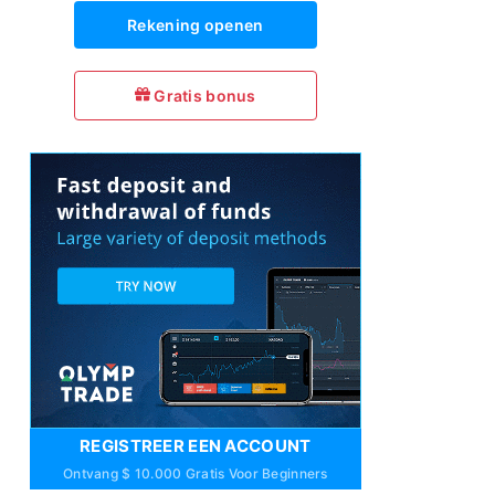
Rekening openen
Gratis bonus
REGISTREER EEN ACCOUNT
Ontvang $ 10.000 Gratis Voor Beginners