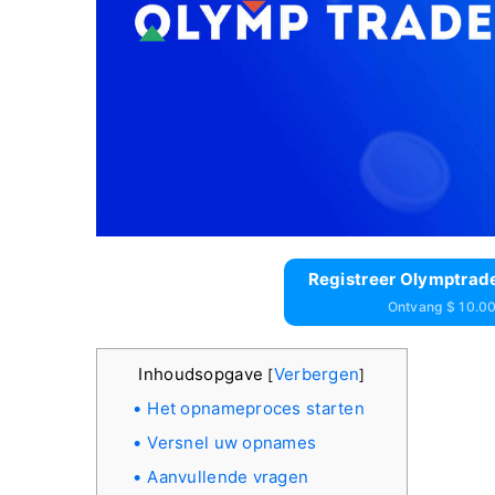
Registreer Olymptrade
Ontvang $ 10.00
Inhoudsopgave
Verbergen
[
]
Het opnameproces starten
Versnel uw opnames
Aanvullende vragen