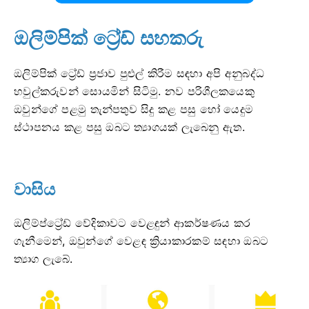
ඔලිම්පික් ට්‍රේඩ් සහකරු
ඔලිම්පික් ට්‍රේඩ් ප්‍රජාව පුළුල් කිරීම සඳහා අපි අනුබද්ධ
හවුල්කරුවන් සොයමින් සිටිමු. නව පරිශීලකයෙකු
ඔවුන්ගේ පළමු තැන්පතුව සිදු කළ පසු හෝ යෙදුම
ස්ථාපනය කළ පසු ඔබට ත්‍යාගයක් ලැබෙනු ඇත.
වාසිය
ඔලිම්ප්ට්‍රේඩ් වේදිකාවට වෙළඳුන් ආකර්ෂණය කර
ගැනීමෙන්, ඔවුන්ගේ වෙළඳ ක්‍රියාකාරකම් සඳහා ඔබට
ත්‍යාග ලැබේ.