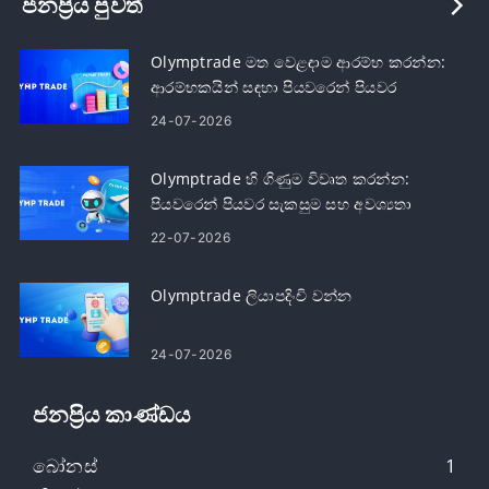
ජනප්‍රිය පුවත්
Olymptrade මත වෙළඳාම ආරම්භ කරන්න:
ආරම්භකයින් සඳහා පියවරෙන් පියවර
24-07-2026
Olymptrade හි ගිණුම විවෘත කරන්න:
පියවරෙන් පියවර සැකසුම සහ අවශ්‍යතා
22-07-2026
Olymptrade ලියාපදිංචි වන්න
24-07-2026
ජනප්‍රිය කාණ්ඩය
බෝනස්
1