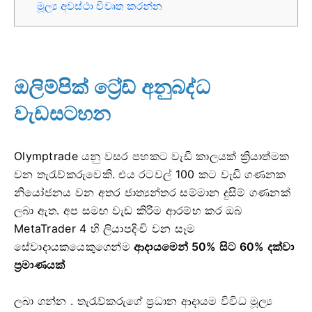
මූල්‍ය අවස්ථා විවෘත කරන්න
ඔලිම්පික් ට්‍රේඩ් අනුබද්ධ
වැඩසටහන
Olymptrade යනු වසර පහකට වැඩි කාලයක් ක්‍රියාත්මක
වන තැරැව්කරුවෙකි. එය රටවල් 100 කට වැඩි ගණනක
නියෝජනය වන අතර ජාත්‍යන්තර සම්මාන දුසිම් ගණනක්
ලබා ඇත. අප සමඟ වැඩ කිරීම ආරම්භ කර
ඔබ
MetaTrader 4 හි ලියාපදිංචි වන සෑම
සේවාදායකයෙකුගෙන්ම
ආදායමෙන් 50% සිට 60% දක්වා
ප්‍රමාණයක්
ලබා ගන්න . තැරැව්කරුගේ ප්‍රධාන ආදායම විවිධ මූල්‍ය