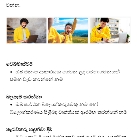
වන්න.
වෙබ්මාස්ටර්
ඔබ ඕනෑම ආකාරයක ගෙවන ලද ගමනාගමනයක්
සමඟ වැඩ කරන්නේ නම්
බලපෑම් කරන්නා
ඔබ සාර්ථක බ්ලොග්කරුවෙකු නම් හෝ
බ්ලොග්කරණය පිළිබඳ වෘත්තියක් ආරම්භ කරන්නේ නම්
තැරැව්කරු හඳුන්වා දීම