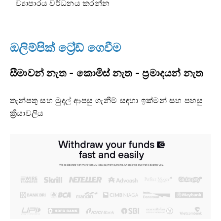
ව්‍යාපාරය වර්ධනය කරන්න
ඔලිම්පික් ට්‍රේඩ් ගෙවීම
සීමාවන් නැත - කොමිස් නැත - ප්‍රමාදයන් නැත
තැන්පතු සහ මුදල් ආපසු ගැනීම් සඳහා ඉක්මන් සහ පහසු
ක්‍රියාවලිය