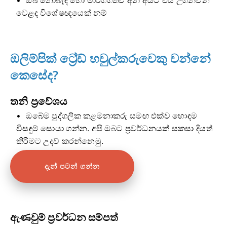
ඔබ නොබැඳි හෝ මාර්ගගතව අන් අයට එය උගන්වන
වෙළඳ විශේෂඥයෙක් නම්
ඔලිම්පික් ට්‍රේඩ් හවුල්කරුවෙකු වන්නේ
කෙසේද?
තනි ප්‍රවේශය
ඔබේම පුද්ගලික කළමනාකරු සමඟ එක්ව හොඳම
විසඳුම් සොයා ගන්න. අපි ඔබට ප්‍රවර්ධනයක් සකසා දියත්
කිරීමට උදව් කරන්නෙමු.
දැන් පටන් ගන්න
ඇණවුම් ප්‍රවර්ධන සම්පත්