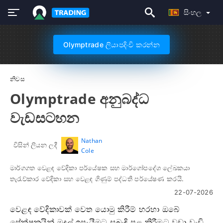
සිංහල
Olymptrade ලියාපදිංචි කරන්න
නිවස
Olymptrade අනුබද්ධ
වැඩසටහන
Nathan
විසින් ලියන ලදී
Cole
මාර්ගගත වෙළඳ වේදිකා පර්යේෂක සහ මාර්ගෝපදේශ ලේඛකයා
තැරැව්කාර වේදිකා සහ වෙළඳ ගිණුම් පද්ධති පර්යේෂණ කරයි.
22-07-2026
වෙළඳ වේදිකාවක් වෙත යොමු කිරීම් හරහා ඔබේ
ප්‍රේක්ෂකයින් මුදල් ඉපැයීමට සබැඳි පළ කිරීමට වඩා වැඩි