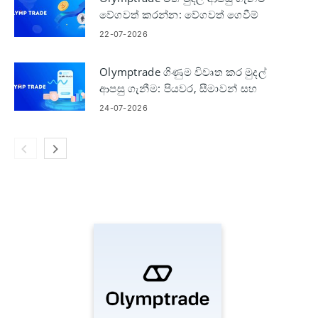
වේගවත් කරන්න: වේගවත් ගෙවීම්
සඳහා පියවර
22-07-2026
Olymptrade ගිණුම විවෘත කර මුදල්
ආපසු ගැනීම: පියවර, සීමාවන් සහ
වේලාව
24-07-2026