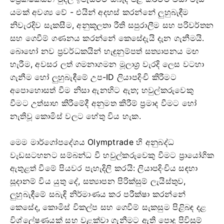
යමක් අවශ්‍ය වේ - එයින් අදහස් කරන්නේ ලුහුබැඳීම
නිවැරදිව සැකසීම, අනුකූලතා රීති සපුරාලීම සහ පරිවර්තන
සහ ගෙවීම් ගණනය කරන්නේ කෙසේදැයි දැන ගැනීමයි.
බොහෝ නව ප්‍රවර්ධකයින් හැඳුනුම්පත් සත්‍යාපනය මඟ
හැරීම, අවසර ලත් ගමනාගමන මූලාශ්‍ර වැරදි ලෙස වටහා
ගැනීම හෝ ලුහුබැඳීමේ උප-ID ලියාපදිංචි කිරීමට
අපොහොසත් වීම නිසා ඇනහිට ඇත; හවුල්කරුවෙකු
වීමට උත්සාහ කිරීමේදී අනුමත කිරීම් ප්‍රමාද වීමට හෝ
නැතිවූ කොමිස් වලට හේතු විය හැක.
මෙම මාර්ගෝපදේශය Olymptrade හි අනුබද්ධ
වැඩසටහනට සම්බන්ධ වී හවුල්කරුවෙකු වීමට ප්‍රායෝගික
ඇතුළත් වීමේ පියවර පැහැදිලි කරයි: ලියාපදිංචිය සඳහා
සූදානම් විය යුතු දේ, සත්‍යාපන පිරික්සුම් ලැයිස්තුව,
ලුහුබැඳීමේ සබැඳි නිර්මාණය කර පරීක්ෂා කරන්නේ
කෙසේද, කොමිස් විකල්ප සහ ගෙවීම් සැකසුම පිළිබඳ දළ
විශ්ලේෂණයක් සහ වළක්වා ගැනීමට ඇති පොදු පිවිසුම්