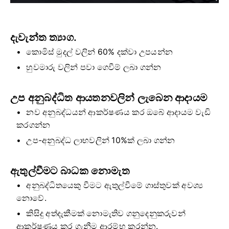
දැවැන්ත ත්‍යාග.
කොමිස් මුදල් වලින් 60% දක්වා උපයන්න
හුවමාරු වලින් පවා ගෙවීම් ලබා ගන්න
උප අනුබද්ධිත ආයතනවලින් ලැබෙන ආදායම
නව අනුබද්ධයන් ආකර්ෂණය කර ඔබේ ආදායම වැඩි
කරගන්න
උප-අනුබද්ධ ලාභවලින් 10%ක් ලබා ගන්න
ඇතුල්වීමට බාධක නොමැත
අනුබද්ධිතයෙකු වීමට ඇතුල්වීමේ ගාස්තුවක් අවශ්‍ය
නොවේ.
කිසිදු අත්දැකීමක් නොමැතිව ගනුදෙනුකරුවන්
ආකර්ෂණය කර ගැනීම ආරම්භ කරන්න.