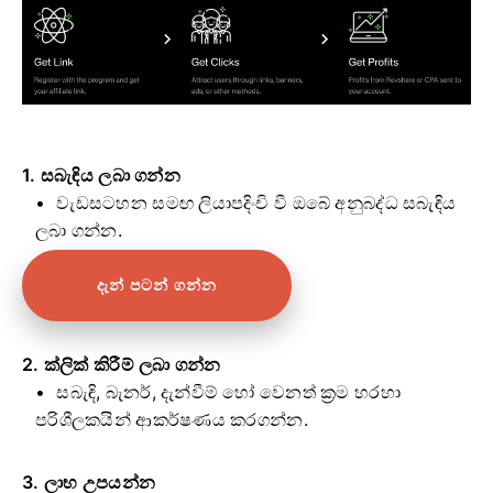
1. සබැඳිය ලබා ගන්න
වැඩසටහන සමඟ ලියාපදිංචි වී ඔබේ අනුබද්ධ සබැඳිය
ලබා ගන්න.
දැන් පටන් ගන්න
2. ක්ලික් කිරීම් ලබා ගන්න
සබැඳි, බැනර්, දැන්වීම් හෝ වෙනත් ක්‍රම හරහා
පරිශීලකයින් ආකර්ෂණය කරගන්න.
3. ලාභ උපයන්න