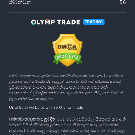
නිබන්ධන
56
මෙම ප්‍රකාශනය අලෙවිකරණ සන්නිවේදනයක් වන අතර ආයෝජන
උපදෙස් හෝ පර්යේෂණ ඇතුළත් නොවේ. එහි අන්තර්ගතය අපගේ
ප්‍රවීණයන්ගේ සාමාන්‍ය අදහස් නියෝජනය කරන අතර තනි
පාඨකයන්ගේ පුද්ගලික තත්වයන්, ආයෝජන අත්දැකීම්, හෝ වත්මන්
මූල්‍ය තත්ත්වය නොසලකයි.
Unofficial website of the Olymp Trade
සාමාන්ය අවදානම් දැනුම්දීම
: මෙම වෙබ් අඩවියේ ලැයිස්තුගත කර ඇති
සමාගම විසින් පිරිනමනු ලබන වෙළඳ නිෂ්පාදන ඉහළ අවදානමක්
ඇති අතර ඔබේ සියලු අරමුදල් අහිමි වීමට හේතු විය හැක. ඔබේ මුදල්