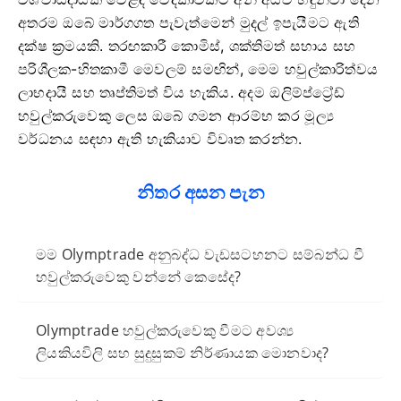
අතරම ඔබේ මාර්ගගත පැවැත්මෙන් මුදල් ඉපැයීමට ඇති
දක්ෂ ක්‍රමයකි. තරඟකාරී කොමිස්, ශක්තිමත් සහාය සහ
පරිශීලක-හිතකාමී මෙවලම් සමඟින්, මෙම හවුල්කාරිත්වය
ලාභදායී සහ තෘප්තිමත් විය හැකිය. අදම ඔලිම්ප්ට්‍රේඩ්
හවුල්කරුවෙකු ලෙස ඔබේ ගමන ආරම්භ කර මූල්‍ය
වර්ධනය සඳහා ඇති හැකියාව විවෘත කරන්න.
නිතර අසන පැන
මම Olymptrade අනුබද්ධ වැඩසටහනට සම්බන්ධ වී
හවුල්කරුවෙකු වන්නේ කෙසේද?
Olymptrade හවුල්කරුවෙකු වීමට අවශ්‍ය
ලියකියවිලි සහ සුදුසුකම් නිර්ණායක මොනවාද?