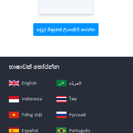
හවුල් ගිණුමක් ලියාපදිංචි කරන්න
භාෂාවක් තෝරන්න
English
العربيّة
Indonesia
ไทย
Tiếng Việt
Русский
Español
Português