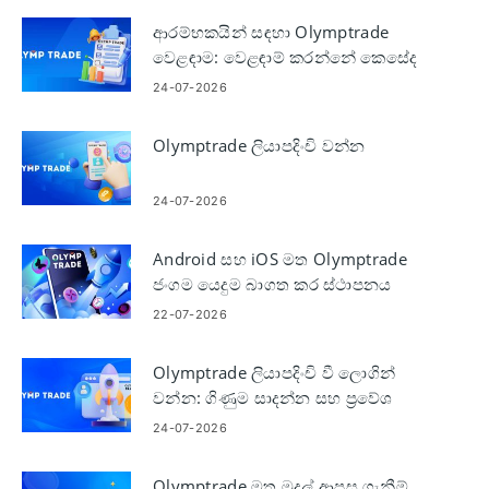
ආරම්භකයින් සඳහා Olymptrade
වෙළඳාම: වෙළඳාම් කරන්නේ කෙසේද
24-07-2026
Olymptrade ලියාපදිංචි වන්න
24-07-2026
Android සහ iOS මත Olymptrade
ජංගම යෙදුම බාගත කර ස්ථාපනය
කරන්න
22-07-2026
Olymptrade ලියාපදිංචි වී ලොගින්
වන්න: ගිණුම සාදන්න සහ ප්‍රවේශ
වන්න
24-07-2026
Olymptrade මත මුදල් ආපසු ගැනීම්