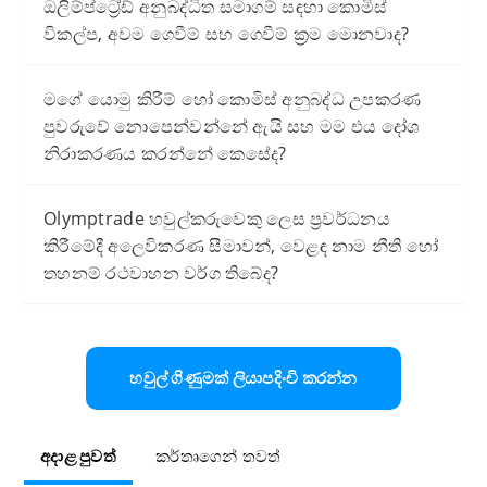
ඔලිම්ප්ට්‍රේඩ් අනුබද්ධිත සමාගම් සඳහා කොමිස්
විකල්ප, අවම ගෙවීම් සහ ගෙවීම් ක්‍රම මොනවාද?
මගේ යොමු කිරීම් හෝ කොමිස් අනුබද්ධ උපකරණ
පුවරුවේ නොපෙන්වන්නේ ඇයි සහ මම එය දෝශ
නිරාකරණය කරන්නේ කෙසේද?
Olymptrade හවුල්කරුවෙකු ලෙස ප්‍රවර්ධනය
කිරීමේදී අලෙවිකරණ සීමාවන්, වෙළඳ නාම නීති හෝ
තහනම් රථවාහන වර්ග තිබේද?
හවුල් ගිණුමක් ලියාපදිංචි කරන්න
අදාළ පුවත්
කර්තෘගෙන් තවත්