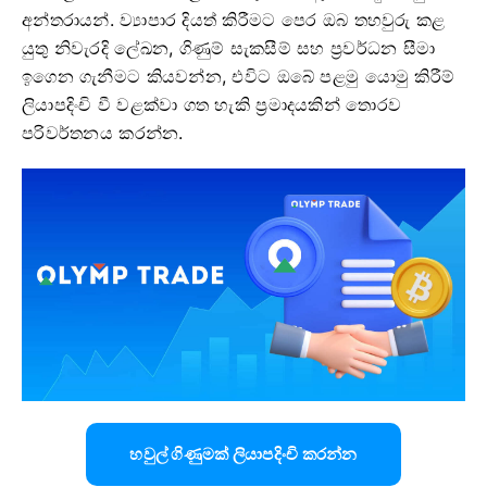
අන්තරායන්. ව්‍යාපාර දියත් කිරීමට පෙර ඔබ තහවුරු කළ
යුතු නිවැරදි ලේඛන, ගිණුම් සැකසීම් සහ ප්‍රවර්ධන සීමා
ඉගෙන ගැනීමට කියවන්න, එවිට ඔබේ පළමු යොමු කිරීම්
ලියාපදිංචි වී වළක්වා ගත හැකි ප්‍රමාදයකින් තොරව
පරිවර්තනය කරන්න.
හවුල් ගිණුමක් ලියාපදිංචි කරන්න