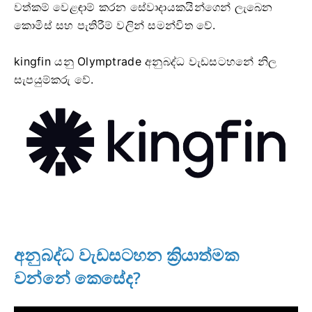
වත්කම් වෙළඳාම් කරන සේවාදායකයින්ගෙන් ලැබෙන
කොමිස් සහ පැතිරීම් වලින් සමන්විත වේ.
kingfin යනු Olymptrade අනුබද්ධ වැඩසටහනේ නිල
සැපයුම්කරු වේ.
අනුබද්ධ වැඩසටහන ක්‍රියාත්මක
වන්නේ කෙසේද?