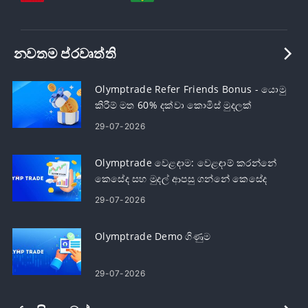
නවතම ප්රවෘත්ති
Olymptrade Refer Friends Bonus - යොමු
කිරීම් මත 60% දක්වා කොමිස් මුදලක්
උපයන්න
29-07-2026
Olymptrade වෙළඳාම: වෙළඳාම් කරන්නේ
කෙසේද සහ මුදල් ආපසු ගන්නේ කෙසේද
29-07-2026
Olymptrade Demo ගිණුම
29-07-2026