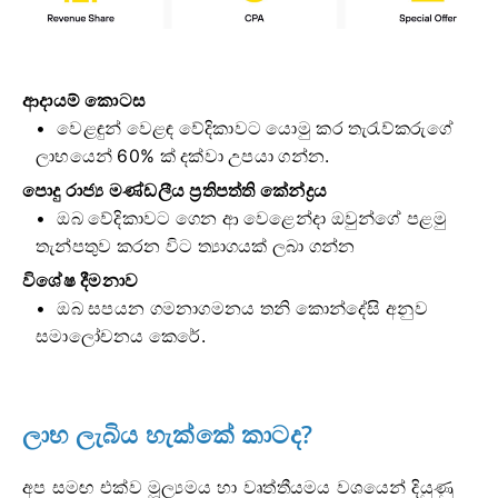
ආදායම් කොටස
වෙළඳුන් වෙළඳ වේදිකාවට යොමු කර තැරැව්කරුගේ
ලාභයෙන් 60% ක් දක්වා උපයා ගන්න.
පොදු රාජ්‍ය මණ්ඩලීය ප්‍රතිපත්ති කේන්ද්‍රය
ඔබ වේදිකාවට ගෙන ආ වෙළෙන්දා ඔවුන්ගේ පළමු
තැන්පතුව කරන විට ත්‍යාගයක් ලබා ගන්න
විශේෂ දීමනාව
ඔබ සපයන ගමනාගමනය තනි කොන්දේසි අනුව
සමාලෝචනය කෙරේ.
ලාභ ලැබිය හැක්කේ කාටද?
අප සමඟ එක්ව මූල්‍යමය හා වෘත්තීයමය වශයෙන් දියුණු