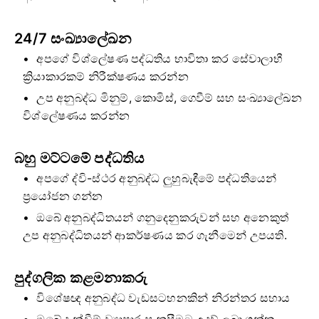
24/7 සංඛ්‍යාලේඛන
අපගේ විශ්ලේෂණ පද්ධතිය භාවිතා කර සේවාලාභී
ක්‍රියාකාරකම් නිරීක්ෂණය කරන්න
උප අනුබද්ධ මිනුම්, කොමිස්, ගෙවීම් සහ සංඛ්‍යාලේඛන
විශ්ලේෂණය කරන්න
බහු මට්ටමේ පද්ධතිය
අපගේ ද්වි-ස්ථර අනුබද්ධ ලුහුබැඳීමේ පද්ධතියෙන්
ප්‍රයෝජන ගන්න
ඔබේ අනුබද්ධිතයන් ගනුදෙනුකරුවන් සහ අනෙකුත්
උප අනුබද්ධිතයන් ආකර්ෂණය කර ගැනීමෙන් උපයති.
පුද්ගලික කළමනාකරු
විශේෂඥ අනුබද්ධ වැඩසටහනකින් නිරන්තර සහාය