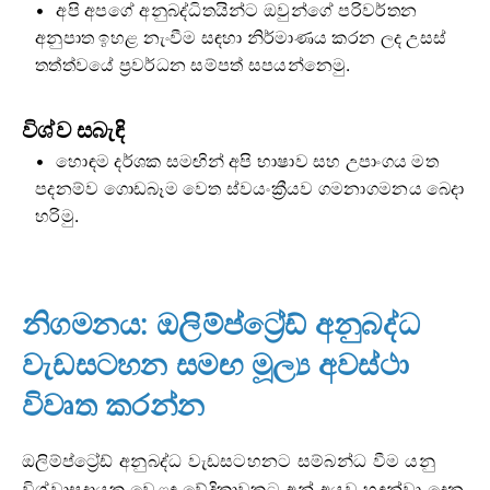
අපි අපගේ අනුබද්ධිතයින්ට ඔවුන්ගේ පරිවර්තන
අනුපාත ඉහළ නැංවීම සඳහා නිර්මාණය කරන ලද උසස්
තත්ත්වයේ ප්‍රවර්ධන සම්පත් සපයන්නෙමු.
විශ්ව සබැඳි
හොඳම දර්ශක සමඟින් අපි භාෂාව සහ උපාංගය මත
පදනම්ව ගොඩබෑම වෙත ස්වයංක්‍රීයව ගමනාගමනය බෙදා
හරිමු.
නිගමනය: ඔලිම්ප්ට්‍රේඩ් අනුබද්ධ
වැඩසටහන සමඟ මූල්‍ය අවස්ථා
විවෘත කරන්න
ඔලිම්ප්ට්‍රේඩ් අනුබද්ධ වැඩසටහනට සම්බන්ධ වීම යනු
විශ්වාසදායක වෙළඳ වේදිකාවකට අන් අයව හඳුන්වා දෙන