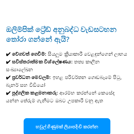
ඔලිම්පික් ට්‍රේඩ් අනුබද්ධ වැඩසටහන
තෝරා ගන්නේ ඇයි?
✔️ වේගවත් ගෙවීම්:
සියලුම ක්‍රියාකාරී වෙළඳුන්ගෙන් ලාභය
✔️ සවිස්තරාත්මක විශ්ලේෂණය:
තත්‍ය කාලීන
සංඛ්‍යාලේඛන
✔️ ප්‍රවර්ධන මෙවලම්:
ඉහළ පරිවර්තන ගොඩබෑමේ පිටු,
බැනර් සහ වීඩියෝ
✔️ පුද්ගලික කළමනාකරු:
ආරම්භ කරන්නේ කෙසේද
යන්න තේරුම් ගැනීමට ඔබට උපකාරී වනු ඇත
හවුල් ගිණුමක් ලියාපදිංචි කරන්න