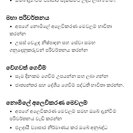
ඔබේ දැන්වීම් ව්‍යාපාර සැකසීමට උදව් ලබා ගන්න.
මහා පරිවර්තනය
අපගේ නොමිලේ අලෙවිකරණ මෙවලම් භාවිතා
කරන්න
උසස් වෙළඳ නිෂ්පාදන සහ සේවා සමඟ
ගනුදෙනුකරුවන් පරිවර්තනය කරන්න
වේගවත් ගෙවීම්
සෑම දිනකම ගෙවීම් උපයන්න සහ ලබා ගන්න
ජාත්‍යන්තර සහ දේශීය ගෙවීම් පද්ධති භාවිතා කරන්න.
නොමිලේ අලෙවිකරණ මෙවලම්
අපගේ අලෙවිකරණ මෙවලම් සමඟ ඔබේ දැන්වීම්
පරිවර්තනය වැඩි කරන්න
ඵලදායී ව්‍යාපාර නිර්මාණය කර ඔබේ අනුබද්ධ