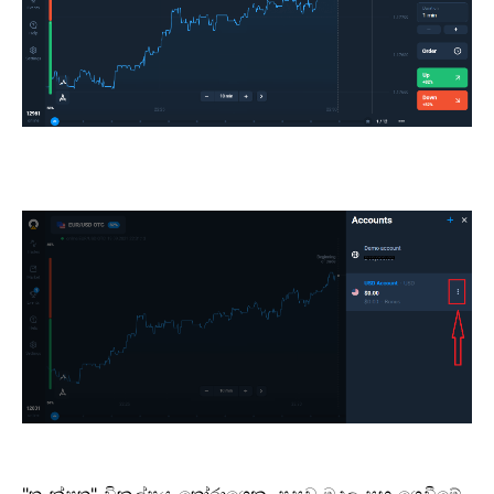
"තැන්පතු" විකල්පය තෝරාගෙන, පසුව මුදල සහ ගෙවීමේ