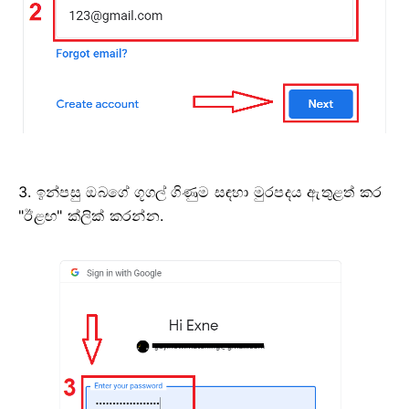
3. ඉන්පසු ඔබගේ ගූගල් ගිණුම සඳහා මුරපදය ඇතුළත් කර
"ඊළඟ" ක්ලික් කරන්න.