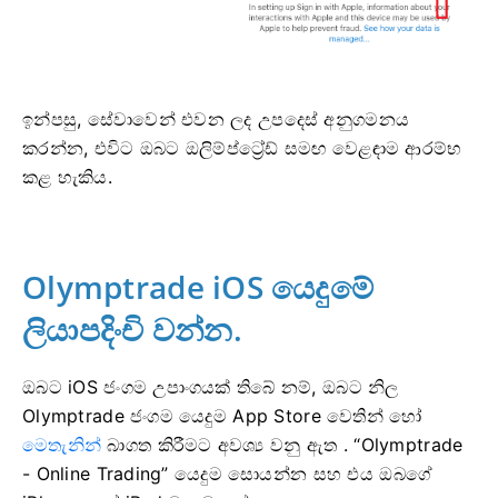
ඉන්පසු, සේවාවෙන් එවන ලද උපදෙස් අනුගමනය
කරන්න, එවිට ඔබට ඔලිම්ප්ට්‍රේඩ් සමඟ වෙළඳාම ආරම්භ
කළ හැකිය.
Olymptrade iOS යෙදුමේ
ලියාපදිංචි වන්න.
ඔබට iOS ජංගම උපාංගයක් තිබේ නම්, ඔබට නිල
Olymptrade ජංගම යෙදුම App Store වෙතින් හෝ
මෙතැනින්
බාගත කිරීමට අවශ්‍ය වනු ඇත . “Olymptrade
- Online Trading” යෙදුම සොයන්න සහ එය ඔබගේ