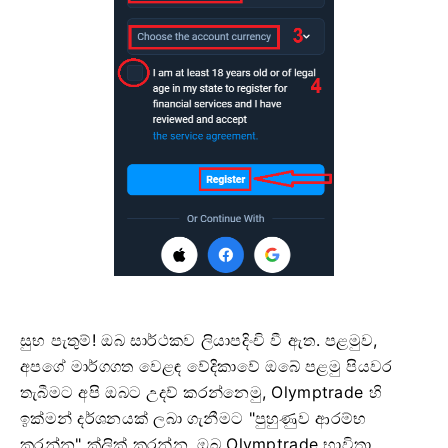
සුභ පැතුම්! ඔබ සාර්ථකව ලියාපදිංචි වී ඇත. පළමුව,
අපගේ මාර්ගගත වෙළඳ වේදිකාවේ ඔබේ පළමු පියවර
තැබීමට අපි ඔබට උදව් කරන්නෙමු, Olymptrade හි
ඉක්මන් දර්ශනයක් ලබා ගැනීමට "පුහුණුව ආරම්භ
කරන්න" ක්ලික් කරන්න, ඔබ Olymptrade භාවිතා