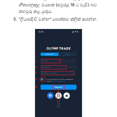
නීත්‍යානුකූල වයසක (අවුරුදු 18 ට වැඩි) බව
තහවුරු කළ යුතුය.
"ලියාපදිංචි වන්න" බොත්තම ක්ලික් කරන්න