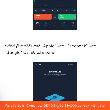
සමාජ ලියාපදිංචියකදී “Apple” හෝ “Facebook” හෝ
“Google” මත ක්ලික් කරන්න.
ලියාපදිංචි වන්න Olymptrade DEMO ගිණුමට $10,000 නොමිලේ ලබා ගන්න