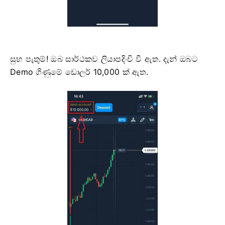
සුභ පැතුම්! ඔබ සාර්ථකව ලියාපදිංචි වී ඇත. දැන් ඔබට
Demo ගිණුමේ ඩොලර් 10,000 ක් ඇත.