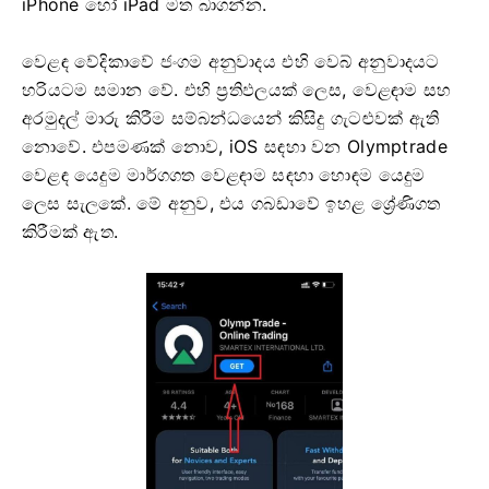
iPhone හෝ iPad මත බාගන්න.
වෙළඳ වේදිකාවේ ජංගම අනුවාදය එහි වෙබ් අනුවාදයට
හරියටම සමාන වේ. එහි ප්‍රතිඵලයක් ලෙස, වෙළඳාම සහ
අරමුදල් මාරු කිරීම සම්බන්ධයෙන් කිසිදු ගැටළුවක් ඇති
නොවේ. එපමණක් නොව, iOS සඳහා වන Olymptrade
වෙළඳ යෙදුම මාර්ගගත වෙළඳාම සඳහා හොඳම යෙදුම
ලෙස සැලකේ. මේ අනුව, එය ගබඩාවේ ඉහළ ශ්‍රේණිගත
කිරීමක් ඇත.