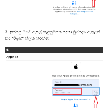
3. ඉන්පසු ඔබේ ඇපල් හැඳුනුම්පත සඳහා මුරපදය ඇතුළත්
කර "ඊළඟ" ක්ලික් කරන්න.