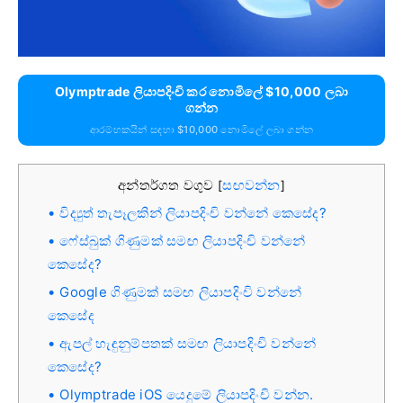
Olymptrade ලියාපදිංචි කර නොමිලේ $10,000 ලබා
ගන්න
ආරම්භකයින් සඳහා $10,000 නොමිලේ ලබා ගන්න
අන්තර්ගත වගුව
සඟවන්න
[
]
විද්‍යුත් තැපෑලකින් ලියාපදිංචි වන්නේ කෙසේද?
ෆේස්බුක් ගිණුමක් සමඟ ලියාපදිංචි වන්නේ
කෙසේද?
Google ගිණුමක් සමඟ ලියාපදිංචි වන්නේ
කෙසේද
ඇපල් හැඳුනුම්පතක් සමඟ ලියාපදිංචි වන්නේ
කෙසේද?
Olymptrade iOS යෙදුමේ ලියාපදිංචි වන්න.