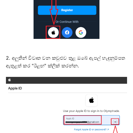
2. අලුතින් විවෘත වන කවුළුව තුළ ඔබේ ඇපල් හැඳුනුම්පත
ඇතුළත් කර "ඊළඟ" ක්ලික් කරන්න.