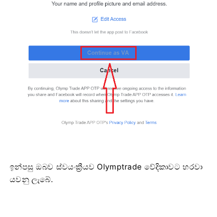
ඉන්පසු ඔබව ස්වයංක්‍රීයව Olymptrade වේදිකාවට හරවා
යවනු ලැබේ.