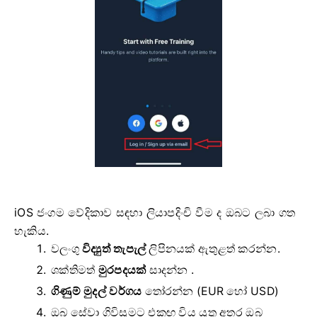
iOS ජංගම වේදිකාව සඳහා ලියාපදිංචි වීම ද ඔබට ලබා ගත
හැකිය.
වලංගු
විද්‍යුත් තැපැල්
ලිපිනයක් ඇතුළත් කරන්න.
ශක්තිමත්
මුරපදයක්
සාදන්න .
ගිණුම් මුදල් වර්ගය
තෝරන්න
(EUR හෝ USD)
ඔබ සේවා ගිවිසුමට එකඟ විය යුතු අතර ඔබ