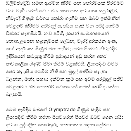
ඔලිම්ප්ට්‍රේඩ් සමඟ ආරම්භ කිරීම යනු පෝරමයක් පිරවීමට
වඩා වැඩි යමක් වේ - එය සත්‍යාපන අවශ්‍යතා සපුරාලීම,
නිවැරදි ගිණුම් වර්ගය තෝරා ගැනීම සහ ඔබට ඉක්මනින්
වෙළඳාම් කිරීමට අරමුදල් සැපයිය හැකි වන පරිදි ගෙවීම්
විස්තර සැකසීමයි. නව පරිශීලකයන් සාමාන්‍යයෙන්
නොගැලපෙන හැඳුනුම්පත් ලේඛන, වැරදි දුරකථන අංක,
හෝ ආදර්ශන ගිණුම මඟ හැරීම; මෙම පියවර නිවැරදිව
ඉදිරියෙන් කටයුතු කිරීම ප්‍රමාදයන් අඩු කරන අතර
තාවකාලික ගිණුම් සීමා කිරීම් වළක්වයි. ලියාපදිංචි වීමට
පෙර කලාපීය ගෙවීම් නීති සහ මුදල් තේරීම් සලකා
බලන්න, මන්ද සහාය දක්වන ක්‍රම සහ අවම අරමුදල් සජීවී
වෙළඳාමට ඔබ කෙතරම් වේගයෙන් ගමන් කරයිද යන්න
බලපායි.
මෙම ඇවිදීම ඔබගේ Olymptrade ගිණුම සෑදීම සහ
ලියාපදිංචි කිරීම හරහා පියවරෙන් පියවර ඔබව ගෙන යයි:
අවශ්‍ය පුද්ගලික තොරතුරු, සත්‍යාපනය සඳහා ලේඛන