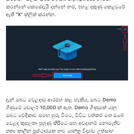
කරන්නේ කෙසේදැයි දන්නේ නම්, ඉහළ දකුණු කෙළවරේ
ඇති "X" ක්ලික් කරන්න.
දැන් ඔබට වෙළඳාම ආරම්භ කළ හැකිය, ඔබට Demo
ගිණුමේ ඩොලර් 10,000 ක් ඇත. Demo ගිණුමක් යනු
ඔබට වේදිකාව සමඟ හුරු වීමට, විවිධ වත්කම් මත ඔබේ
වෙළඳ කුසලතා පුහුණු කිරීමට සහ අවදානම් නොමැතිව
තත්‍ය කාලීන ප්‍රස්ථාරයක නව යාන්ත්‍ර විද්‍යාව උත්සාහ