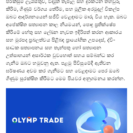
පිරික්සුම් ලැයිස්තුව, විද්‍යුත් තැපෑල සහ දුරකථන තහවුරු
කිරීම, ගිණුම් වර්ගය තේරීම, සහ මූලික අරමුදල් විකල්ප
ඔබට ආදර්ශනයෙන් සජීවී වෙළඳාමට මාරු විය හැක. ඔබට
අපේක්ෂිත සත්‍යාපන කාල නියමයන්, පොදු ප්‍රතික්ෂේප
කිරීමේ හේතු සහ ලේඛන නැවත ඉදිරිපත් කරන ආකාරය
සහ මුරපද ප්‍රබලත්වය පිළිබඳ ප්‍රායෝගික උපදෙස්, ද්වි-
සාධක සත්‍යාපනය සහ තැන්පතු හෝ සත්‍යාපන
උත්සාහයන් අසාර්ථක වුවහොත් සහය සම්බන්ධ කර
ගැනීම ඔබට හමුවනු ඇත. පළමු පිවිසුමේදී ඇතිවන
ඝර්ෂණය අවම කර ගැනීමට සහ වෙළඳාමට පෙර ඔබේ
ගිණුම සුරක්ෂිත කිරීමට මෙම පියවර අනුගමනය කරන්න.