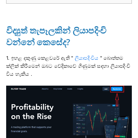
විද්‍යුත් තැපෑලකින් ලියාපදිංචි
වන්නේ කෙසේද?
1. ඉහළ දකුණු කෙළවරේ ඇති "
ලියාපදිංචිය
" බොත්තම
ක්ලික් කිරීමෙන් ඔබට වේදිකාවේ ගිණුමක් සඳහා ලියාපදිංචි
විය හැකිය .