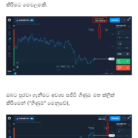
කිරීමට මෙවලමකි.
ඔබට පුරවා ගැනීමට අවශ්‍ය සජීවී ගිණුම මත ක්ලික්
කිරීමෙන් ("ගිණුම්" මෙනුවේ),