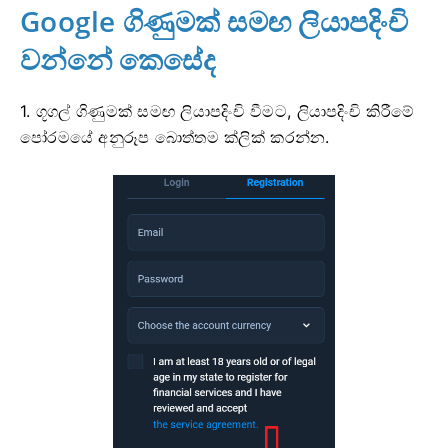
Google ගිණුමක් සමඟ ලියාපදිංචි
වන්නේ කෙසේද
1. ගූගල් ගිණුමක් සමඟ ලියාපදිංචි වීමට, ලියාපදිංචි කිරීමේ
පෝරමයේ අනුරූප බොත්තම ක්ලික් කරන්න.