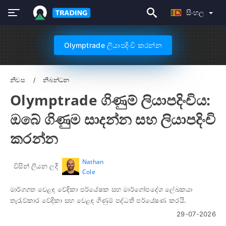
සිංහල
Olymptrade ලියාපදිංචි කරන්න
නිවස
නිබන්ධන
Olymptrade ගිණුම් ලියාපදිංචිය:
ඔබේ ගිණුම සාදන්න සහ ලියාපදිංචි
කරන්න
Nathan
විසින් ලියන ලදී
Cole
මාර්ගගත වෙළඳ වේදිකා පර්යේෂක සහ මාර්ගෝපදේශ ලේඛකයා
තැරැව්කාර වේදිකා සහ වෙළඳ ගිණුම් පද්ධති පර්යේෂණ කරයි.
29-07-2026