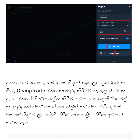
අවසාන වශයෙන්, ඔබ ඔබේ විද්‍යුත් තැපෑලට ප්‍රවේශ වන
විට, Olymptrade ඔබට තහවුරු කිරීමේ තැපෑලක් එවනු
ඇත. ඔබගේ ගිණුම සක්‍රිය කිරීමට එම තැපෑලෙහි "ඊමේල්
තහවුරු කරන්න" බොත්තම ක්ලික් කරන්න. එවිට, ඔබ
ඔබගේ ගිණුම ලියාපදිංචි කිරීම සහ සක්‍රිය කිරීම අවසන්
කරනු ඇත.