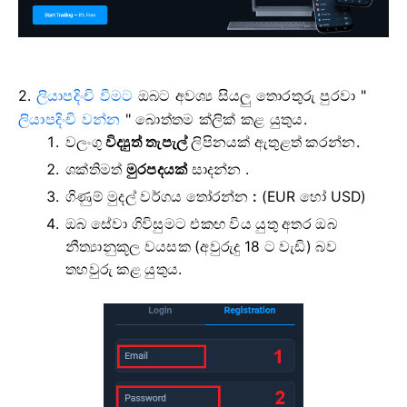
2.
ලියාපදිංචි වීමට
ඔබට අවශ්‍ය සියලු තොරතුරු පුරවා "
ලියාපදිංචි වන්න
" බොත්තම ක්ලික් කළ යුතුය.
වලංගු
විද්‍යුත් තැපැල්
ලිපිනයක් ඇතුළත් කරන්න.
ශක්තිමත්
මුරපදයක්
සාදන්න .
ගිණුම් මුදල් වර්ගය තෝරන්න
:
(EUR හෝ USD)
ඔබ සේවා ගිවිසුමට එකඟ විය යුතු අතර ඔබ
නීත්‍යානුකූල වයසක (අවුරුදු 18 ට වැඩි) බව
තහවුරු කළ යුතුය.