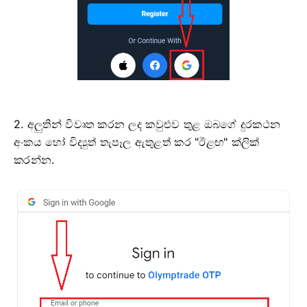
2. අලුතින් විවෘත කරන ලද කවුළුව තුළ ඔබගේ දුරකථන
අංකය හෝ විද්‍යුත් තැපෑල ඇතුළත් කර "ඊළඟ" ක්ලික්
කරන්න.