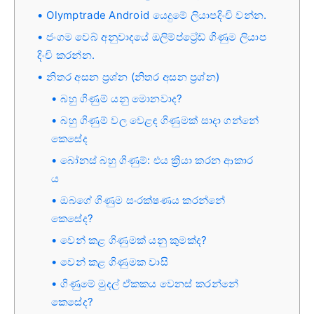
Olymptrade Android යෙදුමේ ලියාපදිංචි වන්න.
ජංගම වෙබ් අනුවාදයේ ඔලිම්ප්ට්‍රේඩ් ගිණුම ලියාප
දිංචි කරන්න.
නිතර අසන ප්‍රශ්න (නිතර අසන ප්‍රශ්න)
බහු ගිණුම් යනු මොනවාද?
බහු ගිණුම් වල වෙළඳ ගිණුමක් සාදා ගන්නේ
කෙසේද
බෝනස් බහු ගිණුම්: එය ක්‍රියා කරන ආකාර
ය
ඔබගේ ගිණුම සංරක්ෂණය කරන්නේ
කෙසේද?
වෙන් කළ ගිණුමක් යනු කුමක්ද?
වෙන් කළ ගිණුමක වාසි
ගිණුමේ මුදල් ඒකකය වෙනස් කරන්නේ
කෙසේද?