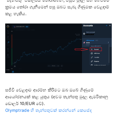
ක්‍රමය තෝරා ගැනීමෙන් පසු ඔබට සැබෑ ගිණුමක වෙළඳාම්
කළ හැකිය.
සජීවී වෙළඳාම ආරම්භ කිරීමට ඔබ ඔබේ ගිණුමේ
ආයෝජනයක් කළ යුතුය (අවම තැන්පතු මුදල ඇමරිකානු
ඩොලර් 10/EUR වේ).
Olymptrade හි තැන්පතුවක් කරන්නේ කෙසේද