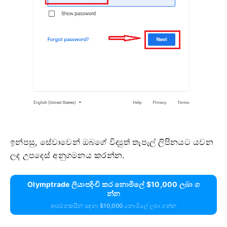
ඉන්පසු, සේවාවෙන් ඔබගේ විද්‍යුත් තැපැල් ලිපිනයට යවන
ලද උපදෙස් අනුගමනය කරන්න.
Olymptrade ලියාපදිංචි කර නොමිලේ $10,000 ලබා ග
න්න
ආරම්භකයින් සඳහා $10,000 නොමිලේ ලබා ගන්න