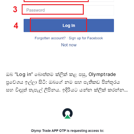
ඔබ “Log in” බොත්තම ක්ලික් කළ පසු, Olymptrade
ප්‍රවේශය ඉල්ලා සිටී: ඔබගේ නම සහ පැතිකඩ පින්තූරය
සහ විද්‍යුත් තැපැල් ලිපිනය. ඉදිරියට යන්න ක්ලික් කරන්න...