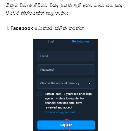
ගිණුම විවෘත කිරීමට විකල්පයක් ඇති අතර ඔබට එය සරල
පියවර කිහිපයකින් කළ හැකිය:
1.
Facebook
බොත්තම ක්ලික් කරන්න