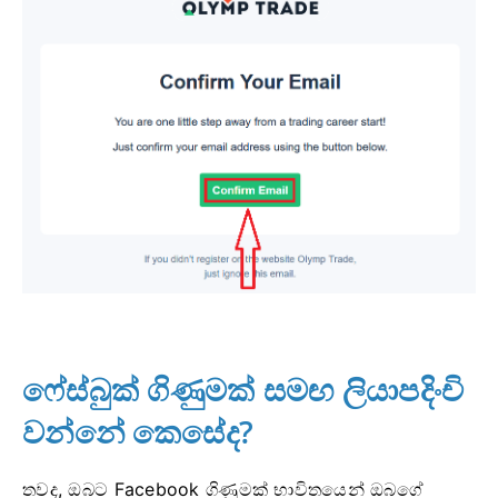
ෆේස්බුක් ගිණුමක් සමඟ ලියාපදිංචි
වන්නේ කෙසේද?
තවද, ඔබට Facebook ගිණුමක් භාවිතයෙන් ඔබගේ