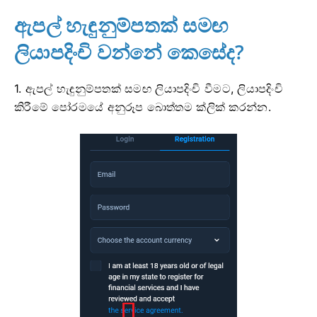
ඇපල් හැඳුනුම්පතක් සමඟ
ලියාපදිංචි වන්නේ කෙසේද?
1. ඇපල් හැඳුනුම්පතක් සමඟ ලියාපදිංචි වීමට, ලියාපදිංචි
කිරීමේ පෝරමයේ අනුරූප බොත්තම ක්ලික් කරන්න.