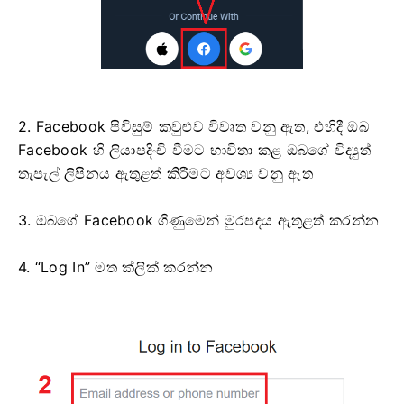
2. Facebook පිවිසුම් කවුළුව විවෘත වනු ඇත, එහිදී ඔබ
Facebook හි ලියාපදිංචි වීමට භාවිතා කළ ඔබගේ විද්‍යුත්
තැපැල් ලිපිනය ඇතුළත් කිරීමට අවශ්‍ය වනු ඇත
3. ඔබගේ Facebook ගිණුමෙන් මුරපදය ඇතුළත් කරන්න
4. “Log In” මත ක්ලික් කරන්න