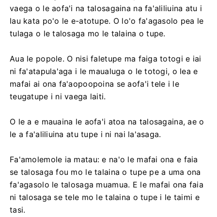
vaega o le aofa'i na talosagaina na fa'aliliuina atu i
lau kata po'o le e-atotupe. O lo'o fa'agasolo pea le
tulaga o le talosaga mo le talaina o tupe.
Aua le popole. O nisi faletupe ma faiga totogi e iai
ni fa'atapula'aga i le maualuga o le totogi, o lea e
mafai ai ona fa'aopoopoina se aofa'i tele i le
teugatupe i ni vaega laiti.
O le a e mauaina le aofa'i atoa na talosagaina, ae o
le a fa'aliliuina atu tupe i ni nai la'asaga.
Fa'amolemole ia matau: e na'o le mafai ona e faia
se talosaga fou mo le talaina o tupe pe a uma ona
fa'agasolo le talosaga muamua. E le mafai ona faia
ni talosaga se tele mo le talaina o tupe i le taimi e
tasi.