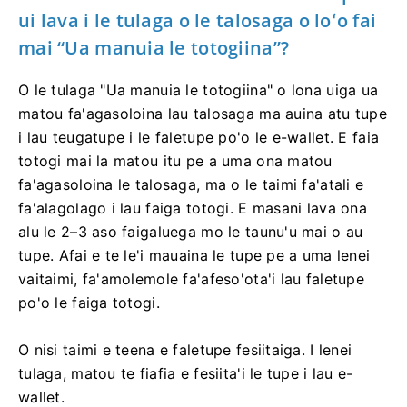
ui lava i le tulaga o le talosaga o loʻo fai
mai “Ua manuia le totogiina”?
O le tulaga "Ua manuia le totogiina" o lona uiga ua
matou fa'agasoloina lau talosaga ma auina atu tupe
i lau teugatupe i le faletupe po'o le e-wallet. E faia
totogi mai la matou itu pe a uma ona matou
fa'agasoloina le talosaga, ma o le taimi fa'atali e
fa'alagolago i lau faiga totogi. E masani lava ona
alu le 2–3 aso faigaluega mo le taunu'u mai o au
tupe. Afai e te le'i mauaina le tupe pe a uma lenei
vaitaimi, fa'amolemole fa'afeso'ota'i lau faletupe
po'o le faiga totogi.
O nisi taimi e teena e faletupe fesiitaiga. I lenei
tulaga, matou te fiafia e fesiita'i le tupe i lau e-
wallet.