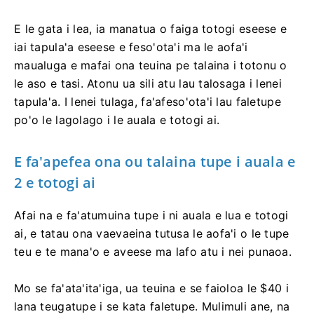
E le gata i lea, ia manatua o faiga totogi eseese e
iai tapula'a eseese e feso'ota'i ma le aofa'i
maualuga e mafai ona teuina pe talaina i totonu o
le aso e tasi. Atonu ua sili atu lau talosaga i lenei
tapula'a. I lenei tulaga, fa'afeso'ota'i lau faletupe
po'o le lagolago i le auala e totogi ai.
E fa'apefea ona ou talaina tupe i auala e
2 e totogi ai
Afai na e fa'atumuina tupe i ni auala e lua e totogi
ai, e tatau ona vaevaeina tutusa le aofa'i o le tupe
teu e te mana'o e aveese ma lafo atu i nei punaoa.
Mo se fa'ata'ita'iga, ua teuina e se faioloa le $40 i
lana teugatupe i se kata faletupe. Mulimuli ane, na