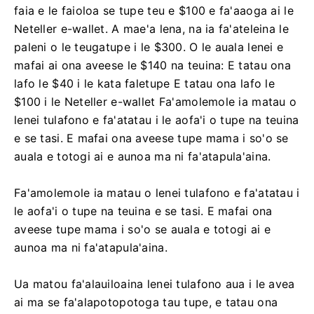
faia e le faioloa se tupe teu e $100 e fa'aaoga ai le
Neteller e-wallet. A mae'a lena, na ia fa'ateleina le
paleni o le teugatupe i le $300. O le auala lenei e
mafai ai ona aveese le $140 na teuina: E tatau ona
lafo le $40 i le kata faletupe E tatau ona lafo le
$100 i le Neteller e-wallet Fa'amolemole ia matau o
lenei tulafono e fa'atatau i le aofa'i o tupe na teuina
e se tasi. E mafai ona aveese tupe mama i so'o se
auala e totogi ai e aunoa ma ni fa'atapula'aina.
Fa'amolemole ia matau o lenei tulafono e fa'atatau i
le aofa'i o tupe na teuina e se tasi. E mafai ona
aveese tupe mama i so'o se auala e totogi ai e
aunoa ma ni fa'atapula'aina.
Ua matou fa'alauiloaina lenei tulafono aua i le avea
ai ma se fa'alapotopotoga tau tupe, e tatau ona