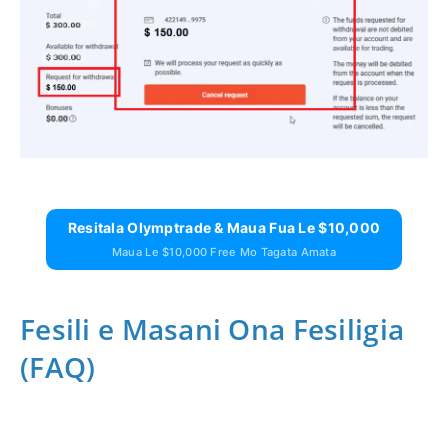
Resitala Olymptrade & Maua Fua Le $10,000
Maua Le $10,000 Free Mo Tagata Amata
Fesili e Masani Ona Fesiligia
(FAQ)