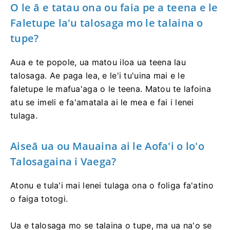
O le ā e tatau ona ou faia pe a teena e le
Faletupe la'u talosaga mo le talaina o
tupe?
Aua e te popole, ua matou iloa ua teena lau
talosaga. Ae paga lea, e le'i tu'uina mai e le
faletupe le mafua'aga o le teena. Matou te lafoina
atu se imeli e fa'amatala ai le mea e fai i lenei
tulaga.
Aiseā ua ou Mauaina ai le Aofa'i o lo'o
Talosagaina i Vaega?
Atonu e tula'i mai lenei tulaga ona o foliga fa'atino
o faiga totogi.
Ua e talosaga mo se talaina o tupe, ma ua na'o se