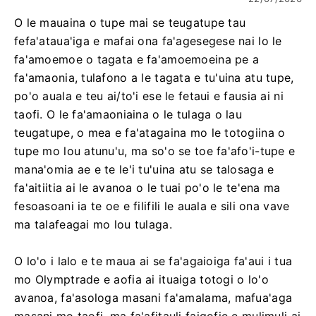
O le mauaina o tupe mai se teugatupe tau
fefa'ataua'iga e mafai ona fa'agesegese nai lo le
fa'amoemoe o tagata e fa'amoemoeina pe a
fa'amaonia, tulafono a le tagata e tu'uina atu tupe,
po'o auala e teu ai/to'i ese le fetaui e fausia ai ni
taofi. O le fa'amaoniaina o le tulaga o lau
teugatupe, o mea e fa'atagaina mo le totogiina o
tupe mo lou atunu'u, ma so'o se toe fa'afo'i-tupe e
mana'omia ae e te le'i tu'uina atu se talosaga e
fa'aitiitia ai le avanoa o le tuai po'o le te'ena ma
fesoasoani ia te oe e filifili le auala e sili ona vave
ma talafeagai mo lou tulaga.
O lo'o i lalo e te maua ai se fa'agaioiga fa'aui i tua
mo Olymptrade e aofia ai ituaiga totogi o lo'o
avanoa, fa'asologa masani fa'amalama, mafua'aga