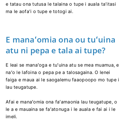
e tatau ona tutusa le talaina o tupe i auala ta'itasi
ma le aofa'i o tupe e totogi ai.
E manaʻomia ona ou tuʻuina
atu ni pepa e tala ai tupe?
E leai se manaʻoga e tuʻuina atu se mea muamua, e
naʻo le lafoina o pepa pe a talosagaina. O lenei
faiga e maua ai le saogalemu faaopoopo mo tupe i
lau teugatupe.
Afai e manaʻomia ona faʻamaonia lau teugatupe, o
le a e mauaina se faʻatonuga i le auala e fai ai i le
imeli.