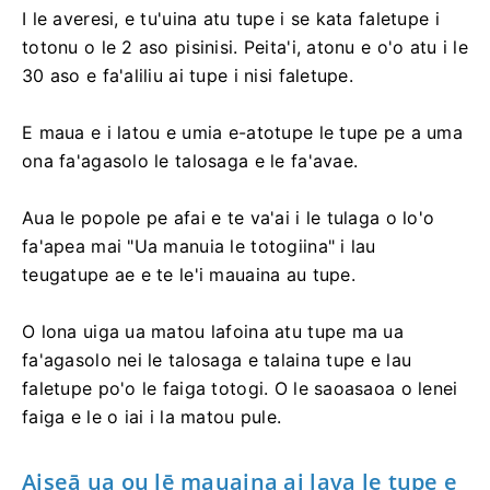
I le averesi, e tu'uina atu tupe i se kata faletupe i
totonu o le 2 aso pisinisi. Peita'i, atonu e o'o atu i le
30 aso e fa'aliliu ai tupe i nisi faletupe.
E maua e i latou e umia e-atotupe le tupe pe a uma
ona fa'agasolo le talosaga e le fa'avae.
Aua le popole pe afai e te va'ai i le tulaga o lo'o
fa'apea mai "Ua manuia le totogiina" i lau
teugatupe ae e te le'i mauaina au tupe.
O lona uiga ua matou lafoina atu tupe ma ua
fa'agasolo nei le talosaga e talaina tupe e lau
faletupe po'o le faiga totogi. O le saoasaoa o lenei
faiga e le o iai i la matou pule.
Aiseā ua ou lē mauaina ai lava le tupe e