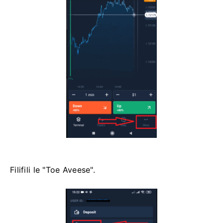
Filifili le "Toe Aveese".