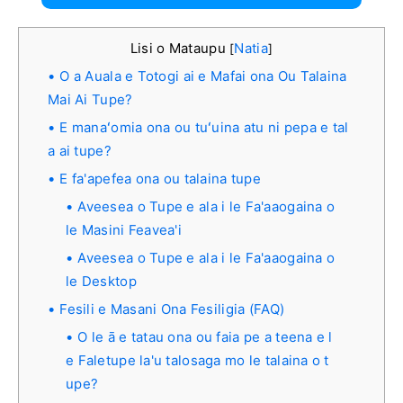
Lisi o Mataupu
Natia
[
]
O a Auala e Totogi ai e Mafai ona Ou Talaina
Mai Ai Tupe?
E manaʻomia ona ou tuʻuina atu ni pepa e tal
a ai tupe?
E fa'apefea ona ou talaina tupe
Aveesea o Tupe e ala i le Fa'aaogaina o
le Masini Feavea'i
Aveesea o Tupe e ala i le Fa'aaogaina o
le Desktop
Fesili e Masani Ona Fesiligia (FAQ)
O le ā e tatau ona ou faia pe a teena e l
e Faletupe la'u talosaga mo le talaina o t
upe?