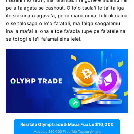
masani mo taofi, ma fa'afitauli faigofie e mulimuli ai
pe a fa'agata se cashout. O lo'o taula'i le ta'ita'iga
ile siakiina o agava'a, pepa mana'omia, tulituliloaina
o se talosaga o lo'o fa'atali, ma faiga saogalemu
ina ia mafai ai ona e toe fa'aola tupe pe fa'ateleina
se totogi e le'i fa'amalieina lelei.
Resitala Olymptrade & Maua Fua Le $10,000
Maua Le $10,000 Free Mo Tagata Amata