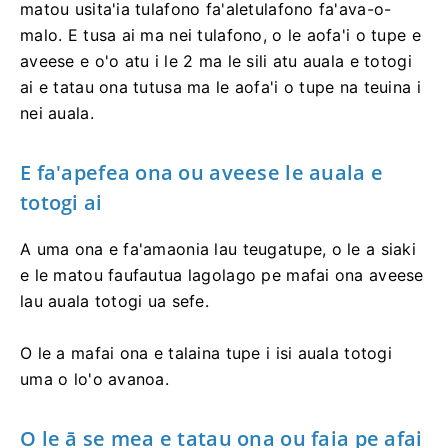
matou usita'ia tulafono fa'aletulafono fa'ava-o-
malo. E tusa ai ma nei tulafono, o le aofa'i o tupe e
aveese e o'o atu i le 2 ma le sili atu auala e totogi
ai e tatau ona tutusa ma le aofa'i o tupe na teuina i
nei auala.
E fa'apefea ona ou aveese le auala e
totogi ai
A uma ona e fa'amaonia lau teugatupe, o le a siaki
e le matou faufautua lagolago pe mafai ona aveese
lau auala totogi ua sefe.
O le a mafai ona e talaina tupe i isi auala totogi
uma o lo'o avanoa.
O le ā se mea e tatau ona ou faia pe afai