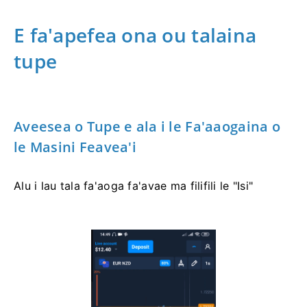
E fa'apefea ona ou talaina
tupe
Aveesea o Tupe e ala i le Fa'aaogaina o
le Masini Feavea'i
Alu i lau tala fa'aoga fa'avae ma filifili le "Isi"