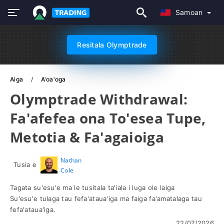
Samoan
Resitala Olymptrade
Aiga
A'oa'oga
Olymptrade Withdrawal:
Fa'afefea ona To'esea Tupe,
Metotia & Fa'agaioiga
Nathan
Tusia e
Cole
Tagata su'esu'e ma le tusitala ta'iala i luga ole laiga
Su'esu'e tulaga tau fefa'ataua'iga ma faiga fa'amatalaga tau
fefa'ataua'iga.
22/07/2026