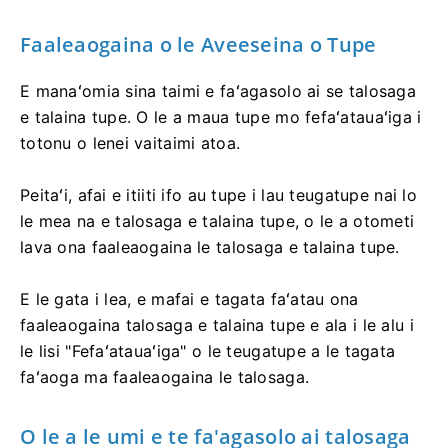
Faaleaogaina o le Aveeseina o Tupe
E manaʻomia sina taimi e faʻagasolo ai se talosaga
e talaina tupe. O le a maua tupe mo fefaʻatauaʻiga i
totonu o lenei vaitaimi atoa.
Peitaʻi, afai e itiiti ifo au tupe i lau teugatupe nai lo
le mea na e talosaga e talaina tupe, o le a otometi
lava ona faaleaogaina le talosaga e talaina tupe.
E le gata i lea, e mafai e tagata faʻatau ona
faaleaogaina talosaga e talaina tupe e ala i le alu i
le lisi "Fefaʻatauaʻiga" o le teugatupe a le tagata
faʻaoga ma faaleaogaina le talosaga.
O le a le umi e te fa'agasolo ai talosaga