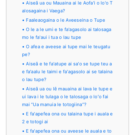
Aiseā ua ou Mauaina ai le Aofa'i o lo'o T
alosagaina i Vaega?
Faaleaogaina o le Aveeseina o Tupe
O le a le umi e te fa'agasolo ai talosaga
mo le fa'aui i tua o lau tupe
O afea e aveese ai tupe mai le teugatu
pe?
Aiseā e te fa'atupe ai sa'o se tupe teu a
e fa'aalu le taimi e fa'agasolo ai se talaina
o lau tupe?
Aiseā ua ou lē mauaina ai lava le tupe e
ui lava i le tulaga o le talosaga o loʻo fai
mai “Ua manuia le totogiina”?
E fa'apefea ona ou talaina tupe i auala e
2 e totogi ai
E fa'apefea ona ou aveese le auala e to