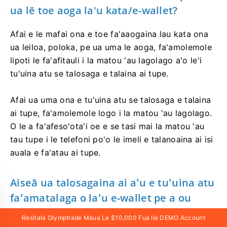
ua lē toe aoga la'u kata/e-wallet?
Afai e le mafai ona e toe fa'aaogaina lau kata ona
ua leiloa, poloka, pe ua uma le aoga, fa'amolemole
lipoti le fa'afitauli i la matou 'au lagolago a'o le'i
tu'uina atu se talosaga e talaina ai tupe.
Afai ua uma ona e tu'uina atu se talosaga e talaina
ai tupe, fa'amolemole logo i la matou 'au lagolago.
O le a fa'afeso'ota'i oe e se tasi mai la matou 'au
tau tupe i le telefoni po'o le imeli e talanoaina ai isi
auala e fa'atau ai tupe.
Aiseā ua talosagaina ai aʻu e tuʻuina atu
faʻamatalaga o laʻu e-wallet pe a ou
manaʻo e talaina tupe i laʻu kata
Resitala Olymptrade Maua Le $10,000 Fua Ile DEMO Account