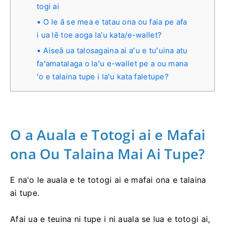
togi ai
O le ā se mea e tatau ona ou faia pe afa
i ua lē toe aoga la'u kata/e-wallet?
Aiseā ua talosagaina ai aʻu e tuʻuina atu
faʻamatalaga o laʻu e-wallet pe a ou mana
ʻo e talaina tupe i laʻu kata faletupe?
O a Auala e Totogi ai e Mafai
ona Ou Talaina Mai Ai Tupe?
E na'o le auala e te totogi ai e mafai ona e talaina
ai tupe.
Afai ua e teuina ni tupe i ni auala se lua e totogi ai,