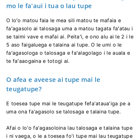
mo le fa'aui i tua o lau tupe
O loʻo matou faia le mea sili matou te mafaia e
faʻagasolo ai talosaga uma a matou tagata faʻatau i
se taimi vave e mafai ai. Peitaʻi, e ono alu ai le 2 i le
5 aso faigaluega e talaina ai tupe. O le umi o le
faʻagasologa o talosaga e faʻalagolago i le auala e
te faʻaaogaina e totogi ai.
O afea e aveese ai tupe mai le
teugatupe?
E toesea tupe mai le teugatupe fefa'ataua'iga pe a
uma ona fa'agasolo se talosaga e talaina tupe.
Afai o lo'o fa'agasoloina lau talosaga e talaina tupe
i ni vaega, o le a toesea fo'i tupe mai lau teugatupe