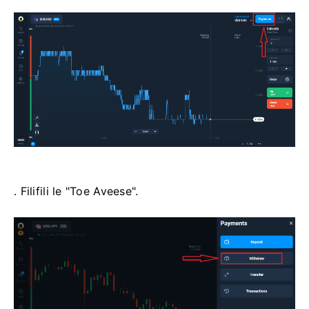
. Filifili le "Toe Aveese".