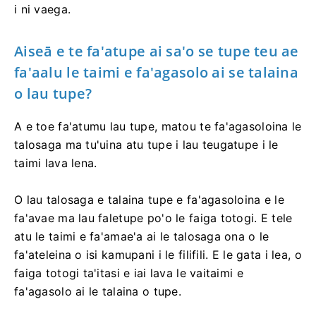
i ni vaega.
Aiseā e te fa'atupe ai sa'o se tupe teu ae
fa'aalu le taimi e fa'agasolo ai se talaina
o lau tupe?
A e toe fa'atumu lau tupe, matou te fa'agasoloina le
talosaga ma tu'uina atu tupe i lau teugatupe i le
taimi lava lena.
O lau talosaga e talaina tupe e fa'agasoloina e le
fa'avae ma lau faletupe po'o le faiga totogi. E tele
atu le taimi e fa'amae'a ai le talosaga ona o le
fa'ateleina o isi kamupani i le filifili. E le gata i lea, o
faiga totogi ta'itasi e iai lava le vaitaimi e
fa'agasolo ai le talaina o tupe.