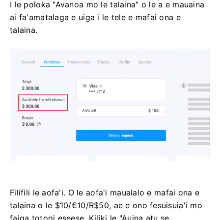
I le poloka "Avanoa mo le talaina" o le a e mauaina
ai fa'amatalaga e uiga i le tele e mafai ona e
talaina.
Filifili le aofa'i. O le aofa'i maualalo e mafai ona e
talaina o le $10/€10/R$50, ae e ono fesuisuia'i mo
faiga totogi eseese. Kiliki le "Auina atu se