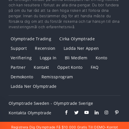
och kan resultera i förlust av alla dina pengar. Du bör fundera
på om du har råd att ta den höga risken att förlora dina
pengar. Innan du bestämmer dig för att handla måste du
försäkra dig om att du förstår riskerna och tar hänsyn till dina
investeringsmål och erfarenhetsnivå.
Olymptrade Trading
Cirka Olymptrade
Support
Recension
Ladda Ner Appen
Verifiering
Logga In
Bli Medlem
Konto
Partner
Kontakt
Öppet Konto
FAQ
Demokonto
Remissprogram
Ladda Ner Olymptrade
Olymptrade Sweden - Olymptrade Sverige
Kontakta Olymptrade
Registrera Dig Olymptrade Få $10 000 Gratis Till DEMO-Kontot