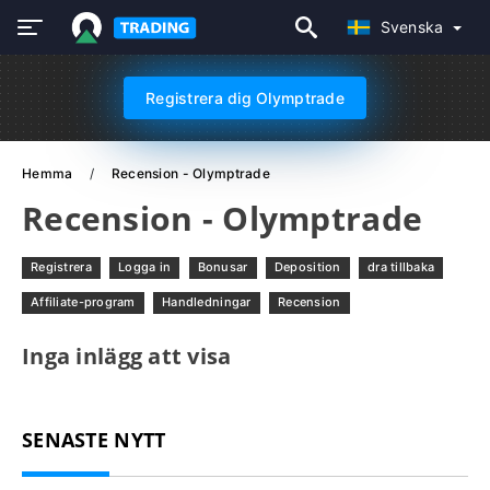
Svenska
Registrera dig Olymptrade
Hemma
Recension - Olymptrade
Recension - Olymptrade
Registrera
Logga in
Bonusar
Deposition
dra tillbaka
Affiliate-program
Handledningar
Recension
Inga inlägg att visa
SENASTE NYTT