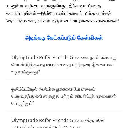
பயனுள்ள வழியை வழங்குகிறது. இந்த வாய்ப்பைத்
தவறவிடாதீர்கள்—இன்றே நண்பர்களைப் பரிந்துரைக்கத்
தொடங்குங்கள், உங்கள் வருமானம் உயர்வதைக் காணுங்கள்!
அடிக்கடி கேட்கப்படும் கேள்விகள்
Olymptrade Refer Friends போனஸை நான் எவ்வாறு
செயல்படுத்துவது மற்றும் எனது பரிந்துரை இணைப்பை
உருவாக்குவது?
ஒலிம்ப்ட்ரேடில் நண்பர்களுக்கான போனஸைப்
பெறுவதற்கு என்ன தகுதி மற்றும் சரிபார்ப்புத் தேவைகள்
பொருந்தும்?
Olymptrade Refer Friends போனஸுக்கு 60%
கமிஷன் எப்படி கணக்கிடப்படுகிறது?