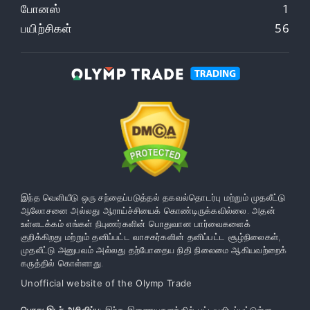
போனஸ்
1
பயிற்சிகள்
56
இந்த வெளியீடு ஒரு சந்தைப்படுத்தல் தகவல்தொடர்பு மற்றும் முதலீட்டு
ஆலோசனை அல்லது ஆராய்ச்சியைக் கொண்டிருக்கவில்லை. அதன்
உள்ளடக்கம் எங்கள் நிபுணர்களின் பொதுவான பார்வைகளைக்
குறிக்கிறது மற்றும் தனிப்பட்ட வாசகர்களின் தனிப்பட்ட சூழ்நிலைகள்,
முதலீட்டு அனுபவம் அல்லது தற்போதைய நிதி நிலைமை ஆகியவற்றைக்
கருத்தில் கொள்ளாது.
Unofficial website of the Olymp Trade
பொது இடர் அறிவிப்பு
: இந்த இணையதளத்தில் பட்டியலிடப்பட்டுள்ள