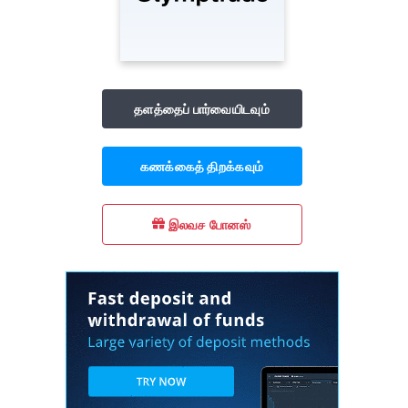
தளத்தைப் பார்வையிடவும்
கணக்கைத் திறக்கவும்
இலவச போனஸ்