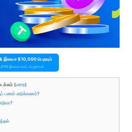
 & இலவச $10,000 பெறவும்
0,000 இலவசமாகப் பெறுங்கள்
டக்கம்
மறை
[
]
ப் பணம் எடுக்கலாம்?
்டுமா?
த்தல்