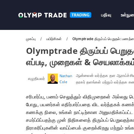
பதிவு
உள்நு
முகப்பு
பயிற்சிகள்
Olymptrade திரும்பப் பெறுதல்: பணத்தை
Olymptrade திரும்பப் பெறுதல
எப்படி, முறைகள் & செயலாக்கம
ஆன்லைன் வர்த்தக தள ஆராய்ச்சியாள
Nathan
எழுதியவர்
Cole
தரகர் தளங்கள் மற்றும் வர்த்தக 
சரிபார்ப்பு, பணம் செலுத்தும் விதிமுறைகள் அல்லது ப
போது, ​​பயனர்கள் எதிர்பார்ப்பதை விட வர்த்தகக் கணக
கணக்கு நிலை, உங்கள் நாட்டிற்கான அனுமதிக்கப்பட்ட
சமர்ப்பிப்பதற்கு முன் நிதிகளைத் திரும்பப் பெறுவ
நிராகரிப்புகளின் வாய்ப்பைக் குறைக்கிறது மற்றும