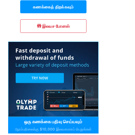
கணக்கைத் திறக்கவும்
இலவச போனஸ்
ஒரு கணக்கை பதிவு செய்யவும்
ஆரம்பநிலைக்கு $10,000 இலவசமாகப் பெறுங்கள்