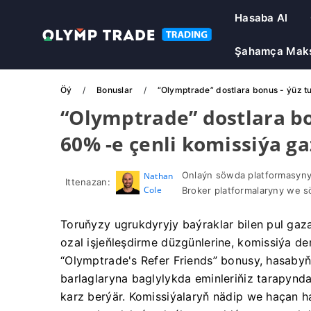
Hasaba Al
Şahamça Mak
Öý
Bonuslar
“Olymptrade” dostlara bonus - ýüz 
“Olymptrade” dostlara b
60% -e çenli komissiýa g
Onlaýn söwda platformasyny
Nathan
Ittenazan:
Cole
Broker platformalaryny we s
Toruňyzy ugrukdyryjy baýraklar bilen pul gaz
ozal işjeňleşdirme düzgünlerine, komissiýa de
“Olymptrade's Refer Friends” bonusy, hasaby
barlaglaryna baglylykda eminleriňiz tarapynd
karz berýär. Komissiýalaryň nädip we haçan 