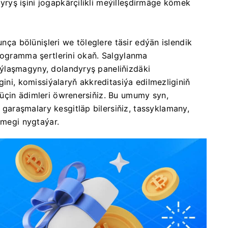
yş işini jogapkärçilikli meýilleşdirmäge kömek
unça bölünişleri we töleglere täsir edýän islendik
programma şertlerini okaň. Salgylanma
ýlaşmagyny, dolandyryş paneliňizdäki
gini, komissiýalaryň akkreditasiýa edilmezliginiň
üçin ädimleri öwrenersiňiz. Bu umumy syn,
araşmalary kesgitläp bilersiňiz, tassyklamany,
emegi nygtaýar.