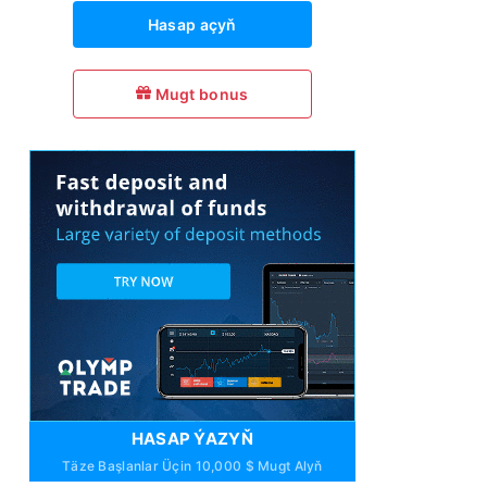
Hasap açyň
Mugt bonus
HASAP ÝAZYŇ
Täze Başlanlar Üçin 10,000 $ Mugt Alyň