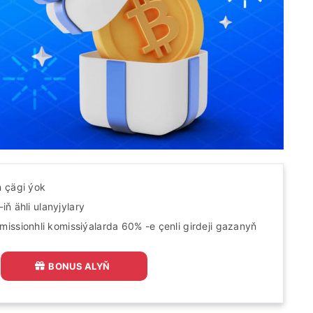
 çägi ýok
iň ähli ulanyjylary
issionhli komissiýalarda 60% -e çenli girdeji gazanyň
BONUS ALYŇ