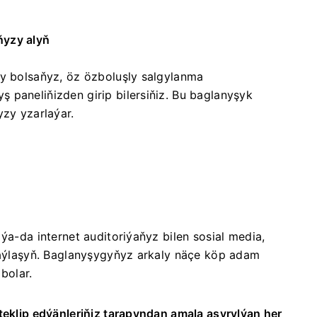
ňyzy alyň
sy bolsaňyz, öz özboluşly salgylanma
paneliňizden girip bilersiňiz. Bu baglanyşyk
yzy yzarlaýar.
ýa-da internet auditoriýaňyz bilen sosial media,
 paýlaşyň. Baglanyşygyňyz arkaly näçe köp adam
bolar.
teklip edýänleriňiz tarapyndan amala aşyrylýan her