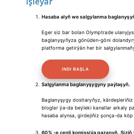
işleýär
Hasaba alyň we salgylanma baglanyşy
Eger siz bar bolan Olymptrade ulanyjy
baglanyşyňyza gönüden-göni dolandyryş 
platforma getirýän her bir salgylanmaň
INDI BAŞLA
Salgylanma baglanyşygyny paýlaşyň.
Baglanyşygy dostlaryňyz, kärdeşleriňiz 
bloglar ýa-da beýleki kanallar arkaly
hasaba alynsa, girdejiňiz şonça-da köp 
60% -e çenli komissiýa gazanyň. Siziň 