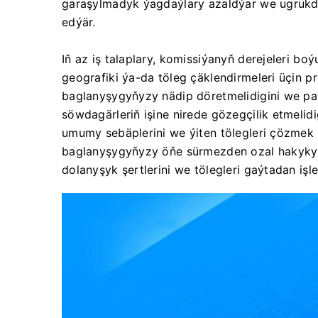
garaşylmadyk ýagdaýlary azaldýar we ugrukdyr
edýär.
Iň az iş talaplary, komissiýanyň derejeleri boý
geografiki ýa-da töleg çäklendirmeleri üçin 
baglanyşygyňyzy nädip döretmelidigini we pa
söwdagärleriň işine nirede gözegçilik etmelidi
umumy sebäplerini we ýiten tölegleri çözmek 
baglanyşygyňyzy öňe sürmezden ozal hakyky g
dolanyşyk şertlerini we tölegleri gaýtadan işl