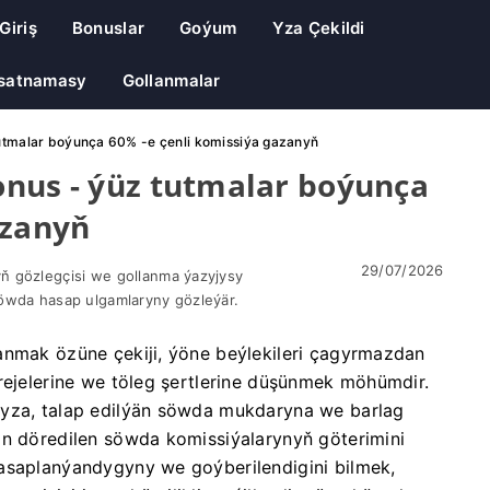
Giriş
Bonuslar
Goýum
Yza Çekildi
satnamasy
Gollanmalar
tutmalar boýunça 60% -e çenli komissiýa gazanyň
onus - ýüz tutmalar boýunça
azanyň
29/07/2026
ň gözlegçisi we gollanma ýazyjysy
öwda hasap ulgamlaryny gözleýär.
anmak özüne çekiji, ýöne beýlekileri çagyrmazdan
rejelerine we töleg şertlerine düşünmek möhümdir.
ňyza, talap edilýän söwda mukdaryna we barlag
an döredilen söwda komissiýalarynyň göterimini
hasaplanýandygyny we goýberilendigini bilmek,