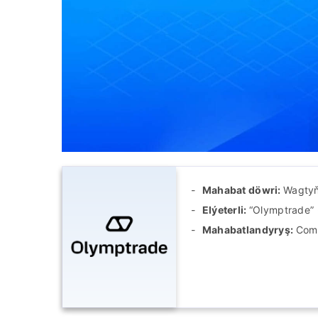
Mahabat döwri:
Wagtyň
Elýeterli:
“Olymptrade” -
Mahabatlandyryş:
Comm