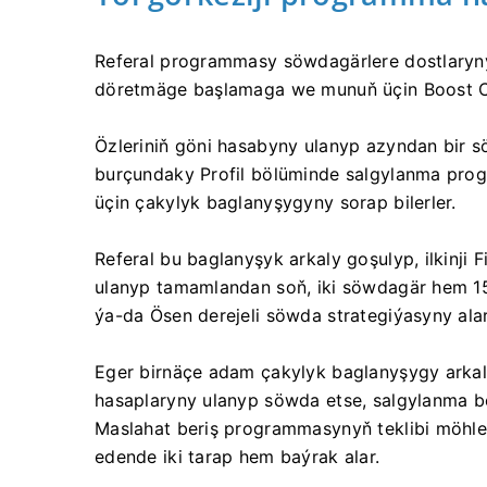
Referal programmasy söwdagärlere dostlaryn
döretmäge başlamaga we munuň üçin Boost C
Özleriniň göni hasabyny ulanyp azyndan bir
burçundaky Profil bölüminde salgylanma prog
üçin çakylyk baglanyşygyny sorap bilerler.
Referal bu baglanyşyk arkaly goşulyp, ilkinj
ulanyp tamamlandan soň, iki söwdagär hem 1
ýa-da Ösen derejeli söwda strategiýasyny alar
Eger birnäçe adam çakylyk baglanyşygy arkal
hasaplaryny ulanyp söwda etse, salgylanma be
Maslahat beriş programmasynyň teklibi möhleti
edende iki tarap hem baýrak alar.