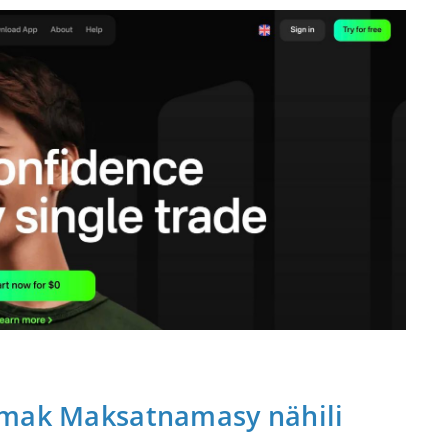
amak Maksatnamasy nähili