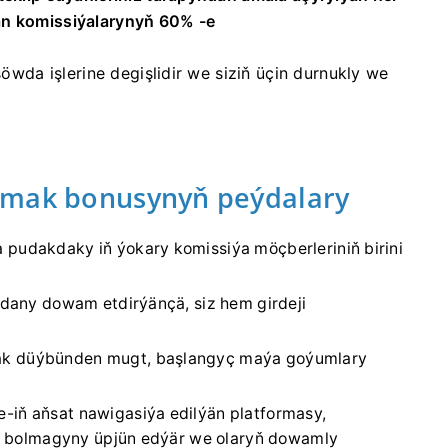
an
komissiýalarynyň 60% -e
 söwda işlerine degişlidir we siziň üçin durnukly we
rmak bonusynyň peýdalary
pudakdaky iň ýokary komissiýa möçberleriniň birini
öwdany dowam etdirýänçä, siz hem girdeji
k düýbünden mugt, başlangyç maýa goýumlary
-iň aňsat nawigasiýa edilýän platformasy,
eýe bolmagyny üpjün edýär we olaryň dowamly