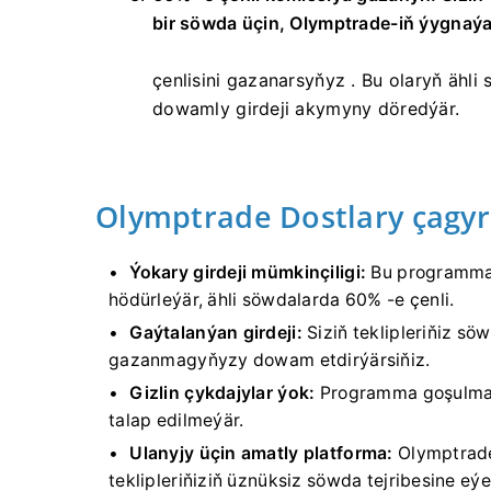
bir söwda üçin, Olymptrade-iň ýygnaý
çenlisini gazanarsyňyz
. Bu olaryň ähli
dowamly girdeji akymyny döredýär.
Olymptrade Dostlary çagy
Ýokary girdeji mümkinçiligi:
Bu programma 
hödürleýär, ähli söwdalarda 60% -e çenli.
Gaýtalanýan girdeji:
Siziň teklipleriňiz s
gazanmagyňyzy dowam etdirýärsiňiz.
Gizlin çykdajylar ýok:
Programma goşulma
talap edilmeýär.
Ulanyjy üçin amatly platforma:
Olymptrade
teklipleriňiziň üznüksiz söwda tejribesine 