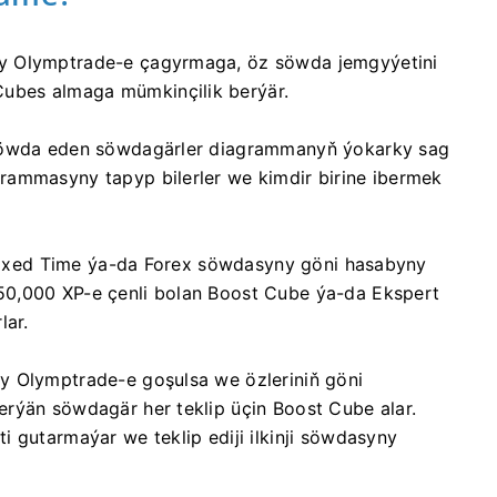
y Olymptrade-e çagyrmaga, öz söwda jemgyýetini
ubes almaga mümkinçilik berýär.
 söwda eden söwdagärler diagrammanyň ýokarky sag
rammasyny tapyp bilerler we kimdir birine ibermek
i Fixed Time ýa-da Forex söwdasyny göni hasabyny
50,000 XP-e çenli bolan Boost Cube ýa-da Ekspert
lar.
y Olymptrade-e goşulsa we özleriniň göni
rýän söwdagär her teklip üçin Boost Cube alar.
 gutarmaýar we teklip ediji ilkinji söwdasyny