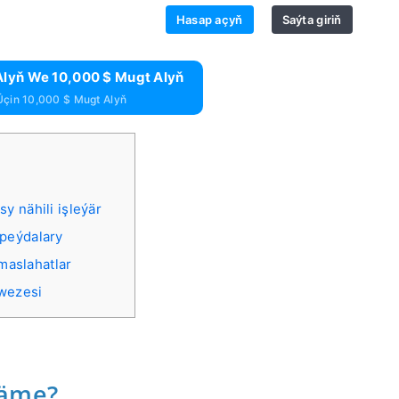
Hasap açyň
Saýta giriň
lyň We 10,000 $ Mugt Alyň
Üçin 10,000 $ Mugt Alyň
 nähili işleýär
peýdalary
maslahatlar
rwezesi
näme?