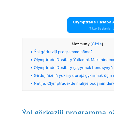
Olymptrade Hasaba A
Täze Başlanlar 
Mazmuny
Gizle
[
]
Ýol görkeziji programma näme?
Olymptrade Dostlary Ýollamak Maksatnamasy
Olymptrade Dostlary çagyrmak bonusynyň 
Girdejiňizi iň ýokary derejä çykarmak üçin 
Netije: Olymptrade-de maliýe ösüşiniň de
Ýol görkeziji programma 