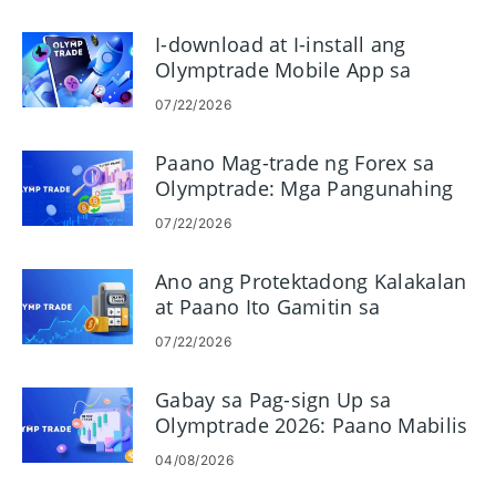
I-download at I-install ang
Olymptrade Mobile App sa
Android at iOS
07/22/2026
Paano Mag-trade ng Forex sa
Olymptrade: Mga Pangunahing
Kaalaman sa Platform Trading
07/22/2026
Ano ang Protektadong Kalakalan
at Paano Ito Gamitin sa
Olymptrade
07/22/2026
Gabay sa Pag-sign Up sa
Olymptrade 2026: Paano Mabilis
na Likhain at I-verify ang Iyong
04/08/2026
Account