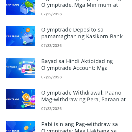
Olymptrade, Mga Minimum at
Oras ng Pagproseso
07/22/2026
Olymptrade Deposito sa
pamamagitan ng Kasikorn Bank
at Bank Card
07/22/2026
Bayad sa Hindi Aktibidad ng
Olymptrade Account: Mga
Singilin, Kapag Nalalapat Ito
07/22/2026
Olymptrade Withdrawal: Paano
Mag-withdraw ng Pera, Paraan at
Pagproseso
07/22/2026
Pabilisin ang Pag-withdraw sa
Olymptrade: Mga Hakbang sa