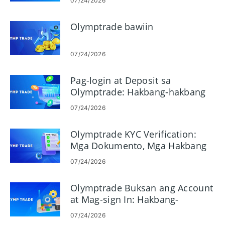
07/24/2026
Olymptrade bawiin
07/24/2026
Pag-login at Deposit sa
Olymptrade: Hakbang-hakbang
na Pagpopondo at Mga
07/24/2026
Limitasyon
Olymptrade KYC Verification:
Mga Dokumento, Mga Hakbang
at Pag-apruba
07/24/2026
Olymptrade Buksan ang Account
at Mag-sign In: Hakbang-
hakbang na Pag-access
07/24/2026