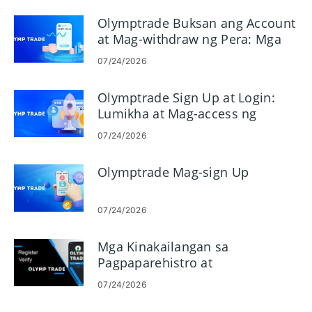
Olymptrade Buksan ang Account
at Mag-withdraw ng Pera: Mga
Hakbang, Limitasyon, at Timing
07/24/2026
Olymptrade Sign Up at Login:
Lumikha at Mag-access ng
Account
07/24/2026
Olymptrade Mag-sign Up
07/24/2026
Mga Kinakailangan sa
Pagpaparehistro at
Pagpapatunay ng Olymptrade
07/24/2026
Account