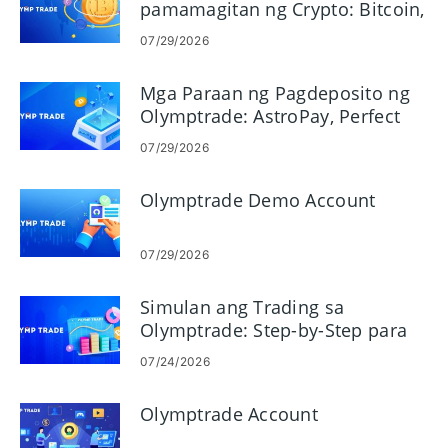
pamamagitan ng Crypto: Bitcoin,
ETH, USDT, Lunu
07/29/2026
Mga Paraan ng Pagdeposito ng
Olymptrade: AstroPay, Perfect
Money, Neteller, Skrill
07/29/2026
Olymptrade Demo Account
07/29/2026
Simulan ang Trading sa
Olymptrade: Step-by-Step para
sa Mga Nagsisimula
07/24/2026
Olymptrade Account