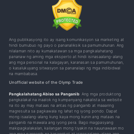
Ang publikasyong ito ay isang komunikasyon sa marketing at
hindi bumubuo ng payo o pananaliksik sa pamumuhunan. Ang
nilalaman nito ay kumakatawan sa mga pangkalahatang
pananaw ng aming mga eksperto at hindi isinasaalang-alang
ang mga personal na kalagayan, karanasan sa pamumuhunan,
o kasalukuyang sitwasyon sa pananalapi ng mga indibidwal
na mambabasa.
Unofficial website of the Olymp Trade
Pangkalahatang Abiso sa Panganib
: Ang mga produktong
pangkalakal na inaalok ng kumpanyang nakalista sa website
na ito ay may mataas na antas ng panganib at maaaring
magresulta sa pagkawala ng lahat ng iyong pondo. Dapat
mong isaalang-alang kung kaya mong kunin ang mataas na
panganib na mawala ang iyong pera. Bago magpasyang
makipagkalakalan, kailangan mong tiyakin na nauunawaan mo
ang mga panganib na kasangkot at isinasaalang-alang ang