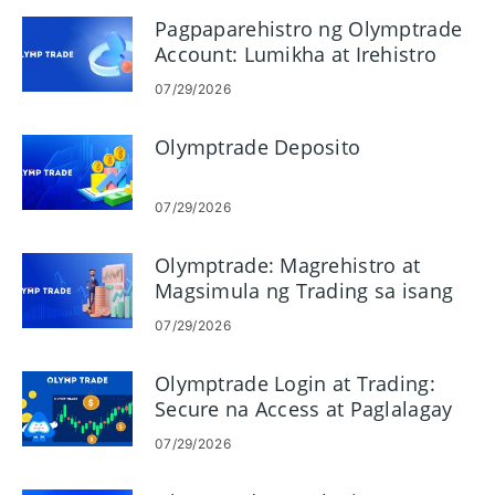
Pagpaparehistro ng Olymptrade
Account: Lumikha at Irehistro
ang Iyong Account
07/29/2026
Olymptrade Deposito
07/29/2026
Olymptrade: Magrehistro at
Magsimula ng Trading sa isang
Demo Account
07/29/2026
Olymptrade Login at Trading:
Secure na Access at Paglalagay
ng Trades
07/29/2026