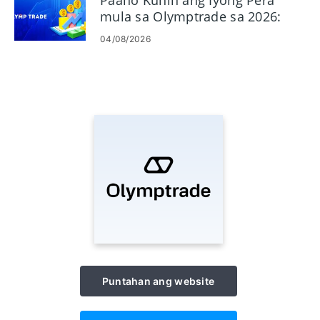
Paano Kunin ang Iyong Pera
mula sa Olymptrade sa 2026:
Mga Hakbang at Singilin sa Pag-
04/08/2026
withdraw
Puntahan ang website