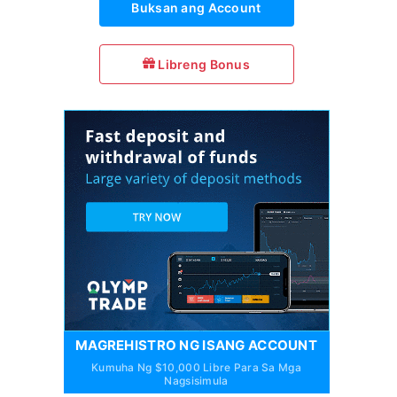
Buksan ang Account
Libreng Bonus
MAGREHISTRO NG ISANG ACCOUNT
Kumuha Ng $10,000 Libre Para Sa Mga
Nagsisimula