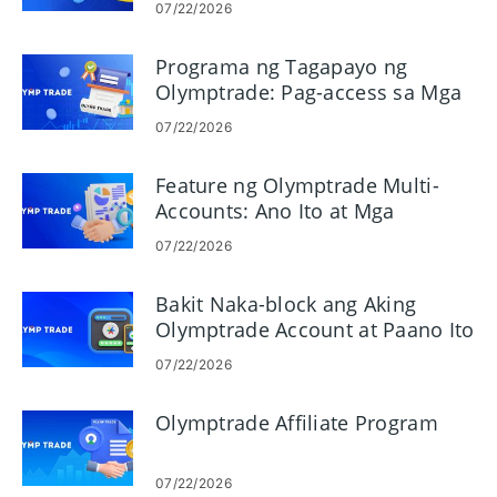
07/22/2026
Programa ng Tagapayo ng
Olymptrade: Pag-access sa Mga
Signal ng Libreng Trade
07/22/2026
Feature ng Olymptrade Multi-
Accounts: Ano Ito at Mga
Pangunahing Benepisyo
07/22/2026
Bakit Naka-block ang Aking
Olymptrade Account at Paano Ito
Maiiwasan
07/22/2026
Olymptrade Affiliate Program
07/22/2026