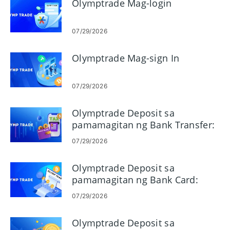
Olymptrade Mag-login
07/29/2026
Olymptrade Mag-sign In
07/29/2026
Olymptrade Deposit sa
pamamagitan ng Bank Transfer:
Mga Paraan, Limitasyon at Oras
07/29/2026
Olymptrade Deposit sa
pamamagitan ng Bank Card:
Visa, Mastercard, JCB, Discover
07/29/2026
Olymptrade Deposit sa