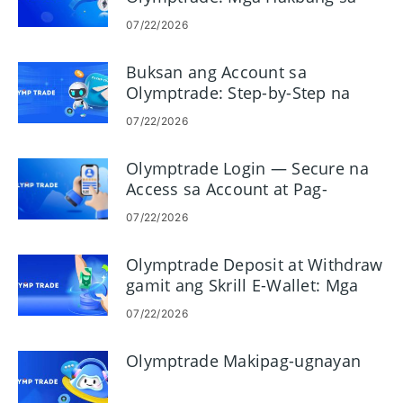
Mas Mabilis na Mga Payout
07/22/2026
Buksan ang Account sa
Olymptrade: Step-by-Step na
Setup at Mga Kinakailangan
07/22/2026
Olymptrade Login — Secure na
Access sa Account at Pag-
troubleshoot
07/22/2026
Olymptrade Deposit at Withdraw
gamit ang Skrill E-Wallet: Mga
Hakbang at Limitasyon
07/22/2026
Olymptrade Makipag-ugnayan