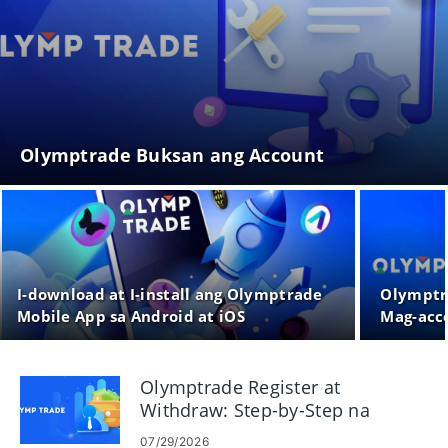
Olymptrade Buksan ang Account
I-download at I-install ang Olymptrade
Olymptra
Mobile App sa Android at iOS
Mag-acc
Olymptrade Register at
Withdraw: Step-by-Step na
Gabay sa Payout
07/29/2026