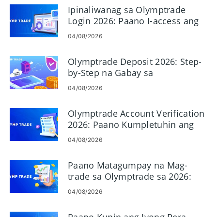
Ipinaliwanag sa Olymptrade
Login 2026: Paano I-access ang
Iyong Account nang Ligtas at
04/08/2026
Mabilis
Olymptrade Deposit 2026: Step-
by-Step na Gabay sa
Pagdaragdag ng Pera, Gastos at
04/08/2026
Oras ng Pag-apruba
Olymptrade Account Verification
2026: Paano Kumpletuhin ang
KYC Step by Step
04/08/2026
Paano Matagumpay na Mag-
trade sa Olymptrade sa 2026:
Gabay sa Baguhan at Pagkontrol
04/08/2026
sa Panganib