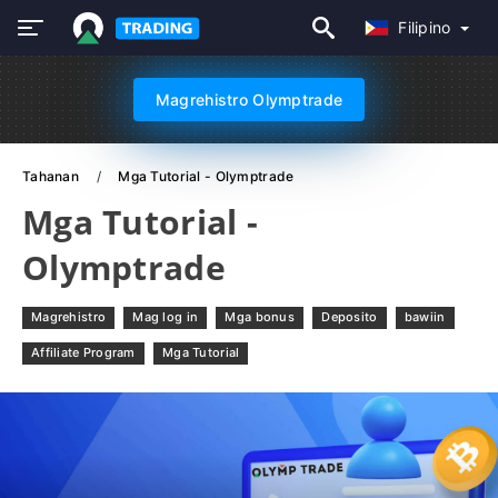
Filipino
Magrehistro Olymptrade
Tahanan
Mga Tutorial - Olymptrade
Mga Tutorial -
Olymptrade
Magrehistro
Mag log in
Mga bonus
Deposito
bawiin
Affiliate Program
Mga Tutorial