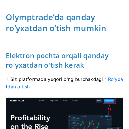
Olymptrade’da qanday
ro‘yxatdan o‘tish mumkin
Elektron pochta orqali qanday
ro'yxatdan o'tish kerak
1. Siz platformada
yuqori o'ng burchakdagi “
Ro'yxa
tdan o'tish