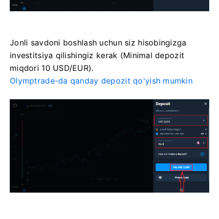
Jonli savdoni boshlash uchun siz hisobingizga
investitsiya qilishingiz kerak (Minimal depozit
miqdori 10 USD/EUR).
Olymptrade-da qanday depozit qo'yish mumkin