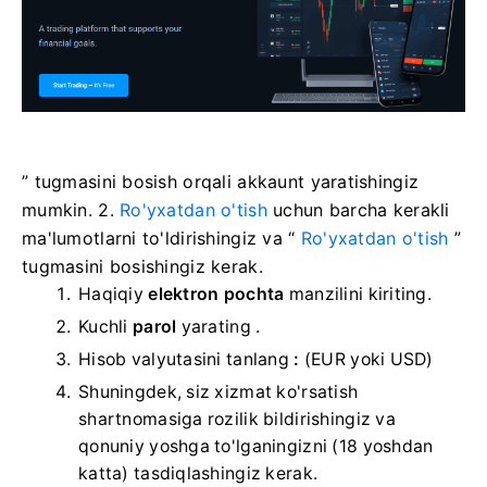
” tugmasini bosish orqali akkaunt yaratishingiz
mumkin. 2.
Ro'yxatdan o'tish
uchun barcha kerakli
ma'lumotlarni to'ldirishingiz va “
Ro'yxatdan o'tish
”
tugmasini bosishingiz kerak.
Haqiqiy
elektron pochta
manzilini kiriting.
Kuchli
parol
yarating .
Hisob valyutasini tanlang
:
(EUR yoki USD)
Shuningdek, siz xizmat ko'rsatish
shartnomasiga rozilik bildirishingiz va
qonuniy yoshga to'lganingizni (18 yoshdan
katta) tasdiqlashingiz kerak.