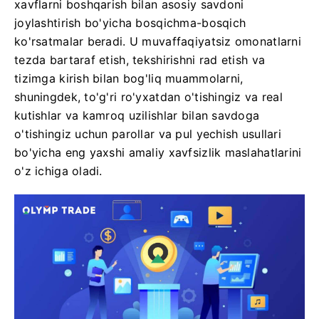
xavflarni boshqarish bilan asosiy savdoni
joylashtirish bo'yicha bosqichma-bosqich
ko'rsatmalar beradi. U muvaffaqiyatsiz omonatlarni
tezda bartaraf etish, tekshirishni rad etish va
tizimga kirish bilan bog'liq muammolarni,
shuningdek, to'g'ri ro'yxatdan o'tishingiz va real
kutishlar va kamroq uzilishlar bilan savdoga
o'tishingiz uchun parollar va pul yechish usullari
bo'yicha eng yaxshi amaliy xavfsizlik maslahatlarini
o'z ichiga oladi.