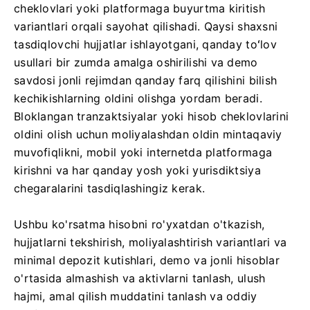
cheklovlari yoki platformaga buyurtma kiritish
variantlari orqali sayohat qilishadi. Qaysi shaxsni
tasdiqlovchi hujjatlar ishlayotgani, qanday toʻlov
usullari bir zumda amalga oshirilishi va demo
savdosi jonli rejimdan qanday farq qilishini bilish
kechikishlarning oldini olishga yordam beradi.
Bloklangan tranzaktsiyalar yoki hisob cheklovlarini
oldini olish uchun moliyalashdan oldin mintaqaviy
muvofiqlikni, mobil yoki internetda platformaga
kirishni va har qanday yosh yoki yurisdiktsiya
chegaralarini tasdiqlashingiz kerak.
Ushbu ko'rsatma hisobni ro'yxatdan o'tkazish,
hujjatlarni tekshirish, moliyalashtirish variantlari va
minimal depozit kutishlari, demo va jonli hisoblar
o'rtasida almashish va aktivlarni tanlash, ulush
hajmi, amal qilish muddatini tanlash va oddiy