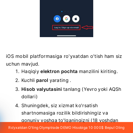
iOS mobil platformasiga ro'yxatdan o'tish ham siz
uchun mavjud.
Haqiqiy
elektron pochta
manzilini kiriting.
Kuchli
parol
yarating .
Hisob valyutasini
tanlang
(Yevro yoki AQSh
dollari)
Shuningdek, siz xizmat ko'rsatish
shartnomasiga rozilik bildirishingiz va
qonuniy yoshga to'lganingizni (18 yoshdan
katta) tasdiqlashingiz kerak.
Ro‘yxatdan O‘ting Olymptrade DEMO Hisobiga 10 000$ Bepul Oling