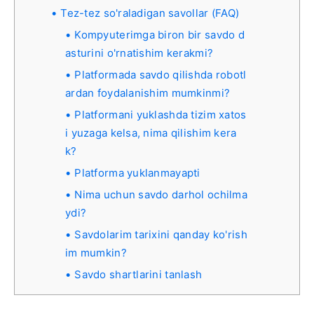
Tez-tez so'raladigan savollar (FAQ)
Kompyuterimga biron bir savdo d
asturini o'rnatishim kerakmi?
Platformada savdo qilishda robotl
ardan foydalanishim mumkinmi?
Platformani yuklashda tizim xatos
i yuzaga kelsa, nima qilishim kera
k?
Platforma yuklanmayapti
Nima uchun savdo darhol ochilma
ydi?
Savdolarim tarixini qanday ko'rish
im mumkin?
Savdo shartlarini tanlash