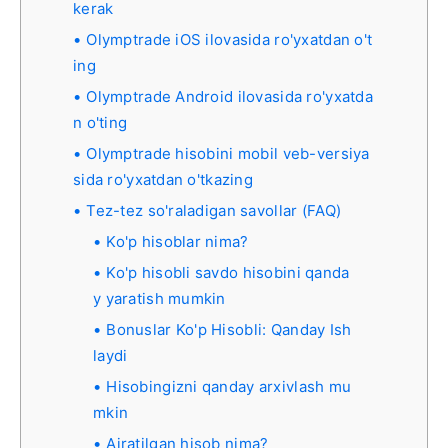
kerak
Olymptrade iOS ilovasida ro'yxatdan o't
ing
Olymptrade Android ilovasida ro'yxatda
n o'ting
Olymptrade hisobini mobil veb-versiya
sida ro'yxatdan o'tkazing
Tez-tez so'raladigan savollar (FAQ)
Ko'p hisoblar nima?
Ko'p hisobli savdo hisobini qanda
y yaratish mumkin
Bonuslar Ko'p Hisobli: Qanday Ish
laydi
Hisobingizni qanday arxivlash mu
mkin
Ajratilgan hisob nima?