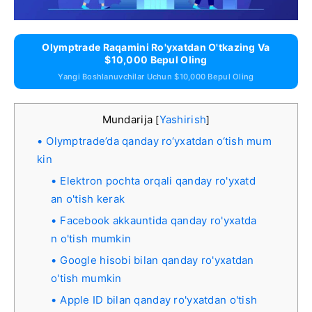
Olymptrade Raqamini Ro'yxatdan O'tkazing Va
$10,000 Bepul Oling
Yangi Boshlanuvchilar Uchun $10,000 Bepul Oling
Mundarija
Yashirish
[
]
Olymptrade’da qanday ro‘yxatdan o‘tish mum
kin
Elektron pochta orqali qanday ro'yxatd
an o'tish kerak
Facebook akkauntida qanday ro'yxatda
n o'tish mumkin
Google hisobi bilan qanday ro'yxatdan
o'tish mumkin
Apple ID bilan qanday ro'yxatdan o'tish