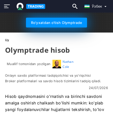
Ўзбек
Ro'yxatdan o'tish Olymptrade
Uy
Olymptrade hisob
Nathan
Muallif tomonidan yozilgan
Cole
Onlayn savdo platformasi tadqiqotchisi va yo'riqchisi
Broker platformalari va savdo hisob tizimlarini tadqiq qiladi.
24/07/2026
Hisob qaydnomasini o'rnatish va birinchi savdoni
amalga oshirish chalkash bo'lishi mumkin: ko'plab
yangi foydalanuvchilar hujjatlarni tekshirish, to'lov