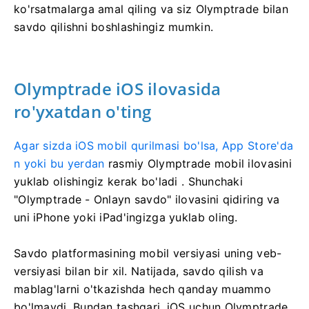
ko'rsatmalarga amal qiling va siz Olymptrade bilan
savdo qilishni boshlashingiz mumkin.
Olymptrade iOS ilovasida
ro'yxatdan o'ting
Agar sizda iOS mobil qurilmasi bo'lsa, App Store'da
n yoki bu yerdan
rasmiy Olymptrade mobil ilovasini
yuklab olishingiz kerak bo'ladi
. Shunchaki
"Olymptrade - Onlayn savdo" ilovasini qidiring va
uni iPhone yoki iPad'ingizga yuklab oling.
Savdo platformasining mobil versiyasi uning veb-
versiyasi bilan bir xil. Natijada, savdo qilish va
mablag'larni o'tkazishda hech qanday muammo
bo'lmaydi. Bundan tashqari, iOS uchun Olymptrade