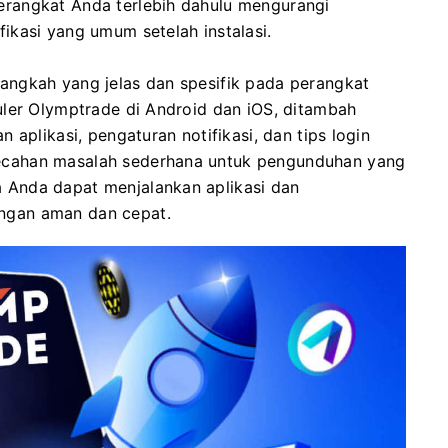
rangkat Anda terlebih dahulu mengurangi
ikasi yang umum setelah instalasi.
ngkah yang jelas dan spesifik pada perangkat
uler Olymptrade di Android dan iOS, ditambah
 aplikasi, pengaturan notifikasi, dan tips login
ecahan masalah sederhana untuk pengunduhan yang
Anda dapat menjalankan aplikasi dan
ngan aman dan cepat.