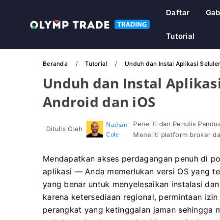
Daftar
Gab
Tutorial
Beranda
Tutorial
Unduh dan Instal Aplikasi Selul
Unduh dan Instal Aplikas
Android dan iOS
Peneliti dan Penulis Pand
Nathan
Ditulis Oleh
Cole
Meneliti platform broker 
Mendapatkan akses perdagangan penuh di pon
aplikasi — Anda memerlukan versi OS yang t
yang benar untuk menyelesaikan instalasi da
karena ketersediaan regional, permintaan izin
perangkat yang ketinggalan jaman sehingga 