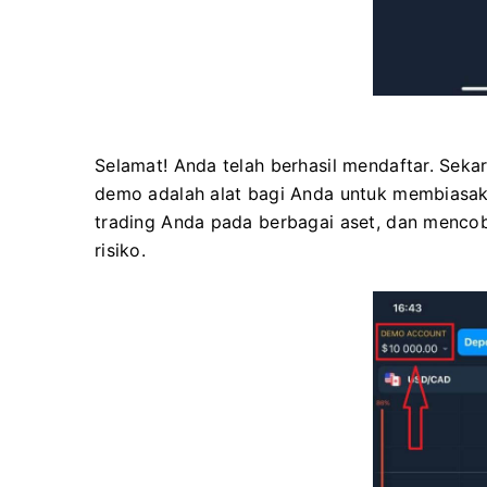
Selamat! Anda telah berhasil mendaftar. Sek
demo adalah alat bagi Anda untuk membiasaka
trading Anda pada berbagai aset, dan mencob
risiko.