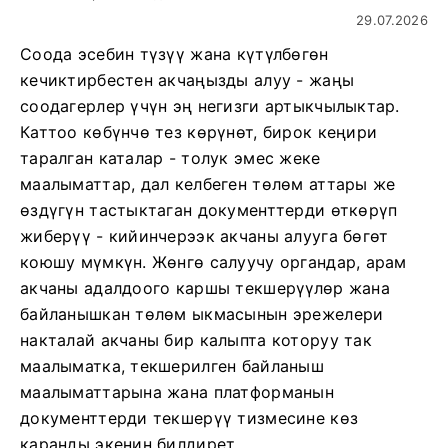
29.07.2026
Соода эсебин түзүү жана күтүлбөгөн
кечиктирбестен акчаңызды алуу - жаңы
соодагерлер үчүн эң негизги артыкчылыктар.
Каттоо көбүнчө тез көрүнөт, бирок кеңири
таралган каталар - толук эмес жеке
маалыматтар, дал келбеген төлөм аттары же
өздүгүн тастыктаган документтерди өткөрүп
жиберүү - кийинчерээк акчаны алууга бөгөт
коюшу мүмкүн. Жөнгө салуучу органдар, арам
акчаны адалдоого каршы текшерүүлөр жана
байланышкан төлөм ыкмасынын эрежелери
накталай акчаны бир калыпта которуу так
маалыматка, текшерилген байланыш
маалыматтарына жана платформанын
документтерди текшерүү тизмесине көз
каранды экенин билдирет.