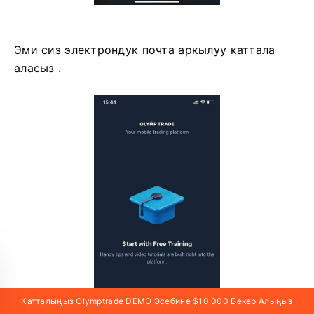
Эми сиз электрондук почта аркылуу каттала
аласыз .
Катталыңыз Olymptrade DEMO Эсебине $10,000 Бекер Алыңыз