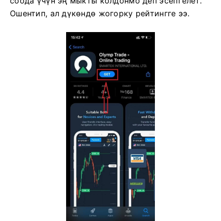
соода үчүн эң мыкты колдонмо деп эсептелет.
Ошентип, ал дүкөндө жогорку рейтингге ээ.