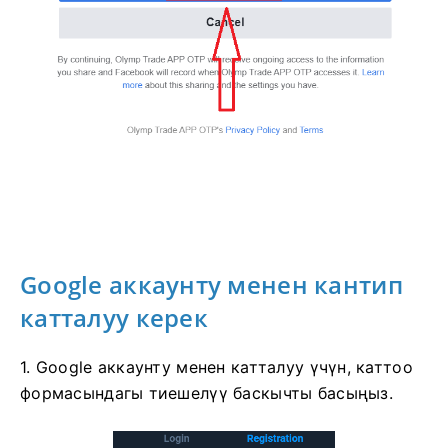
Google аккаунту менен кантип
катталуу керек
1. Google аккаунту менен катталуу үчүн, каттоо
формасындагы тиешелүү баскычты басыңыз.