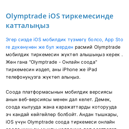
Olymptrade iOS тиркемесинде
катталыңыз
Эгер сизде iOS мобилдик түзмөгү болсо, App Sto
re дүкөнүнөн же бул жерден
расмий Olymptrade
мобилдик тиркемесин жүктөп алышыңыз керек
.
Жөн гана "Olymptrade - Онлайн соода"
тиркемесин издеп, аны iPhone же iPad
телефонуңузга жүктөп алыңыз.
Соода платформасынын мобилдик версиясы
анын веб-версиясы менен дал келет. Демек,
соода кылууда жана каражаттарды которууда
эч кандай көйгөйлөр болбойт. Андан тышкары,
iOS үчүн Olymptrade соода тиркемеси онлайн