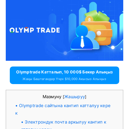
Olymptrade Катталып, 10 000$ Бекер Алыңыз
Жаңы Баштагандар Үчүн $10,000 Акысыз Алыңыз
Мазмуну
Жашыруу
[
]
Olymptrade сайтына кантип катталуу кере
к
Электрондук почта аркылуу кантип к