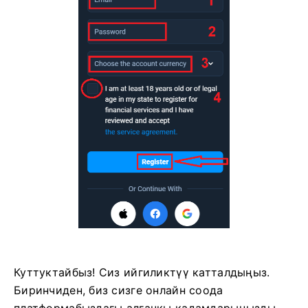
Куттуктайбыз! Сиз ийгиликтүү катталдыңыз.
Биринчиден, биз сизге онлайн соода