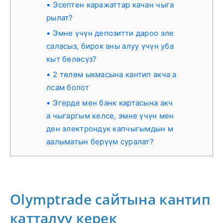
Эсептен каражаттар качан чыга
рылат?
Эмне үчүн депозитти дароо эле
саласыз, бирок аны алуу үчүн уба
кыт бөлөсүз?
2 төлөм ыкмасына кантип акча а
лсам болот
Эгерде мен банк картасына акч
а чыгаргым келсе, эмне үчүн мен
ден электрондук капчыгымдын м
аалыматын берүүм суралат?
Olymptrade сайтына кантип
катталуу керек