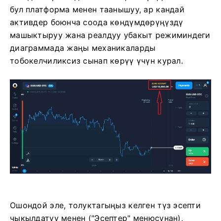
бул платформа менен таанышуу, ар кандай
активдер боюнча соода көндүмдөрүңүздү
машыктыруу жана реалдуу убакыт режиминдеги
диаграммада жаңы механикаларды
тобокелчиликсиз сынап көрүү үчүн курал.
Ошондой эле, толуктагыңыз келген түз эсепти
чыкылдатуу менен ("Эсептер" менюсунан),