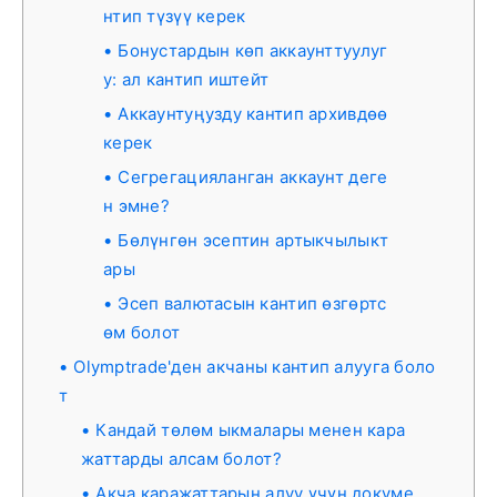
нтип түзүү керек
Бонустардын көп аккаунттуулуг
у: ал кантип иштейт
Аккаунтуңузду кантип архивдөө
керек
Сегрегацияланган аккаунт деге
н эмне?
Бөлүнгөн эсептин артыкчылыкт
ары
Эсеп валютасын кантип өзгөртс
өм болот
Olymptrade'ден акчаны кантип алууга боло
т
Кандай төлөм ыкмалары менен кара
жаттарды алсам болот?
Акча каражаттарын алуу үчүн докуме