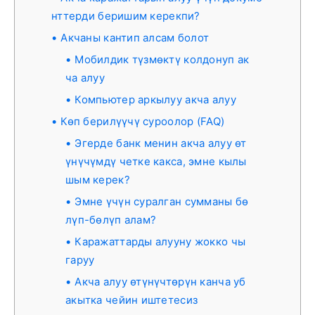
нттерди беришим керекпи?
Акчаны кантип алсам болот
Мобилдик түзмөктү колдонуп ак
ча алуу
Компьютер аркылуу акча алуу
Көп берилүүчү суроолор (FAQ)
Эгерде банк менин акча алуу өт
үнүчүмдү четке какса, эмне кылы
шым керек?
Эмне үчүн суралган сумманы бө
лүп-бөлүп алам?
Каражаттарды алууну жокко чы
гаруу
Акча алуу өтүнүчтөрүн канча уб
акытка чейин иштетесиз