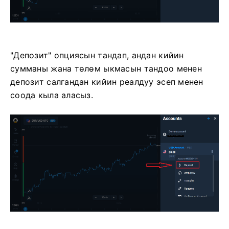
"Депозит" опциясын тандап, андан кийин
сумманы жана төлөм ыкмасын тандоо менен
депозит салгандан кийин реалдуу эсеп менен
соода кыла аласыз.