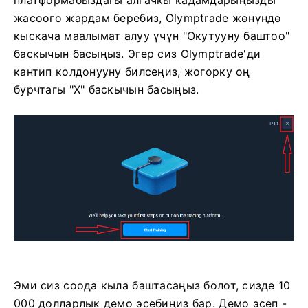
платформабыздагы алгачкы кадамдарыңызды
жасоого жардам беребиз, Olymptrade жөнүндө
кыскача маалымат алуу үчүн "Окутууну баштоо"
баскычын басыңыз. Эгер сиз Olymptrade'ди
кантип колдонууну билсеңиз, жогорку оң
бурчтагы "X" баскычын басыңыз.
Эми сиз соода кыла баштасаңыз болот, сизде 10
000 долларлык демо эсебиңиз бар. Демо эсеп -