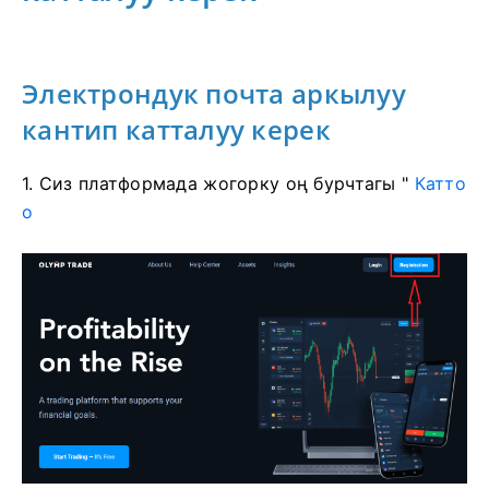
Электрондук почта аркылуу
кантип катталуу керек
1. Сиз платформада
жогорку оң бурчтагы "
Катто
о