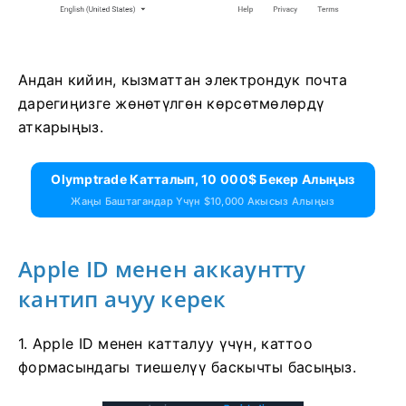
Андан кийин, кызматтан электрондук почта
дарегиңизге жөнөтүлгөн көрсөтмөлөрдү
аткарыңыз.
Olymptrade Катталып, 10 000$ Бекер Алыңыз
Жаңы Баштагандар Үчүн $10,000 Акысыз Алыңыз
Apple ID менен аккаунтту
кантип ачуу керек
1. Apple ID менен катталуу үчүн, каттоо
формасындагы тиешелүү баскычты басыңыз.