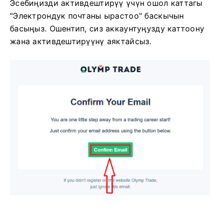
Эсебиңизди активдештирүү үчүн ошол каттагы
"Электрондук почтаны ырастоо" баскычын
басыңыз. Ошентип, сиз аккаунтуңузду каттоону
жана активдештирүүнү аяктайсыз.