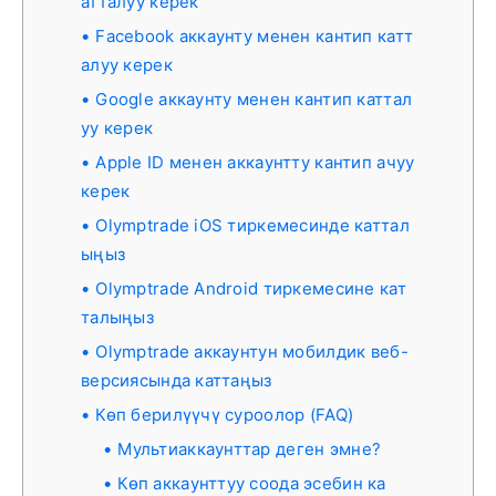
атталуу керек
Facebook аккаунту менен кантип катт
алуу керек
Google аккаунту менен кантип каттал
уу керек
Apple ID менен аккаунтту кантип ачуу
керек
Olymptrade iOS тиркемесинде каттал
ыңыз
Olymptrade Android тиркемесине кат
талыңыз
Olymptrade аккаунтун мобилдик веб-
версиясында каттаңыз
Көп берилүүчү суроолор (FAQ)
Мультиаккаунттар деген эмне?
Көп аккаунттуу соода эсебин ка