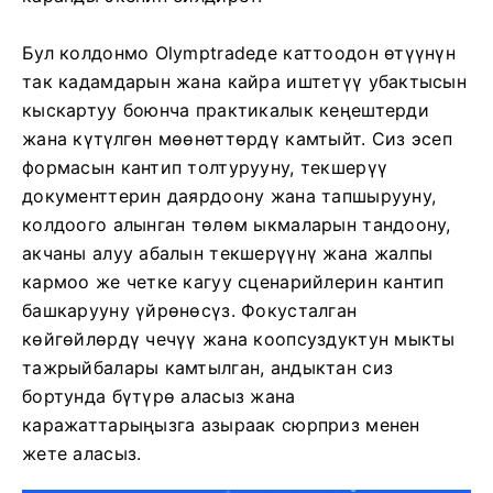
Бул колдонмо Olymptradeде каттоодон өтүүнүн
так кадамдарын жана кайра иштетүү убактысын
кыскартуу боюнча практикалык кеңештерди
жана күтүлгөн мөөнөттөрдү камтыйт. Сиз эсеп
формасын кантип толтурууну, текшерүү
документтерин даярдоону жана тапшырууну,
колдоого алынган төлөм ыкмаларын тандоону,
акчаны алуу абалын текшерүүнү жана жалпы
кармоо же четке кагуу сценарийлерин кантип
башкарууну үйрөнөсүз. Фокусталган
көйгөйлөрдү чечүү жана коопсуздуктун мыкты
тажрыйбалары камтылган, андыктан сиз
бортунда бүтүрө аласыз жана
каражаттарыңызга азыраак сюрприз менен
жете аласыз.