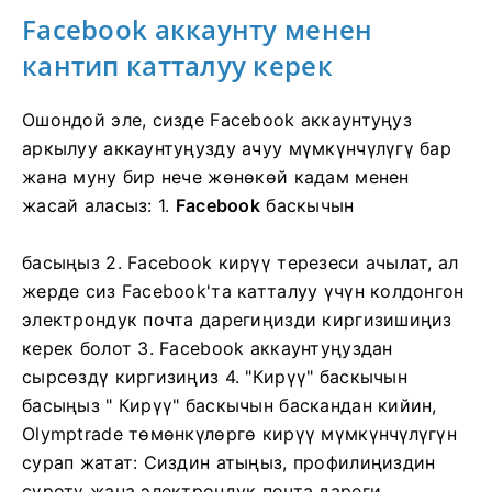
Facebook аккаунту менен
кантип катталуу керек
Ошондой эле, сизде Facebook аккаунтуңуз
аркылуу аккаунтуңузду ачуу мүмкүнчүлүгү бар
жана муну бир нече жөнөкөй кадам менен
жасай аласыз: 1.
Facebook
баскычын
басыңыз
2. Facebook кирүү терезеси ачылат, ал
жерде сиз Facebook'та катталуу үчүн колдонгон
электрондук почта дарегиңизди киргизишиңиз
керек болот
3. Facebook аккаунтуңуздан
сырсөздү киргизиңиз
4. "Кирүү" баскычын
басыңыз "
Кирүү" баскычын баскандан кийин,
Olymptrade төмөнкүлөргө кирүү мүмкүнчүлүгүн
сурап жатат: Сиздин атыңыз, профилиңиздин
сүрөтү жана электрондук почта дареги.