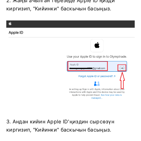
2. Жаңы ачылган терезеде Apple ID'ңизди
киргизип, "Кийинки" баскычын басыңыз.
3. Андан кийин Apple ID'ңиздин сырсөзүн
киргизип, "Кийинки" баскычын басыңыз.