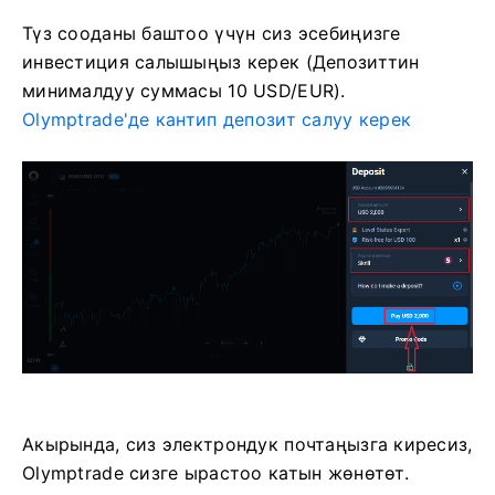
Түз сооданы баштоо үчүн сиз эсебиңизге
инвестиция салышыңыз керек (Депозиттин
минималдуу суммасы 10 USD/EUR).
Olymptrade'де кантип депозит салуу керек
Акырында, сиз электрондук почтаңызга киресиз,
Olymptrade сизге ырастоо катын жөнөтөт.