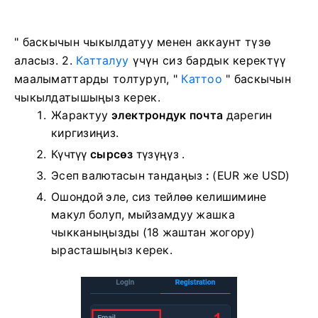
" баскычын чыкылдатуу менен аккаунт түзө
аласыз. 2.
Катталуу
үчүн сиз бардык керектүү
маалыматтарды толтуруп, "
Каттоо
" баскычын
чыкылдатышыңыз керек.
Жарактуу
электрондук почта
дарегин
киргизиңиз.
Күчтүү
сырсөз
түзүңүз .
Эсеп валютасын тандаңыз
:
(EUR же USD)
Ошондой эле, сиз тейлөө келишимине
макул болуп, мыйзамдуу жашка
чыкканыңызды (18 жаштан жогору)
ырасташыңыз керек.