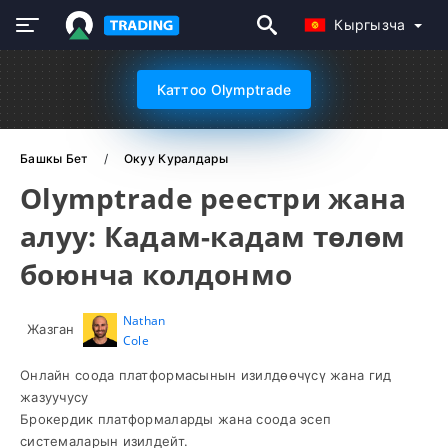
Кыргызча
Каттоо Olymptrade
Башкы Бет
Окуу Куралдары
Olymptrade реестри жана
алуу: Кадам-кадам төлөм
боюнча колдонмо
Nathan
Жазган
Cole
Онлайн соода платформасынын изилдөөчүсү жана гид
жазуучусу
Брокердик платформаларды жана соода эсеп
системаларын изилдейт.