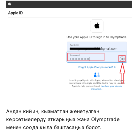
Андан кийин, кызматтан жөнөтүлгөн
көрсөтмөлөрдү аткарыңыз жана Olymptrade
менен соода кыла баштасаңыз болот.