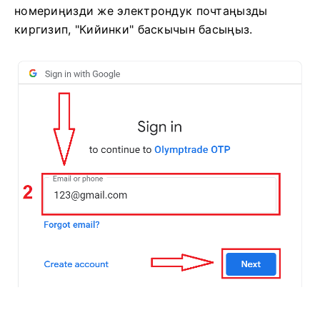
номериңизди же электрондук почтаңызды
киргизип, "Кийинки" баскычын басыңыз.