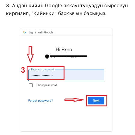
3. Андан кийин Google аккаунтуңуздун сырсөзүн
киргизип, "Кийинки" баскычын басыңыз.