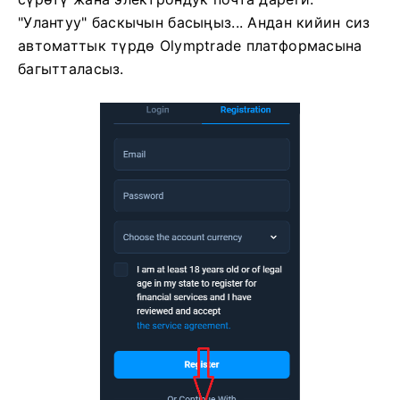
"Улантуу" баскычын басыңыз...
Андан кийин сиз
автоматтык түрдө Olymptrade платформасына
багытталасыз.