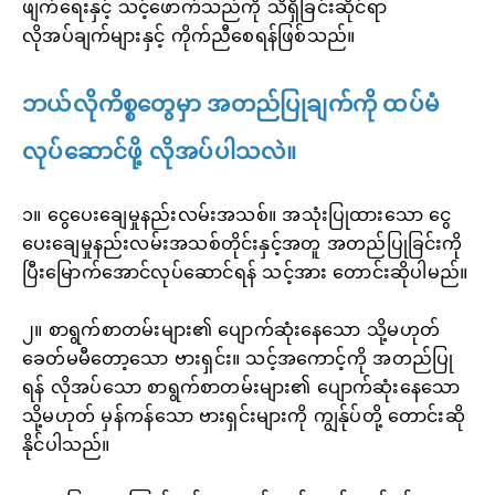
ဖျက်ရေးနှင့် သင့်ဖောက်သည်ကို သိရှိခြင်းဆိုင်ရာ
လိုအပ်ချက်များနှင့် ကိုက်ညီစေရန်ဖြစ်သည်။
ဘယ်လိုကိစ္စတွေမှာ အတည်ပြုချက်ကို ထပ်မံ
လုပ်ဆောင်ဖို့ လိုအပ်ပါသလဲ။
၁။ ငွေပေးချေမှုနည်းလမ်းအသစ်။ အသုံးပြုထားသော ငွေ
ပေးချေမှုနည်းလမ်းအသစ်တိုင်းနှင့်အတူ အတည်ပြုခြင်းကို
ပြီးမြောက်အောင်လုပ်ဆောင်ရန် သင့်အား တောင်းဆိုပါမည်။
၂။ စာရွက်စာတမ်းများ၏ ပျောက်ဆုံးနေသော သို့မဟုတ်
ခေတ်မမီတော့သော ဗားရှင်း။ သင့်အကောင့်ကို အတည်ပြု
ရန် လိုအပ်သော စာရွက်စာတမ်းများ၏ ပျောက်ဆုံးနေသော
သို့မဟုတ် မှန်ကန်သော ဗားရှင်းများကို ကျွန်ုပ်တို့ တောင်းဆို
နိုင်ပါသည်။