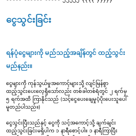
ငွေသွင်းခြင်း
ရန်ပုံငွေများကို မည်သည့်အချိန်တွင် ထည့်သွင်း
မည်နည်း။
ငွေများကို ကုန်သွယ်မှုအကောင့်များသို့ လျင်မြန်စွာ
ထည့်သွင်းပေးလေ့ရှိသော်လည်း တစ်ခါတစ်ရံတွင် ၂ ရက်မှ
၅ ရက်အထိ ကြာနိုင်သည် (သင့်ငွေပေးချေမှုပံ့ပိုးပေးသူပေါ်
မူတည်ပါသည်။)
ငွေသွင်းပြီးသည်နှင့် ငွေကို သင့်အကောင့်သို့ ချက်ချင်း
ထည့်သွင်းခြင်းမရှိပါက ၁ နာရီစောင့်ပါ။ ၁ နာရီကြာပြီး