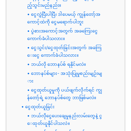
ည့်သွင်းမည်နည်း။
ငွေလွှဲပြီးပါပြီ၊ ဒါပေမယ့် ကျွန်တော့်အ
ကောင့်ထဲကို ငွေမရောက်ပါဘူး
ပွဲစားအကောင့်အတွက် အခကြေးငွေ
ကောက်ခံပါသလား။
ငွေသွင်း/ငွေထုတ်ခြင်းအတွက် အခကြ
ေးငွေ ကောက်ခံပါသလား။
ဘယ်လို ဘောနပ်စ် ရနိုင်မလဲ။
ဘောနပ်စ်များ- အသုံးပြုမှုစည်းမျဉ်းမျ
ား
ငွေထုတ်ယူမှုကို ပယ်ဖျက်လိုက်ရင် ကျွ
န်တော့်ရဲ့ ဘောနပ်စ်တွေ ဘာဖြစ်မလဲ။
ငွေထုတ်ယူခြင်း
ဘယ်လိုငွေပေးချေမှုနည်းလမ်းတွေနဲ့ ငွ
ေထုတ်ယူနိုင်ပါသလဲ။