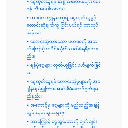
ငွေထုတ်ယူရန် စာရွက်စာတမ်းများ ပေး
ရန် လိုအပ်ပါသလား။
ဘဏ်က ကျွန်တော့်ရဲ့ ငွေထုတ်ယူခွင့်
တောင်းဆိုချက်ကို ငြင်းပယ်ရင် ဘာလုပ်
သင့်လဲ။
တောင်းဆိုထားသော ပမာဏကို အဘ
ယ်ကြောင့် အပိုင်းလိုက် လက်ခံရရှိရသန
ည်း။
ရန်ပုံငွေများ ထုတ်ယူခြင်း ပယ်ဖျက်ခြင်
း
ငွေထုတ်ယူရန် တောင်းဆိုမှုများကို အခ
ျိန်မည်မျှကြာအောင် စီမံဆောင်ရွက်ရမ
ည်နည်း။
အကောင့်မှ ငွေများကို မည်သည့်အချိန်
တွင် ထုတ်ယူသနည်း။
ဘာကြောင့် ငွေသွင်းတာကို ချက်ချင်း