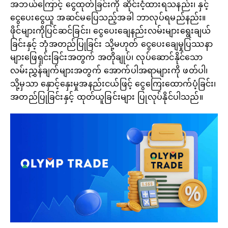
အဘယ်ကြောင့် ငွေထုတ်ခြင်းကို ဆိုင်းငံ့ထားရသနည်း၊ နှင့်
ငွေပေးငွေယူ အဆင်မပြေသည့်အခါ ဘာလုပ်ရမည်နည်း။
ဖိုင်များကိုပြင်ဆင်ခြင်း၊ ငွေပေးချေနည်းလမ်းများရွေးချယ်
ခြင်းနှင့် ဘုံအတည်ပြုခြင်း သို့မဟုတ် ငွေပေးချေမှုပြဿနာ
များဖြေရှင်းခြင်းအတွက် အတိုချုပ်၊ လုပ်ဆောင်နိုင်သော
လမ်းညွှန်ချက်များအတွက် အောက်ပါအရာများကို ဖတ်ပါ၊
သို့မှသာ နှောင့်နှေးမှုအနည်းငယ်ဖြင့် ငွေကြေးထောက်ပံ့ခြင်း၊
အတည်ပြုခြင်းနှင့် ထုတ်ယူခြင်းများ ပြုလုပ်နိုင်ပါသည်။