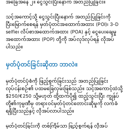
အခြေအနေ ၂။ ငွေသွင်းပြီးနောက် အတည်ပြုခြင်း။
သင့်အကောင့်သို့ ငွေသွင်းပြီးနောက် အတည်ပြုခြင်းကို
ပြီးမြောက်စေရန် မှတ်ပုံတင်အထောက်အထား (POI)၊ 3-D
selfie၊ လိပ်စာအထောက်အထား (POA) နှင့် ငွေပေးချေမှု
အထောက်အထား (POP) တို့ကို အပ်လုဒ်လုပ်ရန် လိုအပ်
ပါသည်။
မှတ်ပုံတင်ခြင်းဆိုတာ ဘာလဲ။
မှတ်ပုံတင်ပုံစံကို ဖြည့်စွက်ခြင်းသည် အတည်ပြုခြင်း
လုပ်ငန်းစဉ်၏ ပထမခြေလှမ်းဖြစ်သည်။ သင့်အကောင့်ထဲသို့
$250/€250 သို့မဟုတ် ထို့ထက်ပို၍ ထည့်သွင်းပြီး ကျွန်ုပ်
တို့၏ကုမ္ပဏီမှ တရားဝင်မှတ်ပုံတင်တောင်းဆိုမှုကို လက်ခံ
ရရှိပြီးသည်နှင့် လိုအပ်လာပါသည်။
မှတ်ပုံတင်ခြင်းကို တစ်ကြိမ်သာ ဖြည့်စွက်ရန် လိုအပ်