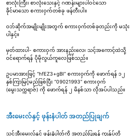
စာလုံးကြီး၊ စာလုံးသေးနှင့် ဂဏန်းများပါဝင်သော
ခိုင်မာသော စကားဝှက်တစ်ခု ဖန်တီးပါ။
ဝဘ်ဆိုက်အမျိုးမျိုးအတွက် စကားဝှက်တစ်ခုတည်းကို မသုံး
ပါနှင့်။
မှတ်ထားပါ- စကားဝှက် အားနည်းလေ၊ သင့်အကောင့်ထဲသို့
ဝင်ရောက်ရန် ပိုမိုလွယ်ကူလေဖြစ်သည်။
ဥပမာအားဖြင့် “hfEZ3+gBI” စကားဝှက်ကို ဖောက်ရန် ၁၂
နှစ်ကြာမြင့်မည်ဖြစ်ပြီး “09021993” စကားဝှက်
(မွေးသက္ကရာဇ်) ကို ဖောက်ရန် ၂ မိနစ်သာ လိုအပ်ပါသည်။
အီးမေးလ်နှင့် ဖုန်းနံပါတ် အတည်ပြုချက်
သင့်အီးမေးလ်နှင့် ဖုန်းနံပါတ်ကို အတည်ပြုရန် ကျွန်ုပ်တို့