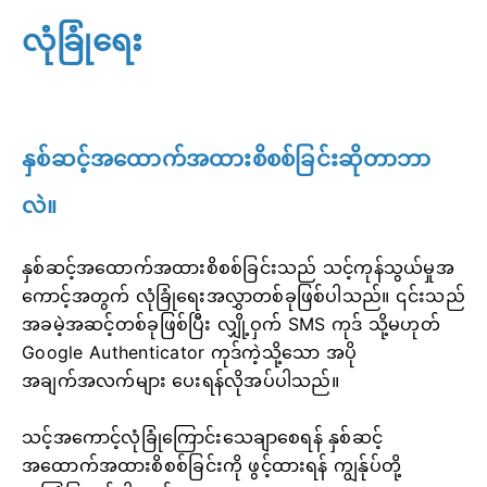
လုံခြုံရေး
နှစ်ဆင့်အထောက်အထားစိစစ်ခြင်းဆိုတာဘာ
လဲ။
နှစ်ဆင့်အထောက်အထားစိစစ်ခြင်းသည် သင့်ကုန်သွယ်မှုအ
ကောင့်အတွက် လုံခြုံရေးအလွှာတစ်ခုဖြစ်ပါသည်။ ၎င်းသည်
အခမဲ့အဆင့်တစ်ခုဖြစ်ပြီး လျှို့ဝှက် SMS ကုဒ် သို့မဟုတ်
Google Authenticator ကုဒ်ကဲ့သို့သော အပို
အချက်အလက်များ ပေးရန်လိုအပ်ပါသည်။
သင့်အကောင့်လုံခြုံကြောင်းသေချာစေရန် နှစ်ဆင့်
အထောက်အထားစိစစ်ခြင်းကို ဖွင့်ထားရန် ကျွန်ုပ်တို့