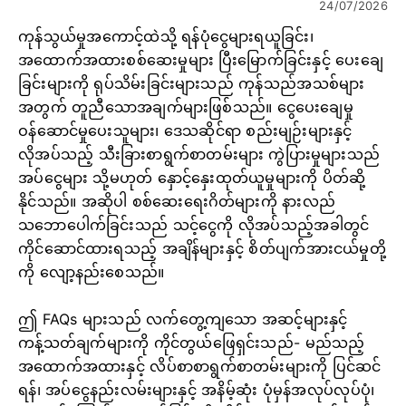
24/07/2026
ကုန်သွယ်မှုအကောင့်ထဲသို့ ရန်ပုံငွေများရယူခြင်း၊
အထောက်အထားစစ်ဆေးမှုများ ပြီးမြောက်ခြင်းနှင့် ပေးချေ
ခြင်းများကို ရုပ်သိမ်းခြင်းများသည် ကုန်သည်အသစ်များ
အတွက် တူညီသောအချက်များဖြစ်သည်။ ငွေပေးချေမှု
ဝန်ဆောင်မှုပေးသူများ၊ ဒေသဆိုင်ရာ စည်းမျဉ်းများနှင့်
လိုအပ်သည့် သီးခြားစာရွက်စာတမ်းများ ကွဲပြားမှုများသည်
အပ်ငွေများ သို့မဟုတ် နှောင့်နှေးထုတ်ယူမှုများကို ပိတ်ဆို့
နိုင်သည်။ အဆိုပါ စစ်ဆေးရေးဂိတ်များကို နားလည်
သဘောပေါက်ခြင်းသည် သင့်ငွေကို လိုအပ်သည့်အခါတွင်
ကိုင်ဆောင်ထားရသည့် အချိန်များနှင့် စိတ်ပျက်အားငယ်မှုတို့
ကို လျော့နည်းစေသည်။
ဤ FAQs များသည် လက်တွေ့ကျသော အဆင့်များနှင့်
ကန့်သတ်ချက်များကို ကိုင်တွယ်ဖြေရှင်းသည်- မည်သည့်
အထောက်အထားနှင့် လိပ်စာစာရွက်စာတမ်းများကို ပြင်ဆင်
ရန်၊ အပ်ငွေနည်းလမ်းများနှင့် အနိမ့်ဆုံး ပုံမှန်အလုပ်လုပ်ပုံ၊