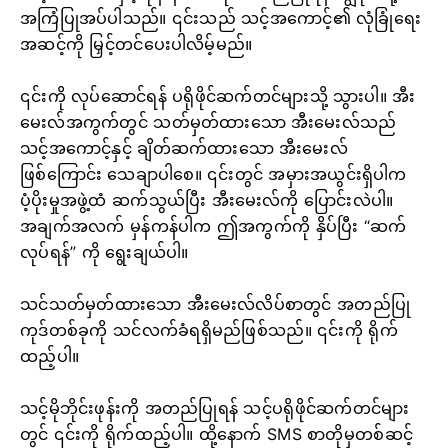
အကြံပြုအပ်ပါသည်။ ၎င်းသည် သင့်အကောင့်၏ လုံခြုံရေး
အဆင့်ကို မြှင့်တင်ပေးပါလိမ့်မည်။
၎င်းကို လုပ်ဆောင်ရန် ပရိုဖိုင်ဆက်တင်များသို့ သွားပါ။ အီး
မေးလ်အကွက်တွင် သတ်မှတ်ထားသော အီးမေးလ်သည်
သင့်အကောင့်နှင့် ချိတ်ဆက်ထားသော အီးမေးလ်
ဖြစ်ကြောင်း သေချာပါစေ။ ၎င်းတွင် အမှားအယွင်းရှိပါက
ပံ့ပိုးမှုအဖွဲ့ထံ ဆက်သွယ်ပြီး အီးမေးလ်ကို ပြောင်းလဲပါ။
အချက်အလက် မှန်ကန်ပါက ဤအကွက်ကို နှိပ်ပြီး “ဆက်
လုပ်ရန်” ကို ရွေးချယ်ပါ။
သင်သတ်မှတ်ထားသော အီးမေးလ်လိပ်စာတွင် အတည်ပြု
ကုဒ်တစ်ခုကို သင်လက်ခံရရှိမည်ဖြစ်သည်။ ၎င်းကို ရိုက်
ထည့်ပါ။
သင့်မိုဘိုင်းဖုန်းကို အတည်ပြုရန် သင့်ပရိုဖိုင်ဆက်တင်များ
တွင် ၎င်းကို ရိုက်ထည့်ပါ။ ထို့နောက် SMS စာတိုမှတစ်ဆင့်