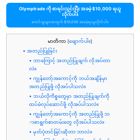
Olymptrade ကို စာရင်းသွင်းပြီး အခမဲ့ $10,000 ရယူ
လိုက်ပါ။
စတင်သူများအတွက် $10,000 အခမဲ့ရယူလိုက်ပါ။
မာတိကာ
ဖျောက်ပါ။
[
]
အတည်ပြုခြင်း
ဘာကြောင့် အတည်ပြုချက် လိုအပ်တာ
လဲ။
ကျွန်တော့်အကောင့်ကို ဘယ်အချိန်မှာ
အတည်ပြုဖို့ လိုအပ်ပါသလဲ။
ဘယ်လိုကိစ္စတွေမှာ အတည်ပြုချက်ကို
ထပ်မံလုပ်ဆောင်ဖို့ လိုအပ်ပါသလဲ။
ကျွန်တော့်အကောင့်ကို အတည်ပြုဖို့ ဘ
ာစာရွက်စာတမ်းတွေ လိုအပ်ပါသလဲ။
မှတ်ပုံတင်ခြင်းဆိုတာ ဘာလဲ။