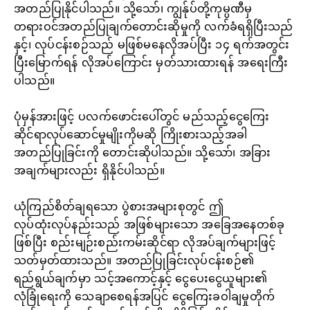
အတည်ပြုနိုင်ပါသည်။ သို့သော်၊ ကျွန်ုပ်တို့ကုမ္ပဏီမှ
တရားဝင်အတည်ပြုချက်တောင်းဆိုမှုကို လက်ခံရရှိပြီးသည်
နှင့်၊ လုပ်ငန်းစဉ်သည် မဖြစ်မနေလိုအပ်ပြီး ၁၄ ရက်အတွင်း
ပြီးမြောက်ရန် လိုအပ်ကြောင်း မှတ်သားထားရန် အရေးကြီး
ပါသည်။
ပုံမှန်အားဖြင့် ပလက်ဖောင်းပေါ်တွင် မည်သည့်ငွေကြေး
ဆိုင်ရာလုပ်ဆောင်မှုမျိုးကိုမဆို ကြိုးစားသည့်အခါ
အတည်ပြုခြင်းကို တောင်းဆိုပါသည်။ သို့သော်၊ အခြား
အချက်များလည်း ရှိနိုင်ပါသည်။
ယုံကြည်စိတ်ချရသော ပွဲစားအများစုတွင် ဤ
လုပ်ထုံးလုပ်နည်းသည် အဖြစ်များသော အခြေအနေတစ်ခု
ဖြစ်ပြီး စည်းမျဉ်းစည်းကမ်းဆိုင်ရာ လိုအပ်ချက်များဖြင့်
သတ်မှတ်ထားသည်။ အတည်ပြုခြင်းလုပ်ငန်းစဉ်၏
ရည်ရွယ်ချက်မှာ သင့်အကောင့်နှင့် ငွေပေးငွေယူများ၏
လုံခြုံရေးကို သေချာစေရန်အပြင် ငွေကြေးခဝါချမှုတိုက်