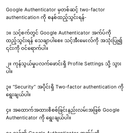
Google Authenticator မှတစ်ဆင့် two-factor
authentication ကို စနစ်ထည့်သွင်းရန်-
၁။ သင့်စက်တွင် Google Authenticator အက်ပ်ကို
ထည့်သွင်းရန် သေချာပါစေ။ သင့်အီးမေးလ်ကို အသုံးပြု၍
၎င်းကို ဝင်ရောက်ပါ။
၂။ ကုန်သွယ်မှုပလက်ဖောင်းရှိ Profile Settings သို့ သွား
ပါ။
၃။ “Security” အပိုင်းရှိ Two-factor authentication ကို
ရွေးချယ်ပါ။
၄။ အထောက်အထားစိစစ်ခြင်းနည်းလမ်းအဖြစ် Google
Authenticator ကို ရွေးချယ်ပါ။
၅။ သင်၏ Google Authenticator အက်ပ်ကို