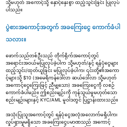
သို့မဟုတ် အကောင့်သို့ နှောင့်နှေးစွာ ထည့်သွင်းခြင်း ပြုလုပ်
ပါသည်။
ပွဲစားအကောင့်အတွက် အခကြေးငွေ ကောက်ခံပါ
သလား။
ဖောက်သည်တစ်ဦးသည် တိုက်ရိုက်အကောင့်တွင်
အရောင်းအဝယ်မပြုလုပ်ခဲ့ပါက သို့မဟုတ်/နှင့် ရန်ပုံငွေများ
ထည့်သွင်း/ထုတ်ယူခြင်း မပြုလုပ်ခဲ့ပါက၊ ၎င်းတို့၏အကော
င့်များသို့ $10 (အမေရိကန်ဒေါ်လာ ဆယ်ဒေါ်လာ သို့မဟုတ်
အကောင့်ငွေကြေးဖြင့် ညီမျှသော) အခကြေးငွေကို လစဉ်
ကောက်ခံပါမည်။ ဤစည်းမျဉ်းကို ကုန်သွယ်မှုမဟုတ်သော
စည်းမျဉ်းများနှင့် KYC/AML မူဝါဒတွင် ပြဋ္ဌာန်းထားသည်။
အသုံးပြုသူအကောင့်တွင် ရန်ပုံငွေအလုံအလောက်မရှိပါက၊
လှုပ်ရှားမှုမရှိသော အခကြေးငွေပမာဏသည် အကောင့်