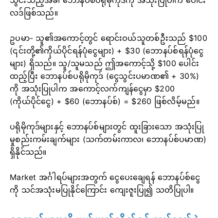
လဒ်ဖြစ်သည်။
ဥပမာ- သူ၏အကောင့်တွင် ရောင်းဝယ်သူတစ်ဦးသည် $100
(၎င်းတို့၏ကိုယ်ပိုင်ရန်ပုံငွေများ) + $30 (ဘောနပ်စ်ရန်ပုံငွေ
များ) ရှိသည်။ သူ/သူမသည် ဤအကောင့်သို့ $100 ပေါင်း
ထည့်ပြီး ဘောနပ်စ်ပရိုမိုကုဒ် (ငွေသွင်းပမာဏ၏ + 30%)
ကို အသုံးပြုပါက အကောင့်လက်ကျန်ငွေမှာ $200
(ကိုယ်ပိုင်ငွေ) + $60 (ဘောနပ်စ်) = $260 ဖြစ်လိမ့်မည်။
ပရိုမိုကုဒ်များနှင့် ဘောနပ်စ်များတွင် ထူးခြားသော အသုံးပြု
မှုစည်းကမ်းချက်များ (သက်တမ်းကာလ၊ ဘောနပ်စ်ပမာဏ)
ရှိနိုင်သည်။
Market အင်္ဂါရပ်များအတွက် ငွေပေးချေရန် ဘောနပ်စ်ငွေ
ကို သင်အသုံးမပြုနိုင်ကြောင်း ကျေးဇူးပြု၍ သတိပြုပါ။