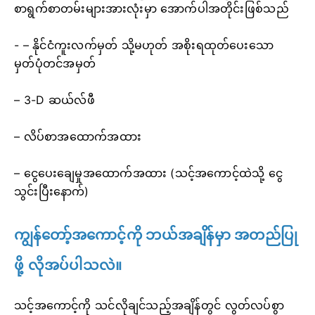
စာရွက်စာတမ်းများအားလုံးမှာ အောက်ပါအတိုင်းဖြစ်သည်
- – နိုင်ငံကူးလက်မှတ် သို့မဟုတ် အစိုးရထုတ်ပေးသော
မှတ်ပုံတင်အမှတ်
– 3-D ဆယ်လ်ဖီ
– လိပ်စာအထောက်အထား
– ငွေပေးချေမှုအထောက်အထား (သင့်အကောင့်ထဲသို့ ငွေ
သွင်းပြီးနောက်)
ကျွန်တော့်အကောင့်ကို ဘယ်အချိန်မှာ အတည်ပြု
ဖို့ လိုအပ်ပါသလဲ။
သင့်အကောင့်ကို သင်လိုချင်သည့်အချိန်တွင် လွတ်လပ်စွာ