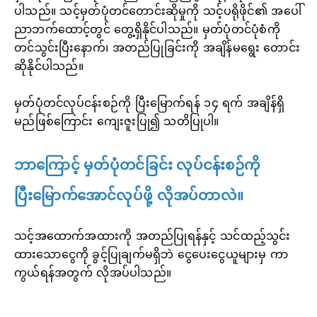
ပါသည်။ သင့်မှတ်ပုံတင်တောင်းဆိုမှုကို သင့်ပရိုဖိုင်၏ အပေါ်
ညာဘက်ထောင့်တွင် တွေ့ရှိနိုင်ပါသည်။ မှတ်ပုံတင်ပုံစံကို
တင်သွင်းပြီးနောက်၊ အတည်ပြုခြင်းကို အချိန်မရွေး တောင်း
ဆိုနိုင်ပါသည်။
မှတ်ပုံတင်လုပ်ငန်းစဉ်ကို ပြီးမြောက်ရန် ၁၄ ရက် အချိန်ရှိ
မည်ဖြစ်ကြောင်း ကျေးဇူးပြု၍ သတိပြုပါ။
ဘာကြောင့် မှတ်ပုံတင်ခြင်း လုပ်ငန်းစဉ်ကို
ပြီးမြောက်အောင်လုပ်ဖို့ လိုအပ်တာလဲ။
သင့်အထောက်အထားကို အတည်ပြုရန်နှင့် သင်ထည့်သွင်း
ထားသောငွေကို ခွင့်ပြုချက်မရှိဘဲ ငွေပေးငွေယူများမှ ကာ
ကွယ်ရန်အတွက် လိုအပ်ပါသည်။