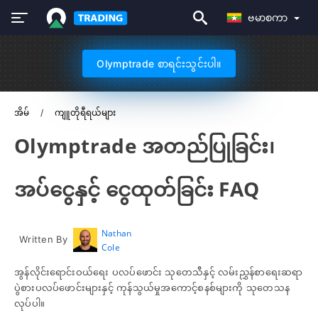
ဗမာစကာ
Olymptrade စာရင်းသွင်းပါ။
အိမ်
ကျူတိုရီရယ်များ
Olymptrade အတည်ပြုခြင်း၊
အပ်ငွေနှင့် ငွေထုတ်ခြင်း FAQ
Nathan
Written By
Cole
အွန်လိုင်းရောင်းဝယ်ရေး ပလပ်ဖောင်း သုတေသီနှင့် လမ်းညွှန်စာရေးဆရာ
ပွဲစားပလပ်ဖောင်းများနှင့် ကုန်သွယ်မှုအကောင့်စနစ်များကို သုတေသန
လုပ်ပါ။