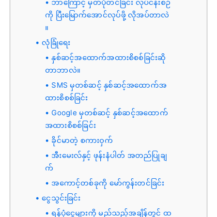
ဘာကြောင့် မှတ်ပုံတင်ခြင်း လုပ်ငန်းစဉ်
ကို ပြီးမြောက်အောင်လုပ်ဖို့ လိုအပ်တာလဲ
။
လုံခြုံရေး
နှစ်ဆင့်အထောက်အထားစိစစ်ခြင်းဆို
တာဘာလဲ။
SMS မှတစ်ဆင့် နှစ်ဆင့်အထောက်အ
ထားစိစစ်ခြင်း
Google မှတစ်ဆင့် နှစ်ဆင့်အထောက်
အထားစိစစ်ခြင်း
ခိုင်မာတဲ့ စကားဝှက်
အီးမေးလ်နှင့် ဖုန်းနံပါတ် အတည်ပြုချ
က်
အကောင့်တစ်ခုကို မော်ကွန်းတင်ခြင်း
ငွေသွင်းခြင်း
ရန်ပုံငွေများကို မည်သည့်အချိန်တွင် ထ