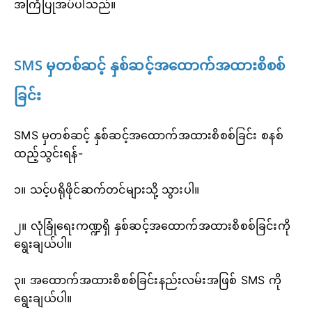
အကြံပြုအပ်ပါသည်။
SMS မှတစ်ဆင့် နှစ်ဆင့်အထောက်အထားစိစစ်
ခြင်း
SMS မှတစ်ဆင့် နှစ်ဆင့်အထောက်အထားစိစစ်ခြင်း စနစ်
ထည့်သွင်းရန်-
၁။ သင့်ပရိုဖိုင်ဆက်တင်များသို့ သွားပါ။
၂။ လုံခြုံရေးကဏ္ဍရှိ နှစ်ဆင့်အထောက်အထားစိစစ်ခြင်းကို
ရွေးချယ်ပါ။
၃။ အထောက်အထားစိစစ်ခြင်းနည်းလမ်းအဖြစ် SMS ကို
ရွေးချယ်ပါ။