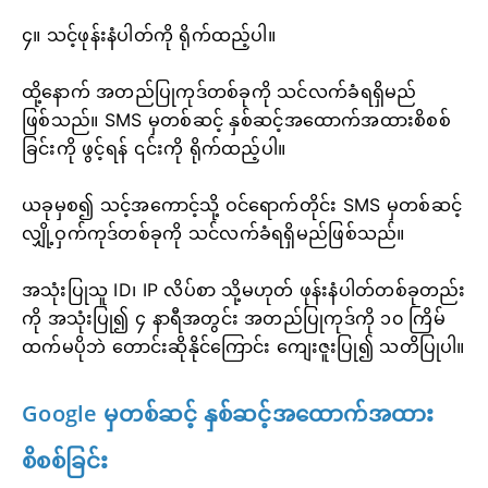
၄။ သင့်ဖုန်းနံပါတ်ကို ရိုက်ထည့်ပါ။
ထို့နောက် အတည်ပြုကုဒ်တစ်ခုကို သင်လက်ခံရရှိမည်
ဖြစ်သည်။ SMS မှတစ်ဆင့် နှစ်ဆင့်အထောက်အထားစိစစ်
ခြင်းကို ဖွင့်ရန် ၎င်းကို ရိုက်ထည့်ပါ။
ယခုမှစ၍ သင့်အကောင့်သို့ ဝင်ရောက်တိုင်း SMS မှတစ်ဆင့်
လျှို့ဝှက်ကုဒ်တစ်ခုကို သင်လက်ခံရရှိမည်ဖြစ်သည်။
အသုံးပြုသူ ID၊ IP လိပ်စာ သို့မဟုတ် ဖုန်းနံပါတ်တစ်ခုတည်း
ကို အသုံးပြု၍ ၄ နာရီအတွင်း အတည်ပြုကုဒ်ကို ၁၀ ကြိမ်
ထက်မပိုဘဲ တောင်းဆိုနိုင်ကြောင်း ကျေးဇူးပြု၍ သတိပြုပါ။
Google မှတစ်ဆင့် နှစ်ဆင့်အထောက်အထား
စိစစ်ခြင်း