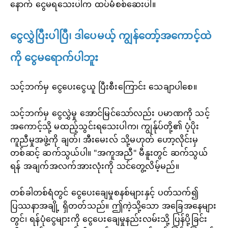
နောက် ငွေမရသေးပါက ထပ်မံစစ်ဆေးပါ။
ငွေလွှဲပြီးပါပြီ၊ ဒါပေမယ့် ကျွန်တော့်အကောင့်ထဲ
ကို ငွေမရောက်ပါဘူး
သင့်ဘက်မှ ငွေပေးငွေယူ ပြီးစီးကြောင်း သေချာပါစေ။
သင့်ဘက်မှ ငွေလွှဲမှု အောင်မြင်သော်လည်း ပမာဏကို သင့်
အကောင့်သို့ မထည့်သွင်းရသေးပါက၊ ကျွန်ုပ်တို့၏ ပံ့ပိုး
ကူညီမှုအဖွဲ့ကို ချတ်၊ အီးမေးလ် သို့မဟုတ် ဟော့လိုင်းမှ
တစ်ဆင့် ဆက်သွယ်ပါ။ "အကူအညီ" မီနူးတွင် ဆက်သွယ်
ရန် အချက်အလက်အားလုံးကို သင်တွေ့လိမ့်မည်။
တစ်ခါတစ်ရံတွင် ငွေပေးချေမှုစနစ်များနှင့် ပတ်သက်၍
ပြဿနာအချို့ ရှိတတ်သည်။ ဤကဲ့သို့သော အခြေအနေများ
တွင်၊ ရန်ပုံငွေများကို ငွေပေးချေမှုနည်းလမ်းသို့ ပြန်ပို့ခြင်း