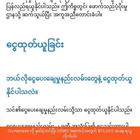
ပြန်လည်ရယူနိုင်ပါသည်။ ဤကိစ္စတွင်၊ ဖောက်သည်ပံ့ပိုးမှု
ဌာနသို့ ဆက်သွယ်ပြီး အကူအညီတောင်းခံပါ။
ငွေထုတ်ယူခြင်း
ဘယ်လိုငွေပေးချေမှုနည်းလမ်းတွေနဲ့ ငွေထုတ်ယူ
နိုင်ပါသလဲ။
သင်၏ငွေပေးချေမှုနည်းလမ်းသို့သာ ငွေထုတ်ယူနိုင်ပါသည်။
ငွေပေးချေမှုနည်းလမ်း ၂ ခုကို အသုံးပြု၍ ငွေသွင်းထားပါ
Olymptrade ကို မှတ်ပုံတင်ပြီး DEMO အကောင့်အတွက် $10,000 အခမဲ့ ရယူ
က ၎င်းတို့တစ်ခုစီမှ ငွေထုတ်ယူမှုသည် ငွေပေးချေမှုပမာဏ
လိုက်ပါ။