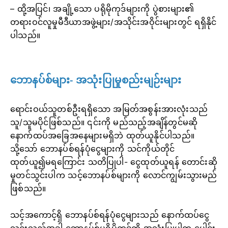
– ထို့အပြင်၊ အချို့သော ပရိုမိုကုဒ်များကို ပွဲစားများ၏
တရားဝင်လူမှုမီဒီယာအဖွဲ့များ/အသိုင်းအဝိုင်းများတွင် ရရှိနိုင်
ပါသည်။
ဘောနပ်စ်များ- အသုံးပြုမှုစည်းမျဉ်းများ
ရောင်းဝယ်သူတစ်ဦးရရှိသော အမြတ်အစွန်းအားလုံးသည်
သူ/သူမပိုင်ဖြစ်သည်။ ၎င်းကို မည်သည့်အချိန်တွင်မဆို
နောက်ထပ်အခြေအနေများမရှိဘဲ ထုတ်ယူနိုင်ပါသည်။
သို့သော် ဘောနပ်စ်ရန်ပုံငွေများကို သင်ကိုယ်တိုင်
ထုတ်ယူ၍မရကြောင်း သတိပြုပါ- ငွေထုတ်ယူရန် တောင်းဆို
မှုတင်သွင်းပါက သင့်ဘောနပ်စ်များကို လောင်ကျွမ်းသွားမည်
ဖြစ်သည်။
သင့်အကောင့်ရှိ ဘောနပ်စ်ရန်ပုံငွေများသည် နောက်ထပ်ငွေ
သွင်းသည့်အခါ ဘောနပ်စ်ပရိုမိုကုဒ်ကို အသုံးပြုပါက ပေါင်း