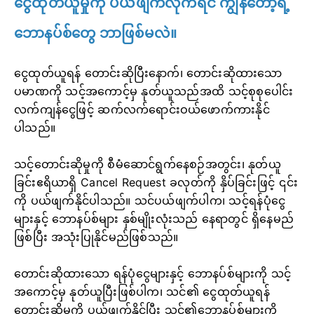
ငွေထုတ်ယူမှုကို ပယ်ဖျက်လိုက်ရင် ကျွန်တော့်ရဲ့
ဘောနပ်စ်တွေ ဘာဖြစ်မလဲ။
ငွေထုတ်ယူရန် တောင်းဆိုပြီးနောက်၊ တောင်းဆိုထားသော
ပမာဏကို သင့်အကောင့်မှ နုတ်ယူသည်အထိ သင့်စုစုပေါင်း
လက်ကျန်ငွေဖြင့် ဆက်လက်ရောင်းဝယ်ဖောက်ကားနိုင်
ပါသည်။
သင့်တောင်းဆိုမှုကို စီမံဆောင်ရွက်နေစဉ်အတွင်း၊ နုတ်ယူ
ခြင်းဧရိယာရှိ Cancel Request ခလုတ်ကို နှိပ်ခြင်းဖြင့် ၎င်း
ကို ပယ်ဖျက်နိုင်ပါသည်။ သင်ပယ်ဖျက်ပါက၊ သင့်ရန်ပုံငွေ
များနှင့် ဘောနပ်စ်များ နှစ်မျိုးလုံးသည် နေရာတွင် ရှိနေမည်
ဖြစ်ပြီး အသုံးပြုနိုင်မည်ဖြစ်သည်။
တောင်းဆိုထားသော ရန်ပုံငွေများနှင့် ဘောနပ်စ်များကို သင့်
အကောင့်မှ နုတ်ယူပြီးဖြစ်ပါက၊ သင်၏ ငွေထုတ်ယူရန်
တောင်းဆိုမှုကို ပယ်ဖျက်နိုင်ပြီး သင်၏ဘောနပ်စ်များကို