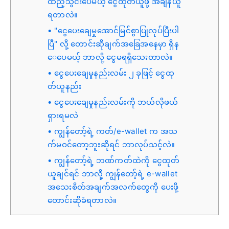
ထည့်သွင်းပေမယ့် ငွေထုတ်ယူဖို့ အချိန်ယူ
ရတာလဲ။
"ငွေပေးချေမှုအောင်မြင်စွာပြုလုပ်ပြီးပါ
ပြီ" လို့ တောင်းဆိုချက်အခြေအနေမှာ ရှိန
ေပေမယ့် ဘာလို့ ငွေမရရှိသေးတာလဲ။
ငွေပေးချေမှုနည်းလမ်း ၂ ခုဖြင့် ငွေထု
တ်ယူနည်း
ငွေပေးချေမှုနည်းလမ်းကို ဘယ်လိုဖယ်
ရှားရမလဲ
ကျွန်တော့်ရဲ့ ကတ်/e-wallet က အသ
က်မဝင်တော့ဘူးဆိုရင် ဘာလုပ်သင့်လဲ။
ကျွန်တော့်ရဲ့ ဘဏ်ကတ်ထဲကို ငွေထုတ်
ယူချင်ရင် ဘာလို့ ကျွန်တော့်ရဲ့ e-wallet
အသေးစိတ်အချက်အလက်တွေကို ပေးဖို့
တောင်းဆိုခံရတာလဲ။