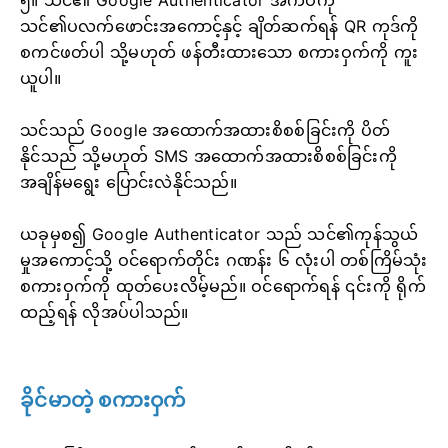
သင်၏ပလက်ဖောင်းအကောင့်နှင့် ချိတ်ဆက်ရန် QR ကုဒ်ကို
စကင်ဖတ်ပါ သို့မဟုတ် ဖန်တီးထားသော စကားဝှက်ကို ကူး
ယူပါ။
သင်သည် Google အထောက်အထားစိစစ်ခြင်းကို ပိတ်
နိုင်သည် သို့မဟုတ် SMS အထောက်အထားစိစစ်ခြင်းကို
အချိန်မရွေး ပြောင်းလဲနိုင်သည်။
ယခုမှစ၍ Google Authenticator သည် သင်၏ကုန်သွယ်
မှုအကောင့်သို့ ဝင်ရောက်တိုင်း ဂဏန်း ၆ လုံးပါ တစ်ကြိမ်သုံး
စကားဝှက်ကို ထုတ်ပေးလိမ့်မည်။ ဝင်ရောက်ရန် ၎င်းကို ရိုက်
ထည့်ရန် လိုအပ်ပါသည်။
ခိုင်မာတဲ့ စကားဝှက်