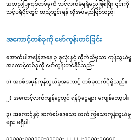
အတည်ပြုကုဒ်တစ်ခုကို သင်လက်ခံရရှိမည်ဖြစ်ပြီး ၎င်းကို
သင့်ပရိုဖိုင်တွင် ထည့်သွင်းရန် လိုအပ်မည်ဖြစ်သည်။
အကောင့်တစ်ခုကို မော်ကွန်းတင်ခြင်း
အောက်ပါအခြေအနေ ၃ ခုလုံးနှင့် ကိုက်ညီမှသာ ကုန်သွယ်မှု
အကောင့်တစ်ခုကို မော်ကွန်းတင်နိုင်သည်-
၁) အစစ်အမှန်ကုန်သွယ်မှုအကောင့် တစ်ခုထက်ပိုရှိသည်။
၂) အကောင့်လက်ကျန်ငွေတွင် ရန်ပုံငွေများ မကျန်တော့ပါ။
၃) အကောင့်နှင့် ဆက်စပ်နေသော တက်ကြွသောကုန်သွယ်မှု
များ မရှိပါ။
၁၁၁၁၁-၁၁၁၁၁၁-၁၁၁၁၁-၂၂၂၂၂-၃၃၃၃-၄၄၄၄၄