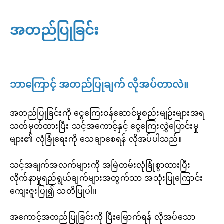
အတည်ပြုခြင်း
ဘာကြောင့် အတည်ပြုချက် လိုအပ်တာလဲ။
အတည်ပြုခြင်းကို ငွေကြေးဝန်ဆောင်မှုစည်းမျဉ်းများအရ
သတ်မှတ်ထားပြီး သင့်အကောင့်နှင့် ငွေကြေးလွှဲပြောင်းမှု
များ၏ လုံခြုံရေးကို သေချာစေရန် လိုအပ်ပါသည်။
သင့်အချက်အလက်များကို အမြဲတမ်းလုံခြုံစွာထားပြီး
လိုက်နာမှုရည်ရွယ်ချက်များအတွက်သာ အသုံးပြုကြောင်း
ကျေးဇူးပြု၍ သတိပြုပါ။
အကောင့်အတည်ပြုခြင်းကို ပြီးမြောက်ရန် လိုအပ်သော