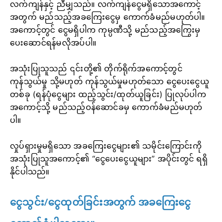
လက်ကျန်နှင့် ညီမျှသည်။ လက်ကျန်ငွေမရှိသောအကောင့်
အတွက် မည်သည့်အခကြေးငွေမှ ကောက်ခံမည်မဟုတ်ပါ။
အကောင့်တွင် ငွေမရှိပါက ကုမ္ပဏီသို့ မည်သည့်အကြွေးမှ
ပေးဆောင်ရန်မလိုအပ်ပါ။
အသုံးပြုသူသည် ၎င်းတို့၏ တိုက်ရိုက်အကောင့်တွင်
ကုန်သွယ်မှု သို့မဟုတ် ကုန်သွယ်မှုမဟုတ်သော ငွေပေးငွေယူ
တစ်ခု (ရန်ပုံငွေများ ထည့်သွင်း/ထုတ်ယူခြင်း) ပြုလုပ်ပါက
အကောင့်သို့ မည်သည့်ဝန်ဆောင်ခမှ ကောက်ခံမည်မဟုတ်
ပါ။
လှုပ်ရှားမှုမရှိသော အခကြေးငွေများ၏ သမိုင်းကြောင်းကို
အသုံးပြုသူအကောင့်၏ “ငွေပေးငွေယူများ” အပိုင်းတွင် ရရှိ
နိုင်ပါသည်။
ငွေသွင်း/ငွေထုတ်ခြင်းအတွက် အခကြေးငွေ