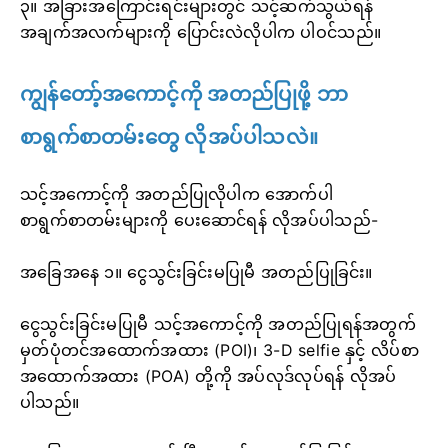
၃။ အခြားအကြောင်းရင်းများတွင် သင့်ဆက်သွယ်ရန်
အချက်အလက်များကို ပြောင်းလဲလိုပါက ပါဝင်သည်။
ကျွန်တော့်အကောင့်ကို အတည်ပြုဖို့ ဘာ
စာရွက်စာတမ်းတွေ လိုအပ်ပါသလဲ။
သင့်အကောင့်ကို အတည်ပြုလိုပါက အောက်ပါ
စာရွက်စာတမ်းများကို ပေးဆောင်ရန် လိုအပ်ပါသည်-
အခြေအနေ ၁။ ငွေသွင်းခြင်းမပြုမီ အတည်ပြုခြင်း။
ငွေသွင်းခြင်းမပြုမီ သင့်အကောင့်ကို အတည်ပြုရန်အတွက်
မှတ်ပုံတင်အထောက်အထား (POI)၊ 3-D selfie နှင့် လိပ်စာ
အထောက်အထား (POA) တို့ကို အပ်လုဒ်လုပ်ရန် လိုအပ်
ပါသည်။