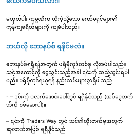
ကောက်ခံပါသလား။
မဟုတ်ပါ၊ ကုမ္ပဏီက ထိုကဲ့သို့သော ကော်မရှင်များ၏
ကုန်ကျစရိတ်များကို ကျခံပါသည်။
ဘယ်လို ဘောနပ်စ် ရနိုင်မလဲ။
ဘောနပ်စ်ရရှိရန်အတွက် ပရိုမိုကုဒ်တစ်ခု လိုအပ်ပါသည်။
သင့်အကောင့်ကို ငွေသွင်းသည့်အခါ ၎င်းကို ထည့်သွင်းရပါ
မည်။ ပရိုမိုကုဒ်ရယူရန် နည်းလမ်းများစွာရှိပါသည်
- – ၎င်းကို ပလက်ဖောင်းပေါ်တွင် ရရှိနိုင်သည် (အပ်ငွေတက်
ဘ်ကို စစ်ဆေးပါ)။
– ၎င်းကို Traders Way တွင် သင်၏တိုးတက်မှုအတွက်
ဆုလာဘ်အဖြစ် ရရှိနိုင်သည်