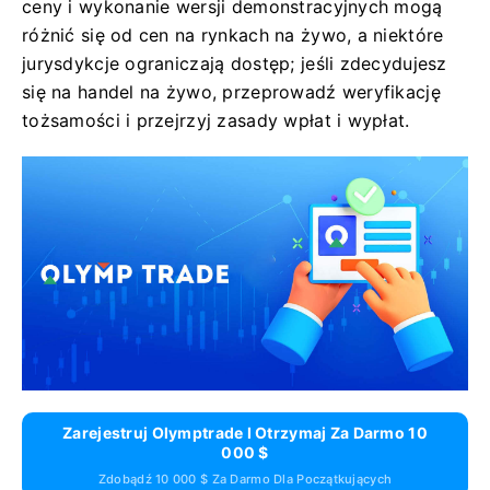
ceny i wykonanie wersji demonstracyjnych mogą
różnić się od cen na rynkach na żywo, a niektóre
jurysdykcje ograniczają dostęp; jeśli zdecydujesz
się na handel na żywo, przeprowadź weryfikację
tożsamości i przejrzyj zasady wpłat i wypłat.
Zarejestruj Olymptrade I Otrzymaj Za Darmo 10
000 $
Zdobądź 10 000 $ Za Darmo Dla Początkujących