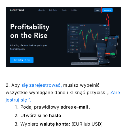
2. Aby
się zarejestrować,
musisz wypełnić
wszystkie wymagane dane i kliknąć
przycisk „
Zare
jestruj się ”.
Podaj prawidłowy adres
e-mail
.
Utwórz silne
hasło
.
Wybierz
walutę konta:
(EUR lub USD)