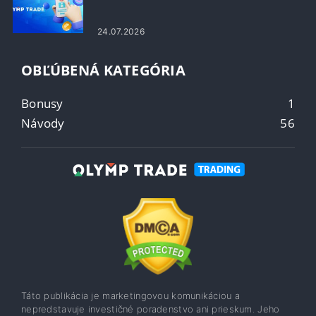
24.07.2026
OBĽÚBENÁ KATEGÓRIA
Bonusy
1
Návody
56
Táto publikácia je marketingovou komunikáciou a
nepredstavuje investičné poradenstvo ani prieskum. Jeho