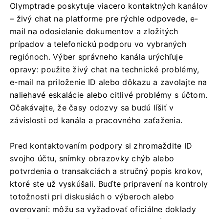
Olymptrade poskytuje viacero kontaktných kanálov
– živý chat na platforme pre rýchle odpovede, e-
mail na odosielanie dokumentov a zložitých
prípadov a telefonickú podporu vo vybraných
regiónoch. Výber správneho kanála urýchľuje
opravy: použite živý chat na technické problémy,
e-mail na priloženie ID alebo dôkazu a zavolajte na
naliehavé eskalácie alebo citlivé problémy s účtom.
Očakávajte, že časy odozvy sa budú líšiť v
závislosti od kanála a pracovného zaťaženia.
Pred kontaktovaním podpory si zhromaždite ID
svojho účtu, snímky obrazovky chýb alebo
potvrdenia o transakciách a stručný popis krokov,
ktoré ste už vyskúšali. Buďte pripravení na kontroly
totožnosti pri diskusiách o výberoch alebo
overovaní: môžu sa vyžadovať oficiálne doklady