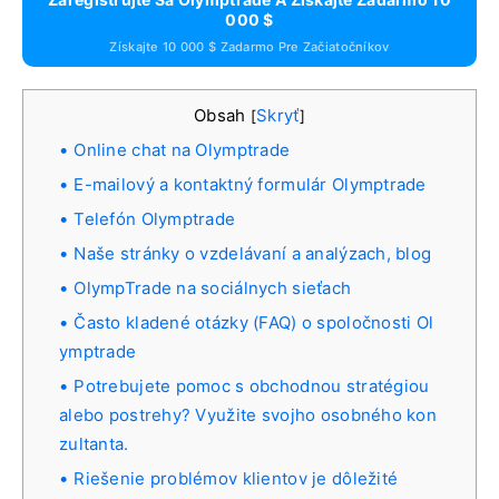
000 $
Získajte 10 000 $ Zadarmo Pre Začiatočníkov
Obsah
Skryť
[
]
Online chat na Olymptrade
E-mailový a kontaktný formulár Olymptrade
Telefón Olymptrade
Naše stránky o vzdelávaní a analýzach, blog
OlympTrade na sociálnych sieťach
Často kladené otázky (FAQ) o spoločnosti Ol
ymptrade
Potrebujete pomoc s obchodnou stratégiou
alebo postrehy? Využite svojho osobného kon
zultanta.
Riešenie problémov klientov je dôležité