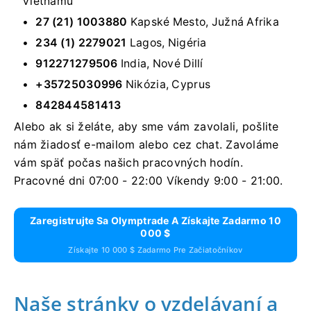
Vietnamu
27 (21) 1003880
Kapské Mesto, Južná Afrika
234 (1) 2279021
Lagos, Nigéria
912271279506
India, Nové Dillí
+35725030996
Nikózia, Cyprus
842844581413
Alebo ak si želáte, aby sme vám zavolali, pošlite
nám žiadosť e-mailom alebo cez chat. Zavoláme
vám späť počas našich pracovných hodín.
Pracovné dni 07:00 - 22:00 Víkendy 9:00 - 21:00.
Zaregistrujte Sa Olymptrade A Získajte Zadarmo 10
000 $
Získajte 10 000 $ Zadarmo Pre Začiatočníkov
Naše stránky o vzdelávaní a