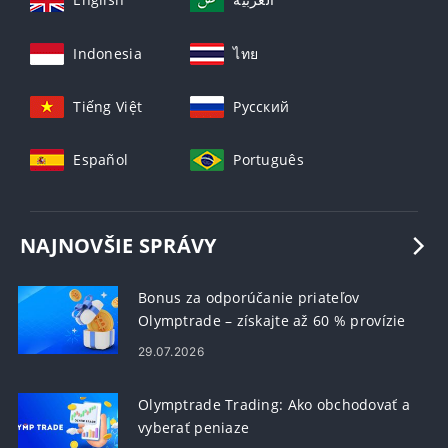
Indonesia
ไทย
Tiếng Việt
Русский
Español
Português
NAJNOVŠIE SPRÁVY
Bonus za odporúčanie priateľov
Olymptrade – získajte až 60 % provízie
za odporúčania
29.07.2026
Olymptrade Trading: Ako obchodovať a
vyberať peniaze