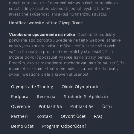
obsah predstavuje všeobecné názory našich odborníkov a
nezohľadňuje osobné okolnosti jednotlivých čitateľov,
investičné skúsenosti ani aktuálnu finančnú situáciu.
Unofficial website of the Olymp Trade
Všeobecné upozornenie na riziko
: Obchodné produkty
ponúkané spoločnosťou uvedené na tejto webovej stránke
nesú vysokú mieru rizika a môžu viesť k strate všetkých
vašich finančných prostriedkov. Mali by ste zvážiť, či si
môžete dovoliť podstúpiť vysoké riziko straty peňazí.
Predtým, ako sa rozhodnete obchodovať, musíte sa uistiť, že
rozumiete rizikám, ktoré s tým súvisia, a beriete do úvahy
svoje investičné ciele a úroveň skúseností.
Olymptrade Trading
Okolo Olymptrade
Podpora
Recenzia
Stiahnite Si Aplikáciu
Overenie
Prihlásiť Sa
Prihlásiť Se
Účtu
Partneri
Kontakt
Otvoriť Účet
FAQ
Demo Účet
Program Odporúčaní