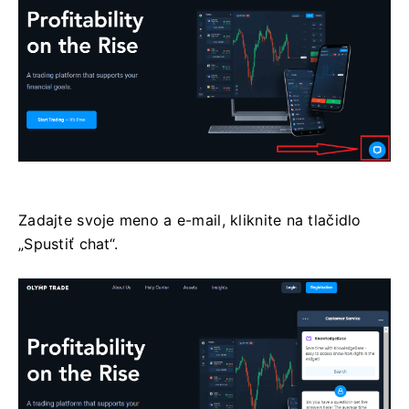
Zadajte svoje meno a e-mail, kliknite na tlačidlo
„Spustiť chat“.