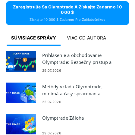
Zaregistrujte Sa Olymptrade A Získajte Zadarmo 10
000 $
Získajte 10 000 $ Zadarmo Pre Začiatočníkov
SÚVISIACE SPRÁVY
VIAC OD AUTORA
Prihlásenie a obchodovanie
Olymptrade: Bezpečný prístup a
umiestňovanie obchodov
29.07.2026
Metódy vkladu Olymptrade,
minimá a časy spracovania
22.07.2026
Olymptrade Záloha
29.07.2026