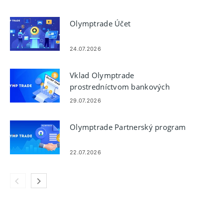
Olymptrade Účet
24.07.2026
Vklad Olymptrade
prostredníctvom bankových
kariet: Visa, Mastercard, JCB,
29.07.2026
Discover
Olymptrade Partnerský program
22.07.2026