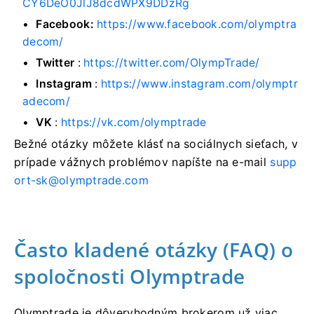
CY6DeO0JlJ8dcdWPX9DDzRg
Facebook:
https://www.facebook.com/olymptra
decom/
Twitter
:
https://twitter.com/OlympTrade/
Instagram
:
https://www.instagram.com/olymptr
adecom/
VK
:
https://vk.com/olymptrade
Bežné otázky môžete klásť na sociálnych sieťach, v
prípade vážnych problémov napíšte na e-mail
supp
ort-sk@olymptrade.com
Často kladené otázky (FAQ) o
spoločnosti Olymptrade
Olymptrade je dôveryhodným brokerom už viac