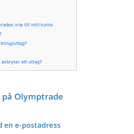
ades inte till mitt konto
?
ättning/uttag?
avbryter ett uttag?
o på Olymptrade
 en e-postadress