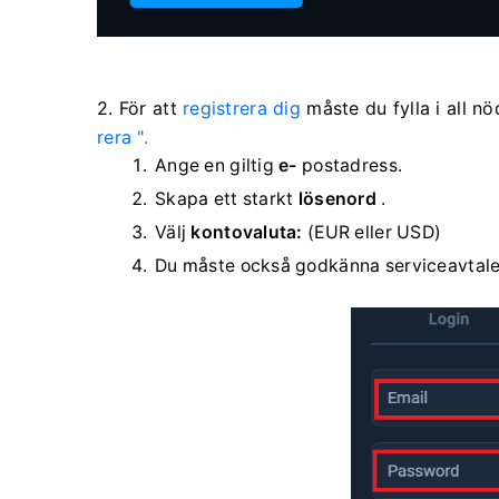
2. För att
registrera dig
måste du fylla i all n
rera ".
Ange en giltig
e-
postadress.
Skapa ett starkt
lösenord
.
Välj
kontovaluta:
(EUR eller USD)
Du måste också godkänna serviceavtalet 