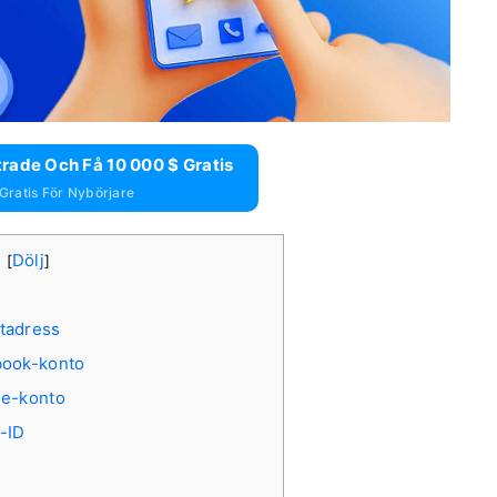
rade Och Få 10 000 $ Gratis
Gratis För Nybörjare
g
Dölj
[
]
tadress
book-konto
le-konto
-ID