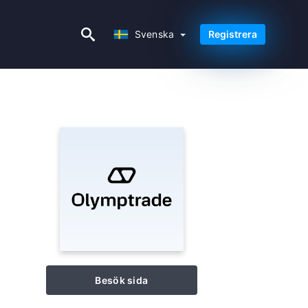
Svenska
Svenska
Registrera
Besök sida