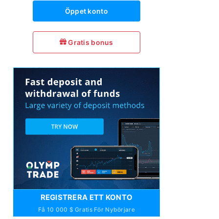
Öppet konto
Gratis bonus
REGISTRERA ETT KONTO
Få 10 000 $ Gratis För Nybörjare