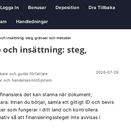
Logga In
Bonusar
Deposition
Dra Tillbaka
ram
Handledningar
ch insättning: steg, gränser och metoder
ch insättning: steg,
2026-07-29
kare och guide författare
ar och handelskontoSystem.
 finansiera det kan stanna när dokument,
ara. Innan du börjar, samla ett giltigt ID och bevis
ker som fungerar i ditt land och kontrollera
tiv så att finansieringssteget inte avvisas i