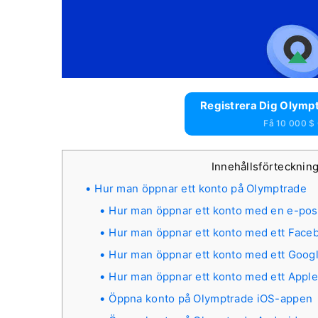
Registrera Dig Olympt
Få 10 000 $ 
Innehållsförtecknin
Hur man öppnar ett konto på Olymptrade
Hur man öppnar ett konto med en e-pos
Hur man öppnar ett konto med ett Face
Hur man öppnar ett konto med ett Goog
Hur man öppnar ett konto med ett Apple
Öppna konto på Olymptrade iOS-appen