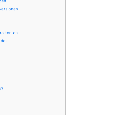
pen
versionen
era konton
 det
a?