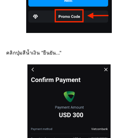
คลิกปุ่มสีน้ำเงิน "ยืนยัน..."