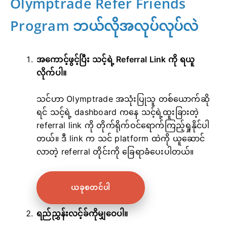
Olymptrade Refer Friends
Program ဘယ်လိုအလုပ်လုပ်လဲ
အကောင့်ဖွင့်ပြီး သင့်ရဲ့ Referral Link ကို ရယူ
လိုက်ပါ။
သင်ဟာ Olymptrade အသုံးပြုသူ တစ်ယောက်ဆို
ရင် သင့်ရဲ့ dashboard ကနေ သင့်ရဲ့ထူးခြားတဲ့
referral link ကို တိုက်ရိုက်ဝင်ရောက်ကြည့်ရှုနိုင်ပါ
တယ်။ ဒီ link က သင် platform ထဲကို ယူဆောင်
လာတဲ့ referral တိုင်းကို ခြေရာခံပေးပါတယ်။
ယခုစတင်ပါ
ရည်ညွှန်းလင့်ခ်ကိုမျှဝေပါ။