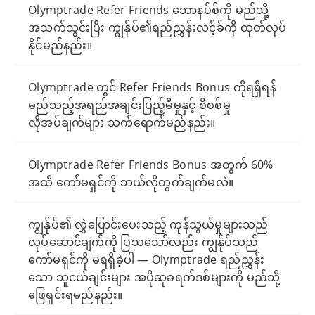
Olymptrade Refer Friends ဘောနပ်စ်ကို မည်သို့
အသက်သွင်းပြီး ကျွန်ုပ်၏ရည်ညွှန်းလင့်ခ်ကို ထုတ်လုပ်
နိုင်မည်နည်း။
Olymptrade တွင် Refer Friends Bonus ကိုရရှိရန်
မည်သည့်အရည်အချင်းပြည့်မီမှုနှင့် စိစစ်မှု
လိုအပ်ချက်များ သက်ရောက်မည်နည်း။
Olymptrade Refer Friends Bonus အတွက် 60%
အထိ ကော်မရှင်ကို ဘယ်လိုတွက်ချက်မလဲ။
ကျွန်ုပ်၏ လွှဲပြောင်းပေးသည့် ကုန်သွယ်မှုများသည်
လုပ်ဆောင်ချက်ကို ပြသသော်လည်း ကျွန်ုပ်သည်
ကော်မရှင်ကို မရရှိခဲ့ပါ — Olymptrade ရည်ညွှန်း
သော သူငယ်ချင်းများ အပိုဆုခရက်ဒစ်များကို မည်သို့
ဖြေရှင်းရမည်နည်း။