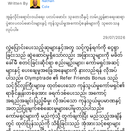
Nathan
Written By
Cole
အွန်လိုင်းရောင်းဝယ်ရေး ပလပ်ဖောင်း သုတေသီနှင့် လမ်းညွှန်စာရေးဆရာ
ပွဲစားပလပ်ဖောင်းများနှင့် ကုန်သွယ်မှုအကောင့်စနစ်များကို သုတေသန
လုပ်ပါ။
29/07/2026
လွှဲပြောင်းပေးသည့်ဆုများနှင့်အတူ သင့်ကွန်ရက်ကို ငွေရှာ
ခြင်းသည် ဆွဲဆောင်မှုရှိသော်လည်း အခြားသူများကို မဖိတ်
ခေါ်မီ စတင်ခြင်းဆိုင်ရာ စည်းမျဉ်းများ၊ ကော်မရှင်အဆင့်
များနှင့် ပေးချေမှုအခြေအနေများကို နားလည်ရန် လိုအပ်
ပါသည်။ Olymptrade ၏ Refer Friends Bonus သည်
သင့်ဒိုင်လူကြီးများမှ ထုတ်ပေးသော ကုန်သွယ်မှုကော်မရှင်၏
ရာခိုင်နှုန်းတစ်ခုအား ခရက်ဒစ်ပေးသည်၊ အကောင့်
အရည်အချင်းပြည့်မီမှု၊ လိုအပ်သော ကုန်သွယ်မှုပမာဏနှင့်
အတည်ပြုချက်စစ်ဆေးမှုများပေါ်မူတည်ပါသည်။
ကော်မရှင်များကို မည်ကဲ့သို့ တွက်ချက်ပြီး မည်သည့်အချိန်
တွင် ထုတ်ပြန်သည်ကို သိရှိခြင်းသည် အံ့အားသင့်စရာများ