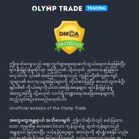
ဤထုတ်ဝေမှုသည် စျေးကွက်ရှာဖွေရေးဆက်သွယ်ရေးတစ်ခုဖြစ်ပြီး
ရင်းနှီးမြှုပ်နှံမှုဆိုင်ရာ အကြံဉာဏ် သို့မဟုတ် သုတေသနပြုခြင်း
မဟုတ်ပါ။ ၎င်း၏အကြောင်းအရာသည် ကျွန်ုပ်တို့၏ကျွမ်းကျင်
သူများ၏ ယေဘုယျအမြင်များကို ကိုယ်စားပြုပြီး စာဖတ်သူတစ်ဦး
ချင်းစီ၏ ကိုယ်ရေးကိုယ်တာအခြေအနေများ၊ ရင်းနှီးမြှုပ်နှံမှု
အတွေ့အကြုံ သို့မဟုတ် လက်ရှိဘဏ္ဍာရေးအခြေအနေများကို
ထည့်သွင်းစဉ်းစားမည်မဟုတ်ပါ။
Unofficial website of the Olymp Trade
အထွေထွေအန္တရာယ် အသိပေးချက်
: ဤဝဘ်ဆိုက်တွင် ဖော်ပြထား
သော ကုမ္ပဏီမှ ပေးဆောင်သော ကုန်သွယ်မှု ထုတ်ကုန်များသည်
အန္တရာယ် မြင့်မားပြီး သင့်ရန်ပုံငွေများ အားလုံးကို ဆုံးရှုံးစေနိုင်သည်။
သင့်ငွေဆုံးရှုံးနိုင်ချေ မြင့်မားနိုင်ချေကို သင်စဉ်းစားသင့်သည်။ အ