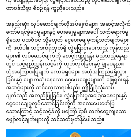
ကို လျော့နည်းစေပြီး လွှဲပြောင်းပေးသည့် လုပ်ဆောင်ချက်ကို
တာဝန်သိစွာ စီစဉ်ရန် ကူညီပေးသည်။
အနည်းဆုံး လုပ်ဆောင်ချက်လိုအပ်ချက်များ၊ အဆင့်အလိုက်
ကော်မရှင်ခွဲဝေမှုများနှင့် ပေးချေမှုများအပေါ် သက်ရောက်မှု
ရှိသော ပထဝီဝင် သို့မဟုတ် ငွေပေးချေမှုကန့်သတ်ချက်များ
ကို ဖတ်ပါ။ သင့်ဒက်ရှ်ဘုတ်ရှိ လွှဲပြောင်းပေးသည့် ကုန်သည်
များ၏ လုပ်ဆောင်ချက်ကို စောင့်ကြည့်ရန်၊ မည်သည့်နေရာ
တွင် သင့်ရည်ညွှန်းလင့်ခ်ကို ထုတ်လုပ်ခြင်းနှင့် မျှဝေနည်း၊
ဘုံအကြောင်းပြချက် ကော်မရှင်များ အယုံအကြည်မရှိသွား
ခြင်းနှင့် ပျောက်ဆုံးနေသော ငွေပေးချေမှုများကို ဖြေရှင်းရန်
အဆင့်များကို သင်လေ့လာရပါမည်။ ဤခြုံငုံသုံးသပ်
ချက်သည် အတည်ပြုခြင်း၊ လွှဲပြောင်းမှုအခြေအနေများနှင့်
ငွေပေးချေမှုလုပ်ဆောင်ခြင်းတို့ကို အလေးပေးဖော်ပြ
သောကြောင့် သင့်လင့်ခ်ကို မကြော်ငြာမီ လက်တွေ့ကျသော
မျှော်လင့်ချက်များကို သင်သတ်မှတ်နိုင်ပါသည်။