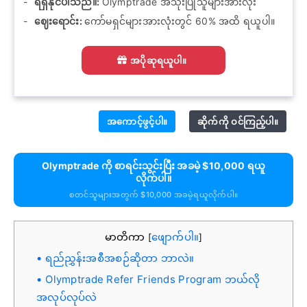
ရရှိနိုင်ပါသည်။:
Olymptrade အသုံးပြုသူများအားလုံး
ဈေးရောင်း:
ကော်မရှင်များအားလုံးတွင် 60% အထိ ရယူပါ။
အပိုဆုရယူပါ။
အကောင့်ဖွင့်ပါ။
ဆိုက်ကို ဝင်ကြည့်ပါ။
Olymptrade ကို စာရင်းသွင်းပြီး အခမဲ့ $10,000 ရယူ
လိုက်ပါ။
စတင်သူများအတွက် $10,000 အခမဲ့ရယူလိုက်ပါ။
မာတိကာ
ဖျောက်ပါ။
[
]
ရည်ညွှန်းအစီအစဉ်ဆိုတာ ဘာလဲ။
Olymptrade Refer Friends Program ဘယ်လို
အလုပ်လုပ်လဲ