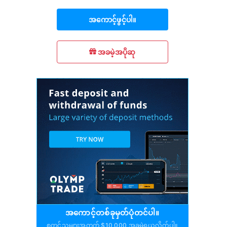
အကောင့်ဖွင့်ပါ။
အခမဲ့အပိုဆု
အကောင့်တစ်ခုမှတ်ပုံတင်ပါ။
စတင်သူများအတွက် $10,000 အခမဲ့ရယူလိုက်ပါ။