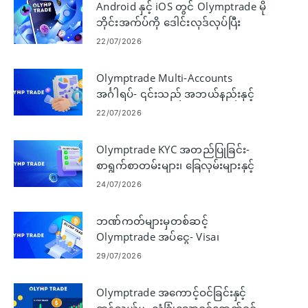
Android နှင့် iOS တွင် Olymptrade မို
ဘိုင်းအက်ပ်ကို ဒေါင်းလုဒ်လုပ်ပြီး
ထည့်သွင်းပါ။
22/07/2026
Olymptrade Multi-Accounts
အင်္ဂါရပ်- ၎င်းသည် အဘယ်နည်းနှင့်
အဓိက အကျိုးကျေးဇူးများ
22/07/2026
Olymptrade KYC အတည်ပြုခြင်း-
စာရွက်စာတမ်းများ၊ ခြေလှမ်းများနှင့်
အတည်ပြုချက်
24/07/2026
ဘဏ်ကတ်များမှတစ်ဆင့်
Olymptrade အပ်ငွေ- Visa၊
Mastercard၊ JCB၊ Discover
29/07/2026
Olymptrade အကောင့်ဝင်ခြင်းနှင့်