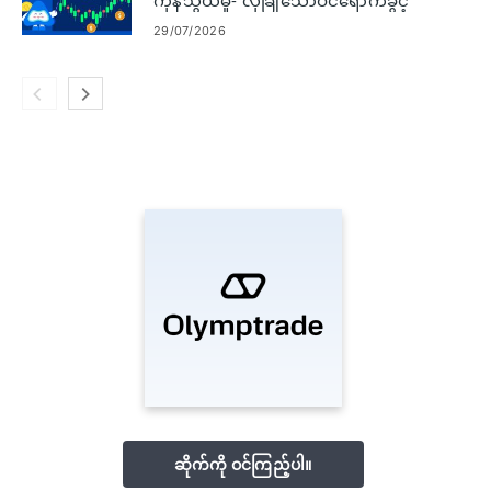
ကုန်သွယ်မှု- လုံခြုံသောဝင်ရောက်ခွင့်
နှင့် ကုန်သွယ်မှုများကို နေရာချခြင်း။
29/07/2026
ဆိုက်ကို ဝင်ကြည့်ပါ။