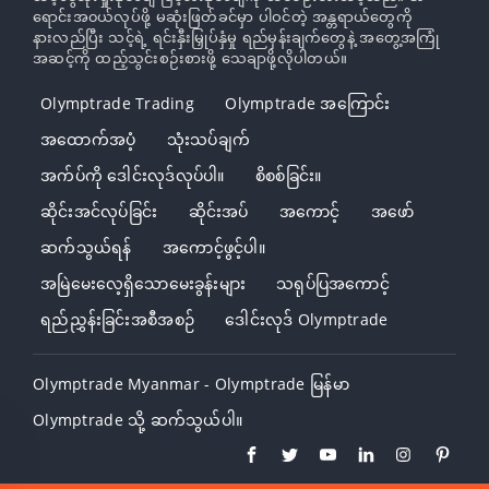
ရောင်းအ၀ယ်လုပ်ဖို့ မဆုံးဖြတ်ခင်မှာ ပါဝင်တဲ့ အန္တရာယ်တွေကို
နားလည်ပြီး သင့်ရဲ့ ရင်းနှီးမြှုပ်နှံမှု ရည်မှန်းချက်တွေနဲ့ အတွေ့အကြုံ
အဆင့်ကို ထည့်သွင်းစဉ်းစားဖို့ သေချာဖို့လိုပါတယ်။
Olymptrade Trading
Olymptrade အကြောင်း
အထောက်အပံ့
သုံးသပ်ချက်
အက်ပ်ကို ဒေါင်းလုဒ်လုပ်ပါ။
စိစစ်ခြင်း။
ဆိုင်းအင်လုပ်ခြင်း
ဆိုင်းအပ်
အကောင့်
အဖော်
ဆက်သွယ်ရန်
အကောင့်ဖွင့်ပါ။
အမြဲမေးလေ့ရှိသောမေးခွန်းများ
သရုပ်ပြအကောင့်
ရည်ညွှန်းခြင်းအစီအစဉ်
ဒေါင်းလုဒ် Olymptrade
Olymptrade Myanmar - Olymptrade မြန်မာ
Olymptrade သို့ ဆက်သွယ်ပါ။