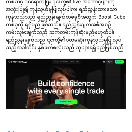
တစ်ဆင့် ဝင်ရောက်ပြီး ၎င်းတို့၏ live အကောင့်များကို
အသုံးပြု၍ ကုန်သွယ်မှုပြုလုပ်ပါက၊ ရည်ညွှန်းထားသော
ကုန်သည်သည် ရည်ညွှန်းချက်တစ်ခုစီအတွက် Boost Cube
တစ်ခုကို ရရှိမည်ဖြစ်သည်။ ရည်ညွှန်းချက်အစီအစဉ်
ကမ်းလှမ်းချက်သည် သက်တမ်းကုန်ဆုံးမည်မဟုတ်ပါ၊
ရည်ညွှန်းချက်သည် ၎င်းတို့၏ပထမဆုံးကုန်သွယ်မှုပြုလုပ်
သည့်အခါတိုင်း နှစ်ဖက်စလုံးသည် ဆုများရရှိမည်ဖြစ်သည်။