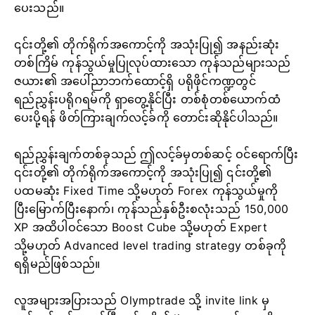
ပေးသည်။
၎င်းတို့၏ တိုက်ရိုက်အကောင့်ကို အသုံးပြု၍ အနည်းဆုံး
တစ်ကြိမ် ကုန်သွယ်မှုပြုလုပ်ထားသော ကုန်သည်များသည်
ဇယား၏ အပေါ်ညာဘက်ထောင့်ရှိ ပရိုဖိုင်ကဏ္ဍတွင်
ရည်ညွှန်းပရိုဂရမ်ကို ရှာတွေ့နိုင်ပြီး တစ်စုံတစ်ယောက်ထံ
ပေးပို့ရန် ဖိတ်ကြားချက်လင့်ခ်ကို တောင်းဆိုနိုင်ပါသည်။
ရည်ညွှန်းချက်တစ်ခုသည် ဤလင့်ခ်မှတစ်ဆင့် ဝင်ရောက်ပြီး
၎င်းတို့၏ တိုက်ရိုက်အကောင့်ကို အသုံးပြု၍ ၎င်းတို့၏
ပထမဆုံး Fixed Time သို့မဟုတ် Forex ကုန်သွယ်မှုကို
ပြီးမြောက်ပြီးနောက်၊ ကုန်သည်နှစ်ဦးစလုံးသည် 150,000
XP အထိပါဝင်သော Boost Cube သို့မဟုတ် Expert
သို့မဟုတ် Advanced level trading strategy တစ်ခုကို
ရရှိမည်ဖြစ်သည်။
လူအများအပြားသည် Olymptrade သို့ invite link မှ