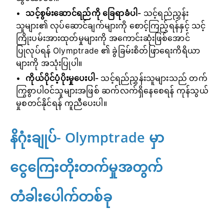
သင့်စွမ်းဆောင်ရည်ကို ခြေရာခံပါ-
သင့်ရည်ညွှန်း
သူများ၏ လုပ်ဆောင်ချက်များကို စောင့်ကြည့်ရန်နှင့် သင့်
ကြိုးပမ်းအားထုတ်မှုများကို အကောင်းဆုံးဖြစ်အောင်
ပြုလုပ်ရန် Olymptrade ၏ ခွဲခြမ်းစိတ်ဖြာရေးကိရိယာ
များကို အသုံးပြုပါ။
ကိုယ်ပိုင်ပံ့ပိုးမှုပေးပါ-
သင့်ရည်ညွှန်းသူများသည် တက်
ကြွစွာပါဝင်သူများအဖြစ် ဆက်လက်ရှိနေစေရန် ကုန်သွယ်
မှုစတင်နိုင်ရန် ကူညီပေးပါ။
နိဂုံးချုပ်- Olymptrade မှာ
ငွေကြေးတိုးတက်မှုအတွက်
တံခါးပေါက်တစ်ခု