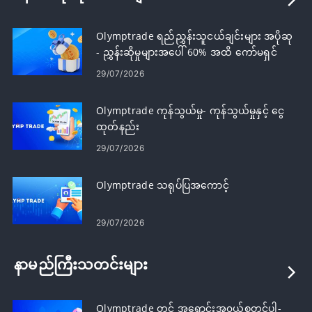
Olymptrade ရည်ညွှန်းသူငယ်ချင်းများ အပိုဆု
- ညွှန်းဆိုမှုများအပေါ် 60% အထိ ကော်မရှင်
ရယူပါ။
29/07/2026
Olymptrade ကုန်သွယ်မှု- ကုန်သွယ်မှုနှင့် ငွေ
ထုတ်နည်း
29/07/2026
Olymptrade သရုပ်ပြအကောင့်
29/07/2026
နာမည်ကြီးသတင်းများ
Olymptrade တွင် အရောင်းအ၀ယ်စတင်ပါ-