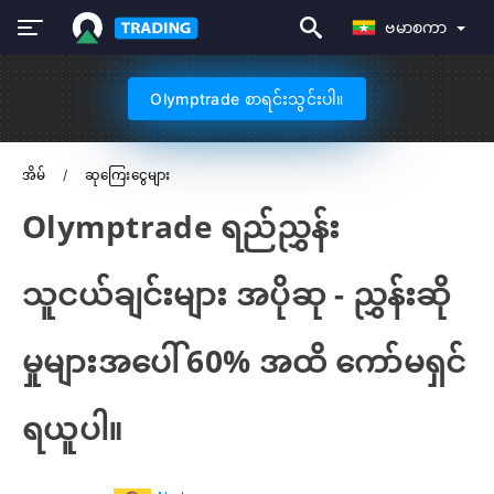
ဗမာစကာ
Olymptrade စာရင်းသွင်းပါ။
အိမ်
ဆုကြေးငွေများ
Olymptrade ရည်ညွှန်း
သူငယ်ချင်းများ အပိုဆု - ညွှန်းဆို
မှုများအပေါ် 60% အထိ ကော်မရှင်
ရယူပါ။