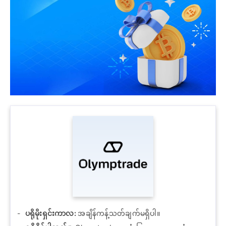
ပရိုမိုးရှင်းကာလ:
အချိန်ကန့်သတ်ချက်မရှိပါ။