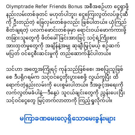
Olymptrade Refer Friends Bonus အစီအစဉ်ဟာ ငွေရှာဖို့
နည်းလမ်းတစ်ခုတင် မဟုတ်ပါဘူး၊ ငွေကြေးလွတ်လပ်ခွင့်ဆီ
ကို ဦးတည်တဲ့ ခြေလှမ်းတစ်ခုလည်း ဖြစ်ပါတယ်။ ယုံကြည်
စိတ်ချရတဲ့ ပလက်ဖောင်းတစ်ခုမှာ ရောင်းဝယ်ဖောက်ကားဖို့
တခြားသူတွေကို ဖိတ်ခေါ်ခြင်းအားဖြင့် သင့်ရဲ့ကြိုးစား
အားထုတ်မှုတွေကို အချိန်နဲ့အမျှ ဆုချီးမြှင့်မယ့် စဉ်ဆက်
မပြတ် ဝင်ငွေစီးဆင်းမှုကို တည်ဆောက်နိုင်ပါတယ်။
သင်ဟာ အတွေ့အကြုံရင့် ကုန်သည်ဖြစ်စေ၊ အစပြုသူဖြစ်
စေ ဒီပရိုဂရမ်က သင့်ဝင်ငွေတိုးပွားစေဖို့ လွယ်ကူပြီး ထိ
ရောက်တဲ့နည်းလမ်းကို ပေးစွမ်းပါတယ်။ ဒီအခွင့်အရေးကို
လက်လွတ်မခံပါနဲ့—ဒီနေ့ပဲ သူငယ်ချင်းတွေကို ညွှန်းပေးပြီး
သင့်ဝင်ငွေတွေ မြင့်တက်လာတာကို ကြည့်ရှုလိုက်ပါ။
မကြာခဏမေးလေ့ရှိသောမေးခွန်းများ