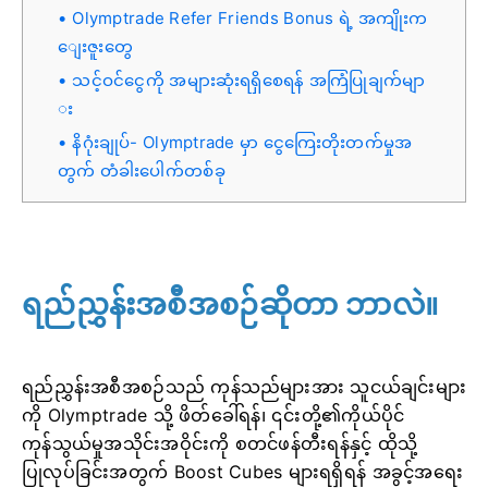
Olymptrade Refer Friends Bonus ရဲ့ အကျိုးက
ျေးဇူးတွေ
သင့်ဝင်ငွေကို အများဆုံးရရှိစေရန် အကြံပြုချက်မျာ
း
နိဂုံးချုပ်- Olymptrade မှာ ငွေကြေးတိုးတက်မှုအ
တွက် တံခါးပေါက်တစ်ခု
ရည်ညွှန်းအစီအစဉ်ဆိုတာ ဘာလဲ။
ရည်ညွှန်းအစီအစဉ်သည် ကုန်သည်များအား သူငယ်ချင်းများ
ကို Olymptrade သို့ ဖိတ်ခေါ်ရန်၊ ၎င်းတို့၏ကိုယ်ပိုင်
ကုန်သွယ်မှုအသိုင်းအဝိုင်းကို စတင်ဖန်တီးရန်နှင့် ထိုသို့
ပြုလုပ်ခြင်းအတွက် Boost Cubes များရရှိရန် အခွင့်အရေး