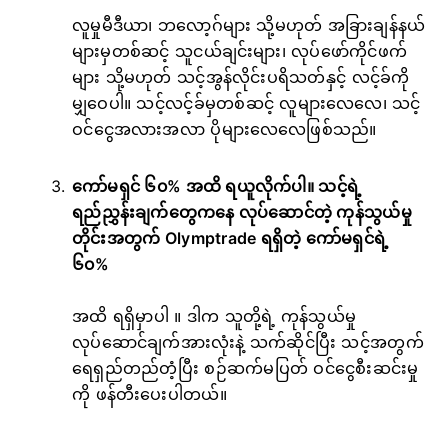
လူမှုမီဒီယာ၊ ဘလော့ဂ်များ သို့မဟုတ် အခြားချန်နယ်
များမှတစ်ဆင့် သူငယ်ချင်းများ၊ လုပ်ဖော်ကိုင်ဖက်
များ သို့မဟုတ် သင့်အွန်လိုင်းပရိသတ်နှင့် လင့်ခ်ကို
မျှဝေပါ။ သင့်လင့်ခ်မှတစ်ဆင့် လူများလေလေ၊ သင့်
ဝင်ငွေအလားအလာ ပိုများလေလေဖြစ်သည်။
ကော်မရှင် ၆၀% အထိ ရယူလိုက်ပါ။ သင့်ရဲ့
ရည်ညွှန်းချက်တွေကနေ လုပ်ဆောင်တဲ့ ကုန်သွယ်မှု
တိုင်းအတွက် Olymptrade ရရှိတဲ့
ကော်မရှင်ရဲ့
၆၀%
အထိ ရရှိမှာပါ
။ ဒါက သူတို့ရဲ့ ကုန်သွယ်မှု
လုပ်ဆောင်ချက်အားလုံးနဲ့ သက်ဆိုင်ပြီး သင့်အတွက်
ရေရှည်တည်တံ့ပြီး စဉ်ဆက်မပြတ် ဝင်ငွေစီးဆင်းမှု
ကို ဖန်တီးပေးပါတယ်။