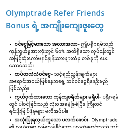
Olymptrade Refer Friends
Bonus ရဲ့ အကျိုးကျေးဇူးတွေ
ဝင်ငွေမြင့်မားသော အလားအလာ-
ဤပရိုဂရမ်သည်
ကုန်သွယ်မှုအားလုံးတွင် ၆၀% အထိရှိသော လုပ်ငန်းတွင်
အမြင့်ဆုံးကော်မရှင်နှုန်းထားများထဲမှ တစ်ခုကို ပေး
ဆောင်သည်။
ထပ်တလဲလဲဝင်ငွေ-
သင့်ရည်ညွှန်းချက်များ
အရောင်းအဝယ်ဖြစ်နေသရွေ့ သင်ဝင်ငွေရှိနေဦးမည်
ဖြစ်သည်။
ကွယ်ဝှက်ထားသော ကုန်ကျစရိတ်များ မရှိပါ-
ပရိုဂရမ်
တွင် ပါဝင်ခြင်းသည် လုံးဝအခမဲ့ဖြစ်ပြီး၊ ကြိုတင်
ရင်းနှီးမြှုပ်နှံမှုများ မလိုအပ်ပါ။
အသုံးပြုရလွယ်ကူသော ပလက်ဖောင်း-
Olymptrade
၏ လွယ်ကူစွာ လမ်းညွှန်နိုင်သော ပလက်ဖောင်းသည် သင့်