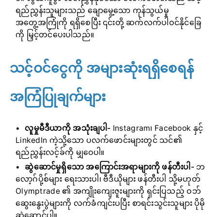
ရည်ညွှန်းသူများသည် ချောမွေ့သော ကုန်သွယ်မှု
အတွေ့အကြုံကို ရရှိစေပြီး ၎င်းတို့ ဆက်လက်ပါဝင်နိုင်ခြေ
ကို မြှင့်တင်ပေးပါသည်။
သင့်ဝင်ငွေကို အများဆုံးရရှိစေရန်
အကြံပြုချက်များ
လူမှုမီဒီယာကို အသုံးချပါ-
Instagram၊ Facebook နှင့်
LinkedIn ကဲ့သို့သော ပလက်ဖောင်းများတွင် သင်၏
ရည်ညွှန်းလင့်ခ်ကို မျှဝေပါ။
ဆွဲဆောင်မှုရှိသော အကြောင်းအရာများကို ဖန်တီးပါ-
ဘ
လော့ဂ်ပို့စ်များ ရေးသားပါ၊ ဗီဒီယိုများ ဖန်တီးပါ သို့မဟုတ်
Olymptrade ၏ အကျိုးကျေးဇူးများကို ရှင်းပြသည့် ဝဘ်
ဆွေးနွေးပွဲများကို လက်ခံကျင်းပပြီး စာရင်းသွင်းသူများ ပိုမို
ဆွဲဆောင်ပါ။