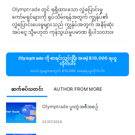
Olymptrade တွင် ရရှိထားသော လွှဲပြောင်းမှု
ကော်မရှင်များကို ရုပ်သိမ်းရန်အတွက် ကျွန်ုပ်၏
လွှဲပြောင်းပေးမှုများသည် ကျွန်ုပ်အတွက် အနိမ့်ဆုံး
အပ်ငွေ သို့မဟုတ် ကုန်သွယ်မှုပမာဏ ရှိပါသလား။
Olymptrade ကို စာရင်းသွင်းပြီး အခမဲ့ $10,000 ရယူ
လိုက်ပါ။
စတင်သူများအတွက် $10,000 အခမဲ့ရယူလိုက်ပါ။
ဆက်စပ်သတင်း
AUTHOR FROM MORE
Olymptrade ပူးတွဲအစီအစဉ်
22/07/2026