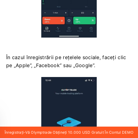
În cazul înregistrării pe rețelele sociale, faceți clic
pe „Apple”, „Facebook” sau „Google”.
Înregistrați-Vă Olymptrade Obțineți 10.000 USD Gratuit În Contul DEMO