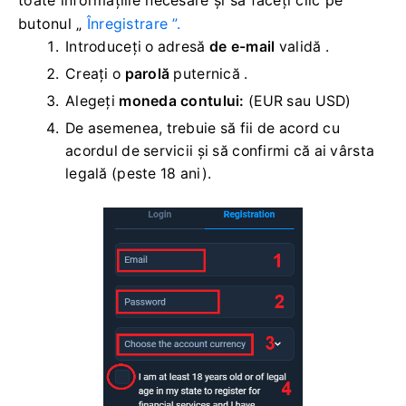
toate informațiile necesare și să faceți clic pe
butonul „
Înregistrare ”.
Introduceți o adresă
de e-mail
validă .
Creați o
parolă
puternică .
Alegeți
moneda contului:
(EUR sau USD)
De asemenea, trebuie să fii de acord cu
acordul de servicii și să confirmi că ai vârsta
legală (peste 18 ani).