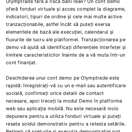
Olymptrade fără a risca bani reali? Un cont demo
oferă fonduri virtuale și acces complet la diagrame,
indicatori, tipuri de ordine și cele mai multe active
tranzacționabile, astfel încât să puteți exersa
elementele de bază ale execuției, calendarul și
fluxurile de lucru ale platformei. Tranzacționarea pe
demo vă ajută să identificați diferențele interfeței și
limitele caracteristicilor înainte de a vă muta într-un
cont finanțat.
Deschiderea unui cont demo pe Olymptrade este
rapidă: înregistrați-vă cu un e-mail sau autentificare
socială, confirmați orice detalii de contact
necesare, apoi treceți la modul Demo în platforma
web sau aplicația mobilă. Nu este necesară nicio
depunere pentru a utiliza fonduri virtuale și puteți
reseta soldul demonstrativ pentru a retesta setările.
Rețineți că prețurile și execuția demonstrației pot