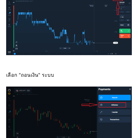
เลือก "ถอนเงิน" ระบบ