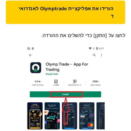
הורידו את אפליקציית Olymptrade לאנדרואי
ד
לחצו על [התקן] כדי להשלים את ההורדה.