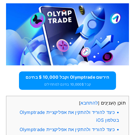
הירשם Olymptrade וקבל 10,000 $ בחינם
קבל 10,000$ בחינם למתחילים
תוֹכֶן הָעִניָנִים
להתחבא
]
[
כיצד להוריד ולהתקין את אפליקציית Olymptrade
בטלפון iOS
כיצד להוריד ולהתקין את אפליקציית Olymptrade