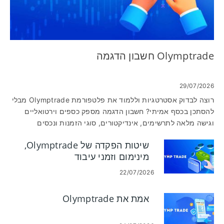
Olymptrade חשבון הדגמה
29/07/2026
רוצה לבדוק אסטרטגיות וללמוד את פלטפורמת Olymptrade מבלי
להסתכן בכסף אמיתי? חשבון הדגמה מספק כספים וירטואליים
וגישה מלאה לתרשימים, אינדיקטורים, סוגי הזמנות ונכסים
הסחירים ביותר, כך שתוכל לתרגל יסודות ביצוע, תזמון וזרימות
שיטות הפקדה של Olymptrade,
עבודה בפלטפורמה. מסחר בהדגמה עוזר לזהות מוזרויות ממשק
מינימום וזמני עיבוד
ומגבלות תכונות לפני שאתה עובר לחשבון ממומן. פתיחת חשבון
הדגמה ב-Olymptrade היא מהירה: הירשם באמצעות דוא"ל או
22/07/2026
התחברות חברתית, אשר כל פרטי יצירת קשר נדרשים, ולאחר מכן
עבור למצב הדגמה בפלטפורמת האינטרנט או באפליקציה לנייד. אין
אמת את Olymptrade
צורך בהפקדה כדי להשתמש בכספים וירטואליים, ואתה יכול לאפס
את יתרת ההדגמה כדי לבדוק מחדש את ההגדרות. שימו לב