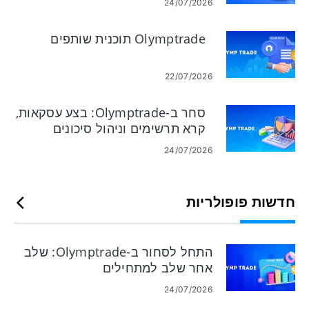
24/07/2026
שתמחור ההדגמה והביצוע עשויים להיות שונים מהשווקים החיים,
ותחומי שיפוט מסוימים מגבילים את הגישה; כאשר אתה מחליט
לסחור בשידור חי, השלם את אימות הזהות ובדוק את כללי ההפקדה
Olymptrade תוכנית שותפים
והמשיכה.
22/07/2026
סחר ב-Olymptrade: בצע עסקאות,
קרא תרשימים וניהול סיכונים
24/07/2026
חדשות פופולריות
התחל לסחור ב-Olymptrade: שלב
אחר שלב למתחילים
24/07/2026