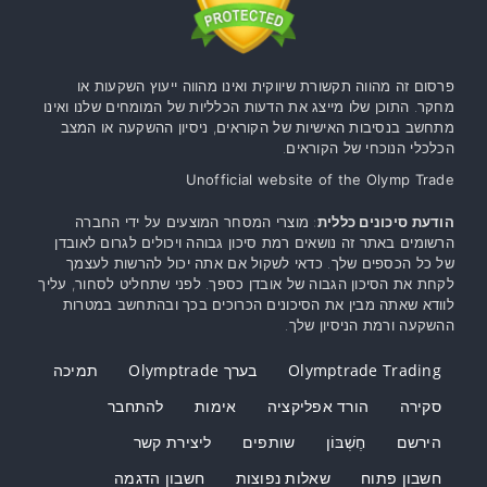
פרסום זה מהווה תקשורת שיווקית ואינו מהווה ייעוץ השקעות או
מחקר. התוכן שלו מייצג את הדעות הכלליות של המומחים שלנו ואינו
מתחשב בנסיבות האישיות של הקוראים, ניסיון ההשקעה או המצב
הכלכלי הנוכחי של הקוראים.
Unofficial website of the Olymp Trade
הודעת סיכונים כללית
: מוצרי המסחר המוצעים על ידי החברה
הרשומים באתר זה נושאים רמת סיכון גבוהה ויכולים לגרום לאובדן
של כל הכספים שלך. כדאי לשקול אם אתה יכול להרשות לעצמך
לקחת את הסיכון הגבוה של אובדן כספך. לפני שתחליט לסחור, עליך
לוודא שאתה מבין את הסיכונים הכרוכים בכך ובהתחשב במטרות
ההשקעה ורמת הניסיון שלך.
Olymptrade Trading
בערך Olymptrade
תמיכה
סקירה
הורד אפליקציה
אימות
להתחבר
הירשם
חֶשְׁבּוֹן
שותפים
ליצירת קשר
חשבון פתוח
שאלות נפוצות
חשבון הדגמה