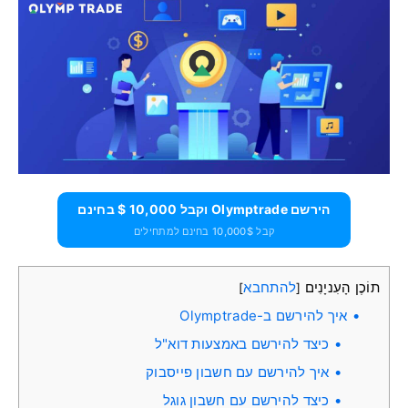
הירשם Olymptrade וקבל 10,000 $ בחינם
קבל 10,000$ בחינם למתחילים
תוֹכֶן הָעִניָנִים
להתחבא
]
[
איך להירשם ב-Olymptrade
כיצד להירשם באמצעות דוא"ל
איך להירשם עם חשבון פייסבוק
כיצד להירשם עם חשבון גוגל