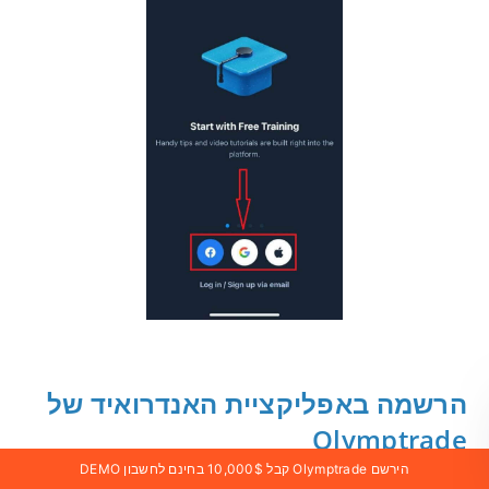
הרשמה באפליקציית האנדרואיד של
Olymptrade
הירשם Olymptrade קבל 10,000$ בחינם לחשבון DEMO